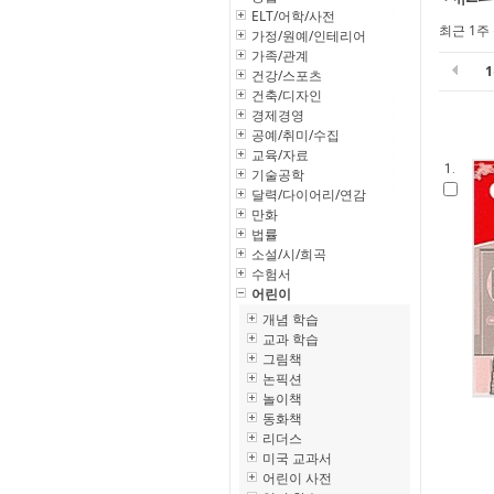
ELT/어학/사전
최근 1주
가정/원예/인테리어
가족/관계
건강/스포츠
건축/디자인
경제경영
공예/취미/수집
교육/자료
1.
기술공학
달력/다이어리/연감
만화
법률
소설/시/희곡
수험서
어린이
개념 학습
교과 학습
그림책
논픽션
놀이책
동화책
리더스
미국 교과서
어린이 사전