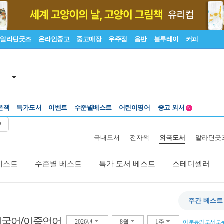
알라딘굿즈
온라인중고
중고매장
우주점
음반
블루레이
커피
서
수준별베스트
중고 외서
온책
특가도서
이벤트
어린이영어
N
Lexile®
5백원부터
기
수준별베스트
중고 외서
국내도서
전자책
외국도서
알라딘굿
베스트
수준별 베스트
특가 도서 베스트
스테디셀러
주간 베스트
외국어/이중언어
2026년
8월
1주
이 분류의 도서 모