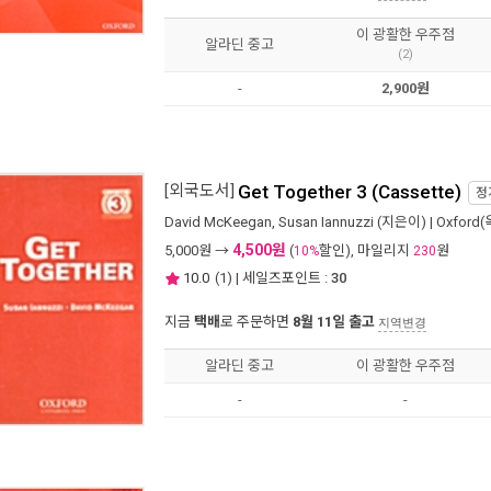
이 광활한 우주점
알라딘 중고
(2)
-
2,900원
[외국도서]
Get Together 3 (Cassette)
정
David McKeegan
,
Susan Iannuzzi
(지은이) |
Oxford
4,500원
5,000
원 →
(
할인), 마일리지
원
10%
230
10.0
(
1
) | 세일즈포인트 :
30
지금
택배
로 주문하면
8월 11일 출고
지역변경
알라딘 중고
이 광활한 우주점
-
-