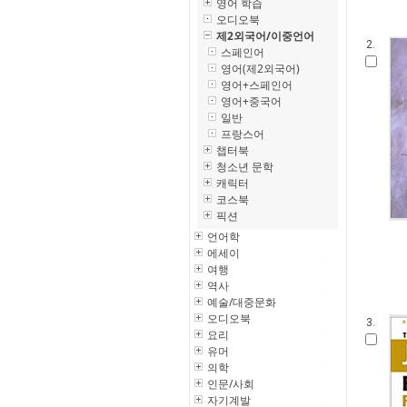
영어 학습
오디오북
제2외국어/이중언어
2.
스페인어
영어(제2외국어)
영어+스페인어
영어+중국어
일반
프랑스어
챕터북
청소년 문학
캐릭터
코스북
픽션
언어학
에세이
여행
역사
예술/대중문화
오디오북
3.
요리
유머
의학
인문/사회
자기계발