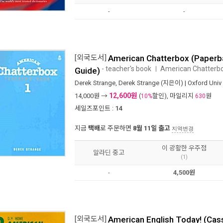
-
-
[외국도서]
American Chatterbox (Paperb
- teacher's book
American Chatterb
ㅣ
Guide)
Derek Strange
,
Derek Strange
(지은이) |
Oxford Univ 
12,600원
14,000
원 →
(
할인), 마일리지
원
10%
630
세일즈포인트 :
14
지금
택배
로 주문하면
8월 11일 출고
지역변경
이 광활한 우주점
알라딘 중고
(1)
-
4,500원
[외국도서]
American English Today! (Cas