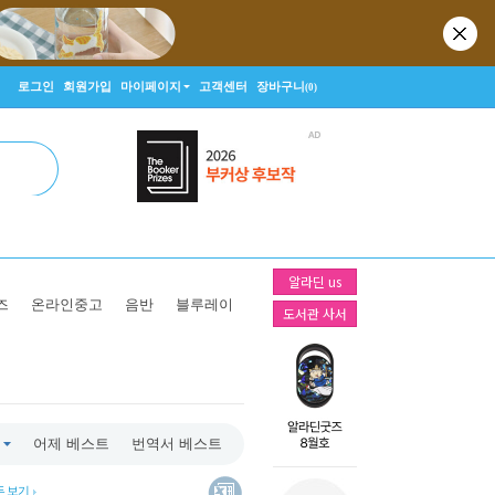
로그인
회원가입
마이페이지
고객센터
장바구니
(0)
알라딘 us
즈
온라인중고
음반
블루레이
도서관 사서
어제 베스트
번역서 베스트
두 보기