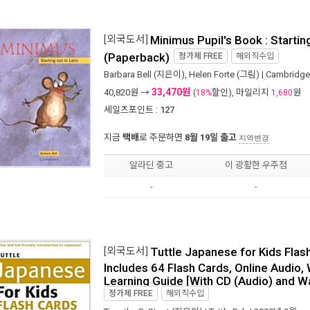
[외국도서]
Minimus Pupil's Book : Starting
(Paperback)
정가제
FREE
해외직수입
Barbara Bell
(지은이),
Helen Forte
(그림) |
Cambridge 
33,470원
40,820
원 →
(
할인), 마일리지
원
18%
1,680
세일즈포인트 :
127
지금
택배
로 주문하면
8월 19일 출고
지역변경
알라딘 중고
이 광활한 우주점
-
-
[외국도서]
Tuttle Japanese for Kids Flash
Includes 64 Flash Cards, Online Audio, 
Learning Guide [With CD (Audio) and Wa
정가제
FREE
해외직수입