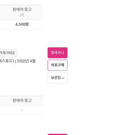
판매자 중고
(1)
4,500원
장바구니
가제
FREE
(옥스포드)
| 2002년 4월
바로구매
보관함
판매자 중고
-