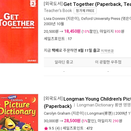
[외국도서]
Get Together (Paperback, Te
Teacher's Book
정가제
FREE
Livia Donnini
(지은이),
Oxford University Press
(엮은이
2003년 10월
18,450원
20,500
원 →
(
할인), 마일리지
원
10%
930
세일즈포인트 :
17
지금
택배
로 주문하면
8월 11일 출고
지역변경
알라딘 중고
이 광활한 우주점
-
-
[외국도서]
Longman Young Children's Pict
Longman Dictionary 롱맨 영
ㅣ
(Paperback)
Carolyn Graham
(지은이) |
Longman(롱맨)
| 2009년 
28,500원
30,000
원 →
(
할인), 마일리지
원
5%
290
9.5
(
4
) | 세일즈포인트 :
472