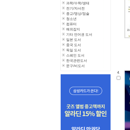
과학/수학/생태
전기/자서전
종교/명상/점술
청소년
컴퓨터
해외잡지
기타 언어권 도서
일본 도서
중국 도서
독일 도서
스페인 도서
한국관련도서
문구/비도서
4.