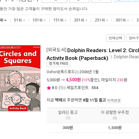
 동안 가장 많은 고객들이 구매한 영미도서 순위입니다.
1위
51위
101위
151위
201위
251위
301위
전체선택
장바구
[외국도서]
Dolphin Readers: Level 2: Cir
Dolphin Read
ㅣ
Activity Book (Paperback)
정가제
FREE
Oxford(옥스포드)
| 2006년 1월
4,500원
5,000
원 →
(
할인), 마일리지
원
10%
230
8.0
(
1
) | 세일즈포인트 :
554
지금
택배
로 주문하면
8월 11일 출고
지역변경
알라딘 중고
이 광활한 우주점
(1)
(5)
300원
1,500원