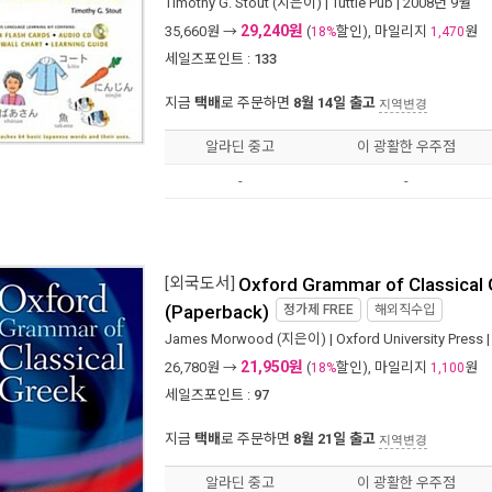
Timothy G. Stout
(지은이) |
Tuttle Pub
| 2008년 9월
29,240원
35,660
원 →
(
할인), 마일리지
원
18%
1,470
세일즈포인트 :
133
지금
택배
로 주문하면
8월 14일 출고
지역변경
알라딘 중고
이 광활한 우주점
-
-
[외국도서]
Oxford Grammar of Classical
(Paperback)
정가제
FREE
해외직수입
James Morwood
(지은이) |
Oxford University Press
|
21,950원
26,780
원 →
(
할인), 마일리지
원
18%
1,100
세일즈포인트 :
97
지금
택배
로 주문하면
8월 21일 출고
지역변경
알라딘 중고
이 광활한 우주점