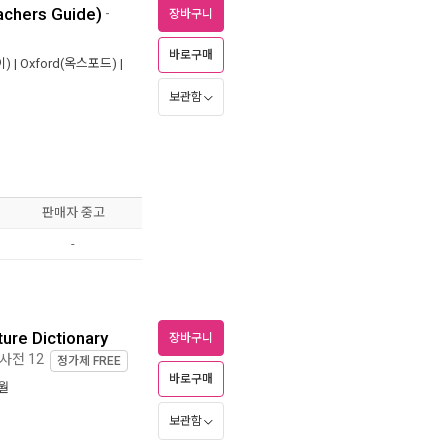
achers Guide)
-
장바구니
바로구매
) |
Oxford(옥스포드)
|
보관함
판매자 중고
-
ure Dictionary
장바구니
영사전 12
정가제
FREE
바로구매
1월
보관함