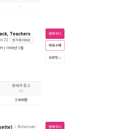
-
ack, Teachers
장바구니
ox 22
정가제
FREE
바로구매
Pr
| 1999년 3월
보관함
판매자 중고
(1)
7,000원
sette)
American
ㅣ
장바구니