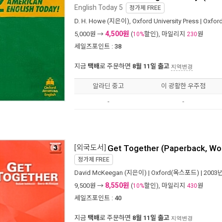
English Today 5
정가제
FREE
D. H. Howe
(지은이),
Oxford University Press
|
Oxford
4,500원
5,000
원 →
(
할인), 마일리지
원
10%
230
세일즈포인트 :
38
지금
택배
로 주문하면
8월 11일 출고
지역변경
알라딘 중고
이 광활한 우주점
-
-
[외국도서]
Get Together (Paperback, Wo
정가제
FREE
David McKeegan
(지은이) |
Oxford(옥스포드)
| 2003
8,550원
9,500
원 →
(
할인), 마일리지
원
10%
430
세일즈포인트 :
40
지금
택배
로 주문하면
8월 11일 출고
지역변경