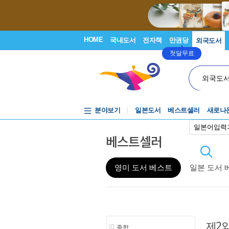
HOME
국내도서
전자책
만권당
외국도서
첫달무료
외국도
분야보기
일본도서
베스트셀러
새로나
일본어입력
베스트셀러
영미 도서 베스트
일본 도서 
제2
종합