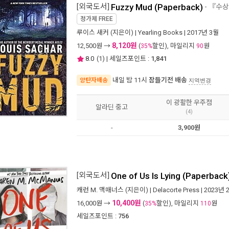
[외국도서]
Fuzzy Mud (Paperback)
- 『수
정가제
FREE
루이스 새커
(지은이) |
Yearling Books
| 2017년 3월
8,120원
12,500
원 →
(
할인), 마일리지
원
35%
90
8.0
(
1
) | 세일즈포인트 :
1,841
내일 밤 11시
잠들기전 배송
양탄자배송
지역변경
이 광활한 우주점
알라딘 중고
(4)
-
3,900원
[외국도서]
One of Us Is Lying (Paperback
캐런 M. 맥매너스
(지은이) |
Delacorte Press
| 2023년 
10,400원
16,000
원 →
(
할인), 마일리지
원
35%
110
세일즈포인트 :
756