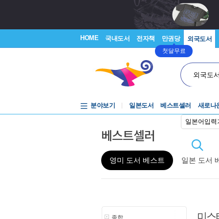
HOME
국내도서
전자책
만권당
외국도서
첫달무료
외국도
분야보기
일본도서
베스트셀러
새로나
일본어입력
베스트셀러
영미 도서 베스트
일본 도서 
미스
종합