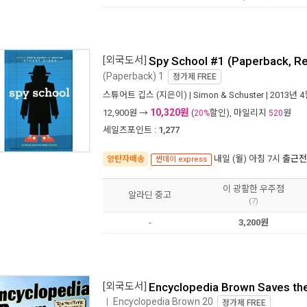
[외국도서]
Spy School #1 (Paperback, Re
(Paperback) 1
정가제
FREE
스튜어트 깁스
(지은이) |
Simon & Schuster
| 2013년 
10,320원
12,900
원 →
(
할인), 마일리지
원
20%
520
세일즈포인트 :
1,277
내일 (월) 아침 7시
출근전
양탄자배송
썬데이 express
이 광활한 우주점
알라딘 중고
(7)
-
3,200원
[외국도서]
Encyclopedia Brown Saves th
Encyclopedia Brown 20
ㅣ
정가제
FREE