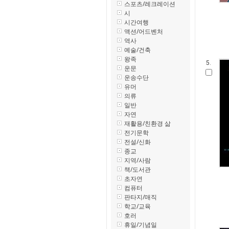
스포츠/레크레이션
시
시간여행
액션/어드벤처
역사
예술/건축
왕족
5.
운문
운송수단
유머
의류
일반
자연
재활용/친환경 삶
전기문학
전설/신화
종교
지역/사람
책/도서관
초자연
컴퓨터
판타지/매직
학교/교육
호러
휴일/기념일