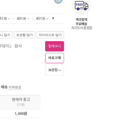
351위
401위
451위
니 담기
보관함 담기
마이리스트 담기
『구덩이』 원서
장바구니
바로구매
보관함
 배송
지역변경
판매자 중고
(116)
1,000원