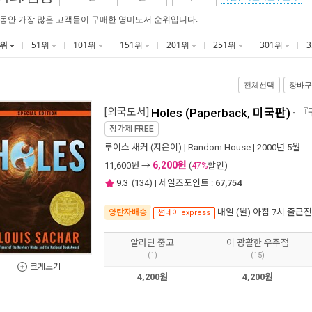
 동안 가장 많은 고객들이 구매한 영미도서 순위입니다.
1위
51위
101위
151위
201위
251위
301위
전체선택
장바구
[외국도서]
Holes (Paperback, 미국판)
- 
정가제
FREE
루이스 새커
(지은이) |
Random House
| 2000년 5월
6,200원
11,600
원 →
(
할인)
47%
9.3
(
134
) | 세일즈포인트 :
67,754
내일 (월) 아침 7시
출근전
양탄자배송
썬데이 express
알라딘 중고
이 광활한 우주점
(1)
(15)
크게보기
4,200원
4,200원