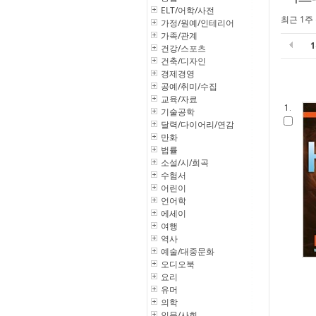
ELT/어학/사전
최근 1주
가정/원예/인테리어
가족/관계
건강/스포츠
건축/디자인
경제경영
공예/취미/수집
교육/자료
1.
기술공학
달력/다이어리/연감
만화
법률
소설/시/희곡
수험서
어린이
언어학
에세이
여행
역사
예술/대중문화
오디오북
요리
유머
의학
인문/사회