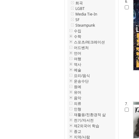
6.
희곡
LGBT
Media Tie-In
SF
Steampunk
수집
수학
스포츠/레크레이션
어드벤처
언어
여행
역사
예술
요리/음식
운송수단
원예
유머
음악
의류
7.
인형
재활용/친환경적 삶
전기/자서전
제2외국어 학습
종교
지역/사람