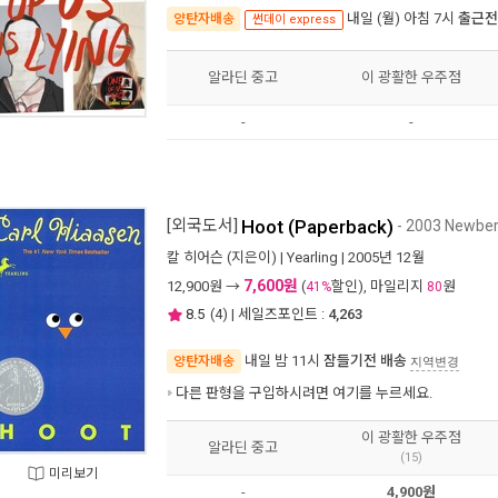
내일 (월) 아침 7시
출근전
양탄자배송
썬데이 express
알라딘 중고
이 광활한 우주점
-
-
[외국도서]
Hoot (Paperback)
- 2003 Newbe
칼 히어슨
(지은이) |
Yearling
| 2005년 12월
7,600원
12,900
원 →
(
할인), 마일리지
원
41%
80
8.5
(
4
) | 세일즈포인트 :
4,263
내일 밤 11시
잠들기전 배송
양탄자배송
지역변경
다른 판형을 구입하시려면
여기
를 누르세요.
이 광활한 우주점
알라딘 중고
(15)
미리보기
-
4,900원