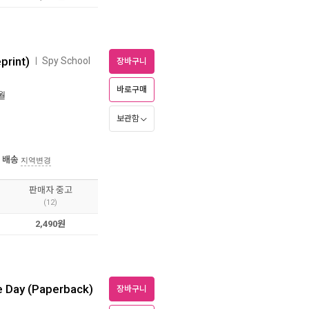
print)
Spy School
ㅣ
장바구니
바로구매
4월
보관함
 배송
지역변경
판매자 중고
(12)
2,490원
e Day (Paperback)
장바구니