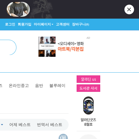
로그인
회원가입
마이페이지
고객센터
장바구니
(0)
알라딘 us
즈
온라인중고
음반
블루레이
도서관 사서
어제 베스트
번역서 베스트