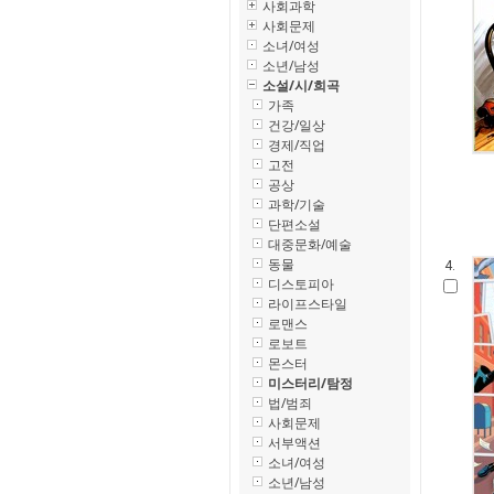
사회과학
사회문제
소녀/여성
소년/남성
소설/시/희곡
가족
건강/일상
경제/직업
고전
공상
과학/기술
단편소설
대중문화/예술
동물
4.
디스토피아
라이프스타일
로맨스
로보트
몬스터
미스터리/탐정
법/범죄
사회문제
서부액션
소녀/여성
소년/남성