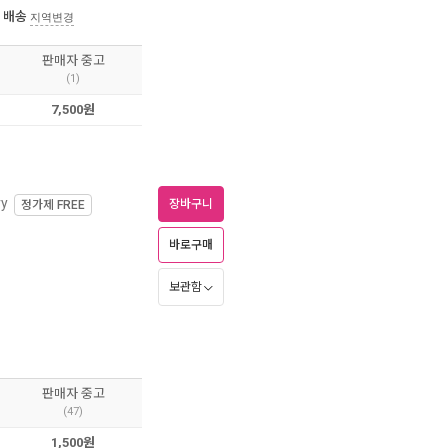
 배송
지역변경
판매자 중고
(1)
7,500원
ry
장바구니
정가제
FREE
바로구매
보관함
판매자 중고
(47)
1,500원