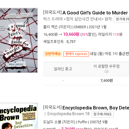
[외국도서]
A Good Girl's Guide to Murder
릭스 드라마 <핍의 살인사건 안내서> 원작
정가제
F
홀리 잭슨
(지은이) |
EMBER
| 2021년 1월
10,660원
16,400
원 →
(
할인), 마일리지
원
35%
110
세일즈포인트 :
5,737
내일 (월) 아침 7시
출근전
양탄자배송
썬데이 express
이 광활한 우주점
알라딘 중고
(2)
-
7,600원
[외국도서]
Encyclopedia Brown, Boy Dete
Encyclopedia Brown 18
ㅣ
정가제
FREE
도날드 소볼
(지은이) |
Puffin
| 2007년 9월