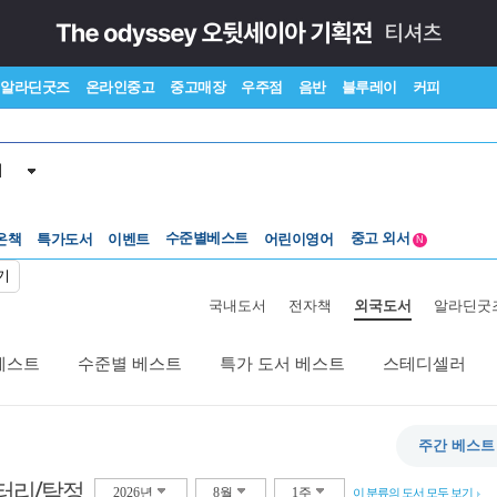
알라딘굿즈
온라인중고
중고매장
우주점
음반
블루레이
커피
서
수준별베스트
중고 외서
온책
특가도서
이벤트
Lexile®
어린이영어
5백원부터
N
수준별베스트
중고 외서
기
국내도서
전자책
외국도서
알라딘굿
베스트
수준별 베스트
특가 도서 베스트
스테디셀러
주간 베스트
터리/탐정
2026년
8월
1주
이 분류의 도서 모두 보기