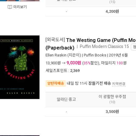
(15)
미리보기
-
4,200원
[외국도서]
The Westing Game (Puffin Mo
Puffin Modern Classics 15
ㅣ
(Paperback)
Ellen Raskin
(지은이) |
Puffin Books
| 2019년 6월
9,030원
13,900
원 →
(
할인), 마일리지
원
35%
100
세일즈포인트 :
2,369
내일 밤 11시
잠들기전 배송
양탄자배송
지역변경
이 광활한 우주점
알라딘 중고
(10)
-
3,500원