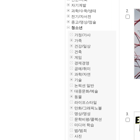
자기계발
과학/수학/생태
2.
전기/자서전
종교/명상/점술
청소년
가정/가사
가족
건강/일상
건축
게임
경제경영
공예/취미
과학/자연
기술
논픽션 일반
대중문화/예술
동물
라이프스타일
만화/그래픽노블
명상/영성
3.
문학비평/콜렉션
미디어 학습
법/범죄
사진