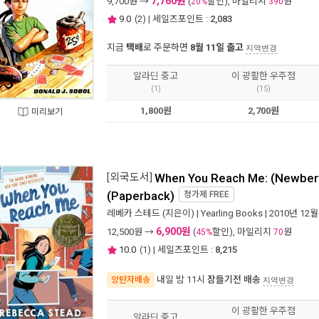
7,760원
9,700
원 →
(
할인), 마일리지
원
20%
390
9.0
(
2
) | 세일즈포인트 :
2,083
지금
택배
로 주문하면
8월 11일 출고
지역변경
알라딘 중고
이 광활한 우주점
(1)
(15)
1,800원
2,700원
미리보기
[외국도서]
When You Reach Me: (Newber
(Paperback)
정가제
FREE
레베카 스테드
(지은이) |
Yearling Books
| 2010년 12월
6,900원
12,500
원 →
(
할인), 마일리지
원
45%
70
10.0
(
1
) | 세일즈포인트 :
8,215
내일 밤 11시
잠들기전 배송
양탄자배송
지역변경
이 광활한 우주점
알라딘 중고