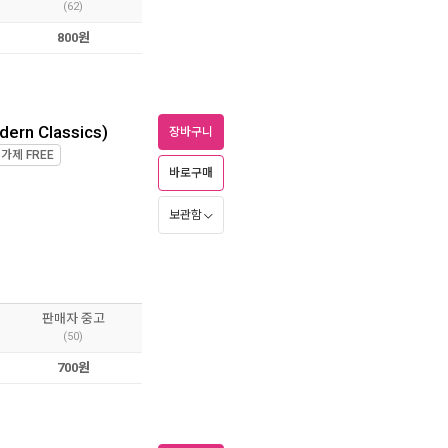
(62)
800원
dern Classics)
장바구니
정가제
FREE
바로구매
보관함
판매자 중고
(50)
700원