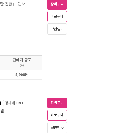
상한 진흙』 원서
장바구니
바로구매
보관함
판매자 중고
(6)
5,900원
)
장바구니
정가제
FREE
2월
바로구매
보관함