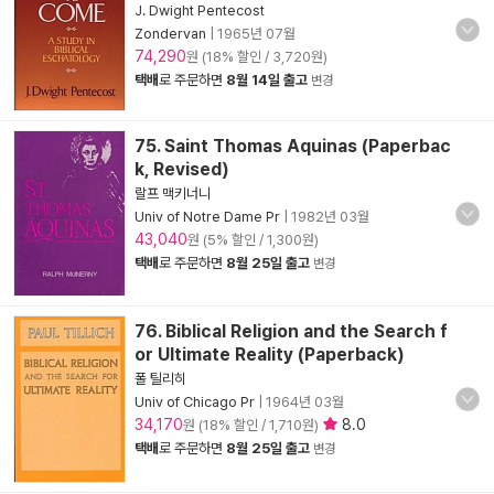
J. Dwight Pentecost
Zondervan
|
1965년 07월
74,290
원 (18% 할인 / 3,720원)
택배
로 주문하면
8월 14일 출고
변경
75. Saint Thomas Aquinas (Paperbac
k, Revised)
랄프 맥키너니
Univ of Notre Dame Pr
|
1982년 03월
43,040
원 (5% 할인 / 1,300원)
택배
로 주문하면
8월 25일 출고
변경
76. Biblical Religion and the Search f
or Ultimate Reality (Paperback)
폴 틸리히
Univ of Chicago Pr
|
1964년 03월
34,170
8.0
원 (18% 할인 / 1,710원)
택배
로 주문하면
8월 25일 출고
변경