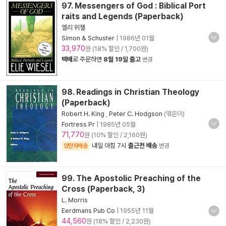
97. Messengers of God : Biblical Port
raits and Legends (Paperback)
엘리 위젤
Simon & Schuster
|
1986년 01월
33,970
원 (18% 할인 / 1,700원)
택배
로 주문하면
8월 19일 출고
변경
98. Readings in Christian Theology
(Paperback)
Robert H. King
,
Peter C. Hodgson
(엮은이)
Fortress Pr
|
1985년 05월
71,770
원 (10% 할인 / 2,160원)
내일 아침 7시
출근전 배송
양탄자배송
변경
99. The Apostolic Preaching of the
Cross (Paperback, 3)
L. Morris
Eerdmans Pub Co
|
1955년 11월
44,560
원 (18% 할인 / 2,230원)