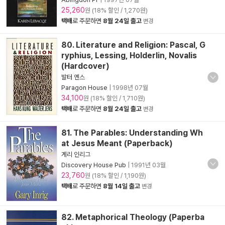
25,260
원 (18% 할인 / 1,270원)
택배
로 주문하면
8월 24일 출고
변경
80. Literature and Religion: Pascal, G
ryphius, Lessing, Holderlin, Novalis
(Hardcover)
발터 옌스
Paragon House
|
1998년 07월
34,100
원 (18% 할인 / 1,710원)
택배
로 주문하면
8월 24일 출고
변경
81. The Parables: Understanding Wh
at Jesus Meant (Paperback)
게리 인리그
Discovery House Pub
|
1991년 03월
23,760
원 (18% 할인 / 1,190원)
택배
로 주문하면
8월 14일 출고
변경
82. Metaphorical Theology (Paperba