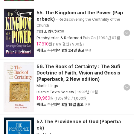
55. The Kingdom and the Power (Pap
erback)
- Rediscovering the Centrality of the
Church
피터 J. 라잇하르트
Presbyterian & Reformed Pub Co
|
1993년 07월
17,810
원 (18% 할인 / 900원)
택배
로 주문하면
8월 24일 출고
변경
56. The Book of Certainty : The Sufi
Doctrine of Faith, Vision and Gnosis
(Paperback, 2 New edition)
Martin Lings
Islamic Texts Society
|
1992년 01월
19,960
원 (18% 할인 / 1,000원)
택배
로 주문하면
8월 19일 출고
변경
57. The Providence of God (Paperba
ck)