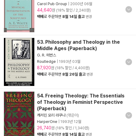
Carol Pub Group
|
2000년 06월
44,640
원 (18% 할인 / 2,240원)
택배
로 주문하면
8월 14일 출고
변경
53. Philosophy and Theology in the
Middle Ages (Paperback)
G. R. 에번스
Routledge
|
1993년 03월
87,920
원 (18% 할인 / 4,400원)
택배
로 주문하면
8월 26일 출고
변경
54. Freeing Theology: The Essentials
of Theology in Feminist Perspective
(Paperback)
캐서린 모리 라쿠나
(엮은이)
HarperOne
|
1993년 12월
26,740
원 (18% 할인 / 1,340원)
택배
로 주문하면
8월 14일 출고
변경