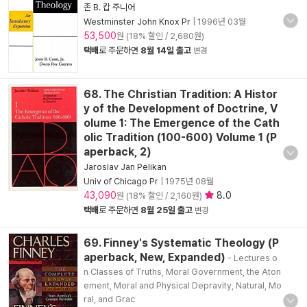
존 B. 캅 주니어
Westminster John Knox Pr
|
1996년 03월
53,500
원 (18% 할인 / 2,680원)
택배
로 주문하면
8월 14일 출고
변경
68. The Christian Tradition: A Histor
y of the Development of Doctrine, V
olume 1: The Emergence of the Cath
olic Tradition (100-600) Volume 1 (P
aperback, 2)
Jaroslav Jan Pelikan
Univ of Chicago Pr
|
1975년 08월
43,090
8.0
원 (18% 할인 / 2,160원)
택배
로 주문하면
8월 25일 출고
변경
69. Finney's Systematic Theology (P
aperback, New, Expanded)
- Lectures o
n Classes of Truths, Moral Government, the Aton
ement, Moral and Physical Depravity, Natural, Mo
ral, and Grac