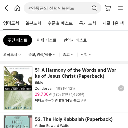
영미도서
일본도서
수준별 베스트
특가 도서
새로나온 책
주간 베스트
어제 베스트
번역서 베스트
외국도서
종교/명상/점술
종교
신학
51. A Harmony of the Words and Wor
ks of Jesus Christ (Paperback)
Bible.
Zondervan
|
1981년 12월
29,700
원 (18% 할인 / 1,490원)
택배
로 주문하면
8월 14일 출고
변경
52. The Holy Kabbalah (Paperback)
Arthur Edward Waite