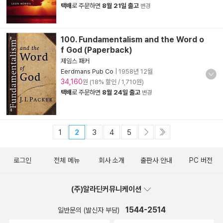
택배
로 주문하면
8월 21일 출고
변경
100. Fundamentalism and the Word o
f God (Paperback)
제임스 패커
Eerdmans Pub Co
|
1958년 12월
34,160
원 (18% 할인 / 1,710원)
택배
로 주문하면
8월 24일 출고
변경
1
2
3
4
5
로그인
전체 메뉴
회사 소개
출판사 안내
PC 버전
(주)알라딘커뮤니케이션
1544-2514
일반문의 (발신자 부담)