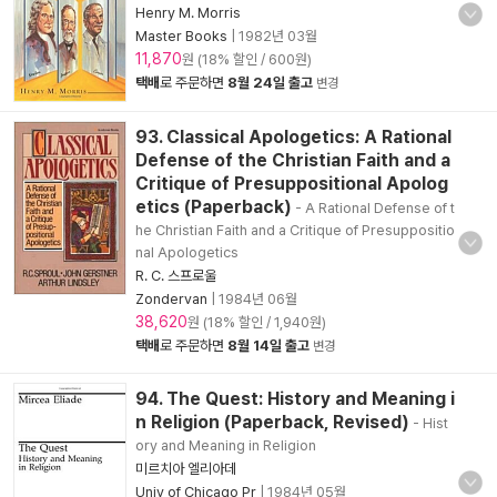
Henry M. Morris
Master Books
|
1982년 03월
11,870
원 (18% 할인 / 600원)
택배
로 주문하면
8월 24일 출고
변경
93. Classical Apologetics: A Rational
Defense of the Christian Faith and a
Critique of Presuppositional Apolog
etics (Paperback)
- A Rational Defense of t
he Christian Faith and a Critique of Presuppositio
nal Apologetics
R. C. 스프로울
Zondervan
|
1984년 06월
38,620
원 (18% 할인 / 1,940원)
택배
로 주문하면
8월 14일 출고
변경
94. The Quest: History and Meaning i
n Religion (Paperback, Revised)
- Hist
ory and Meaning in Religion
미르치아 엘리아데
Univ of Chicago Pr
|
1984년 05월