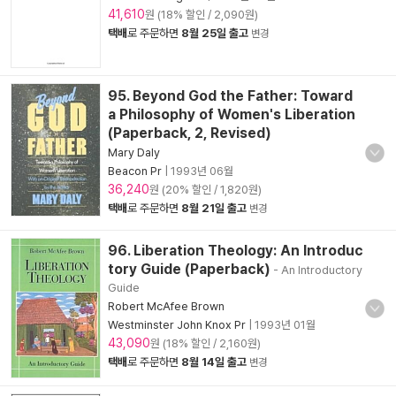
41,610
원 (18% 할인 / 2,090원)
택배
로 주문하면
8월 25일 출고
변경
95. Beyond God the Father: Toward
a Philosophy of Women's Liberation
(Paperback, 2, Revised)
Mary Daly
Beacon Pr
|
1993년 06월
36,240
원 (20% 할인 / 1,820원)
택배
로 주문하면
8월 21일 출고
변경
96. Liberation Theology: An Introduc
tory Guide (Paperback)
- An Introductory
Guide
Robert McAfee Brown
Westminster John Knox Pr
|
1993년 01월
43,090
원 (18% 할인 / 2,160원)
택배
로 주문하면
8월 14일 출고
변경