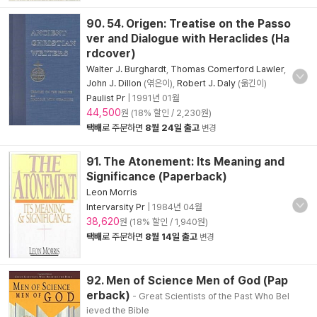
90. 54. Origen: Treatise on the Passo
ver and Dialogue with Heraclides (Ha
rdcover)
Walter J. Burghardt
,
Thomas Comerford Lawler
,
John J. Dillon
(엮은이),
Robert J. Daly
(옮긴이)
Paulist Pr
|
1991년 01월
44,500
원 (18% 할인 / 2,230원)
택배
로 주문하면
8월 24일 출고
변경
91. The Atonement: Its Meaning and
Significance (Paperback)
Leon Morris
Intervarsity Pr
|
1984년 04월
38,620
원 (18% 할인 / 1,940원)
택배
로 주문하면
8월 14일 출고
변경
92. Men of Science Men of God (Pap
erback)
- Great Scientists of the Past Who Bel
ieved the Bible