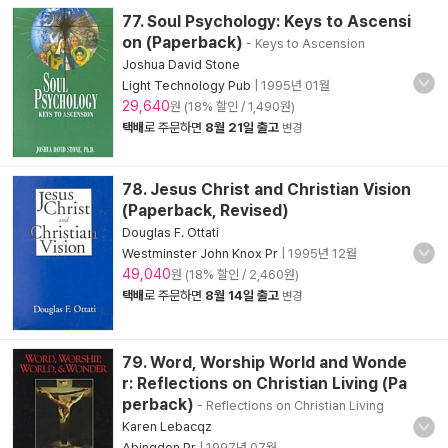
77. Soul Psychology: Keys to Ascensi
on (Paperback)
- Keys to Ascension
Joshua David Stone
Light Technology Pub
|
1995년 01월
29,640
원 (18% 할인 / 1,490원)
택배
로 주문하면
8월 21일 출고
변경
78. Jesus Christ and Christian Vision
(Paperback, Revised)
Douglas F. Ottati
Westminster John Knox Pr
|
1995년 12월
49,040
원 (18% 할인 / 2,460원)
택배
로 주문하면
8월 14일 출고
변경
79. Word, Worship World and Wonde
r: Reflections on Christian Living (Pa
perback)
- Reflections on Christian Living
Karen Lebacqz
Abingdon Pr
|
1997년 07월