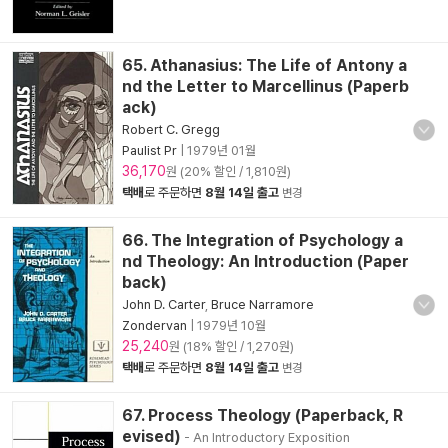
65. Athanasius: The Life of Antony a
nd the Letter to Marcellinus (Paperb
ack)
Robert C. Gregg
Paulist Pr
|
1979년 01월
36,170
원 (20% 할인 / 1,810원)
택배
로 주문하면
8월 14일 출고
변경
66. The Integration of Psychology a
nd Theology: An Introduction (Paper
back)
John D. Carter
,
Bruce Narramore
Zondervan
|
1979년 10월
25,240
원 (18% 할인 / 1,270원)
택배
로 주문하면
8월 14일 출고
변경
67. Process Theology (Paperback, R
evised)
- An Introductory Exposition