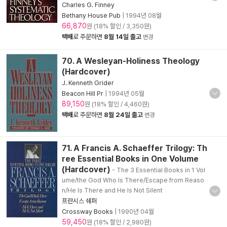
Charles G. Finney
Bethany House Pub
|
1994년 08월
66,870
원 (18% 할인 / 3,350원)
택배
로 주문하면
8월 14일 출고
변경
70. A Wesleyan-Holiness Theology
(Hardcover)
J. Kenneth Grider
Beacon Hill Pr
|
1994년 05월
89,150
원 (18% 할인 / 4,460원)
택배
로 주문하면
8월 24일 출고
변경
71. A Francis A. Schaeffer Trilogy: Th
ree Essential Books in One Volume
(Hardcover)
- The 3 Essential Books in 1 Vol
ume/the God Who Is There/Escape from Reaso
n/He Is There and He Is Not Silent
프란시스 쉐퍼
Crossway Books
|
1990년 04월
59,450
원 (18% 할인 / 2,980원)