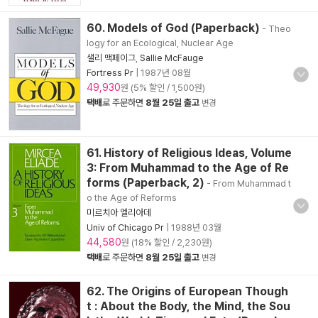
60. Models of God (Paperback)
- Theo
logy for an Ecological, Nuclear Age
샐리 맥페이그
,
Sallie McFauge
Fortress Pr
|
1987년 08월
49,930
원 (5% 할인 / 1,500원)
택배
로 주문하면
8월 25일 출고
변경
61. History of Religious Ideas, Volume
3: From Muhammad to the Age of Re
forms (Paperback, 2)
- From Muhammad t
o the Age of Reforms
미르치아 엘리아데
Univ of Chicago Pr
|
1988년 03월
44,580
원 (18% 할인 / 2,230원)
택배
로 주문하면
8월 25일 출고
변경
62. The Origins of European Though
t : About the Body, the Mind, the Sou