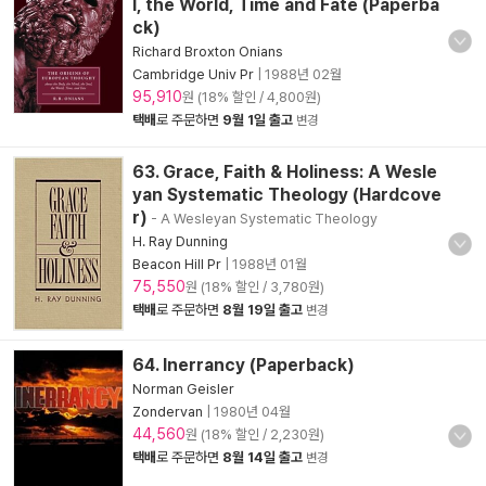
l, the World, Time and Fate (Paperba
ck)
Richard Broxton Onians
Cambridge Univ Pr
|
1988년 02월
95,910
원 (18% 할인 / 4,800원)
택배
로 주문하면
9월 1일 출고
변경
63. Grace, Faith & Holiness: A Wesle
yan Systematic Theology (Hardcove
r)
- A Wesleyan Systematic Theology
H. Ray Dunning
Beacon Hill Pr
|
1988년 01월
75,550
원 (18% 할인 / 3,780원)
택배
로 주문하면
8월 19일 출고
변경
64. Inerrancy (Paperback)
Norman Geisler
Zondervan
|
1980년 04월
44,560
원 (18% 할인 / 2,230원)
택배
로 주문하면
8월 14일 출고
변경