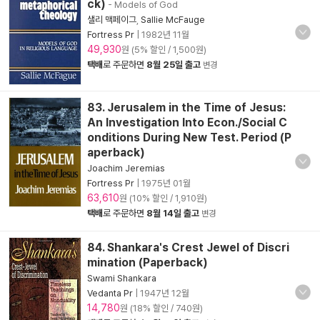
ck)
- Models of God
샐리 맥페이그
,
Sallie McFauge
Fortress Pr
|
1982년 11월
49,930
원 (5% 할인 / 1,500원)
택배
로 주문하면
8월 25일 출고
변경
83. Jerusalem in the Time of Jesus:
An Investigation Into Econ./Social C
onditions During New Test. Period (P
aperback)
Joachim Jeremias
Fortress Pr
|
1975년 01월
63,610
원 (10% 할인 / 1,910원)
택배
로 주문하면
8월 14일 출고
변경
84. Shankara's Crest Jewel of Discri
mination (Paperback)
Swami Shankara
Vedanta Pr
|
1947년 12월
14,780
원 (18% 할인 / 740원)