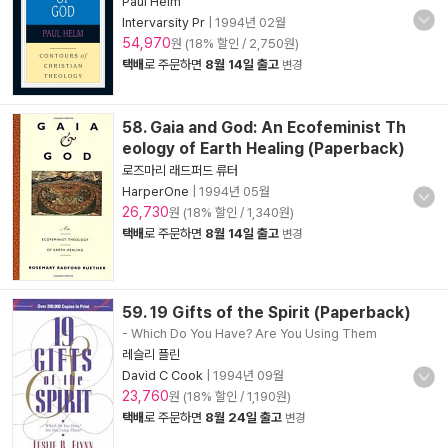
Paul Helm
Intervarsity Pr
|
1994년 02월
54,970
원 (18% 할인 / 2,750원)
택배
로 주문하면
8월 14일 출고
변경
58. Gaia and God: An Ecofeminist Th
eology of Earth Healing (Paperback)
로즈마리 래드퍼드 류터
HarperOne
|
1994년 05월
26,730
원 (18% 할인 / 1,340원)
택배
로 주문하면
8월 14일 출고
변경
59. 19 Gifts of the Spirit (Paperback)
- Which Do You Have? Are You Using Them
레슬리 플린
David C Cook
|
1994년 09월
23,760
원 (18% 할인 / 1,190원)
택배
로 주문하면
8월 24일 출고
변경