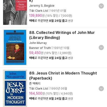
k)
Jeremy S. Begbie
T&t Clark Ltd
|
1991년 01월
139,890
원 (18% 할인 / 7,000원)
택배
로 주문하면
8월 26일 출고
변경
88. Collected Writings of John Mur
(Library Binding)
John Murray
Banner of Truth
|
1991년 10월
59,450
원 (18% 할인 / 2,980원)
택배
로 주문하면
8월 24일 출고
변경
89. Jesus Christ in Modern Thought
(Paperback)
존 맥쿼리
T&t Clark Ltd
|
1990년 06월
164,500
원 (10% 할인 / 4,940원)
택배
로 주문하면
8월 24일 출고
변경