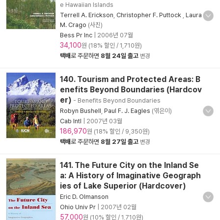
e Hawaiian Islands
Terrell A. Erickson
,
Christopher F. Puttock
,
Laura
M. Crago
(사진)
Bess Pr Inc
|
2006년 07월
34,100
원 (18% 할인 / 1,710원)
택배
로 주문하면
8월 24일 출고
변경
140. Tourism and Protected Areas: B
enefits Beyond Boundaries (Hardcov
er)
- Benefits Beyond Boundaries
Robyn Bushell
,
Paul F. J. Eagles
(엮은이)
Cab Intl
|
2007년 03월
186,970
원 (18% 할인 / 9,350원)
택배
로 주문하면
8월 27일 출고
변경
141. The Future City on the Inland Se
a: A History of Imaginative Geograph
ies of Lake Superior (Hardcover)
Eric D. Olmanson
Ohio Univ Pr
|
2007년 02월
57,000
원 (10% 할인 / 1,710원)