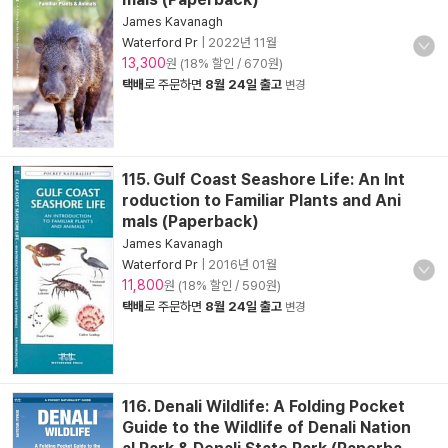
James Kavanagh
Waterford Pr
|
2022년 11월
13,300
원 (18% 할인 / 670원)
택배
로 주문하면
8월 24일 출고
변경
115. Gulf Coast Seashore Life: An Int
roduction to Familiar Plants and Ani
mals (Paperback)
James Kavanagh
Waterford Pr
|
2016년 01월
11,800
원 (18% 할인 / 590원)
택배
로 주문하면
8월 24일 출고
변경
116. Denali Wildlife: A Folding Pocket
Guide to the Wildlife of Denali Nation