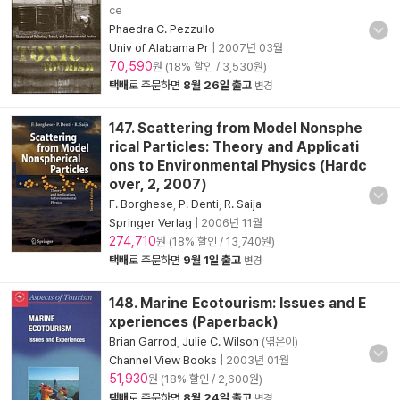
ce
Phaedra C. Pezzullo
Univ of Alabama Pr
|
2007년 03월
70,590
원 (18% 할인 / 3,530원)
택배
로 주문하면
8월 26일 출고
변경
147. Scattering from Model Nonsphe
rical Particles: Theory and Applicati
ons to Environmental Physics (Hardc
over, 2, 2007)
F. Borghese
,
P. Denti
,
R. Saija
Springer Verlag
|
2006년 11월
274,710
원 (18% 할인 / 13,740원)
택배
로 주문하면
9월 1일 출고
변경
148. Marine Ecotourism: Issues and E
xperiences (Paperback)
Brian Garrod
,
Julie C. Wilson
(엮은이)
Channel View Books
|
2003년 01월
51,930
원 (18% 할인 / 2,600원)
택배
로 주문하면
8월 24일 출고
변경