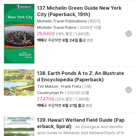
137. Michelin Green Guide New York
City (Paperback, 19th)
Michelin Travel Publications
(엮은이)
Michelin Travel Pubns
|
2006년 10월
29,640
원 (18% 할인 / 1,490원)
택배
로 주문하면
8월 24일 출고
변경
138. Earth Ponds A to Z: An Illustrate
d Encyclopedia (Paperback)
Tim Matson
,
Frank Fretz
(그림)
Countryman Pr
|
2003년 02월
27,470
원 (20% 할인 / 1,380원)
택배
로 주문하면
8월 21일 출고
변경
139. Hawai'i Wetland Field Guide (Pap
erback, Spiral)
- An Ecological And Identific
ation Guide to Wetlands And Wetland Plants of th