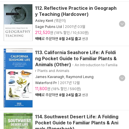
112. Reflective Practice in Geograph
y Teaching (Hardcover)
Asley Kent
(엮은이)
Sage Pubns Ltd
|
2001년 03월
212,520
원 (18% 할인 / 10,630원)
택배
로 주문하면
8월 24일 출고
변경
113. California Seashore Life: A Foldi
ng Pocket Guide to Familiar Plants &
Animals (Other)
- An Introduction to Familia
r Plants and Animals
James Kavanagh
,
Raymond Leung
Waterford Pr
|
2017년 12월
11,800
원 (18% 할인 / 590원)
택배
로 주문하면
8월 24일 출고
변경
114. Southwest Desert Life: A Folding
Pocket Guide to Familiar Plants & Ani
mals (Paperback)