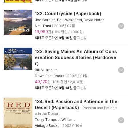
변경
132. Countryside (Paperback)
Joe Cornish
,
Paul Wakefield
,
David Noton
Natl Trust
|
2006년 07월
19,960
원 (18% 할인 / 1,000원)
택배
로 주문하면
8월 19일 출고
변경
133. Saving Maine: An Album of Cons
ervation Success Stories (Hardcove
r)
Bill Silliker, Jr.
Down East Books
|
2002년 01월
40,120
원 (18% 할인 / 2,010원)
택배
로 주문하면
8월 14일 출고
변경
134. Red: Passion and Patience in the
Desert (Paperback)
- Passion and Patienc
e in the Desert
Terry Tempest Williams
Vintage Books
|
2002년 10월