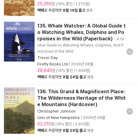
25,260
원 (18% 할인 / 1,270원)
택배
로 주문하면
8월 14일 출고
변경
135. Whale Watcher: A Global Guide t
o Watching Whales, Dolphins and Po
rpoises in the Wild (Paperback)
- A Gl
obal Guide to Watching Whales, Dolphins, And P
orpoises in the Wild
Trevor Day
Firefly Books Ltd
|
2006년 08월
29,640
원 (18% 할인 / 1,490원)
택배
로 주문하면
8월 24일 출고
변경
136. This Grand & Magnificent Place:
The Wilderness Heritage of the Whit
e Mountains (Hardcover)
Christopher Johnson
Univ of New Hampshire
|
2006년 09월
52,010
원 (18% 할인 / 2,610원)
택배
로 주문하면
8월 26일 출고
변경