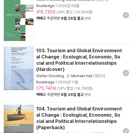
Routledge
|
2005년 08월
419,730
원 (18% 할인 / 20,990원)
택배
로 주문하면
8월 26일 출고
변경
103. Tourism and Global Environment
al Change : Ecological, Economic, So
cial and Political Interrelationships
(Hardcover)
Stefan Gossling
,
C. Michael Hall
(엮은이)
Routledge
|
2005년 11월
375,740
원 (18% 할인 / 18,790원)
택배
로 주문하면
8월 26일 출고
변경
104. Tourism and Global Environment
al Change : Ecological, Economic, So
cial and Political Interrelationships
(Paperback)