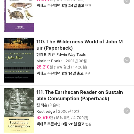
택배
로 주문하면
8월 24일 출고
변경
110. The Wilderness World of John M
uir (Paperback)
헨리 B. 케인
,
Edwin Way Teale
Mariner Books
|
2001년 08월
28,210
원 (18% 할인 / 1,420원)
택배
로 주문하면
8월 14일 출고
변경
111. The Earthscan Reader on Sustain
able Consumption (Paperback)
팀 잭슨
(엮은이)
Routledge
|
2006년 10월
93,910
원 (18% 할인 / 4,700원)
택배
로 주문하면
8월 26일 출고
변경