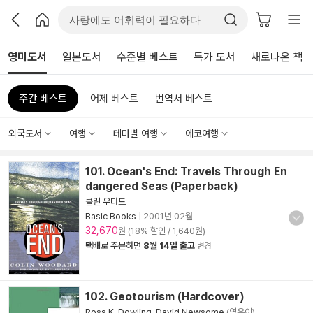
영미도서
일본도서
수준별 베스트
특가 도서
새로나온 책
주간 베스트
어제 베스트
번역서 베스트
외국도서
여행
테마별 여행
에코여행
101. Ocean's End: Travels Through En
dangered Seas (Paperback)
콜린 우다드
Basic Books
|
2001년 02월
32,670
원 (18% 할인 / 1,640원)
택배
로 주문하면
8월 14일 출고
변경
102. Geotourism (Hardcover)
Ross K. Dowling
,
David Newsome
(엮은이)