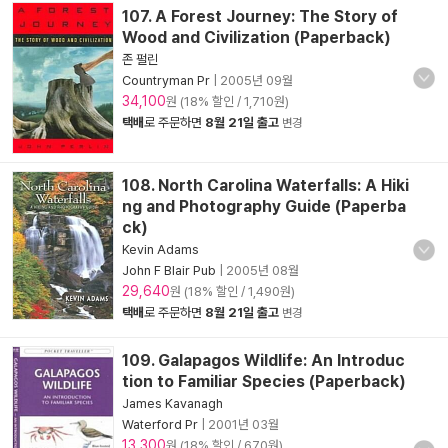
107. A Forest Journey: The Story of
Wood and Civilization (Paperback)
존 펄린
Countryman Pr
|
2005년 09월
34,100
원 (18% 할인 / 1,710원)
택배
로 주문하면
8월 21일 출고
변경
108. North Carolina Waterfalls: A Hiki
ng and Photography Guide (Paperba
ck)
Kevin Adams
John F Blair Pub
|
2005년 08월
29,640
원 (18% 할인 / 1,490원)
택배
로 주문하면
8월 21일 출고
변경
109. Galapagos Wildlife: An Introduc
tion to Familiar Species (Paperback)
James Kavanagh
Waterford Pr
|
2001년 03월
13,300
원 (18% 할인 / 670원)