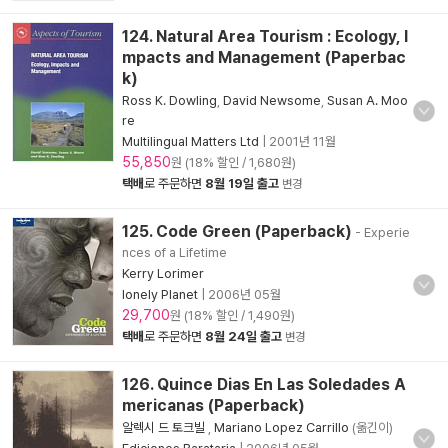
124. Natural Area Tourism : Ecology, I
mpacts and Management (Paperbac
k)
Ross K. Dowling
,
David Newsome
,
Susan A. Moo
re
Multilingual Matters Ltd
|
2001년 11월
55,850
원 (18% 할인 / 1,680원)
택배
로 주문하면
8월 19일 출고
변경
125. Code Green (Paperback)
- Experie
nces of a Lifetime
Kerry Lorimer
lonely Planet
|
2006년 05월
29,700
원 (18% 할인 / 1,490원)
택배
로 주문하면
8월 24일 출고
변경
126. Quince Dias En Las Soledades A
mericanas (Paperback)
알렉시 드 토크빌
,
Mariano Lopez Carrillo
(옮긴이)