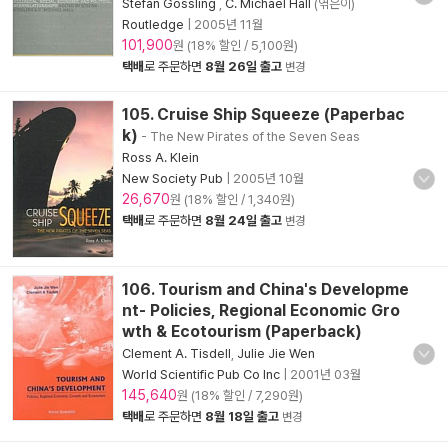
Stefan Gossling
,
C. Michael Hall
(엮은이)
Routledge
|
2005년 11월
101,900
원 (18% 할인 / 5,100원)
택배
로 주문하면
8월 26일 출고
변경
105. Cruise Ship Squeeze (Paperbac
k)
- The New Pirates of the Seven Seas
Ross A. Klein
New Society Pub
|
2005년 10월
26,670
원 (18% 할인 / 1,340원)
택배
로 주문하면
8월 24일 출고
변경
106. Tourism and China's Developme
nt- Policies, Regional Economic Gro
wth & Ecotourism (Paperback)
Clement A. Tisdell
,
Julie Jie Wen
World Scientific Pub Co Inc
|
2001년 03월
145,640
원 (18% 할인 / 7,290원)
택배
로 주문하면
8월 18일 출고
변경