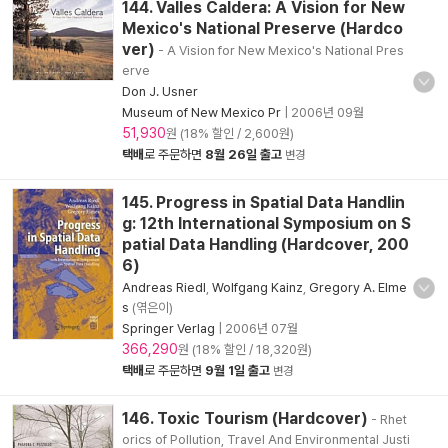
144. Valles Caldera: A Vision for New
Mexico's National Preserve (Hardco
ver)
- A Vision for New Mexico's National Pres
erve
Don J. Usner
Museum of New Mexico Pr
|
2006년 09월
51,930
원 (18% 할인 / 2,600원)
택배
로 주문하면
8월 26일 출고
변경
145. Progress in Spatial Data Handlin
g: 12th International Symposium on S
patial Data Handling (Hardcover, 200
6)
Andreas Riedl
,
Wolfgang Kainz
,
Gregory A. Elme
s
(엮은이)
Springer Verlag
|
2006년 07월
366,290
원 (18% 할인 / 18,320원)
택배
로 주문하면
9월 1일 출고
변경
146. Toxic Tourism (Hardcover)
- Rhet
orics of Pollution, Travel And Environmental Justi