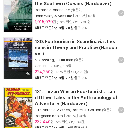
the Southern Oceans (Hardcover)
Bernard Stonehouse
(엮은이)
John Wiley & Sons Inc
|
2002년 08월
1,015,020
원 (18% 할인 / 50,760원)
택배
로 주문하면
8월 20일 출고
변경
130. Ecotourism in Scandinavia : Les
sons in Theory and Practice (Hardco
ver)
S. Gossling
,
J. Hultman
(엮은이)
Cab Intl
|
2006년 08월
224,250
원 (18% 할인 / 11,220원)
택배
로 주문하면
8월 27일 출고
변경
131. Tarzan Was an Eco-tourist : ...an
d Other Tales in the Anthropology of
Adventure (Hardcover)
Luis Antonio Vivanco
,
Robert J. Gordon
(엮은이)
Berghahn Books
|
2006년 08월
232,440
원 (5% 할인 / 6,980원)
택배
로 주문하면
8월 25일 출고