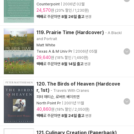
Counterpoint
|
2006년 02월
24,570
원 (20% 할인 / 1,230원)
택배
로 주문하면
8월 26일 출고
변경
119. Prairie Time (Hardcover)
- A Blackl
and Portrait
Matt White
Texas A & M Univ Pr
|
2006년 05월
29,640
원 (18% 할인 / 1,490원)
택배
로 주문하면
8월 14일 출고
변경
120. The Birds of Heaven (Hardcove
r, 1st)
- Travels With Cranes
피터 매티슨
,
로버트 베이트먼
North Point Pr
|
2001년 11월
40,860
원 (18% 할인 / 2,050원)
택배
로 주문하면
8월 24일 출고
변경
121. Culinary Creation (Paperback)