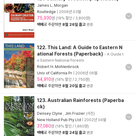
James L. Morgan
Routledge
|
2006년 03월
75,930
원 (18% 할인 / 3,800원)
택배
로 주문하면
8월 26일 출고
변경
122. This Land: A Guide to Eastern N
ational Forests (Paperback)
- A Guide t
o Eastern National Forests
Robert H. Mohlenbrock
Univ of California Pr
|
2006년 06월
54,910
원 (18% 할인 / 2,750원)
택배
로 주문하면
8월 20일 출고
변경
123. Australian Rainforests (Paperba
ck)
Densey Clyne
,
Jim Frazier
(사진)
New Holland Pub Pty Ltd
|
2002년 04월
37,080
원 (18% 할인 / 1,860원)
택배
로 주문하면
8월 24일 출고
변경