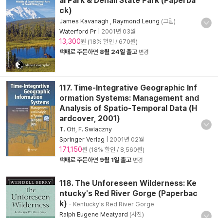
al Park & Denali State Park (Paperba
ck)
James Kavanagh
,
Raymond Leung
(그림)
Waterford Pr
|
2001년 03월
13,300
원 (18% 할인 / 670원)
택배
로 주문하면
8월 24일 출고
변경
117. Time-Integrative Geographic Inf
ormation Systems: Management and
Analysis of Spatio-Temporal Data (H
ardcover, 2001)
T. Ott
,
F. Swiaczny
Springer Verlag
|
2001년 02월
171,150
원 (18% 할인 / 8,560원)
택배
로 주문하면
9월 1일 출고
변경
118. The Unforeseen Wilderness: Ke
ntucky's Red River Gorge (Paperbac
k)
- Kentucky's Red River Gorge
Ralph Eugene Meatyard
(사진)