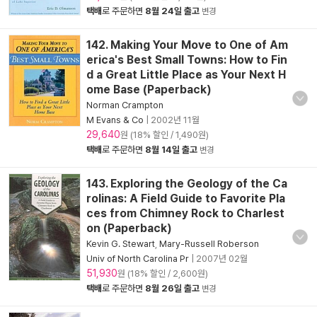
택배
로 주문하면
8월 24일 출고
변경
142. Making Your Move to One of Am
erica's Best Small Towns: How to Fin
d a Great Little Place as Your Next H
ome Base (Paperback)
Norman Crampton
M Evans & Co
|
2002년 11월
29,640
원 (18% 할인 / 1,490원)
택배
로 주문하면
8월 14일 출고
변경
143. Exploring the Geology of the Ca
rolinas: A Field Guide to Favorite Pla
ces from Chimney Rock to Charlest
on (Paperback)
Kevin G. Stewart
,
Mary-Russell Roberson
Univ of North Carolina Pr
|
2007년 02월
51,930
원 (18% 할인 / 2,600원)
택배
로 주문하면
8월 26일 출고
변경