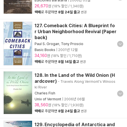
Ediciones Barataria
|
2006년 05월
26,670
원 (18% 할인 / 1,340원)
택배
로 주문하면
8월 24일 출고
변경
127. Comeback Cities: A Blueprint fo
r Urban Neighborhood Revival (Paper
back)
Paul S. Grogan
,
Tony Proscio
Basic Books
|
2001년 12월
34,160
원 (18% 할인 / 1,710원)
택배
로 주문하면
8월 14일 출고
변경
128. In the Land of the Wild Onion (H
ardcover)
- Travels Along Vermont's Winoos
ki River
Charles Fish
Univ of Vermont
|
2006년 06월
38,560
원 (18% 할인 / 1,930원)
택배
로 주문하면
8월 24일 출고
변경
129. Encyclopedia of Antarctica and