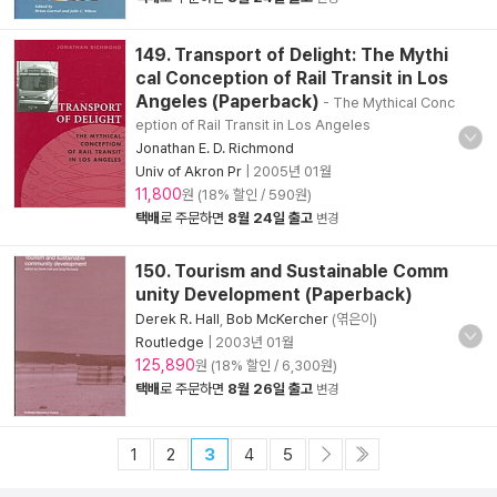
149. Transport of Delight: The Mythi
cal Conception of Rail Transit in Los
Angeles (Paperback)
- The Mythical Conc
eption of Rail Transit in Los Angeles
Jonathan E. D. Richmond
Univ of Akron Pr
|
2005년 01월
11,800
원 (18% 할인 / 590원)
택배
로 주문하면
8월 24일 출고
변경
150. Tourism and Sustainable Comm
unity Development (Paperback)
Derek R. Hall
,
Bob McKercher
(엮은이)
Routledge
|
2003년 01월
125,890
원 (18% 할인 / 6,300원)
택배
로 주문하면
8월 26일 출고
변경
1
2
3
4
5