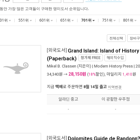
 동안 가장 많은 고객들이 구매한 영미도서 순위입니다.
501위
551위
601위
651위
701위
751위
801위
전체선택
장바구
[외국도서]
Grand Island: Island of Histor
(Paperback)
정가제
FREE
해외직수입
Mikel B. Classen
(지은이) |
Modern History Press
| 2
28,150원
34,340
원 →
(
할인), 마일리지
원
18%
1,410
지금
택배
로 주문하면
8월 14일 출고
지역변경
알라딘 중고
이 광활한 우주점
-
-
[외국도서]
Dolomites Guide de Randonn? 