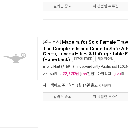
알라딘 중고
이 광활한 우주점
-
-
[외국도서]
Madeira for Solo Female Trav
The Complete Island Guide to Safe Ad
Gems, Levada Hikes & Unforgettable 
(Paperback)
정가제
FREE
해외직수입
Ellena Hart
(지은이) |
Independently Published
| 202
22,270원
27,160
원 →
(
할인), 마일리지
원
18%
1,120
지금
택배
로 주문하면
8월 14일 출고
지역변경
알라딘 중고
이 광활한 우주점
-
-