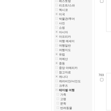
레스토랑
리조트/스파
멕시코
미국
박물관/투어
사진
쇼핑
아시아
아프리카
여행 에세이
여행일반
여행지도
유럽
저예산
중동
중앙 아메리카
참고자료
703.
캐나다
캐러비안/서인도
크루즈
테마별 여행
가족
고령
문학
반려동물