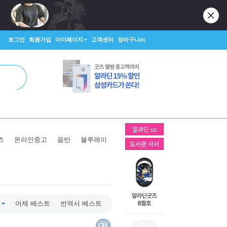
로그인
회원가입
마이페이지
고객센터
장바구니
(0)
알라딘 us
즈
온라인중고
음반
블루레이
도서관 사서
어제 베스트
번역서 베스트