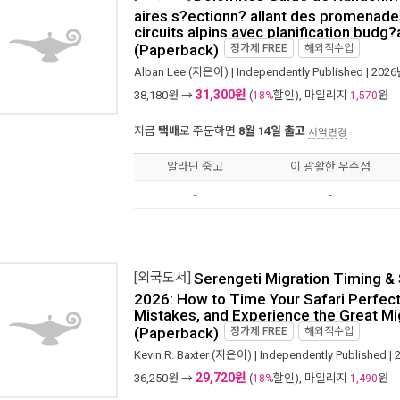
aires s?ectionn? allant des promenade
circuits alpins avec planification budg?
(Paperback)
정가제
FREE
해외직수입
Alban Lee
(지은이) |
Independently Published
| 202
31,300원
38,180
원 →
(
할인), 마일리지
원
18%
1,570
지금
택배
로 주문하면
8월 14일 출고
지역변경
알라딘 중고
이 광활한 우주점
-
-
[외국도서]
Serengeti Migration Timing &
2026: How to Time Your Safari Perfectl
Mistakes, and Experience the Great Mig
(Paperback)
정가제
FREE
해외직수입
Kevin R. Baxter
(지은이) |
Independently Published
| 
29,720원
36,250
원 →
(
할인), 마일리지
원
18%
1,490