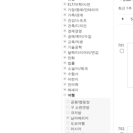
ELT/어학/사전
최근 1주
가정/원예/인테리어
가족/관계
건강/스포츠
건축/디자인
경제경영
공예/취미/수집
교육/자료
701.
기술공학
달력/다이어리/연감
만화
법률
소설/시/희곡
수험서
어린이
언어학
에세이
여행
공원/캠핑장
구 소련연방
극지방
남아메리카
도보여행
러시아
702.