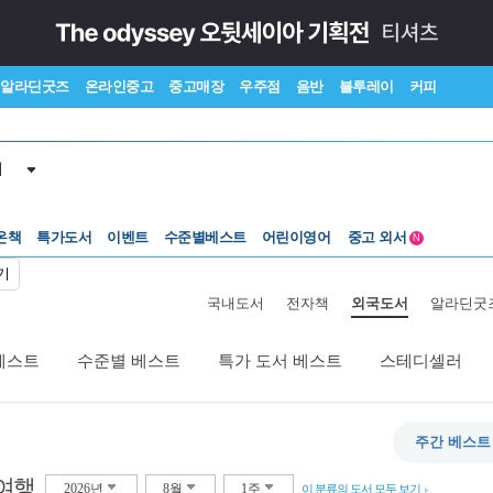
알라딘굿즈
온라인중고
중고매장
우주점
음반
블루레이
커피
서
온책
특가도서
이벤트
수준별베스트
어린이영어
중고 외서
N
Lexile®
5백원부터
기
수준별베스트
중고 외서
국내도서
전자책
외국도서
알라딘굿
베스트
수준별 베스트
특가 도서 베스트
스테디셀러
주간 베스트
여행
2026년
8월
1주
이 분류의 도서 모두 보기