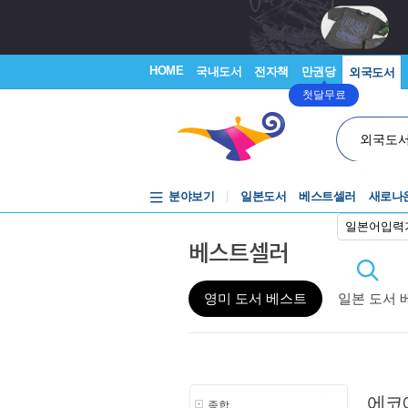
HOME
국내도서
전자책
만권당
외국도서
첫달무료
외국도
분야보기
일본도서
베스트셀러
새로나
일본어입력
베스트셀러
영미 도서 베스트
일본 도서 
에코
종합