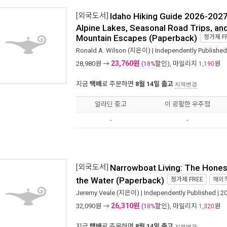
[외국도서]
Idaho Hiking Guide 2026-2027:
Alpine Lakes, Seasonal Road Trips, a
Mountain Escapes (Paperback)
정가제
F
Ronald A. Wilson
(지은이) |
Independently Published
23,760원
28,980
원 →
(
할인), 마일리지
원
18%
1,190
지금
택배
로 주문하면
8월 14일 출고
지역변경
알라딘 중고
이 광활한 우주점
-
-
[외국도서]
Narrowboat Living: The Honest
the Water (Paperback)
정가제
FREE
해외
Jeremy Veale
(지은이) |
Independently Published
| 2
26,310원
32,090
원 →
(
할인), 마일리지
원
18%
1,320
지금
택배
로 주문하면
8월 14일 출고
지역변경