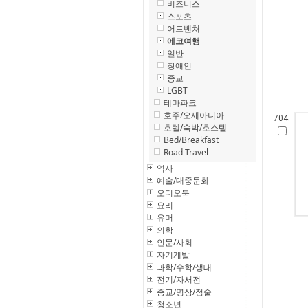
비즈니스
스포츠
어드벤처
에코여행
일반
장애인
종교
LGBT
테마파크
호주/오세아니아
704.
호텔/숙박/호스텔
Bed/Breakfast
Road Travel
역사
예술/대중문화
오디오북
요리
유머
의학
인문/사회
자기계발
과학/수학/생태
전기/자서전
종교/명상/점술
청소년