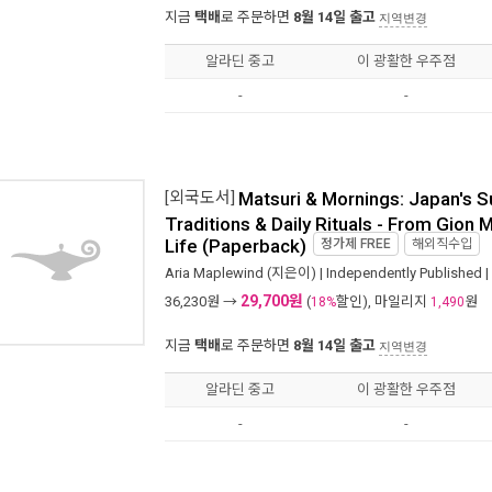
지금
택배
로 주문하면
8월 14일 출고
지역변경
알라딘 중고
이 광활한 우주점
-
-
[외국도서]
Matsuri & Mornings: Japan's 
Traditions & Daily Rituals - From Gion 
Life (Paperback)
정가제
FREE
해외직수입
Aria Maplewind
(지은이) |
Independently Published
|
29,700원
36,230
원 →
(
할인), 마일리지
원
18%
1,490
지금
택배
로 주문하면
8월 14일 출고
지역변경
알라딘 중고
이 광활한 우주점
-
-