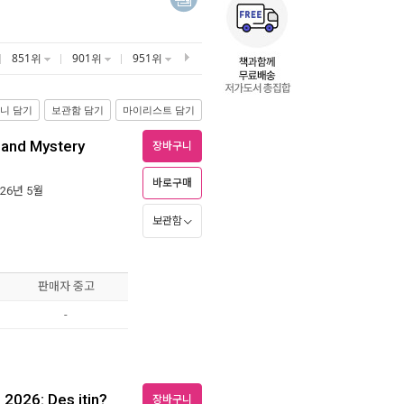
851위
901위
951위
니 담기
보관함 담기
마이리스트 담기
y and Mystery
장바구니
바로구매
026년 5월
보관함
판매자 중고
-
2026: Des itin?
장바구니