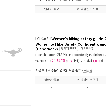
알라딘 중고
이 광활한 우주점
-
-
[외국도서]
Women's hiking safety guide
Women to Hike Safely, Confidently, an
(Paperback)
정가제
FREE
해외직수입
Hannah Barton
(지은이) |
Independently Published
|
21,540원
26,280
원 →
(
할인), 마일리지
원
18%
1,080
지금
택배
로 주문하면
8월 14일 출고
지역변경
알라딘 중고
이 광활한 우주점
-
-