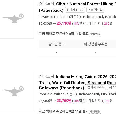
[외국도서]
Cibola National Forest Hiking
(Paperback)
정가제
FREE
해외직수입
Lawrence E. Brooks
(지은이) |
Independently Publis
25,110원
30,630
원 →
(
할인), 마일리지
원
18%
1,260
지금
택배
로 주문하면
8월 14일 출고
지역변경
알라딘 중고
이 광활한 우주점
-
-
[외국도서]
Indiana Hiking Guide 2026-202
Trails, Waterfall Routes, Seasonal Roa
Getaways (Paperback)
정가제
FREE
해외
Ronald A. Wilson
(지은이) |
Independently Published
23,760원
28,980
원 →
(
할인), 마일리지
원
18%
1,190
지금
택배
로 주문하면
8월 14일 출고
지역변경