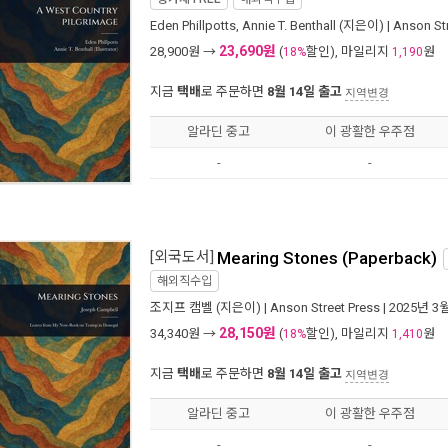
Eden Phillpotts
,
Annie T. Benthall
(지은이) |
Anson Str
23,690원
28,900
원 →
(
할인), 마일리지
원
18%
1,190
지금
택배
로 주문하면
8월 14일 출고
지역변경
알라딘 중고
이 광활한 우주점
-
-
[외국도서]
Mearing Stones (Paperback)
해외직수입
조지프 캠벨
(지은이) |
Anson Street Press
| 2025년 3
28,150원
34,340
원 →
(
할인), 마일리지
원
18%
1,410
지금
택배
로 주문하면
8월 14일 출고
지역변경
알라딘 중고
이 광활한 우주점
-
-