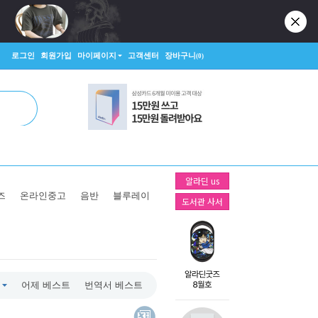
로그인
회원가입
마이페이지
고객센터
장바구니
(0)
알라딘 us
즈
온라인중고
음반
블루레이
도서관 사서
어제 베스트
번역서 베스트