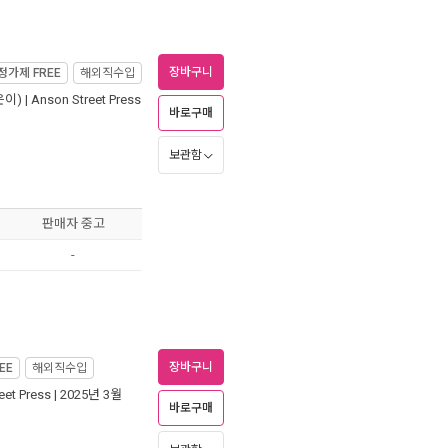
장바구니
정가제
FREE
해외직수입
이) |
Anson Street Press
바로구매
보관함
판매자 중고
-
장바구니
EE
해외직수입
eet Press
| 2025년 3월
바로구매