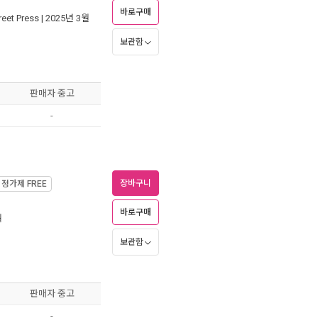
바로구매
eet Press
| 2025년 3월
보관함
판매자 중고
-
장바구니
정가제
FREE
바로구매
월
보관함
판매자 중고
-