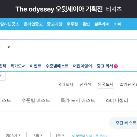
알라딘굿즈
온라인중고
중고매장
우주점
음반
블루레이
커피
서
수준별베스트
중고 외서
온책
특가도서
이벤트
Lexile®
어린이영어
5백원부터
N
수준별베스트
중고 외서
기
국내도서
전자책
외국도서
알라딘굿
베스트
수준별 베스트
특가 도서 베스트
스테디셀러
주간 베스트
2026년
8월
1주
이 분류의 도서 모두 보기