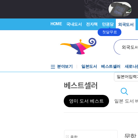
HOME
국내도서
전자책
만권당
외국도서
첫달무료
외국도
분야보기
일본도서
베스트셀러
새로나
일본어입력
베스트셀러
영미 도서 베스트
일본 도서 
문학
종합