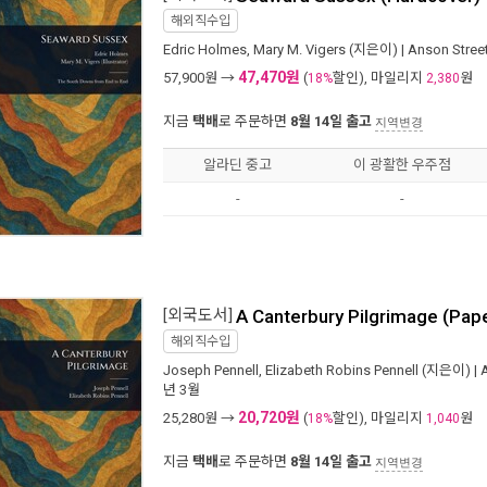
해외직수입
Edric Holmes
,
Mary M. Vigers
(지은이) |
Anson Stree
47,470원
57,900
원 →
(
할인), 마일리지
원
18%
2,380
지금
택배
로 주문하면
8월 14일 출고
지역변경
알라딘 중고
이 광활한 우주점
-
-
[외국도서]
A Canterbury Pilgrimage (Pap
해외직수입
Joseph Pennell
,
Elizabeth Robins Pennell
(지은이) |
년 3월
20,720원
25,280
원 →
(
할인), 마일리지
원
18%
1,040
지금
택배
로 주문하면
8월 14일 출고
지역변경