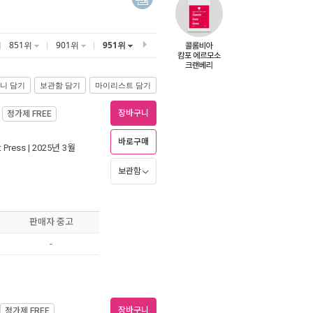
851위
901위
951위
니 담기
보관함 담기
마이리스트 담기
장바구니
정가제
FREE
바로구매
t Press
| 2025년 3월
보관함
판매자 중고
-
장바구니
정가제
FREE