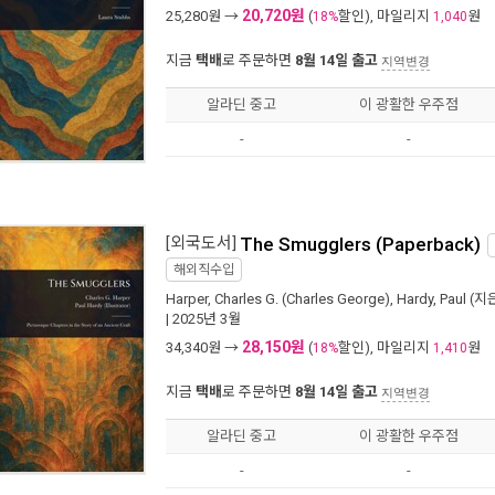
20,720원
25,280
원 →
(
할인), 마일리지
원
18%
1,040
지금
택배
로 주문하면
8월 14일 출고
지역변경
알라딘 중고
이 광활한 우주점
-
-
[외국도서]
The Smugglers (Paperback)
해외직수입
Harper, Charles G. (Charles George)
,
Hardy, Paul
(지은
| 2025년 3월
28,150원
34,340
원 →
(
할인), 마일리지
원
18%
1,410
지금
택배
로 주문하면
8월 14일 출고
지역변경
알라딘 중고
이 광활한 우주점
-
-