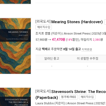
[외국도서]
Mearing Stones (Hardcover)
해외직수입
조지프 캠벨
(지은이) |
Anson Street Press
| 2025년 3
47,470원
57,900
원 →
(
할인), 마일리지
원
18%
2,380
지금
택배
로 주문하면
8월 14일 출고
지역변경
알라딘 중고
이 광활한 우주점
-
-
[외국도서]
Stevenson's Shrine: The Recor
(Paperback)
정가제
FREE
해외직수입
Laura Stubbs
(지은이) |
Anson Street Press
| 2025년