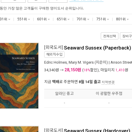
 동안 가장 많은 고객들이 구매한 영미도서 순위입니다.
501위
551위
601위
651위
701위
751위
801위
전체선택
장바구
[외국도서]
Seaward Sussex (Paperback)
해외직수입
Edric Holmes
,
Mary M. Vigers
(지은이) |
Anson Stree
28,150원
34,340
원 →
(
할인), 마일리지
원
18%
1,410
지금
택배
로 주문하면
8월 14일 출고
지역변경
알라딘 중고
이 광활한 우주점
-
-
[외국도서]
Seaward Sussex (Hardcover)