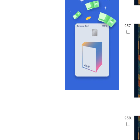
957.
958.