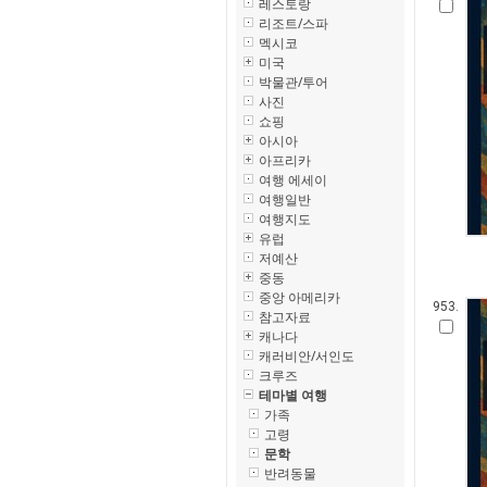
레스토랑
리조트/스파
멕시코
미국
박물관/투어
사진
쇼핑
아시아
아프리카
여행 에세이
여행일반
여행지도
유럽
저예산
중동
중앙 아메리카
953.
참고자료
캐나다
캐러비안/서인도
크루즈
테마별 여행
가족
고령
문학
반려동물