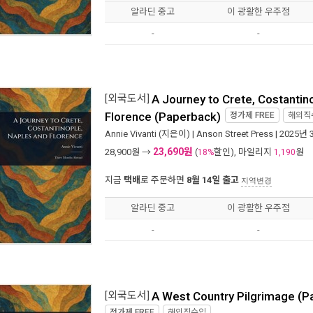
알라딘 중고
이 광활한 우주점
-
-
[외국도서]
A Journey to Crete, Costantin
Florence (Paperback)
정가제
FREE
해외직
Annie Vivanti
(지은이) |
Anson Street Press
| 2025년 
23,690원
28,900
원 →
(
할인), 마일리지
원
18%
1,190
지금
택배
로 주문하면
8월 14일 출고
지역변경
알라딘 중고
이 광활한 우주점
-
-
[외국도서]
A West Country Pilgrimage (P
정가제
FREE
해외직수입