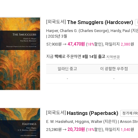
[외국도서]
The Smugglers (Hardcover)
Harper, Charles G. (Charles George)
,
Hardy, Paul
(지은
| 2025년 3월
47,470원
57,900
원 →
(
할인), 마일리지
원
18%
2,380
지금
택배
로 주문하면
8월 14일 출고
지역변경
알라딘 중고
이 광활한 우주점
-
-
[외국도서]
Hastings (Paperback)
정가제
FR
E. W. Haslehust
,
Higgins, Walter
(지은이) |
Anson Str
20,720원
25,280
원 →
(
할인), 마일리지
원
18%
1,040