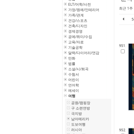
ELT/어학/사전
최근 1주
가정/원예/인테리어
가족/관계
건강/스포츠
건축/디자인
경제경영
공예/취미/수집
교육/자료
951.
기술공학
달력/다이어리/연감
만화
법률
소설/시/희곡
수험서
어린이
언어학
에세이
여행
공원/캠핑장
구 소련연방
극지방
남아메리카
도보여행
러시아
952.