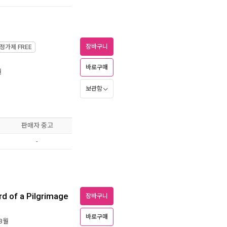
장바구니
정가제
FREE
바로구매
월
보관함
판매자 중고
-
d of a Pilgrimage
장바구니
바로구매
 3월