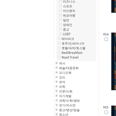
비즈니스
스포츠
어드벤처
에코여행
일반
장애인
종교
LGBT
954.
테마파크
호주/오세아니아
호텔/숙박/호스텔
Bed/Breakfast
Road Travel
역사
예술/대중문화
오디오북
요리
유머
의학
인문/사회
자기계발
과학/수학/생태
전기/자서전
955.
종교/명상/점술
청소년