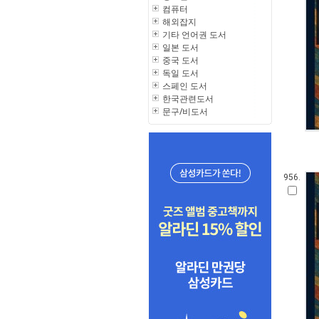
컴퓨터
해외잡지
기타 언어권 도서
일본 도서
중국 도서
독일 도서
스페인 도서
한국관련도서
문구/비도서
956.