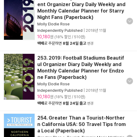
ent Organizer Diary Daily Weekly and
Monthly Calendar Planner for Starry
Night Fans (Paperback)
Molly Elodie Rose
Independently Published
|
2018년 11월
10,180
원 (18% 할인 / 510원)
택배
로 주문하면
8월 24일 출고
변경
253. 2019: Football Stadiums Beautif
ul Organizer Diary Daily Weekly and
Monthly Calendar Planner for Endzo
ne Fans (Paperback)
Molly Elodie Rose
Independently Published
|
2018년 11월
10,180
원 (18% 할인 / 510원)
택배
로 주문하면
8월 24일 출고
변경
254. Greater Than a Tourist-Norther
n California USA: 50 Travel Tips from
a Local (Paperback)