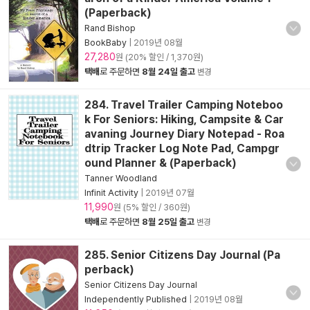
(Paperback)
Rand Bishop
BookBaby
|
2019년 08월
27,280
원 (20% 할인 / 1,370원)
택배
로 주문하면
8월 24일 출고
변경
284. Travel Trailer Camping Noteboo
k For Seniors: Hiking, Campsite & Car
avaning Journey Diary Notepad - Roa
dtrip Tracker Log Note Pad, Campgr
ound Planner & (Paperback)
Tanner Woodland
Infinit Activity
|
2019년 07월
11,990
원 (5% 할인 / 360원)
택배
로 주문하면
8월 25일 출고
변경
285. Senior Citizens Day Journal (Pa
perback)
Senior Citizens Day Journal
Independently Published
|
2019년 08월