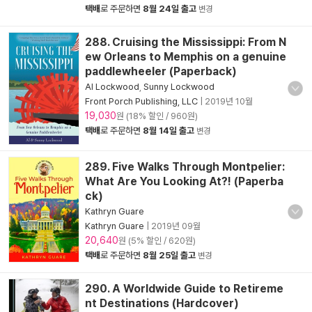
택배
로 주문하면
8월 24일 출고
변경
288. Cruising the Mississippi: From N
ew Orleans to Memphis on a genuine
paddlewheeler (Paperback)
Al Lockwood
,
Sunny Lockwood
Front Porch Publishing, LLC
|
2019년 10월
19,030
원 (18% 할인 / 960원)
택배
로 주문하면
8월 14일 출고
변경
289. Five Walks Through Montpelier:
What Are You Looking At?! (Paperba
ck)
Kathryn Guare
Kathryn Guare
|
2019년 09월
20,640
원 (5% 할인 / 620원)
택배
로 주문하면
8월 25일 출고
변경
290. A Worldwide Guide to Retireme
nt Destinations (Hardcover)