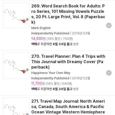
269. Word Search Book for Adults: P
ro Series, 101 Missing Vowels Puzzle
s, 20 Pt. Large Print, Vol. 8 (Paperbac
k)
Mark English
Independently Published
|
2019년 03월
14,930
원 (18% 할인 / 750원)
택배
로 주문하면
8월 24일 출고
변경
270. Travel Planner: Plan 4 Trips with
This Journal with Dreamy Cover (Pa
perback)
Happiness Your Own Way
Independently Published
|
2019년 02월
11,700
원 (18% 할인 / 590원)
택배
로 주문하면
8월 24일 출고
변경
271. Travel Map Journal: North Ameri
ca, Canada, South America & Pacific
Ocean Vintage Western Hemisphere