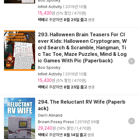
Boo Spooky
Infinit Activity
|
2019년 10월
15,430
원 (5% 할인 / 470원)
택배
로 주문하면
8월 25일 출고
변경
293. Halloween Brain Teasers For Cl
ever Kids: Halloween Cryptogram, W
ord Search & Scramble, Hangman, Ti
c Tac Toe, Maze Puzzles, Mind & Log
ic Games With Pic (Paperback)
Boo Spooky
Infinit Activity
|
2019년 10월
15,430
원 (5% 할인 / 470원)
택배
로 주문하면
8월 25일 출고
변경
294. The Reluctant RV Wife (Paperb
ack)
Gerri Almand
Brown Posey Press
|
2019년 09월
29,240
원 (18% 할인 / 1,470원)
택배
로 주문하면
8월 14일 출고
변경