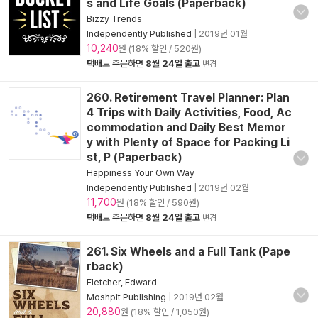
s and Life Goals (Paperback)
Bizzy Trends
Independently Published
|
2019년 01월
10,240
원 (18% 할인 / 520원)
택배
로 주문하면
8월 24일 출고
변경
260. Retirement Travel Planner: Plan
4 Trips with Daily Activities, Food, Ac
commodation and Daily Best Memor
y with Plenty of Space for Packing Li
st, P (Paperback)
Happiness Your Own Way
Independently Published
|
2019년 02월
11,700
원 (18% 할인 / 590원)
택배
로 주문하면
8월 24일 출고
변경
261. Six Wheels and a Full Tank (Pape
rback)
Fletcher, Edward
Moshpit Publishing
|
2019년 02월
20,880
원 (18% 할인 / 1,050원)