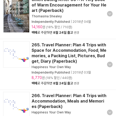
of Warm Encouragement for Your He
art (Paperback)
Thomasina Shealey
Independently Published
|
2018년 04월
14,160
원 (18% 할인 / 710원)
택배
로 주문하면
8월 24일 출고
변경
265. Travel Planner: Plan 4 Trips with
Space for Accommodation, Food, Me
mories, a Packing List, Pictures, Bud
get, Diary (Paperback)
Happiness Your Own Way
Independently Published
|
2019년 03월
8,770
원 (18% 할인 / 440원)
택배
로 주문하면
8월 24일 출고
변경
266. Travel Planner: Plan 4 Trips with
Accommodation, Meals and Memori
es (Paperback)
Happiness Your Own Way