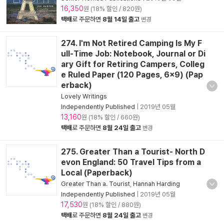
16,350
원 (18% 할인 / 820원)
택배
로 주문하면
8월 14일 출고
변경
274. I'm Not Retired Camping Is My F
ull-Time Job: Notebook, Journal or Di
ary Gift for Retiring Campers, Colleg
e Ruled Paper (120 Pages, 6x9) (Pap
erback)
Lovely Writings
Independently Published
|
2019년 05월
13,160
원 (18% 할인 / 660원)
택배
로 주문하면
8월 24일 출고
변경
275. Greater Than a Tourist- North D
evon England: 50 Travel Tips from a
Local (Paperback)
Greater Than a. Tourist
,
Hannah Harding
Independently Published
|
2019년 05월
17,530
원 (18% 할인 / 880원)
택배
로 주문하면
8월 24일 출고
변경