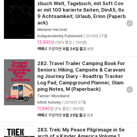
zbuch Welt, Tagebuch, mit Soft Cov
er mit 100 karierte Seiten, DinA5, 6x
9 Achtsamkeit, Urlaub, Erinn (Paperb
ack)
Melanie Herzner
Independently Published
|
2019년 07월
13,890
원 (18% 할인 / 700원)
택배
로 주문하면
8월 24일 출고
변경
282. Travel Trailer Camping Book For
Seniors: Hiking, Campsite & Caravani
ng Journey Diary - Roadtrip Tracker
Log Pad, Campground Planner, Glam
ping Notes, M (Paperback)
Tanner Woodland
Infinit Activity
|
2019년 07월
11,990
원 (5% 할인 / 360원)
택배
로 주문하면
8월 25일 출고
변경
283. Trek: My Peace Pilgrimage in Se
arch of a Kinder America Volume 1