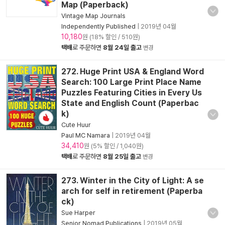
Map (Paperback)
Vintage Map Journals
Independently Published
|
2019년 04월
10,180
원 (18% 할인 / 510원)
택배
로 주문하면
8월 24일 출고
변경
272. Huge Print USA & England Word
Search: 100 Large Print Place Name
Puzzles Featuring Cities in Every Us
State and English Count (Paperbac
k)
Cute Huur
Paul MC Namara
|
2019년 04월
34,410
원 (5% 할인 / 1,040원)
택배
로 주문하면
8월 25일 출고
변경
273. Winter in the City of Light: A se
arch for self in retirement (Paperba
ck)
Sue Harper
Senior Nomad Publications
|
2019년 05월