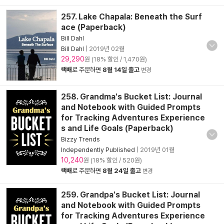
257. Lake Chapala: Beneath the Surf
ace (Paperback)
Bill Dahl
Bill Dahl
|
2019년 02월
29,290
원 (18% 할인 / 1,470원)
택배
로 주문하면
8월 14일 출고
변경
258. Grandma's Bucket List: Journal
and Notebook with Guided Prompts
for Tracking Adventures Experience
s and Life Goals (Paperback)
Bizzy Trends
Independently Published
|
2019년 01월
10,240
원 (18% 할인 / 520원)
택배
로 주문하면
8월 24일 출고
변경
259. Grandpa's Bucket List: Journal
and Notebook with Guided Prompts
for Tracking Adventures Experience