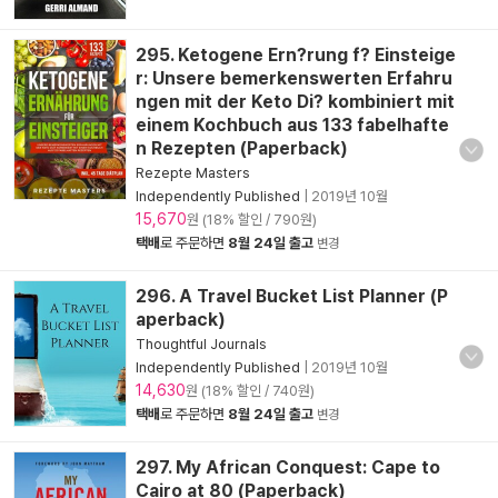
295. Ketogene Ern?rung f? Einsteige
r: Unsere bemerkenswerten Erfahru
ngen mit der Keto Di? kombiniert mit
einem Kochbuch aus 133 fabelhafte
n Rezepten (Paperback)
Rezepte Masters
Independently Published
|
2019년 10월
15,670
원 (18% 할인 / 790원)
택배
로 주문하면
8월 24일 출고
변경
296. A Travel Bucket List Planner (P
aperback)
Thoughtful Journals
Independently Published
|
2019년 10월
14,630
원 (18% 할인 / 740원)
택배
로 주문하면
8월 24일 출고
변경
297. My African Conquest: Cape to
Cairo at 80 (Paperback)