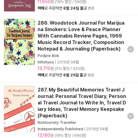
11,650
원 (18% 할인 / 590원)
택배
로 주문하면
8월 24일 출고
변경
286. Woodstock Journal For Marijua
na Smokers: Love & Peace Planner
With Cannabis Review Pages, 1969
Music Record Tracker, Composition
Notepad & Journaling (Paperback)
Podpie Bob
Infinityou
|
2019년 08월
13,710
원 (5% 할인 / 420원)
택배
로 주문하면
8월 25일 출고
변경
287. My Beautiful Memories Travel J
ournal: Personal Travel Diary, Person
al Travel Journal to Write In, Travel D
iary Ideas, Travel Memory Keepsake
(Paperback)
Nontouristy Traveller
Independently Published
|
2019년 08월
13,160
원 (18% 할인 / 660원)