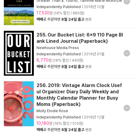
Greater Than a. Tourist
,
Tammie Marie McKinzie
Independently Published
|
2018년 12월
17,530
원 (18% 할인 / 880원)
택배
로 주문하면
8월 24일 출고
변경
255. Our Bucket List: 6x9 110 Page Bl
ank Lined Journal (Paperback)
Newhouse Media Press
Independently Published
|
2019년 01월
8,770
원 (18% 할인 / 440원)
택배
로 주문하면
8월 24일 출고
변경
256. 2019: Vintage Alarm Clock Usef
ul Organizer Diary Daily Weekly and
Monthly Calendar Planner for Busy
Moms (Paperback)
Molly Elodie Rose
Independently Published
|
2018년 12월
10,180
원 (18% 할인 / 510원)
택배
로 주문하면
8월 24일 출고
변경