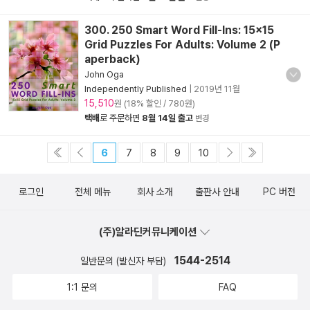
300. 250 Smart Word Fill-Ins: 15x15
Grid Puzzles For Adults: Volume 2 (P
aperback)
John Oga
Independently Published
|
2019년 11월
15,510
원 (18% 할인 / 780원)
택배
로 주문하면
8월 14일 출고
변경
6
7
8
9
10
로그인
전체 메뉴
회사 소개
출판사 안내
PC 버전
(주)알라딘커뮤니케이션
1544-2514
일반문의 (발신자 부담)
1:1 문의
FAQ