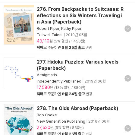
276. From Backpacks to Suitcases: R
eflections on Six Winters Traveling i
n Asia (Paperback)
Robert Piper
,
Kathy Piper
Tellwell Talent
|
2019년 05월
48,110
원 (5% 할인 / 1,450원)
택배
로 주문하면
8월 25일 출고
변경
277. Hidoku Puzzles: Various levels
(Paperback)
Aenigmatis
Independently Published
|
2019년 06월
17,580
원 (18% 할인 / 880원)
택배
로 주문하면
8월 24일 출고
변경
278. The Olds Abroad (Paperback)
Bob Cooke
New Generation Publishing
|
2016년 06월
27,530
원 (5% 할인 / 830원)
택배
로 주문하면
8월 25일 출고
변경