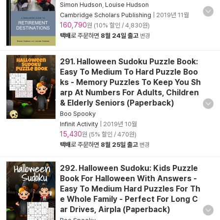
Simon Hudson
,
Louise Hudson
Cambridge Scholars Publishing
|
2019년 11월
160,790
원 (10% 할인 / 4,830원)
택배
로 주문하면
8월 24일 출고
변경
291. Halloween Sudoku Puzzle Book:
Easy To Medium To Hard Puzzle Boo
ks - Memory Puzzles To Keep You Sh
arp At Numbers For Adults, Children
& Elderly Seniors (Paperback)
Boo Spooky
Infinit Activity
|
2019년 10월
15,430
원 (5% 할인 / 470원)
택배
로 주문하면
8월 25일 출고
변경
292. Halloween Sudoku: Kids Puzzle
Book For Halloween With Answers -
Easy To Medium Hard Puzzles For Th
e Whole Family - Perfect For Long C
ar Drives, Airpla (Paperback)