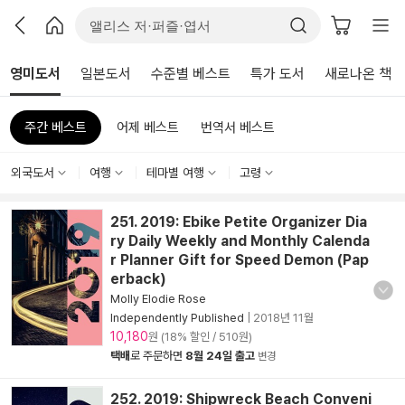
영미도서
일본도서
수준별 베스트
특가 도서
새로나온 책
주간 베스트
어제 베스트
번역서 베스트
외국도서
여행
테마별 여행
고령
251. 2019: Ebike Petite Organizer Dia
ry Daily Weekly and Monthly Calenda
r Planner Gift for Speed Demon (Pap
erback)
Molly Elodie Rose
Independently Published
|
2018년 11월
10,180
원 (18% 할인 / 510원)
택배
로 주문하면
8월 24일 출고
변경
252. 2019: Shipwreck Beach Conveni