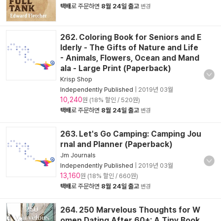
택배
로 주문하면
8월 24일 출고
변경
262. Coloring Book for Seniors and E
lderly - The Gifts of Nature and Life
- Animals, Flowers, Ocean and Mand
ala - Large Print (Paperback)
Krisp Shop
Independently Published
|
2019년 03월
10,240
원 (18% 할인 / 520원)
택배
로 주문하면
8월 24일 출고
변경
263. Let's Go Camping: Camping Jou
rnal and Planner (Paperback)
Jm Journals
Independently Published
|
2019년 03월
13,160
원 (18% 할인 / 660원)
택배
로 주문하면
8월 24일 출고
변경
264. 250 Marvelous Thoughts for W
omen Dating After 60+: A Tiny Book