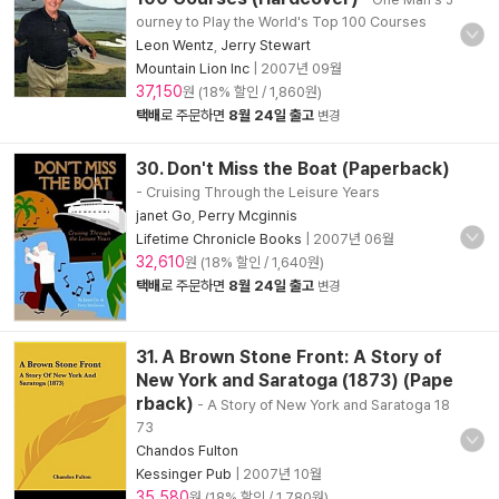
ourney to Play the World's Top 100 Courses
Leon Wentz
,
Jerry Stewart
Mountain Lion Inc
|
2007년 09월
37,150
원 (18% 할인 / 1,860원)
택배
로 주문하면
8월 24일 출고
변경
30. Don't Miss the Boat (Paperback)
- Cruising Through the Leisure Years
janet Go
,
Perry Mcginnis
Lifetime Chronicle Books
|
2007년 06월
32,610
원 (18% 할인 / 1,640원)
택배
로 주문하면
8월 24일 출고
변경
31. A Brown Stone Front: A Story of
New York and Saratoga (1873) (Pape
rback)
- A Story of New York and Saratoga 18
73
Chandos Fulton
Kessinger Pub
|
2007년 10월
35,580
원 (18% 할인 / 1,780원)