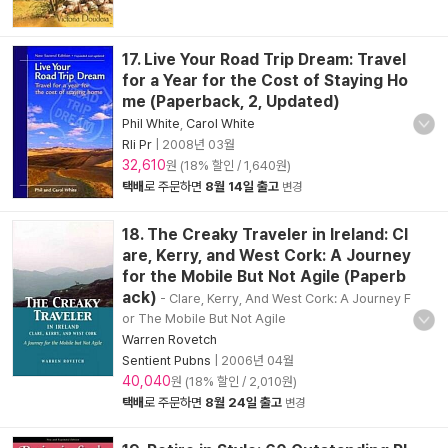
17. Live Your Road Trip Dream: Travel
for a Year for the Cost of Staying Ho
me (Paperback, 2, Updated)
Phil White
,
Carol White
Rli Pr
|
2008년 03월
32,610
원 (18% 할인 / 1,640원)
택배
로 주문하면
8월 14일 출고
변경
18. The Creaky Traveler in Ireland: Cl
are, Kerry, and West Cork: A Journey
for the Mobile But Not Agile (Paperb
ack)
- Clare, Kerry, And West Cork: A Journey F
or The Mobile But Not Agile
Warren Rovetch
Sentient Pubns
|
2006년 04월
40,040
원 (18% 할인 / 2,010원)
택배
로 주문하면
8월 24일 출고
변경