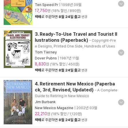
Ten Speed Pr
|
1998년 09월
17,750
원 (18% 할인 / 890원)
택배
로 주문하면
8월 24일 출고
변경
3. Ready-To-Use Travel and Tourist Il
lustrations (Paperback)
- Copyright-Fre
e Designs, Printed One Side, Hundreds of Uses
Tom Tierney
Dover Pubns
|
1987년 11월
8,830
원 (18% 할인 / 450원)
택배
로 주문하면
8월 24일 출고
변경
4. Retirement New Mexico (Paperba
ck, 3rd, Revised, Updated)
- A Complete
Guide to Retiring in New Mexico
Jim Burbank
New Mexico Magazine
|
2002년 03월
22,210
원 (18% 할인 / 1,120원)
택배
로 주문하면
8월 24일 출고
변경