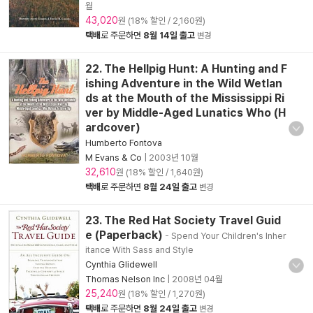
월
43,020
원 (18% 할인 / 2,160원)
택배
로 주문하면
8월 14일 출고
변경
22. The Hellpig Hunt: A Hunting and F
ishing Adventure in the Wild Wetlan
ds at the Mouth of the Mississippi Ri
ver by Middle-Aged Lunatics Who (H
ardcover)
Humberto Fontova
M Evans & Co
|
2003년 10월
32,610
원 (18% 할인 / 1,640원)
택배
로 주문하면
8월 24일 출고
변경
23. The Red Hat Society Travel Guid
e (Paperback)
- Spend Your Children's Inher
itance With Sass and Style
Cynthia Glidewell
Thomas Nelson Inc
|
2008년 04월
25,240
원 (18% 할인 / 1,270원)
택배
로 주문하면
8월 24일 출고
변경