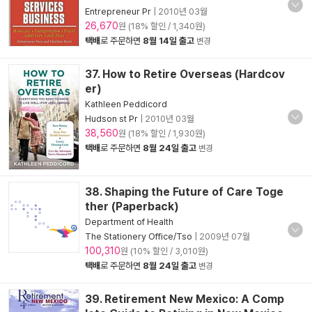
Entrepreneur Pr
|
2010년 03월
26,670
원 (18% 할인 / 1,340원)
택배
로 주문하면
8월 14일 출고
변경
37. How to Retire Overseas (Hardcov
er)
Kathleen Peddicord
Hudson st Pr
|
2010년 03월
38,560
원 (18% 할인 / 1,930원)
택배
로 주문하면
8월 24일 출고
변경
38. Shaping the Future of Care Toge
ther (Paperback)
Department of Health
The Stationery Office/Tso
|
2009년 07월
100,310
원 (10% 할인 / 3,010원)
택배
로 주문하면
8월 24일 출고
변경
39. Retirement New Mexico: A Comp