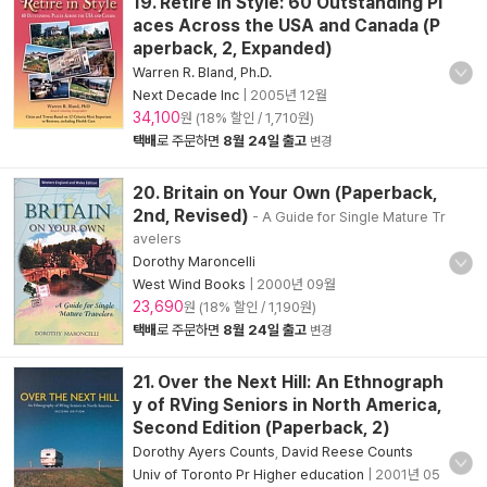
19. Retire in Style: 60 Outstanding Pl
aces Across the USA and Canada (P
aperback, 2, Expanded)
Warren R. Bland, Ph.D.
Next Decade Inc
|
2005년 12월
34,100
원 (18% 할인 / 1,710원)
택배
로 주문하면
8월 24일 출고
변경
20. Britain on Your Own (Paperback,
2nd, Revised)
- A Guide for Single Mature Tr
avelers
Dorothy Maroncelli
West Wind Books
|
2000년 09월
23,690
원 (18% 할인 / 1,190원)
택배
로 주문하면
8월 24일 출고
변경
21. Over the Next Hill: An Ethnograph
y of RVing Seniors in North America,
Second Edition (Paperback, 2)
Dorothy Ayers Counts
,
David Reese Counts
Univ of Toronto Pr Higher education
|
2001년 05