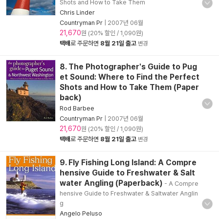
Shots and How to Take Them
Chris Linder
Countryman Pr
|
2007년 06월
21,670
원 (20% 할인 / 1,090원)
택배
로 주문하면
8월 21일 출고
변경
8. The Photographer's Guide to Pug
et Sound: Where to Find the Perfect
Shots and How to Take Them (Paper
back)
Rod Barbee
Countryman Pr
|
2007년 06월
21,670
원 (20% 할인 / 1,090원)
택배
로 주문하면
8월 21일 출고
변경
9. Fly Fishing Long Island: A Compre
hensive Guide to Freshwater & Salt
water Angling (Paperback)
- A Compre
hensive Guide to Freshwater & Saltwater Anglin
g
Angelo Peluso