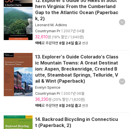
12. Explorer's Guide 50 Hikes in Sout
hern Virginia: From the Cumberland
Gap to the Atlantic Ocean (Paperbac
k, 2)
Leonard M. Adkins
Countryman Pr
|
2007년 04월
32,610
원 (18% 할인 / 1,640원)
택배
로 주문하면
8월 24일 출고
변경
13. Explorer's Guide Colorado's Class
ic Mountain Towns: A Great Destinat
ion: Aspen, Breckenridge, Crested B
utte, Steamboat Springs, Telluride, V
ail & Wint (Paperback)
Evelyn Spence
Countryman Pr
|
2007년 06월
36,230
원 (20% 할인 / 1,820원)
택배
로 주문하면
8월 26일 출고
변경
14. Backroad Bicycling in Connecticu
t (Paperback, 2)