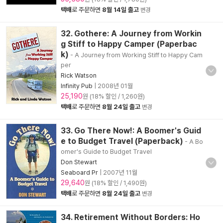
택배
로 주문하면
8월 14일 출고
변경
32. Gothere: A Journey from Workin
g Stiff to Happy Camper (Paperbac
k)
- A Journey from Working Stiff to Happy Cam
per
Rick Watson
Infinity Pub
|
2008년 01월
25,190
원 (18% 할인 / 1,260원)
택배
로 주문하면
8월 24일 출고
변경
33. Go There Now!: A Boomer's Guid
e to Budget Travel (Paperback)
- A Bo
omer's Guide to Budget Travel
Don Stewart
Seaboard Pr
|
2007년 11월
29,640
원 (18% 할인 / 1,490원)
택배
로 주문하면
8월 24일 출고
변경
34. Retirement Without Borders: Ho