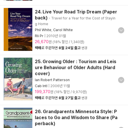
24. Live Your Road Trip Dream (Paper
back)
- Travel for a Year for the Cost of Stayin
g Home
Phil White
,
Carol White
Rli Pr
|
2010년 01월
26,670
원 (18% 할인 / 1,340원)
택배
로 주문하면
8월 24일 출고
변경
25. Growing Older : Tourism and Leis
ure Behaviour of Older Adults (Hard
cover)
Ian Robert Patterson
Cab Intl
|
2006년 11월
199,370
원 (18% 할인 / 9,970원)
택배
로 주문하면
8월 27일 출고
변경
26. Grandparents Minnesota Style: P
laces to Go and Wisdom to Share (Pa
perback)