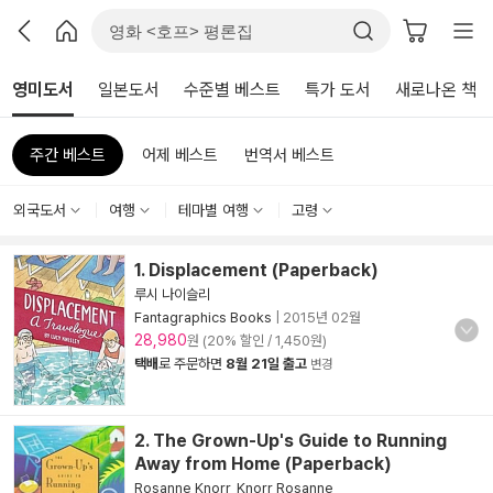
영미도서
일본도서
수준별 베스트
특가 도서
새로나온 책
주간 베스트
어제 베스트
번역서 베스트
외국도서
여행
테마별 여행
고령
1. Displacement (Paperback)
루시 나이슬리
Fantagraphics Books
|
2015년 02월
28,980
원 (20% 할인 / 1,450원)
택배
로 주문하면
8월 21일 출고
변경
2. The Grown-Up's Guide to Running
Away from Home (Paperback)
Rosanne Knorr
,
Knorr Rosanne