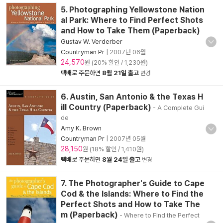
5. Photographing Yellowstone Nation
al Park: Where to Find Perfect Shots
and How to Take Them (Paperback)
Gustav W. Verderber
Countryman Pr
|
2007년 06월
24,570
원 (20% 할인 / 1,230원)
택배
로 주문하면
8월 21일 출고
변경
6. Austin, San Antonio & the Texas H
ill Country (Paperback)
- A Complete Gui
de
Amy K. Brown
Countryman Pr
|
2007년 05월
28,150
원 (18% 할인 / 1,410원)
택배
로 주문하면
8월 24일 출고
변경
7. The Photographer's Guide to Cape
Cod & the Islands: Where to Find the
Perfect Shots and How to Take The
m (Paperback)
- Where to Find the Perfect