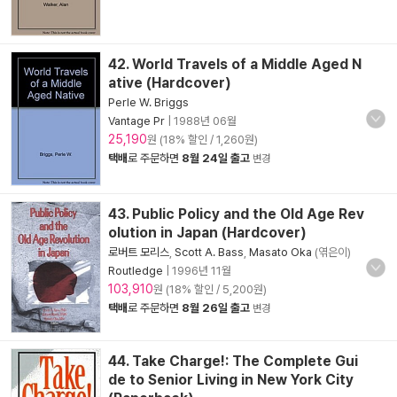
42. World Travels of a Middle Aged N
ative (Hardcover)
Perle W. Briggs
Vantage Pr
|
1988년 06월
25,190
원 (18% 할인 / 1,260원)
택배
로 주문하면
8월 24일 출고
변경
43. Public Policy and the Old Age Rev
olution in Japan (Hardcover)
로버트 모리스
,
Scott A. Bass
,
Masato Oka
(엮은이)
Routledge
|
1996년 11월
103,910
원 (18% 할인 / 5,200원)
택배
로 주문하면
8월 26일 출고
변경
44. Take Charge!: The Complete Gui
de to Senior Living in New York City