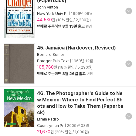
(Paperback)
John Vinton
New York Univ Pr
|
1999년 06월
44,580
원 (18% 할인 / 2,230원)
택배
로 주문하면
8월 19일 출고
변경
45. Jamaica (Hardcover, Revised)
Bernard Senior
Praeger Pub Text
|
1969년 12월
105,780
원 (18% 할인 / 5,290원)
택배
로 주문하면
8월 26일 출고
변경
46. The Photographer's Guide to Ne
w Mexico: Where to Find Perfect Sh
ots and How to Take Them (Paperba
ck)
Efrain Padro
Countryman Pr
|
2009년 03월
21,670
원 (20% 할인 / 1,090원)