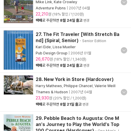
Mike Link
,
Kate Crowley
Adventure Pubns
|
2007년 04월
22,210
원 (18% 할인 / 1,120원)
택배
로 주문하면
8월 24일 출고
변경
27. The Fit Traveler [With Stretch Ba
nd] (Spiral, Senior)
- Senior Edition
Kari Eide
,
Lissa Mueller
Pub Design Group
|
2006년 01월
26,670
원 (18% 할인 / 1,340원)
택배
로 주문하면
8월 24일 출고
변경
28. New York in Store (Hardcover)
Harry Mathews
,
Philippe Chancel
,
Valerie Weill
Thames & Hudson
|
2007년 04월
23,930
원 (20% 할인 / 1,200원)
택배
로 주문하면
8월 21일 출고
변경
29. Pebble Beach to Augusta: One M
an's Journey to Play the World's Top
100 Courses (Hardcover)
- One Man's J