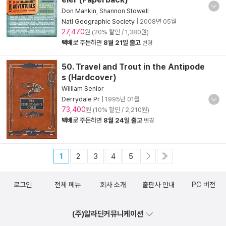
Don Mankin
,
Shannon Stowell
Natl Geographic Society
|
2008년 05월
27,470
원 (20% 할인 / 1,380원)
택배
로 주문하면
8월 21일 출고
변경
50. Travel and Trout in the Antipode
s (Hardcover)
William Senior
Derrydale Pr
|
1995년 01월
73,400
원 (10% 할인 / 2,210원)
택배
로 주문하면
8월 24일 출고
변경
1
2
3
4
5
로그인
전체 메뉴
회사 소개
출판사 안내
PC 버전
(주)알라딘커뮤니케이션