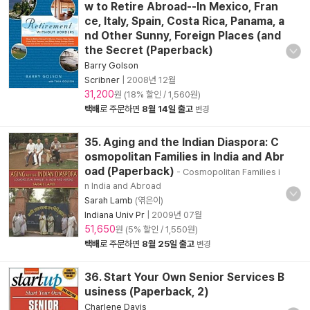
w to Retire Abroad--In Mexico, Fran
ce, Italy, Spain, Costa Rica, Panama, a
nd Other Sunny, Foreign Places (and
the Secret (Paperback)
Barry Golson
Scribner
|
2008년 12월
31,200
원 (18% 할인 / 1,560원)
택배
로 주문하면
8월 14일 출고
변경
35. Aging and the Indian Diaspora: C
osmopolitan Families in India and Abr
oad (Paperback)
- Cosmopolitan Families i
n India and Abroad
Sarah Lamb
(엮은이)
Indiana Univ Pr
|
2009년 07월
51,650
원 (5% 할인 / 1,550원)
택배
로 주문하면
8월 25일 출고
변경
36. Start Your Own Senior Services B
usiness (Paperback, 2)
Charlene Davis