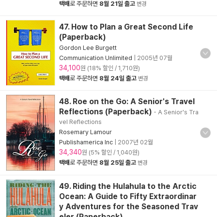
택배
로 주문하면
8월 21일 출고
변경
47. How to Plan a Great Second Life
(Paperback)
Gordon Lee Burgett
Communication Unlimited
|
2005년 07월
34,100
원 (18% 할인 / 1,710원)
택배
로 주문하면
8월 24일 출고
변경
48. Roe on the Go: A Senior's Travel
Reflections (Paperback)
- A Senior's Tra
vel Reflections
Rosemary Lamour
Publishamerica Inc
|
2007년 02월
34,340
원 (5% 할인 / 1,040원)
택배
로 주문하면
8월 25일 출고
변경
49. Riding the Hulahula to the Arctic
Ocean: A Guide to Fifty Extraordinar
y Adventures for the Seasoned Trav
eler (Paperback)