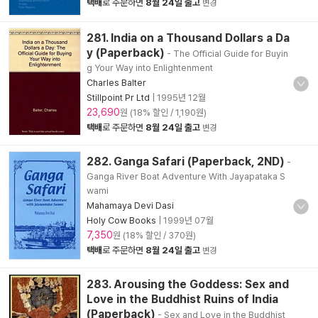
택배
로 주문하면
8월 24일 출고
변경
281. India on a Thousand Dollars a Da
y (Paperback)
- The Official Guide for Buyin
g Your Way into Enlightenment
Charles Balter
Stillpoint Pr Ltd
|
1995년 12월
23,690
원 (18% 할인 / 1,190원)
택배
로 주문하면
8월 24일 출고
변경
282. Ganga Safari (Paperback, 2ND)
-
Ganga River Boat Adventure With Jayapataka S
wami
Mahamaya Devi Dasi
Holy Cow Books
|
1999년 07월
7,350
원 (18% 할인 / 370원)
택배
로 주문하면
8월 24일 출고
변경
283. Arousing the Goddess: Sex and
Love in the Buddhist Ruins of India
(Paperback)
- Sex and Love in the Buddhist