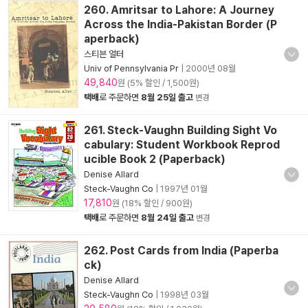
260. Amritsar to Lahore: A Journey
Across the India-Pakistan Border (P
aperback)
스티븐 얼터
Univ of Pennsylvania Pr
|
2000년 08월
49,840
원 (5% 할인 / 1,500원)
택배
로 주문하면
8월 25일 출고
변경
261. Steck-Vaughn Building Sight Vo
cabulary: Student Workbook Reprod
ucible Book 2 (Paperback)
Denise Allard
Steck-Vaughn Co
|
1997년 01월
17,810
원 (18% 할인 / 900원)
택배
로 주문하면
8월 24일 출고
변경
262. Post Cards from India (Paperba
ck)
Denise Allard
Steck-Vaughn Co
|
1998년 03월