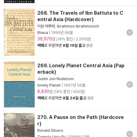
268. The Travels of Ibn Battuta to C
entral Asia (Hardcover)
이븐 바투타
,
Ibrahimov Ibrahimovich
Ithaca
|
1999년 06월
39,970
원 (18% 할인 / 2,000원)
택배
로 주문하면
8월 19일 출고
변경
269. Lonely Planet Central Asia (Pap
erback)
Justin Jon Rudelson
lonely Planet
|
1997년 06월
8,830
원 (18% 할인 / 450원)
택배
로 주문하면
8월 24일 출고
변경
270. A Pause on the Path (Hardcove
r)
Ronald Silvers
Temple Univ Pr
|
1988년 12월