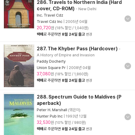
286. Travels to Northern India (Hard
cover, CD-ROM)
- New Delhi
Inc. Travel Cdz
Travel Cdz Inc
|
2005년 04월
20,720
원 (18% 할인 / 1,040원)
택배
로 주문하면
8월 24일 출고
변경
287. The Khyber Pass (Hardcover)
-
A History of Empire and Invasion
Paddy Docherty
Union Square Pr
|
2008년 04월
37,080
원 (18% 할인 / 1,860원)
택배
로 주문하면
8월 24일 출고
변경
288. Spectrum Guide to Maldives (P
aperback)
Peter H. Marshall
(엮은이)
Hunter Pub Inc
|
1993년 12월
32,530
원 (10% 할인 / 980원)
택배
로 주문하면
8월 24일 출고
변경