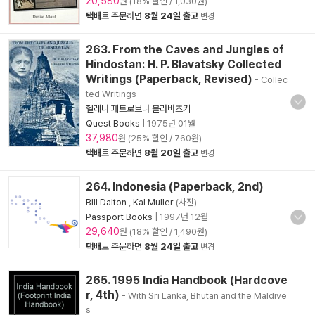
20,580
원 (18% 할인 / 1,030원)
택배
로 주문하면
8월 24일 출고
변경
263. From the Caves and Jungles of
Hindostan: H. P. Blavatsky Collected
Writings (Paperback, Revised)
- Collec
ted Writings
헬레나 페트로브나 블라바츠키
Quest Books
|
1975년 01월
37,980
원 (25% 할인 / 760원)
택배
로 주문하면
8월 20일 출고
변경
264. Indonesia (Paperback, 2nd)
Bill Dalton
,
Kal Muller
(사진)
Passport Books
|
1997년 12월
29,640
원 (18% 할인 / 1,490원)
택배
로 주문하면
8월 24일 출고
변경
265. 1995 India Handbook (Hardcove
r, 4th)
- With Sri Lanka, Bhutan and the Maldive
s