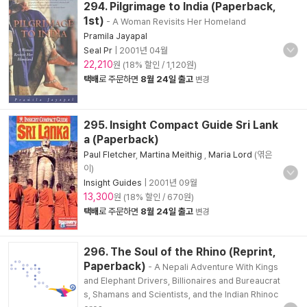
294. Pilgrimage to India (Paperback,
1st)
- A Woman Revisits Her Homeland
Pramila Jayapal
Seal Pr
|
2001년 04월
22,210
원 (18% 할인 / 1,120원)
택배
로 주문하면
8월 24일 출고
변경
295. Insight Compact Guide Sri Lank
a (Paperback)
Paul Fletcher
,
Martina Meithig
,
Maria Lord
(엮은
이)
Insight Guides
|
2001년 09월
13,300
원 (18% 할인 / 670원)
택배
로 주문하면
8월 24일 출고
변경
296. The Soul of the Rhino (Reprint,
Paperback)
- A Nepali Adventure With Kings
and Elephant Drivers, Billionaires and Bureaucrat
s, Shamans and Scientists, and the Indian Rhinoc