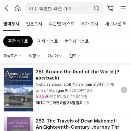
영미도서
일본도서
수준별 베스트
특가 도서
새로나온 책
주간 베스트
어제 베스트
번역서 베스트
외국도서
여행
아시아
인도
251. Around the Roof of the World (P
aperback)
Nicholas Shoumatoff
,
Nina Shoumatoff
(엮은이)
Univ of Michigan Pr
|
2000년 12월
56,390
원 (18% 할인 / 2,820원)
택배
로 주문하면
8월 26일 출고
변경
252. The Travels of Dean Mahomet:
An Eighteenth-Century Journey Thr