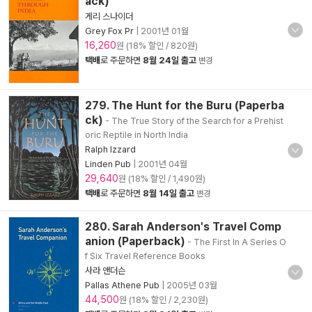
ack)
게리 스나이더
Grey Fox Pr
|
2001년 01월
16,260
원 (18% 할인 / 820원)
택배
로 주문하면
8월 24일 출고
변경
279. The Hunt for the Buru (Paperba
ck)
- The True Story of the Search for a Prehist
oric Reptile in North India
Ralph Izzard
Linden Pub
|
2001년 04월
29,640
원 (18% 할인 / 1,490원)
택배
로 주문하면
8월 14일 출고
변경
280. Sarah Anderson's Travel Comp
anion (Paperback)
- The First In A Series O
f Six Travel Reference Books
사라 앤더슨
Pallas Athene Pub
|
2005년 03월
44,500
원 (18% 할인 / 2,230원)