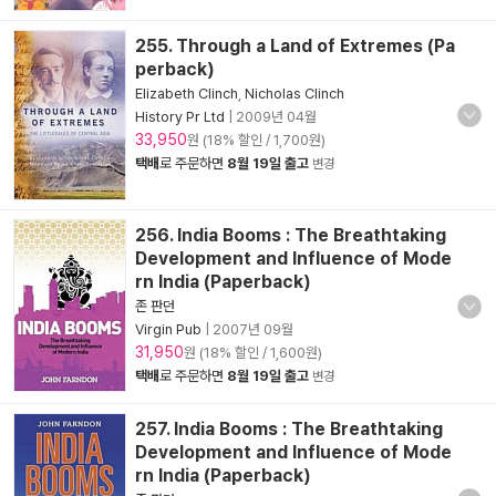
255. Through a Land of Extremes (Pa
perback)
Elizabeth Clinch
,
Nicholas Clinch
History Pr Ltd
|
2009년 04월
33,950
원 (18% 할인 / 1,700원)
택배
로 주문하면
8월 19일 출고
변경
256. India Booms : The Breathtaking
Development and Influence of Mode
rn India (Paperback)
존 판던
Virgin Pub
|
2007년 09월
31,950
원 (18% 할인 / 1,600원)
택배
로 주문하면
8월 19일 출고
변경
257. India Booms : The Breathtaking
Development and Influence of Mode
rn India (Paperback)