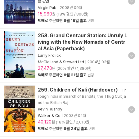
존 판던
Virgin Pub
|
2008년 09월
15,960
원 (18% 할인 / 800원)
택배
로 주문하면
8월 19일 출고
변경
258. Grand Centaur Station: Unruly L
iving with the New Nomads of Centr
al Asia (Paperback)
Larry Frolick
McClelland & Stewart Ltd
|
2004년 03월
27,470
원 (20% 할인 / 1,380원)
택배
로 주문하면
8월 21일 출고
변경
259. Children of Kali (Hardcover)
- Th
rough India in Search of Bandits, the Thug Cult, a
nd the British Raj
Kevin Rushby
Walker & Co
|
2003년 04월
40,120
원 (18% 할인 / 2,010원)
택배
로 주문하면
8월 24일 출고
변경