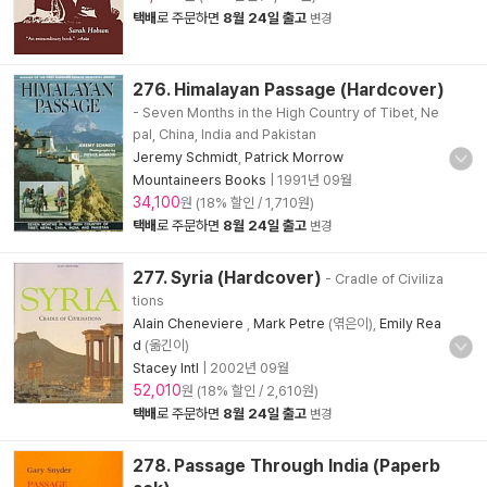
택배
로 주문하면
8월 24일 출고
변경
276. Himalayan Passage (Hardcover)
- Seven Months in the High Country of Tibet, Ne
pal, China, India and Pakistan
Jeremy Schmidt
,
Patrick Morrow
Mountaineers Books
|
1991년 09월
34,100
원 (18% 할인 / 1,710원)
택배
로 주문하면
8월 24일 출고
변경
277. Syria (Hardcover)
- Cradle of Civiliza
tions
Alain Cheneviere
,
Mark Petre
(엮은이),
Emily Rea
d
(옮긴이)
Stacey Intl
|
2002년 09월
52,010
원 (18% 할인 / 2,610원)
택배
로 주문하면
8월 24일 출고
변경
278. Passage Through India (Paperb