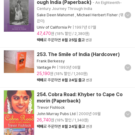
ough India (Paperback)
- An Eighteenth-
Century Journey Through India
Sake Deen Mahomet
,
Michael Herbert Fisher
(엮
은이)
Univ of California Pr
|
1997년 07월
47,470
원 (18% 할인 / 2,380원)
택배
로 주문하면
8월 25일 출고
변경
253. The Smile of India (Hardcover)
Frank Berkessy
Vantage Pr
|
1993년 06월
25,190
원 (18% 할인 / 1,260원)
택배
로 주문하면
8월 24일 출고
변경
254. Cobra Road: Khyber to Cape Co
morin (Paperback)
Trevor Fishlock
John Murray Pubs Ltd
|
2000년 09월
26,740
원 (18% 할인 / 1,340원)
택배
로 주문하면
8월 24일 출고
변경