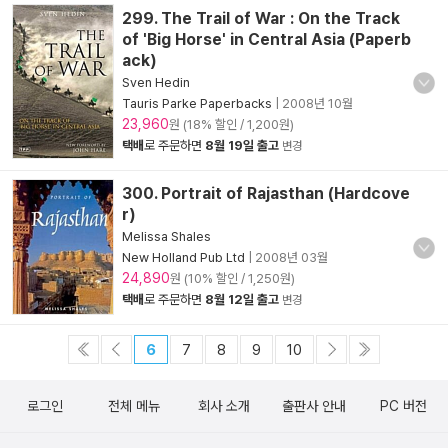
299. The Trail of War : On the Track
of 'Big Horse' in Central Asia (Paperb
ack)
Sven Hedin
Tauris Parke Paperbacks
|
2008년 10월
23,960
원 (18% 할인 / 1,200원)
택배
로 주문하면
8월 19일 출고
변경
300. Portrait of Rajasthan (Hardcove
r)
Melissa Shales
New Holland Pub Ltd
|
2008년 03월
24,890
원 (10% 할인 / 1,250원)
택배
로 주문하면
8월 12일 출고
변경
6
7
8
9
10
로그인
전체 메뉴
회사 소개
출판사 안내
PC 버전