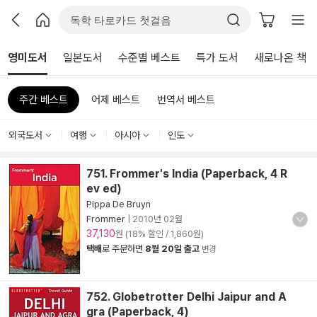
영미도서
일본도서
수준별 베스트
특가 도서
새로나온 책
주간 베스트
어제 베스트
번역서 베스트
외국도서
여행
아시아
인도
751. Frommer's India (Paperback, 4 R
ev ed)
Pippa De Bruyn
Frommer
|
2010년 02월
37,130
원 (18% 할인 / 1,860원)
택배
로 주문하면
8월 20일 출고
변경
752. Globetrotter Delhi Jaipur and A
gra (Paperback, 4)