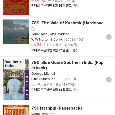
40,100
원 (18% 할인 / 2,010원)
택배
로 주문하면
8월 14일 출고
변경
789. The Vale of Kashmir (Hardcove
r)
John Isaac
,
Art Davidson
W W Norton & Co Inc
|
2008년 10월
94,240
원 (20% 할인 / 4,720원)
택배
로 주문하면
8월 21일 출고
변경
790. Blue Guide Southern India (Pap
erback)
George Michell
Blue Guides Ltd
|
1998년 03월
38,560
원 (18% 할인 / 1,930원)
택배
로 주문하면
8월 14일 출고
변경
791. Istanbul (Paperback)
Metin Demirsar