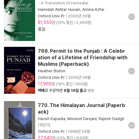
- A Translation Of Humsafar
Hamidah Akhtar Husain
,
Amina Azfar
Oxford Univ Pr
|
2006년 06월
81,550
원 (10% 할인 / 2,450원)
품절
769. Permit to the Punjab : A Celebr
ation of a Lifetime of Friendship with
Muslims (Paperback)
Heather Bolton
Oxford Univ Pr
|
2006년 08월
17,960
원 (18% 할인 / 900원)
택배
로 주문하면
8월 19일 출고
변경
770. The Himalayan Journal (Paperb
ack)
Harish Kapadia
,
Monesh Devjani
,
Rajesh Gadgil
(엮은이)
Oxford Univ Pr
|
1998년 04월
27,640
원 (10% 할인 / 830원)