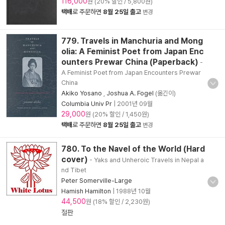
116,000
원 (20% 할인 / 5,800원)
택배
로 주문하면
8월 25일 출고
변경
779. Travels in Manchuria and Mong
olia: A Feminist Poet from Japan Enc
ounters Prewar China (Paperback)
-
A Feminist Poet from Japan Encounters Prewar
China
Akiko Yosano
,
Joshua A. Fogel
(옮긴이)
Columbia Univ Pr
|
2001년 09월
29,000
원 (20% 할인 / 1,450원)
택배
로 주문하면
8월 25일 출고
변경
780. To the Navel of the World (Hard
cover)
- Yaks and Unheroic Travels in Nepal a
nd Tibet
Peter Somerville-Large
Hamish Hamilton
|
1988년 10월
44,500
원 (18% 할인 / 2,230원)
절판