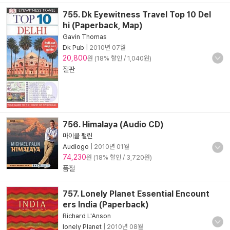
755. Dk Eyewitness Travel Top 10 Del
hi (Paperback, Map)
Gavin Thomas
Dk Pub
|
2010년 07월
20,800
원 (18% 할인 / 1,040원)
절판
756. Himalaya (Audio CD)
마이클 팰린
Audiogo
|
2010년 01월
74,230
원 (18% 할인 / 3,720원)
품절
757. Lonely Planet Essential Encount
ers India (Paperback)
Richard L'Anson
lonely Planet
|
2010년 08월