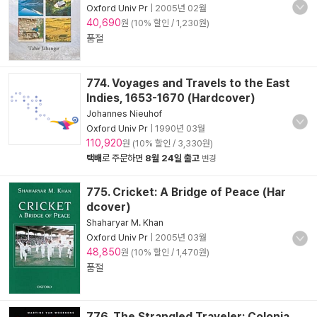
Oxford Univ Pr
|
2005년 02월
40,690
원 (10% 할인 / 1,230원)
품절
774. Voyages and Travels to the East
Indies, 1653-1670 (Hardcover)
Johannes Nieuhof
Oxford Univ Pr
|
1990년 03월
110,920
원 (10% 할인 / 3,330원)
택배
로 주문하면
8월 24일 출고
변경
775. Cricket: A Bridge of Peace (Har
dcover)
Shaharyar M. Khan
Oxford Univ Pr
|
2005년 03월
48,850
원 (10% 할인 / 1,470원)
품절
776. The Strangled Traveler: Colonia