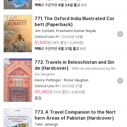
택배
로 주문하면
8월 24일 출고
변경
771. The Oxford India Illustrated Cor
bett (Paperback)
Jim Corbett
,
Prashanto Kumar Nayak
Oxford Univ Pr
|
2004년 06월
51,940
원 (18% 할인 / 2,600원)
택배
로 주문하면
8월 21일 출고
변경
772. Travels in Beloochistan and Sin
de (Hardcover)
- With an Introduction by Ro
sie Vaughan
Henry Pottinger
,
Rosie Vaughan
Oxford Univ Pr
|
2003년 01월
161,480
원 (10% 할인 / 4,850원)
품절
773. A Travel Companion to the Nort
hern Areas of Pakistan (Hardcover)
Tahir Jahangir