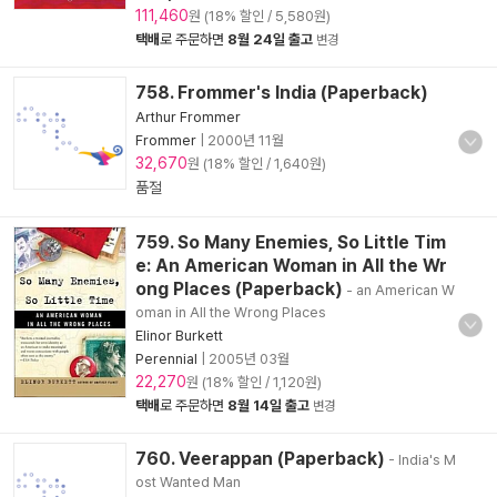
111,460
원 (18% 할인 / 5,580원)
택배
로 주문하면
8월 24일 출고
변경
758. Frommer's India (Paperback)
Arthur Frommer
Frommer
|
2000년 11월
32,670
원 (18% 할인 / 1,640원)
품절
759. So Many Enemies, So Little Tim
e: An American Woman in All the Wr
ong Places (Paperback)
- an American W
oman in All the Wrong Places
Elinor Burkett
Perennial
|
2005년 03월
22,270
원 (18% 할인 / 1,120원)
택배
로 주문하면
8월 14일 출고
변경
760. Veerappan (Paperback)
- India's M
ost Wanted Man