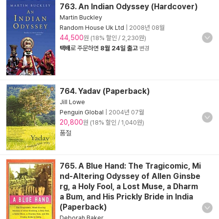
763. An Indian Odyssey (Hardcover)
Martin Buckley
Random House Uk Ltd
|
2008년 08월
44,500
원 (18% 할인 / 2,230원)
택배
로 주문하면
8월 24일 출고
변경
764. Yadav (Paperback)
Jill Lowe
Penguin Global
|
2004년 07월
20,800
원 (18% 할인 / 1,040원)
품절
765. A Blue Hand: The Tragicomic, Mi
nd-Altering Odyssey of Allen Ginsbe
rg, a Holy Fool, a Lost Muse, a Dharm
a Bum, and His Prickly Bride in India
(Paperback)
Deborah Baker