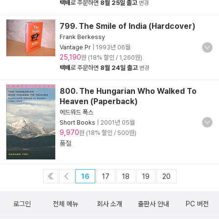
택배
로 주문하면
8월 25일 출고
변경
799. The Smile of India (Hardcover)
Frank Berkessy
Vantage Pr
|
1993년 06월
25,190
원 (18% 할인 / 1,260원)
택배
로 주문하면
8월 24일 출고
변경
800. The Hungarian Who Walked To
Heaven (Paperback)
에드워드 폭스
Short Books
|
2001년 05월
9,970
원 (18% 할인 / 500원)
품절
16
17
18
19
20
로그인
전체 메뉴
회사 소개
출판사 안내
PC 버전