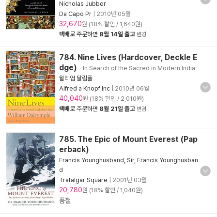
Nicholas Jubber
Da Capo Pr
|
2010년 05월
32,670
원 (18% 할인 / 1,640원)
택배
로 주문하면
8월 14일 출고
변경
784. Nine Lives (Hardcover, Deckle E
dge)
- In Search of the Sacred in Modern India
윌리엄 달림플
Alfred a Knopf Inc
|
2010년 06월
40,040
원 (18% 할인 / 2,010원)
택배
로 주문하면
8월 21일 출고
변경
785. The Epic of Mount Everest (Pap
erback)
Francis Younghusband, Sir
,
Francis Younghusban
d
Trafalgar Square
|
2001년 03월
20,780
원 (18% 할인 / 1,040원)
품절