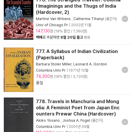
l Imaginings and the Thugs of India
(Hardcover, 2)
Martine Van Wrkens
,
Catherine Tihanyi
(옮긴이)
Univ of Chicago Pr
|
2002년 11월
147,130
원 (18% 할인 / 7,360원)
택배
로 주문하면
8월 20일 출고
변경
777. A Syllabus of Indian Civilization
(Paperback)
Barbara Stoler Miller
,
Leonard A. Gordon
Columbia Univ Pr
|
1971년 10월
74,300
원 (18% 할인 / 3,720원)
품절
778. Travels in Manchuria and Mong
olia: A Feminist Poet from Japan Enc
ounters Prewar China (Hardcover)
Akiko Yosano
,
Joshua A. Fogel
(옮긴이)
Columbia Univ Pr
|
2001년 09월