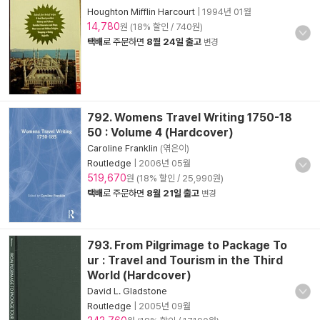
Houghton Mifflin Harcourt
|
1994년 01월
14,780
원 (18% 할인 / 740원)
택배
로 주문하면
8월 24일 출고
변경
792. Womens Travel Writing 1750-18
50 : Volume 4 (Hardcover)
Caroline Franklin
(엮은이)
Routledge
|
2006년 05월
519,670
원 (18% 할인 / 25,990원)
택배
로 주문하면
8월 21일 출고
변경
793. From Pilgrimage to Package To
ur : Travel and Tourism in the Third
World (Hardcover)
David L. Gladstone
Routledge
|
2005년 09월