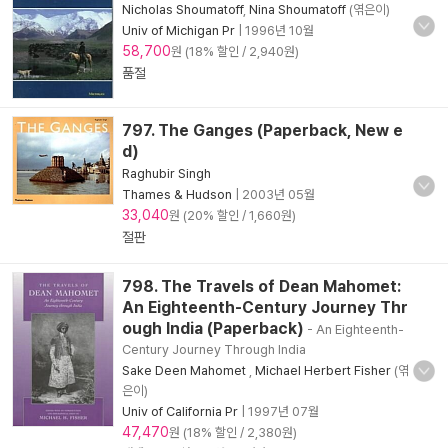
Nicholas Shoumatoff
,
Nina Shoumatoff
(엮은이)
Univ of Michigan Pr
|
1996년 10월
58,700
원 (18% 할인 / 2,940원)
품절
797. The Ganges (Paperback, New e
d)
Raghubir Singh
Thames & Hudson
|
2003년 05월
33,040
원 (20% 할인 / 1,660원)
절판
798. The Travels of Dean Mahomet:
An Eighteenth-Century Journey Thr
ough India (Paperback)
- An Eighteenth-
Century Journey Through India
Sake Deen Mahomet
,
Michael Herbert Fisher
(엮
은이)
Univ of California Pr
|
1997년 07월
47,470
원 (18% 할인 / 2,380원)