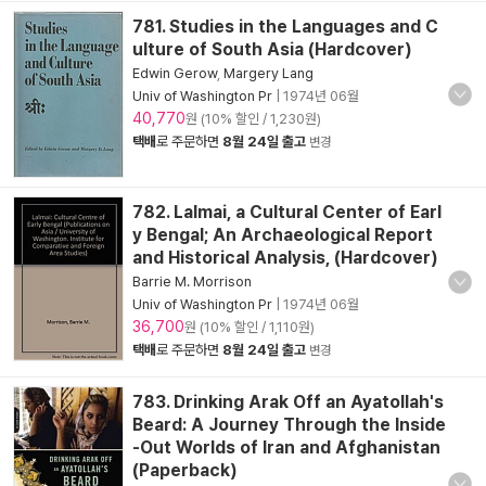
781. Studies in the Languages and C
ulture of South Asia (Hardcover)
Edwin Gerow
,
Margery Lang
Univ of Washington Pr
|
1974년 06월
40,770
원 (10% 할인 / 1,230원)
택배
로 주문하면
8월 24일 출고
변경
782. Lalmai, a Cultural Center of Earl
y Bengal; An Archaeological Report
and Historical Analysis, (Hardcover)
Barrie M. Morrison
Univ of Washington Pr
|
1974년 06월
36,700
원 (10% 할인 / 1,110원)
택배
로 주문하면
8월 24일 출고
변경
783. Drinking Arak Off an Ayatollah's
Beard: A Journey Through the Inside
-Out Worlds of Iran and Afghanistan
(Paperback)