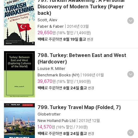
797. Turkish Awakening : A Personal
Discovery of Modern Turkey (Paper
back)
Scott, Alev
Faber & Faber
|
2014년 03월
29,650
원 (18% 할인 / 1,490원)
택배
로 주문하면
8월 19일 출고
변경
798. Turkey: Between East and West
(Hardcover)
Louise R. Miller
Benchmark Books (NY)
|
1998년 01월
39,670
원 (18% 할인 / 1,990원)
택배
로 주문하면
8월 24일 출고
변경
799. Turkey Travel Map (Folded, 7)
Globetrotter
New Holland Pub Ltd
|
2013년 12월
14,570
원 (18% 할인 / 730원)
택배
로 주문하면
8월 24일 출고
변경