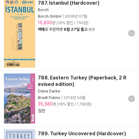
787. Istanbul (Hardcover)
Borch
Borch GmbH
|
2008년 07월
15,800
원 (18% 할인 / 790원)
택배
로 주문하면
8월 27일 출고
변경
788. Eastern Turkey (Paperback, 2 R
evised edition)
Diana Darke
Bradt Pubns
|
2014년 04월
35,580
원 (18% 할인 / 1,780원)
절판
789. Turkey Uncovered (Hardcover)