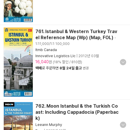
761. Istanbul & Western Turkey Trav
el Reference Map (Wp) (Map, FOL)
-
1:11,000/1:1 100,000
Itmb Canada
Innovative Logistics Llc
|
2012년 03월
16,040
원 (18% 할인 / 810원)
택배
로 주문하면
8월 24일 출고
변경
762. Moon Istanbul & the Turkish Co
ast: Including Cappadocia (Paperbac
k)
Leeann Murphy