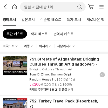
영미도서
일본도서
수준별 베스트
특가 도서
새로나온 책
주간 베스트
어제 베스트
번역서 베스트
외국도서
여행
아시아
서남아시아
751. Streets of Afghanistan: Bridging
Cultures Through Art (Hardcover)
-
Bridging Cultures Through Art
Tony Di Zinno
,
Shannon Galpin
Random House Inc
|
2013년 10월
57,200
원 (20% 할인 / 2,860원)
택배
로 주문하면
8월 21일 출고
변경
752. Turkey Travel Pack (Paperback,
7)