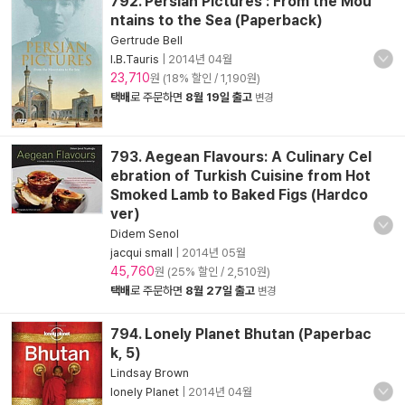
792. Persian Pictures : From the Mou
ntains to the Sea (Paperback)
Gertrude Bell
I.B.Tauris
|
2014년 04월
23,710
원 (18% 할인 / 1,190원)
택배
로 주문하면
8월 19일 출고
변경
793. Aegean Flavours: A Culinary Cel
ebration of Turkish Cuisine from Hot
Smoked Lamb to Baked Figs (Hardco
ver)
Didem Senol
jacqui small
|
2014년 05월
45,760
원 (25% 할인 / 2,510원)
택배
로 주문하면
8월 27일 출고
변경
794. Lonely Planet Bhutan (Paperbac
k, 5)
Lindsay Brown
lonely Planet
|
2014년 04월