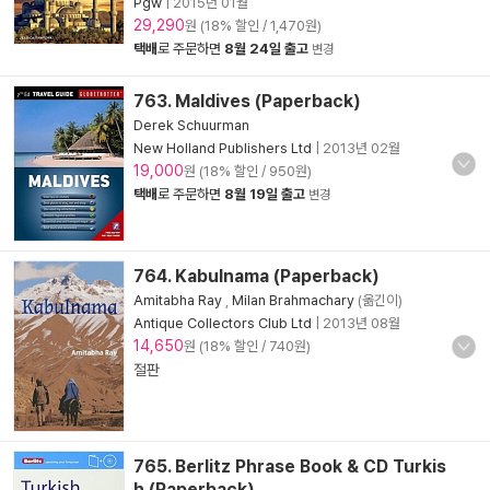
Pgw
|
2015년 01월
29,290
원 (18% 할인 / 1,470원)
택배
로 주문하면
8월 24일 출고
변경
763. Maldives (Paperback)
Derek Schuurman
New Holland Publishers Ltd
|
2013년 02월
19,000
원 (18% 할인 / 950원)
택배
로 주문하면
8월 19일 출고
변경
764. Kabulnama (Paperback)
Amitabha Ray
,
Milan Brahmachary
(옮긴이)
Antique Collectors Club Ltd
|
2013년 08월
14,650
원 (18% 할인 / 740원)
절판
765. Berlitz Phrase Book & CD Turkis
h (Paperback)