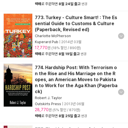
택배
로 주문하면
8월 24일 출고
변경
773. Turkey - Culture Smart! : The Es
sential Guide to Customs & Culture
(Paperback, Revised ed)
Charlotte McPherson
Kuperard Pub
|
2014년 03월
17,770
원 (18% 할인 / 890원)
택배
로 주문하면
8월 19일 출고
변경
774. Hardship Post: With Terrorism o
n the Rise and His Marriage on the R
opes, an American Moves to Pakista
n to Work for the Aga Khan (Paperba
ck)
Robert J. Taylor
Outskirts Press
|
2013년 06월
28,770
원 (5% 할인 / 870원)
택배
로 주문하면
8월 25일 출고
변경