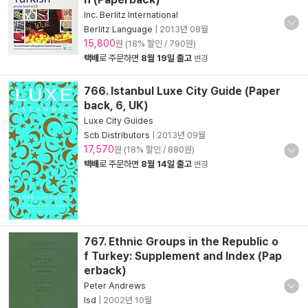
Inc. Berlitz International
Berlitz Language
|
2013년 08월
15,800
원 (18% 할인 / 790원)
택배
로 주문하면
8월 19일 출고
변경
766. Istanbul Luxe City Guide (Paper
back, 6, UK)
Luxe City Guides
Scb Distributors
|
2013년 09월
17,570
원 (18% 할인 / 880원)
택배
로 주문하면
8월 14일 출고
변경
767. Ethnic Groups in the Republic o
f Turkey: Supplement and Index (Pap
erback)
Peter Andrews
Isd
|
2002년 10월