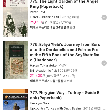
775. The Light Garden of the Angel
King (Paperback)
Peter Levi
Eland Publishing Ltd
|
2013년 06월
25,690
원 (18% 할인 / 1,290원)
택배
로 주문하면
8월 24일 출고
변경
776. Evliyā ?lebī's Journey from Burs
a to the Dardanelles and Edirne: Fro
m the Fifth Book of the Seyāḥatnām
e (Hardcover)
Hakan T. Karateke
(엮은이)
Brill Academic Pub
|
2013년 06월
211,400
원 (18% 할인 / 10,570원)
택배
로 주문하면
9월 1일 출고
변경
777. Phrygian Way : Turkey - Guide B
ook (Paperback)
Huseyin, Sari
Upcountry Turkey with Oncu Basim
|
2013년 08월