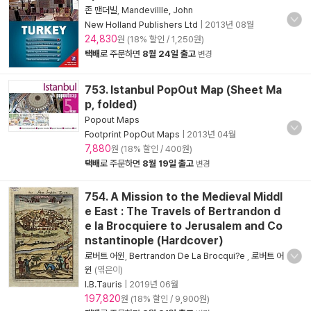
존 맨더빌
,
Mandevillle, John
New Holland Publishers Ltd
|
2013년 08월
24,830
원 (18% 할인 / 1,250원)
택배
로 주문하면
8월 24일 출고
변경
753. Istanbul PopOut Map (Sheet Ma
p, folded)
Popout Maps
Footprint PopOut Maps
|
2013년 04월
7,880
원 (18% 할인 / 400원)
택배
로 주문하면
8월 19일 출고
변경
754. A Mission to the Medieval Middl
e East : The Travels of Bertrandon d
e la Brocquiere to Jerusalem and Co
nstantinople (Hardcover)
로버트 어윈
,
Bertrandon De La Brocqui?e
,
로버트 어
윈
(엮은이)
I.B.Tauris
|
2019년 06월
197,820
원 (18% 할인 / 9,900원)