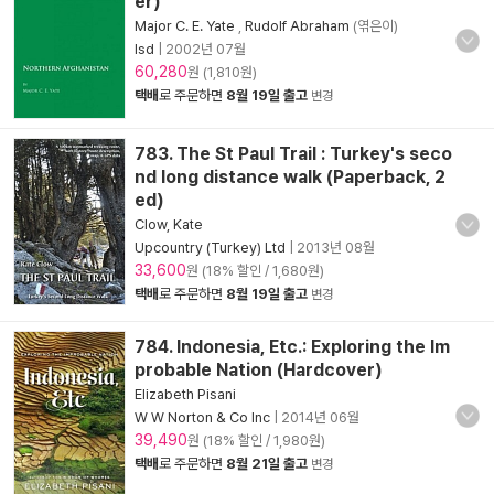
er)
Major C. E. Yate
,
Rudolf Abraham
(엮은이)
Isd
|
2002년 07월
60,280
원 (1,810원)
택배
로 주문하면
8월 19일 출고
변경
783. The St Paul Trail : Turkey's seco
nd long distance walk (Paperback, 2
ed)
Clow, Kate
Upcountry (Turkey) Ltd
|
2013년 08월
33,600
원 (18% 할인 / 1,680원)
택배
로 주문하면
8월 19일 출고
변경
784. Indonesia, Etc.: Exploring the Im
probable Nation (Hardcover)
Elizabeth Pisani
W W Norton & Co Inc
|
2014년 06월
39,490
원 (18% 할인 / 1,980원)
택배
로 주문하면
8월 21일 출고
변경