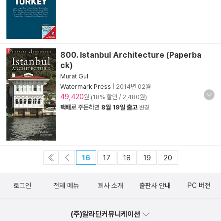
800. Istanbul Architecture (Paperba
ck)
Murat Gul
Watermark Press
|
2014년 02월
49,420
원 (18% 할인 / 2,480원)
택배
로 주문하면
8월 19일 출고
변경
16
17
18
19
20
로그인
전체 메뉴
회사 소개
출판사 안내
PC 버전
(주)알라딘커뮤니케이션