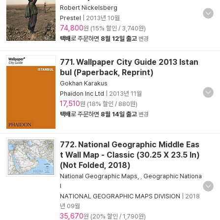
Robert Nickelsberg
Prestel
|
2013년 10월
74,800
원 (15% 할인 / 3,740원)
택배
로 주문하면
8월 12일 출고
변경
771. Wallpaper City Guide 2013 Istan
bul (Paperback, Reprint)
Gokhan Karakus
Phaidon Inc Ltd
|
2013년 11월
17,510
원 (18% 할인 / 880원)
택배
로 주문하면
8월 14일 출고
변경
772. National Geographic Middle Eas
t Wall Map - Classic (30.25 X 23.5 In)
(Not Folded, 2018)
National Geographic Maps,
,
Geographic Nationa
l
NATIONAL GEOGRAPHIC MAPS DIVISION
|
2018
년 09월
35,670
원 (20% 할인 / 1,790원)