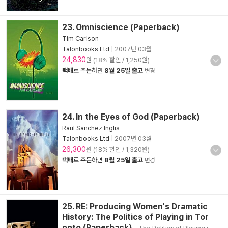
23. Omniscience (Paperback)
Tim Carlson
Talonbooks Ltd
|
2007년 03월
24,830
원 (18% 할인 / 1,250원)
택배
로 주문하면
8월 25일 출고
변경
24. In the Eyes of God (Paperback)
Raul Sanchez Inglis
Talonbooks Ltd
|
2007년 03월
26,300
원 (18% 할인 / 1,320원)
택배
로 주문하면
8월 25일 출고
변경
25. RE: Producing Women's Dramatic
History: The Politics of Playing in Tor
onto (Paperback)