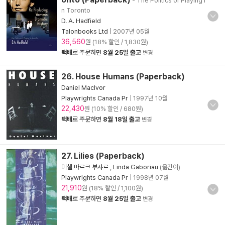
- The Politics of Playing i
n Toronto
D. A. Hadfield
Talonbooks Ltd
|
2007년 05월
36,560
원 (18% 할인 / 1,830원)
택배
로 주문하면
8월 25일 출고
변경
26. House Humans (Paperback)
Daniel MacIvor
Playwrights Canada Pr
|
1997년 10월
22,430
원 (10% 할인 / 680원)
택배
로 주문하면
8월 18일 출고
변경
27. Lilies (Paperback)
미셸 마르크 부샤르
,
Linda Gaboriau
(옮긴이)
Playwrights Canada Pr
|
1998년 07월
21,910
원 (18% 할인 / 1,100원)
택배
로 주문하면
8월 25일 출고
변경