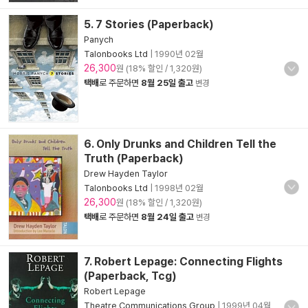
5. 7 Stories (Paperback)
Panych
Talonbooks Ltd
|
1990년 02월
26,300
원 (18% 할인 / 1,320원)
택배
로 주문하면
8월 25일 출고
변경
6. Only Drunks and Children Tell the
Truth (Paperback)
Drew Hayden Taylor
Talonbooks Ltd
|
1998년 02월
26,300
원 (18% 할인 / 1,320원)
택배
로 주문하면
8월 24일 출고
변경
7. Robert Lepage: Connecting Flights
(Paperback, Tcg)
Robert Lepage
Theatre Communications Group
|
1999년 04월