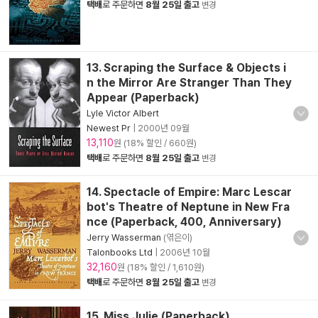
택배
로 주문하면
8월 25일 출고
변경
13. Scraping the Surface & Objects i
n the Mirror Are Stranger Than They
Appear (Paperback)
Lyle Victor Albert
Newest Pr
|
2000년 09월
13,110
원 (18% 할인 / 660원)
택배
로 주문하면
8월 25일 출고
변경
14. Spectacle of Empire: Marc Lescar
bot's Theatre of Neptune in New Fra
nce (Paperback, 400, Anniversary)
Jerry Wasserman
(엮은이)
Talonbooks Ltd
|
2006년 10월
32,160
원 (18% 할인 / 1,610원)
택배
로 주문하면
8월 25일 출고
변경
15. Miss Julie (Paperback)