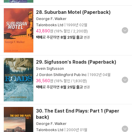
28. Suburban Motel (Paperback)
George F. Walker
Talonbooks Ltd
|
1999년 02월
43,890
원 (18% 할인 / 2,200원)
택배
로 주문하면
8월 25일 출고
변경
29. Sigfusson's Roads (Paperback)
Svein Sigfusson
J Gordon Shillingford Pub Inc
|
1992년 04월
36,560
원 (18% 할인 / 1,830원)
택배
로 주문하면
8월 25일 출고
변경
30. The East End Plays: Part 1 (Paper
back)
George F. Walker
Talonbooks Ltd
|
2000년 01월