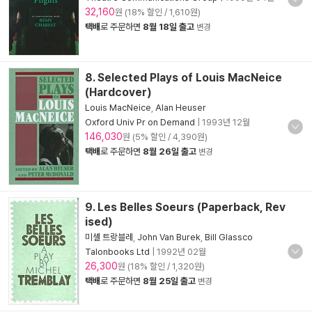
32,160
원 (18% 할인 / 1,610원)
택배
로 주문하면
8월 18일 출고
변경
8. Selected Plays of Louis MacNeice
(Hardcover)
Louis MacNeice
,
Alan Heuser
Oxford Univ Pr on Demand
|
1993년 12월
146,030
원 (5% 할인 / 4,390원)
택배
로 주문하면
8월 26일 출고
변경
9. Les Belles Soeurs (Paperback, Rev
ised)
미셸 트랑블레
,
John Van Burek
,
Bill Glassco
Talonbooks Ltd
|
1992년 02월
26,300
원 (18% 할인 / 1,320원)
택배
로 주문하면
8월 25일 출고
변경