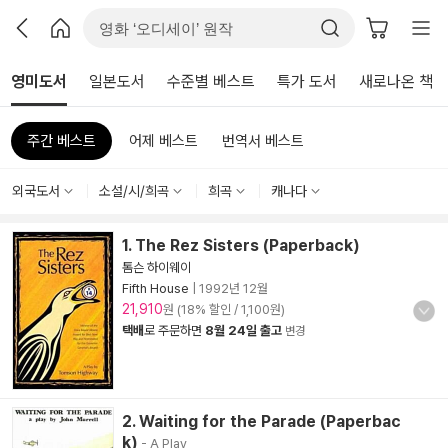
영미도서
일본도서
수준별 베스트
특가 도서
새로나온 책
주간 베스트
어제 베스트
번역서 베스트
외국도서
소설/시/희곡
희곡
캐나다
1. The Rez Sisters (Paperback)
톰슨 하이웨이
Fifth House
|
1992년 12월
21,910
원 (18% 할인 / 1,100원)
택배
로 주문하면
8월 24일 출고
변경
2. Waiting for the Parade (Paperbac
k)
- A Play