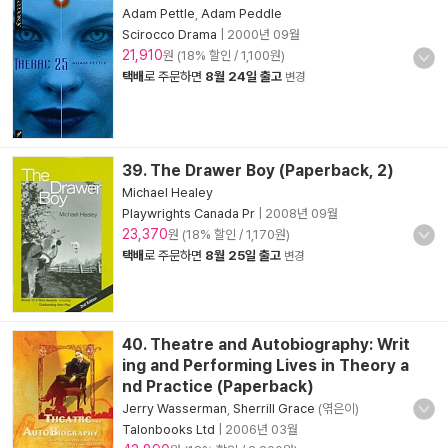
Adam Pettle
,
Adam Peddle
Scirocco Drama
|
2000년 09월
21,910
원 (18% 할인 / 1,100원)
택배
로 주문하면
8월 24일 출고
변경
39. The Drawer Boy (Paperback, 2)
Michael Healey
Playwrights Canada Pr
|
2008년 09월
23,370
원 (18% 할인 / 1,170원)
택배
로 주문하면
8월 25일 출고
변경
40. Theatre and Autobiography: Writ
ing and Performing Lives in Theory a
nd Practice (Paperback)
Jerry Wasserman
,
Sherrill Grace
(엮은이)
Talonbooks Ltd
|
2006년 03월