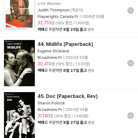
s for Women
Judith Thompson
(엮은이)
Playwrights Canada Pr
|
2006년 09월
33,710
원 (18% 할인 / 1,690원)
택배
로 주문하면
8월 25일 출고
변경
44. Midlife (Paperback)
Eugene Stickland
Broadview Pr
|
2002년 02월
30,410
원 (18% 할인 / 1,530원)
택배
로 주문하면
8월 27일 출고
변경
45. Doc (Paperback, Rev)
Sharon Pollock
Broadview Pr
|
2003년 04월
31,140
원 (18% 할인 / 1,560원)
택배
로 주문하면
8월 27일 출고
변경