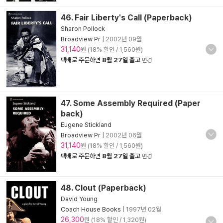
46. Fair Liberty's Call (Paperback)
Sharon Pollock
Broadview Pr
|
2002년 09월
31,140
원 (18% 할인 / 1,560원)
택배
로 주문하면
8월 27일 출고
변경
47. Some Assembly Required (Paper
back)
Eugene Stickland
Broadview Pr
|
2002년 06월
31,140
원 (18% 할인 / 1,560원)
택배
로 주문하면
8월 27일 출고
변경
48. Clout (Paperback)
David Young
Coach House Books
|
1997년 02월
26,300
원 (18% 할인 / 1,320원)