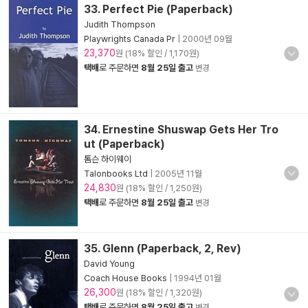
33. Perfect Pie (Paperback)
Judith Thompson
Playwrights Canada Pr
|
2000년 09월
23,370
원 (18% 할인 / 1,170원)
택배
로 주문하면
8월 25일 출고
변경
34. Ernestine Shuswap Gets Her Tro
ut (Paperback)
톰슨 하이웨이
Talonbooks Ltd
|
2005년 11월
24,830
원 (18% 할인 / 1,250원)
택배
로 주문하면
8월 25일 출고
변경
35. Glenn (Paperback, 2, Rev)
David Young
Coach House Books
|
1994년 01월
26,300
원 (18% 할인 / 1,320원)
택배
로 주문하면
8월 25일 출고
변경