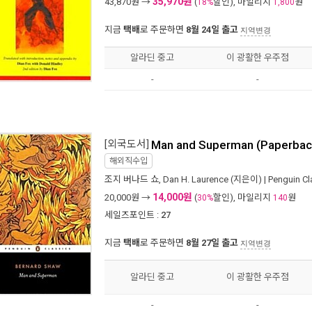
35,970원
43,870
원 →
(
할인), 마일리지
원
18%
1,800
지금
택배
로 주문하면
8월 24일 출고
지역변경
알라딘 중고
이 광활한 우주점
-
-
[외국도서]
Man and Superman (Paperbac
해외직수입
조지 버나드 쇼
,
Dan H. Laurence
(지은이) |
Penguin Cl
14,000원
20,000
원 →
(
할인), 마일리지
원
30%
140
세일즈포인트 :
27
지금
택배
로 주문하면
8월 27일 출고
지역변경
알라딘 중고
이 광활한 우주점
-
-