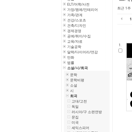
ELT/어학/사전
최근 1주
가정/원예/인테리어
가족/관계
건강/스포츠
건축/디자인
경제경영
공예/취미/수집
교육/자료
1.
기술공학
달력/다이어리/연감
만화
법률
소설/시/희곡
문학
문학비평
소설
시
희곡
고대/고전
독일
러시아/구 소련연방
문집
미국
셰익스피어