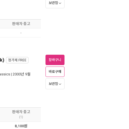
보관함
판매자 중고
-
k)
장바구니
정가제
FREE
바로구매
assics
| 2000년 9월
보관함
판매자 중고
(1)
8,100원