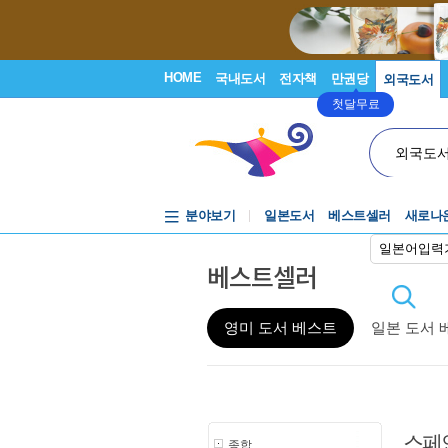
HOME
국내도서
전자책
만권당
외국도서
첫달무료
외국도
분야보기
일본도서
베스트셀러
새로나
일본어입력
베스트셀러
영미 도서 베스트
일본 도서 
스페
종합