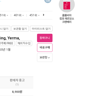
351위
401위
451위
니 담기
보관함 담기
마이리스트 담기
ing, Yerma,
장바구니
정가제
FREE
해외직수입
바로구매
955년 1월
보관함
판매자 중고
(1)
8,900원