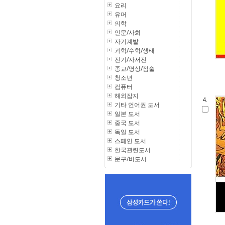
요리
유머
의학
인문/사회
자기계발
과학/수학/생태
전기/자서전
종교/명상/점술
청소년
컴퓨터
해외잡지
4.
기타 언어권 도서
일본 도서
중국 도서
독일 도서
스페인 도서
한국관련도서
문구/비도서