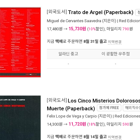
[외국도서]
Trato de Argel (Paperback)
Miguel de Cervantes Saavedra
(지은이) |
Red Edicio
15,730원
17,480
원 →
(
할인), 마일리지
원
10%
790
지금
택배
로 주문하면
8월 31일 출고
지역변경
알라딘 중고
이 광활한 우주점
-
-
[외국도서]
Los Cinco Misterios Dolorosos
Muerte (Paperback)
정가제
FREE
해외직수
Felix Lope de Vega y Carpio
(지은이) |
Red Edicione
11,720원
14,300
원 →
(
할인), 마일리지
원
18%
590
지금
택배
로 주문하면
8월 14일 출고
지역변경