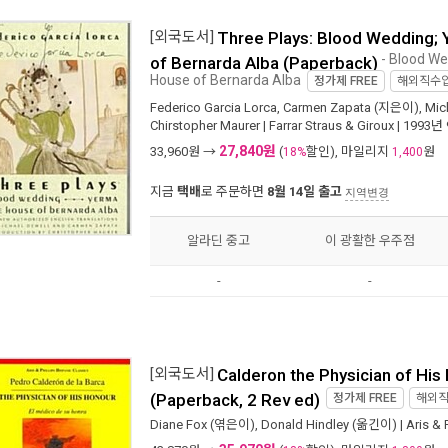
[외국도서]
Three Plays: Blood Wedding;
- Blood W
of Bernarda Alba (Paperback)
House of Bernarda Alba
정가제
FREE
해외직수
Federico Garcia Lorca
,
Carmen Zapata
(지은이),
Mic
Chirstopher Maurer
|
Farrar Straus & Giroux
| 1993년
27,840원
33,960
원 →
(
할인), 마일리지
원
18%
1,400
지금
택배
로 주문하면
8월 14일 출고
지역변경
알라딘 중고
이 광활한 우주점
-
-
[외국도서]
Calderon the Physician of His
(Paperback, 2 Rev ed)
정가제
FREE
해외
Diane Fox
(엮은이),
Donald Hindley
(옮긴이) |
Aris & 