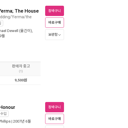
 Yerma; The House
장바구니
edding/Yerma/the
바로구매
입
hael Dewell
(옮긴이),
보관함
 9월
판매자 중고
(1)
9,500원
 Honour
장바구니
직수입
바로구매
Phillips
| 2007년 6월