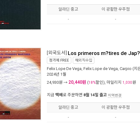
알라딘 중고
이 광활한 우주점
-
-
[외국도서]
Los primeros m?tires de Jap?
정가제
FREE
해외직수입
Felix Lope De Vega
,
Felix Lope de Vega
,
Carpio
(지은
2024년 1월
20,440원
24,930
원 →
(
할인), 마일리지
원
18%
1,030
지금
택배
로 주문하면
8월 14일 출고
지역변경
알라딘 중고
이 광활한 우주점
-
-