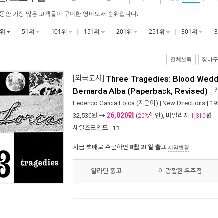
 동안 가장 많은 고객들이 구매한 영미도서 순위입니다.
1위
51위
101위
151위
201위
251위
301위
전체선택
장바구
[외국도서]
Three Tragedies: Blood Wedd
Bernarda Alba (Paperback, Revised)
Federico Garcia Lorca
(지은이) |
New Directions
| 1
26,020원
32,530
원 →
(
할인), 마일리지
원
20%
1,310
세일즈포인트 :
11
지금
택배
로 주문하면
8월 21일 출고
지역변경
알라딘 중고
이 광활한 우주점
-
-