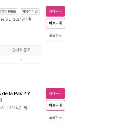
장바구니
정가제
FREE
해외직수입
nes S L
| 2024년 1월
바로구매
보관함
판매자 중고
-
 de la Pasi? Y
장바구니
입
바로구매
s S L
| 2024년 1월
보관함