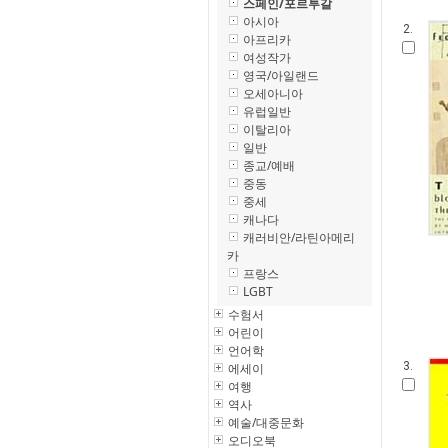
스페인/포르투갈
아시아
2.
아프리카
여성작가
영국/아일랜드
오세아니아
유럽일반
이탈리아
일반
종교/예배
중동
중세
캐나다
캐러비안/라틴아메리
카
프랑스
LGBT
수험서
어린이
언어학
3.
에세이
여행
역사
예술/대중문화
오디오북