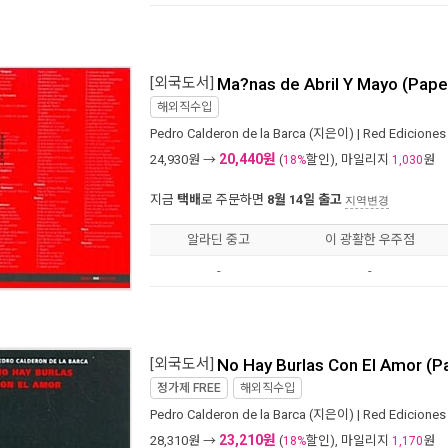
[외국도서]
Ma?nas de Abril Y Mayo (Pape
해외직수입
Pedro Calderon de la Barca
(지은이) |
Red Ediciones
20,440원
24,930
원 →
(
할인), 마일리지
원
18%
1,030
지금
택배
로 주문하면
8월 14일 출고
지역변경
알라딘 중고
이 광활한 우주점
-
-
[외국도서]
No Hay Burlas Con El Amor (P
정가제
FREE
해외직수입
Pedro Calderon de la Barca
(지은이) |
Red Ediciones
23,210원
28,310
원 →
(
할인), 마일리지
원
18%
1,170