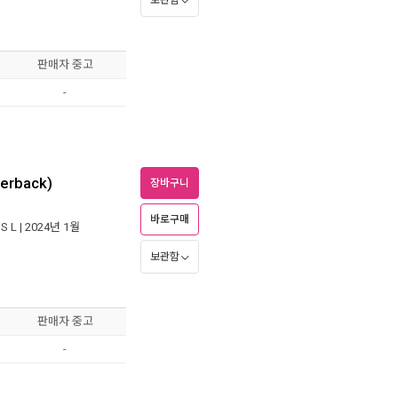
보관함
판매자 중고
-
perback)
장바구니
바로구매
 S L
| 2024년 1월
보관함
판매자 중고
-