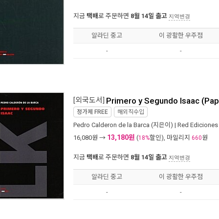
지금
택배
로 주문하면
8월 14일 출고
지역변경
알라딘 중고
이 광활한 우주점
-
-
[외국도서]
Primero y Segundo Isaac (Pa
정가제
FREE
해외직수입
Pedro Calderon de la Barca
(지은이) |
Red Ediciones
13,180원
16,080
원 →
(
할인), 마일리지
원
18%
660
지금
택배
로 주문하면
8월 14일 출고
지역변경
알라딘 중고
이 광활한 우주점
-
-