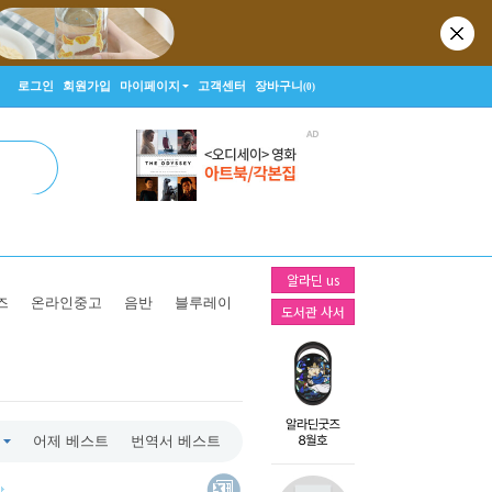
로그인
회원가입
마이페이지
고객센터
장바구니
(0)
알라딘 us
즈
온라인중고
음반
블루레이
도서관 사서
어제 베스트
번역서 베스트