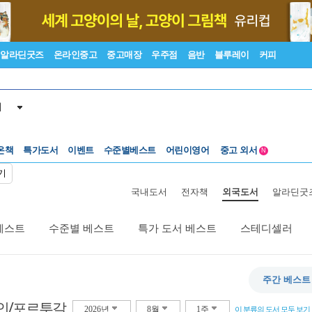
알라딘굿즈
온라인중고
중고매장
우주점
음반
블루레이
커피
서
수준별베스트
중고 외서
온책
특가도서
이벤트
어린이영어
N
Lexile®
5백원부터
기
수준별베스트
중고 외서
국내도서
전자책
외국도서
알라딘굿
베스트
수준별 베스트
특가 도서 베스트
스테디셀러
주간 베스트
인/포르투갈
2026년
8월
1주
이 분류의 도서 모두 보기