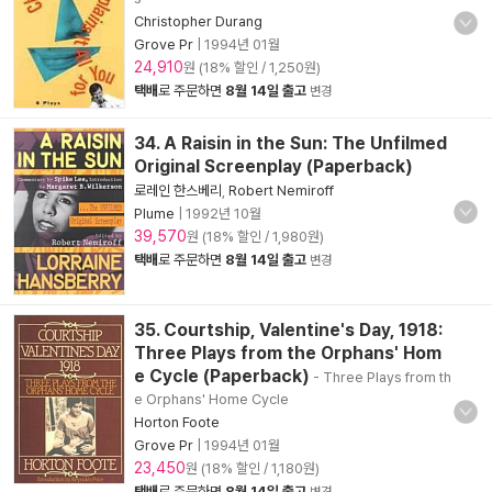
Christopher Durang
Grove Pr
|
1994년 01월
24,910
원 (18% 할인 / 1,250원)
택배
로 주문하면
8월 14일 출고
변경
34. A Raisin in the Sun: The Unfilmed
Original Screenplay (Paperback)
로레인 한스베리
,
Robert Nemiroff
Plume
|
1992년 10월
39,570
원 (18% 할인 / 1,980원)
택배
로 주문하면
8월 14일 출고
변경
35. Courtship, Valentine's Day, 1918:
Three Plays from the Orphans' Hom
e Cycle (Paperback)
- Three Plays from th
e Orphans' Home Cycle
Horton Foote
Grove Pr
|
1994년 01월
23,450
원 (18% 할인 / 1,180원)
택배
로 주문하면
8월 14일 출고