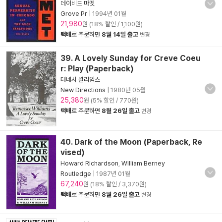
데이비드 마멧
Grove Pr
|
1994년 01월
21,980
원 (18% 할인 / 1,100원)
택배
로 주문하면
8월 14일 출고
변경
39. A Lovely Sunday for Creve Coeu
r: Play (Paperback)
테네시 윌리암스
New Directions
|
1980년 05월
25,380
원 (5% 할인 / 770원)
택배
로 주문하면
8월 26일 출고
변경
40. Dark of the Moon (Paperback, Re
vised)
Howard Richardson
,
William Berney
Routledge
|
1987년 01월
67,240
원 (18% 할인 / 3,370원)
택배
로 주문하면
8월 26일 출고
변경