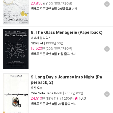
23,850
원 (10% 할인 / 720원)
택배
로 주문하면
8월 24일 출고
변경
8. The Glass Menagerie (Paperback)
테네시 윌리암스
NDP874
|
1999년 06월
15,520
원 (20% 할인 / 780원)
택배
로 주문하면
8월 11일 출고
변경
9. Long Day's Journey Into Night (Pa
perback, 2)
유진 오닐
Yale Nota Bene Book
|
2002년 02월
24,910
10.0
원 (18% 할인 / 1,250원)
택배
로 주문하면
8월 21일 출고
변경