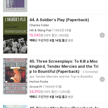
44. A Soldier's Play (Paperback)
Charles Fuller
Hill & Wang Pub
|
1982년 09월
19,040
원 (18% 할인 / 960원)
택배
로 주문하면
8월 14일 출고
변경
45. Three Screenplays: To Kill a Moc
kingbird, Tender Mercies and the Tri
p to Bountiful (Paperback)
- 3 Screenpl
ays Tender Mercies and the Trip to Bountiful
Horton Foote
Grove Pr
|
1994년 01월
24,910
원 (18% 할인 / 1,250원)
택배
로 주문하면
8월 14일 출고
변경