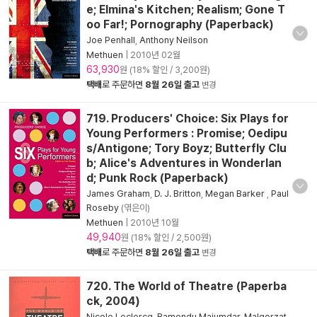
e; Elmina's Kitchen; Realism; Gone T
oo Far!; Pornography (Paperback)
Joe Penhall
,
Anthony Neilson
Methuen
|
2010년 02월
63,930
원 (18% 할인 / 3,200원)
택배
로 주문하면
8월 26일 출고
변경
719. Producers' Choice: Six Plays for
Young Performers : Promise; Oedipu
s/Antigone; Tory Boyz; Butterfly Clu
b; Alice's Adventures in Wonderlan
d; Punk Rock (Paperback)
James Graham
,
D. J. Britton
,
Megan Barker
,
Paul
Roseby
(엮은이)
Methuen
|
2010년 10월
49,940
원 (18% 할인 / 2,500원)
택배
로 주문하면
8월 26일 출고
변경
720. The World of Theatre (Paperba
ck, 2004)
Nicole Leclercq
,
Ramendu Majumdar
,
Malgorzat