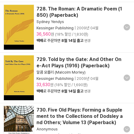
728. The Roman: A Dramatic Poem (1
850) (Paperback)
Sydney Yendys
Kessinger Publishing
|
2009년 04월
36,560
원 (18% 할인 / 1,830원)
택배
로 주문하면
8월 14일 출고
변경
729. Told by the Gate: And Other On
e-Act Plays (1916) (Paperback)
말콤 모를리 (Malcolm Morley)
Kessinger Publishing
|
2009년 04월
33,630
원 (18% 할인 / 1,690원)
택배
로 주문하면
8월 14일 출고
변경
730. Five Old Plays: Forming a Supple
ment to the Collections of Dodsley a
nd Others; Volume 13 (Paperback)
Anonymous