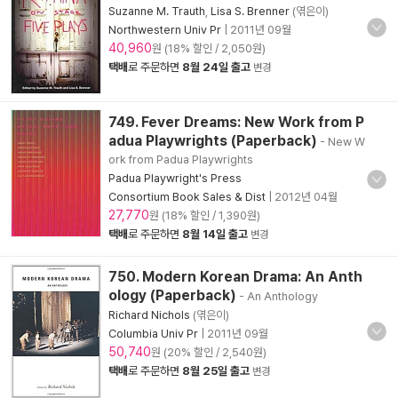
Suzanne M. Trauth
,
Lisa S. Brenner
(엮은이)
Northwestern Univ Pr
|
2011년 09월
40,960
원 (18% 할인 / 2,050원)
택배
로 주문하면
8월 24일 출고
변경
749. Fever Dreams: New Work from P
adua Playwrights (Paperback)
- New W
ork from Padua Playwrights
Padua Playwright's Press
Consortium Book Sales & Dist
|
2012년 04월
27,770
원 (18% 할인 / 1,390원)
택배
로 주문하면
8월 14일 출고
변경
750. Modern Korean Drama: An Anth
ology (Paperback)
- An Anthology
Richard Nichols
(엮은이)
Columbia Univ Pr
|
2011년 09월
50,740
원 (20% 할인 / 2,540원)
택배
로 주문하면
8월 25일 출고
변경