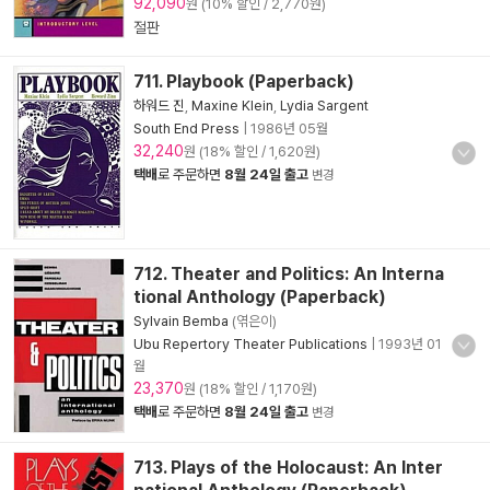
92,090
원 (10% 할인 / 2,770원)
절판
711. Playbook (Paperback)
하워드 진
,
Maxine Klein
,
Lydia Sargent
South End Press
|
1986년 05월
32,240
원 (18% 할인 / 1,620원)
택배
로 주문하면
8월 24일 출고
변경
712. Theater and Politics: An Interna
tional Anthology (Paperback)
Sylvain Bemba
(엮은이)
Ubu Repertory Theater Publications
|
1993년 01
월
23,370
원 (18% 할인 / 1,170원)
택배
로 주문하면
8월 24일 출고
변경
713. Plays of the Holocaust: An Inter