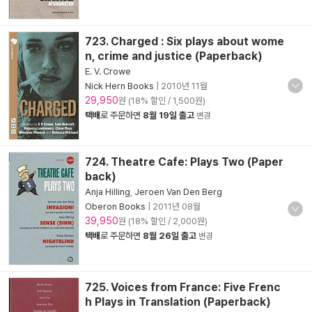
723. Charged : Six plays about wome
n, crime and justice (Paperback)
E. V. Crowe
Nick Hern Books
|
2010년 11월
29,950
원 (18% 할인 / 1,500원)
택배
로 주문하면
8월 19일 출고
변경
724. Theatre Cafe: Plays Two (Paper
back)
Anja Hilling
,
Jeroen Van Den Berg
Oberon Books
|
2011년 08월
39,950
원 (18% 할인 / 2,000원)
택배
로 주문하면
8월 26일 출고
변경
725. Voices from France: Five Frenc
h Plays in Translation (Paperback)