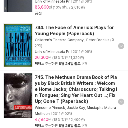
Univ of Minnesota Pr
|
2011년 09월
86,860
원 (10% 할인 / 2,610원)
품절
744. The Face of America: Plays for
Young People (Paperback)
Children's Theatre Company
,
Peter Brosius
(엮
은이)
Univ of Minnesota Pr
|
2011년 09월
26,300
원 (18% 할인 / 1,320원)
택배
로 주문하면
8월 24일 출고
변경
745. The Methuen Drama Book of Pla
ys by Black British Writers : Welcom
e Home Jacko; Chiaroscuro; Talking i
n Tongues; Sing Yer Heart Out ...; Fix
Up; Gone T (Paperback)
Winsome Pinnock
,
Jackie Kay
,
Mustapha Matura
Methuen
|
2011년 02월
47,940
원 (18% 할인 / 2,400원)
택배
로 주문하면
8월 26일 출고
변경