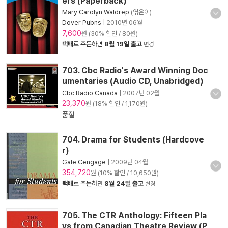
ers (Paperback)
Mary Carolyn Waldrep
(엮은이)
Dover Pubns
|
2010년 06월
7,600
원 (30% 할인 / 80원)
택배
로 주문하면
8월 19일 출고
변경
703. Cbc Radio's Award Winning Doc
umentaries (Audio CD, Unabridged)
Cbc Radio Canada
|
2007년 02월
23,370
원 (18% 할인 / 1,170원)
품절
704. Drama for Students (Hardcove
r)
Gale Cengage
|
2009년 04월
354,720
원 (10% 할인 / 10,650원)
택배
로 주문하면
8월 24일 출고
변경
705. The CTR Anthology: Fifteen Pla
ys from Canadian Theatre Review (P