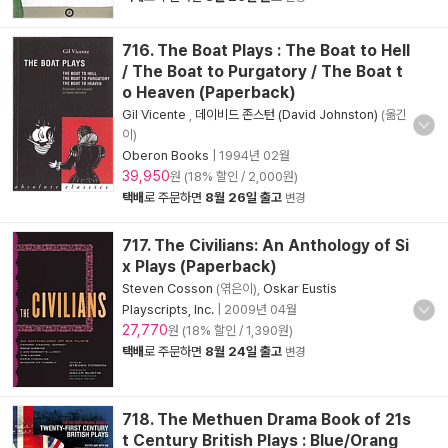
716. The Boat Plays : The Boat to Hell
/ The Boat to Purgatory / The Boat t
o Heaven (Paperback)
Gil Vicente
,
데이비드 존스턴 (David Johnston)
(옮긴
이)
Oberon Books
|
1994년 02월
39,950
원 (18% 할인 / 2,000원)
택배
로 주문하면
8월 26일 출고
변경
717. The Civilians: An Anthology of Si
x Plays (Paperback)
Steven Cosson
(엮은이),
Oskar Eustis
Playscripts, Inc.
|
2009년 04월
27,770
원 (18% 할인 / 1,390원)
택배
로 주문하면
8월 24일 출고
변경
718. The Methuen Drama Book of 21s
t Century British Plays : Blue/Orang