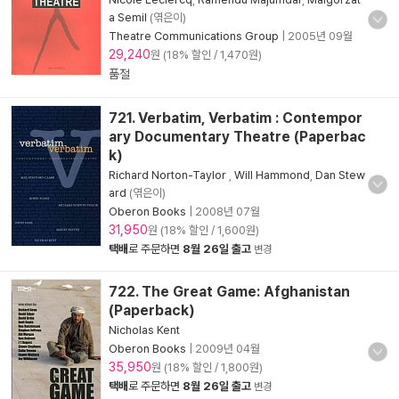
a Semil
(엮은이)
Theatre Communications Group
|
2005년 09월
29,240
원 (18% 할인 / 1,470원)
품절
721. Verbatim, Verbatim : Contempor
ary Documentary Theatre (Paperbac
k)
Richard Norton-Taylor
,
Will Hammond
,
Dan Stew
ard
(엮은이)
Oberon Books
|
2008년 07월
31,950
원 (18% 할인 / 1,600원)
택배
로 주문하면
8월 26일 출고
변경
722. The Great Game: Afghanistan
(Paperback)
Nicholas Kent
Oberon Books
|
2009년 04월
35,950
원 (18% 할인 / 1,800원)
택배
로 주문하면
8월 26일 출고
변경