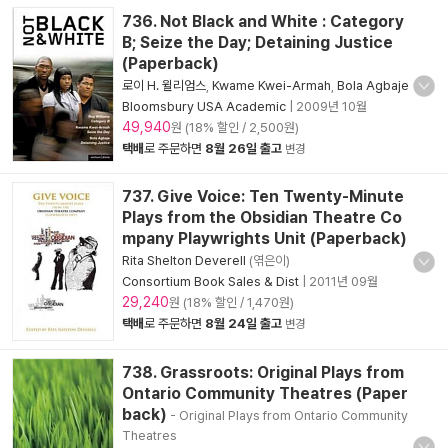
736. Not Black and White : Category
B; Seize the Day; Detaining Justice
(Paperback)
로이 H. 윌리엄스
,
Kwame Kwei-Armah
,
Bola Agbaje
Bloomsbury USA Academic
|
2009년 10월
49,940
원 (18% 할인 / 2,500원)
택배
로 주문하면
8월 26일 출고
변경
737. Give Voice: Ten Twenty-Minute
Plays from the Obsidian Theatre Co
mpany Playwrights Unit (Paperback)
Rita Shelton Deverell
(엮은이)
Consortium Book Sales & Dist
|
2011년 09월
29,240
원 (18% 할인 / 1,470원)
택배
로 주문하면
8월 24일 출고
변경
738. Grassroots: Original Plays from
Ontario Community Theatres (Paper
back)
- Original Plays from Ontario Community
Theatres