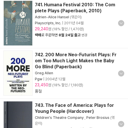
741. Humana Festival 2010: The Com
plete Plays (Paperback, 2010)
Adrien-Alice Hansel
(엮은이)
Playscripts, Inc.
|
2011년 04월
29,240
원 (18% 할인 / 1,470원)
택배
로 주문하면
8월 24일 출고
변경
742. 200 More Neo-Futurist Plays: Fr
om Too Much Light Makes the Baby
Go Blind (Paperback)
Greg Allen
Pgw
|
2004년 12월
23,450
원 (18% 할인 / 1,180원)
품절
743. The Face of America: Plays for
Young People (Hardcover)
Children's Theatre Company
,
Peter Brosius
(엮
은이)