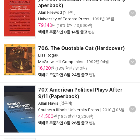
aperback)
Alan Filewod
(엮은이)
University of Toronto Press
|
1991년 05월
79,140
원 (18% 할인 / 3,960원)
택배
로 주문하면
8월 14일 출고
변경
706. The Quotable Cat (Hardcover)
Lisa Rogak
McGraw-Hill Companies
|
1992년 04월
16,120
원 (18% 할인 / 810원)
택배
로 주문하면
8월 24일 출고
변경
707. American Political Plays After
9/11 (Paperback)
Allan Havis
(엮은이)
Southern Illinois University Press
|
2010년 06월
44,500
원 (18% 할인 / 2,230원)
택배
로 주문하면
8월 26일 출고
변경