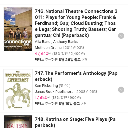
746. National Theatre Connections 2
011 : Plays for Young People: Frank &
Ferdinand; Gap; Cloud Busting; Thos
e Legs; Shooting Truth; Bassett; Gar
gantua; Chi (Paperback)
Alia Bano
,
Anthony Banks
Methuen Drama
|
2011년 03월
47,940
원 (18% 할인 / 2,400원)
택배
로 주문하면
8월 26일 출고
변경
747. The Performer's Anthology (Pap
erback)
Ken Pickering
(엮은이)
Janus Book Publishers
|
2008년 06월
17,880
원 (18% 할인 / 900원)
택배
로 주문하면
8월 19일 출고
변경
748. Katrina on Stage: Five Plays (Pa
perback)