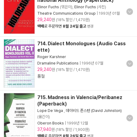
national Anthology (Paperback)
Elinor Fuchs
(엮은이),
Elinor Fuchs
(사진)
Theatre Communications Group
|
1993년 01월
29,240
원 (18% 할인 / 1,470원)
택배
로 주문하면
8월 24일 출고
변경
714. Dialect Monologues (Audio Cass
ette)
Roger Karshner
Dramaline Publications
|
1996년 07월
29,240
원 (18% 할인 / 1,470원)
품절
715. Madness in Valencia/Peribanez
(Paperback)
Lope De Vega
,
데이비드 존스턴 (David Johnston)
(옮긴이)
Oberon Books
|
1999년 12월
37,940
원 (18% 할인 / 1,900원)
택배
로 주문하면
8월 26일 출고
변경