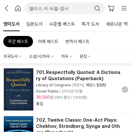
영미도서
일본도서
수준별 베스트
특가 도서
새로나온 책
주간 베스트
어제 베스트
번역서 베스트
외국도서
소설/시/희곡
희곡
문집
701. Respectfully Quoted: A Dictiona
ry of Quotations (Paperback)
Library of Congress
(엮은이),
제임스 빌링턴
Dover Pubns
|
2010년 02월
36,560
원 (18% 할인 / 1,830원)
품절
702. Twelve Classic One-Act Plays:
Chekhov, Strindberg, Synge and Oth