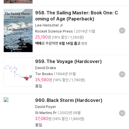
958. The Sailing Master: Book One: C
oming of Age (Paperback)
Lee Henschel Jr
Rocket Science Press
|
2014년 11월
25,190
원 (18% 할인 / 1,260원)
택배
로 주문하면
8월 14일 출고
변경
959. The Voyage (Hardcover)
David Drake
Tor Books
|
1994년 01월
35,580
원 (18% 할인 / 1,780원)
품절
960. Black Storm (Hardcover)
David Poyer
St Martins Pr
|
2002년 06월
37,080
원 (18% 할인 / 1,860원)
품절