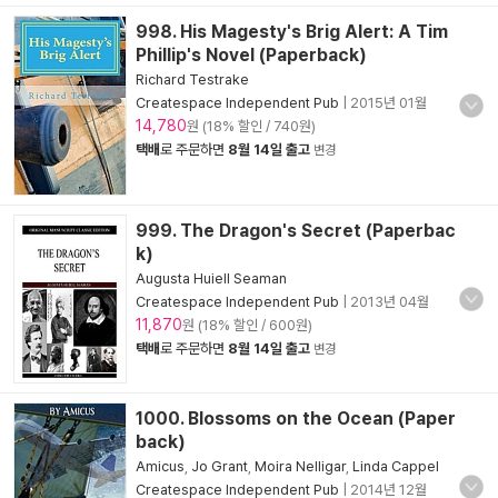
998. His Magesty's Brig Alert: A Tim
Phillip's Novel (Paperback)
Richard Testrake
Createspace Independent Pub
|
2015년 01월
14,780
원 (18% 할인 / 740원)
택배
로 주문하면
8월 14일 출고
변경
999. The Dragon's Secret (Paperbac
k)
Augusta Huiell Seaman
Createspace Independent Pub
|
2013년 04월
11,870
원 (18% 할인 / 600원)
택배
로 주문하면
8월 14일 출고
변경
1000. Blossoms on the Ocean (Paper
back)
Amicus
,
Jo Grant
,
Moira Nelligar
,
Linda Cappel
Createspace Independent Pub
|
2014년 12월