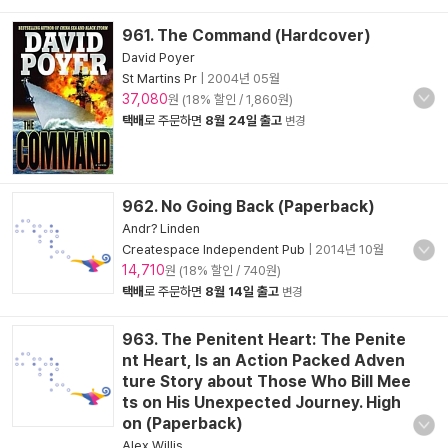
961. The Command (Hardcover)
David Poyer
St Martins Pr
|
2004년 05월
37,080
원 (18% 할인 / 1,860원)
택배
로 주문하면
8월 24일 출고
변경
962. No Going Back (Paperback)
Andr? Linden
Createspace Independent Pub
|
2014년 10월
14,710
원 (18% 할인 / 740원)
택배
로 주문하면
8월 14일 출고
변경
963. The Penitent Heart: The Penite
nt Heart, Is an Action Packed Adven
ture Story about Those Who Bill Mee
ts on His Unexpected Journey. High
on (Paperback)
Alex Willis