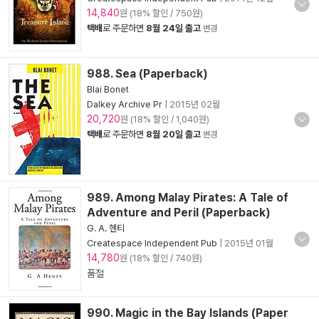
14,840
원 (18% 할인 / 750원)
택배
로 주문하면
8월 24일 출고
변경
988. Sea (Paperback)
Blai Bonet
Dalkey Archive Pr
|
2015년 02월
20,720
원 (18% 할인 / 1,040원)
택배
로 주문하면
8월 20일 출고
변경
989. Among Malay Pirates: A Tale of
Adventure and Peril (Paperback)
G. A. 헨티
Createspace Independent Pub
|
2015년 01월
14,780
원 (18% 할인 / 740원)
품절
990. Magic in the Bay Islands (Paper