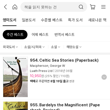
영미도서
일본도서
수준별 베스트
특가 도서
새로나온 책
주간 베스트
어제 베스트
번역서 베스트
외국도서
소설/시/희곡
소설
해양소설
954. Celtic Sea Stories (Paperback)
Macpherson, George W
Luath Press Ltd
|
2018년 06월
10,950
원 (25% 할인 / 110원)
택배
로 주문하면
8월 19일 출고
변경
955. Bardelys the Magnificent (Pape