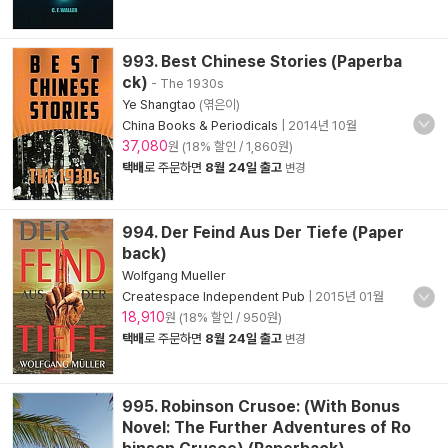
993. Best Chinese Stories (Paperba
ck)
- The 1930s
Ye Shangtao
(엮은이)
China Books & Periodicals
|
2014년 10월
37,080
원 (18% 할인 / 1,860원)
택배
로 주문하면
8월 24일 출고
변경
994. Der Feind Aus Der Tiefe (Paper
back)
Wolfgang Mueller
Createspace Independent Pub
|
2015년 01월
18,910
원 (18% 할인 / 950원)
택배
로 주문하면
8월 24일 출고
변경
995. Robinson Crusoe: (With Bonus
Novel: The Further Adventures of Ro