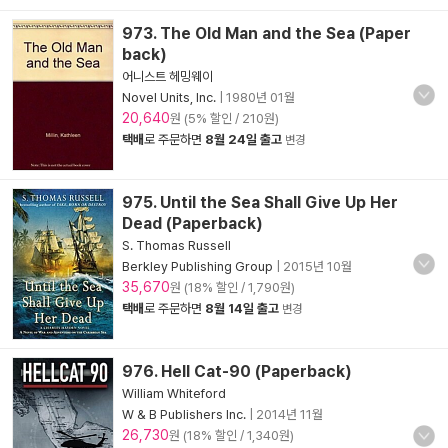
973. The Old Man and the Sea (Paper
back)
어니스트 헤밍웨이
Novel Units, Inc.
|
1980년 01월
20,640
원 (5% 할인 / 210원)
택배
로 주문하면
8월 24일 출고
변경
975. Until the Sea Shall Give Up Her
Dead (Paperback)
S. Thomas Russell
Berkley Publishing Group
|
2015년 10월
35,670
원 (18% 할인 / 1,790원)
택배
로 주문하면
8월 14일 출고
변경
976. Hell Cat-90 (Paperback)
William Whiteford
W & B Publishers Inc.
|
2014년 11월
26,730
원 (18% 할인 / 1,340원)