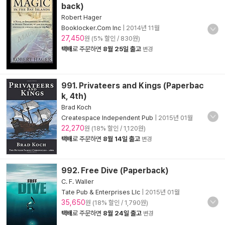
back)
Robert Hager
Booklocker.Com Inc
|
2014년 11월
27,450
원 (5% 할인 / 830원)
택배
로 주문하면
8월 25일 출고
변경
991. Privateers and Kings (Paperbac
k, 4th)
Brad Koch
Createspace Independent Pub
|
2015년 01월
22,270
원 (18% 할인 / 1,120원)
택배
로 주문하면
8월 14일 출고
변경
992. Free Dive (Paperback)
C. F. Waller
Tate Pub & Enterprises Llc
|
2015년 01월
35,650
원 (18% 할인 / 1,790원)
택배
로 주문하면
8월 24일 출고
변경