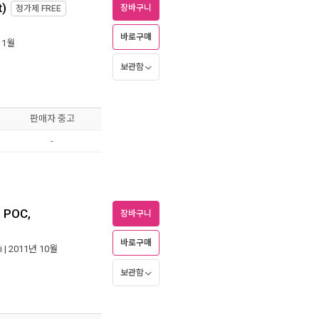
t)
장바구니
정가제
FREE
바로구매
 1월
보관함
판매자 중고
-
, POC,
장바구니
바로구매
i
| 2011년 10월
보관함