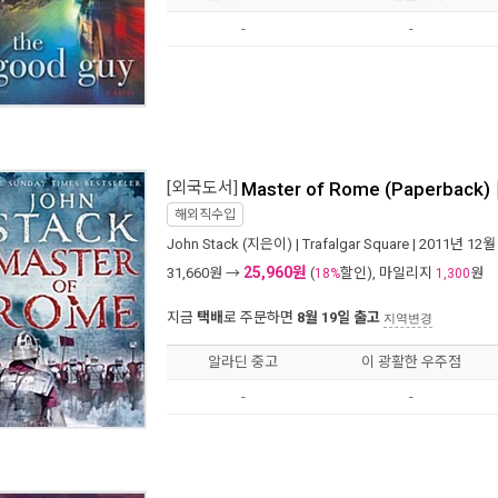
-
-
[외국도서]
Master of Rome (Paperback)
해외직수입
John Stack
(지은이) |
Trafalgar Square
| 2011년 12월
25,960원
31,660
원 →
(
할인), 마일리지
원
18%
1,300
지금
택배
로 주문하면
8월 19일 출고
지역변경
알라딘 중고
이 광활한 우주점
-
-