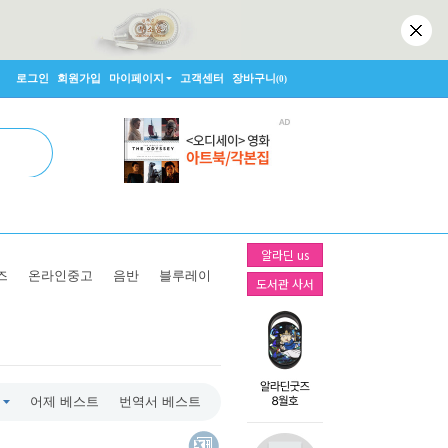
로그인
회원가입
마이페이지
고객센터
장바구니
(0)
알라딘 us
즈
온라인중고
음반
블루레이
도서관 사서
어제 베스트
번역서 베스트