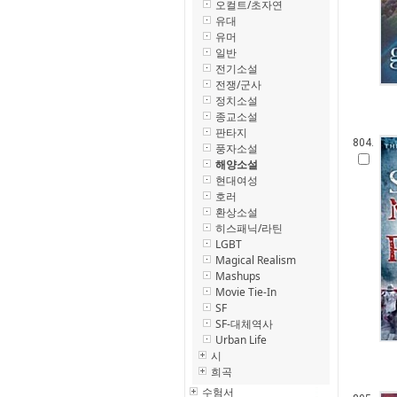
오컬트/초자연
유대
유머
일반
전기소설
전쟁/군사
정치소설
종교소설
판타지
804.
풍자소설
해양소설
현대여성
호러
환상소설
히스패닉/라틴
LGBT
Magical Realism
Mashups
Movie Tie-In
SF
SF-대체역사
Urban Life
시
희곡
수험서