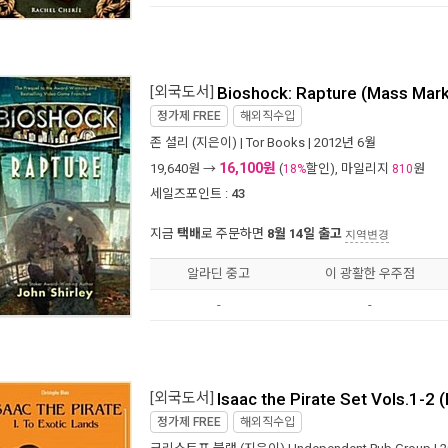
[외국도서]
Bioshock: Rapture (Mass Mar
정가제
FREE
해외직수입
존 셜리
(지은이) |
Tor Books
| 2012년 6월
16,100원
19,640
원 →
(
할인), 마일리지
원
18%
810
세일즈포인트 :
43
지금
택배
로 주문하면
8월 14일 출고
지역변경
알라딘 중고
이 광활한 우주점
-
-
[외국도서]
Isaac the Pirate Set Vols.1-2
정가제
FREE
해외직수입