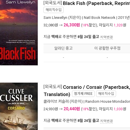
[외국도서]
Black Fish (Paperback, Reprin
해외직수입
Sam Llewellyn
(지은이) |
Natl Book Network
| 2011년
26,300원
32,080
원 →
(
할인), 마일리지
원
18%
1,320
지금
택배
로 주문하면
8월 24일 출고
지역변경
알라딘 중고
이 광활한 우주점
-
-
[외국도서]
Corsario / Corsair (Paperback
Translation)
정가제
FREE
해외직수입
클라이브 커슬러
(지은이) |
Random House Mondador
20,440원
24,930
원 →
(
할인), 마일리지
원
18%
1,030
지금
택배
로 주문하면
8월 24일 출고
지역변경