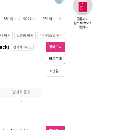
851위
901위
951위
니 담기
보관함 담기
마이리스트 담기
ack)
장바구니
정가제
FREE
바로구매
월
보관함
판매자 중고
-