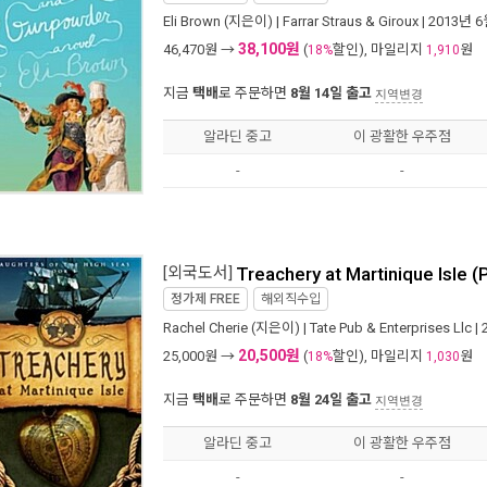
Eli Brown
(지은이) |
Farrar Straus & Giroux
| 2013년 
38,100원
46,470
원 →
(
할인), 마일리지
원
18%
1,910
지금
택배
로 주문하면
8월 14일 출고
지역변경
알라딘 중고
이 광활한 우주점
-
-
[외국도서]
Treachery at Martinique Isle 
정가제
FREE
해외직수입
Rachel Cherie
(지은이) |
Tate Pub & Enterprises Llc
|
20,500원
25,000
원 →
(
할인), 마일리지
원
18%
1,030
지금
택배
로 주문하면
8월 24일 출고
지역변경
알라딘 중고
이 광활한 우주점
-
-