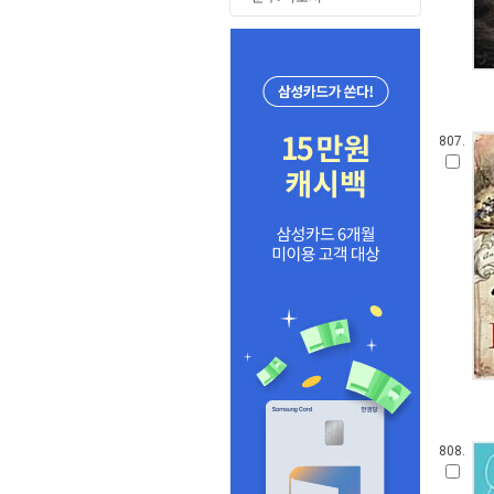
807.
808.