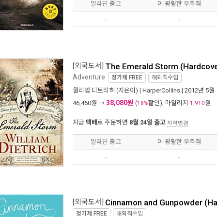
알라딘 중고
이 광활한 우주점
-
-
[외국도서]
The Emerald Storm (Hardcove
Adventure
정가제
FREE
해외직수입
윌리엄 디트리히
(지은이) |
HarperCollins
| 2012년 5월
38,080원
46,450
원 →
(
할인), 마일리지
원
18%
1,910
지금
택배
로 주문하면
8월 24일 출고
지역변경
알라딘 중고
이 광활한 우주점
-
-
[외국도서]
Cinnamon and Gunpowder (Ha
정가제
FREE
해외직수입