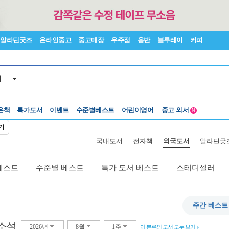
알라딘굿즈
온라인중고
중고매장
우주점
음반
블루레이
커피
서
수준별베스트
중고 외서
온책
특가도서
이벤트
Lexile®
어린이영어
5백원부터
N
수준별베스트
중고 외서
기
국내도서
전자책
외국도서
알라딘굿
베스트
수준별 베스트
특가 도서 베스트
스테디셀러
주간 베스트
소설
2026년
8월
1주
이 분류의 도서 모두 보기