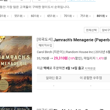
 동안 가장 많은 고객들이 구매한 영미도서 순위입니다.
501위
551위
601위
651위
701위
751위
801위
전체선택
장바구
[외국도서]
Jamrach's Menagerie (Paperb
해외직수입
Carol Birch
(지은이) |
Random House Inc
| 2012년 6
29,310원
35,750
원 →
(
할인), 마일리지
원
18%
1,470
지금
택배
로 주문하면
8월 14일 출고
지역변경
알라딘 중고
이 광활한 우주점
-
-