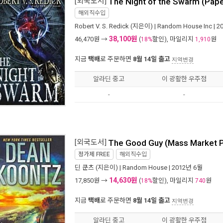
[외국도서]
The Night of the Swarm (Pap
해외직수입
Robert V. S. Redick
(지은이) |
Random House Inc
| 2
38,100원
46,470
원 →
(
할인), 마일리지
원
18%
1,910
지금
택배
로 주문하면
8월 14일 출고
지역변경
알라딘 중고
이 광활한 우주점
-
-
[외국도서]
The Good Guy (Mass Market 
정가제
FREE
해외직수입
딘 쿤츠
(지은이) |
Random House
| 2012년 6월
14,630원
17,850
원 →
(
할인), 마일리지
원
18%
740
지금
택배
로 주문하면
8월 14일 출고
지역변경
알라딘 중고
이 광활한 우주점