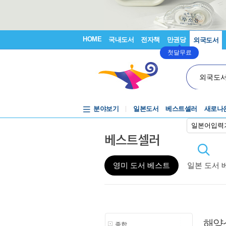
HOME
국내도서
전자책
만권당
외국도서
첫달무료
외국도
분야보기
일본도서
베스트셀러
새로나
일본어입력
베스트셀러
영미 도서 베스트
일본 도서 
해양
종합