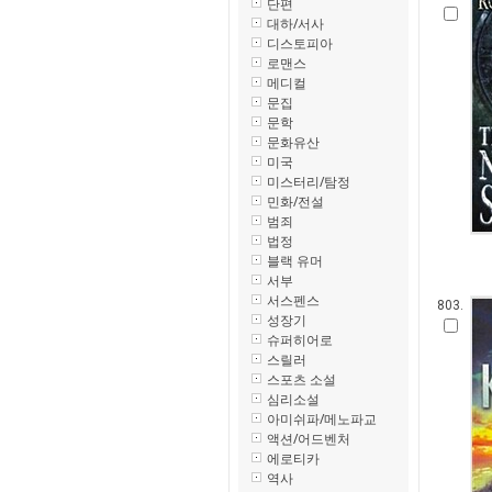
단편
대하/서사
디스토피아
로맨스
메디컬
문집
문학
문화유산
미국
미스터리/탐정
민화/전설
범죄
법정
블랙 유머
서부
서스펜스
803.
성장기
슈퍼히어로
스릴러
스포츠 소설
심리소설
아미쉬파/메노파교
액션/어드벤처
에로티카
역사