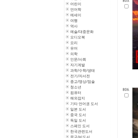
805.
어린이
언어학
에세이
여행
역사
예술/대중문화
오디오북
요리
유머
의학
인문/사회
자기계발
과학/수학/생태
전기/자서전
종교/명상/점술
청소년
806.
컴퓨터
해외잡지
기타 언어권 도서
일본 도서
중국 도서
독일 도서
스페인 도서
한국관련도서
문구/비도서