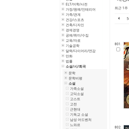
ELT/어학/사전
최근 1주
가정/원예/인테리어
가족/관계
건강/스포츠
건축/디자인
경제경영
공예/취미/수집
교육/자료
801.
기술공학
달력/다이어리/연감
만화
법률
소설/시/희곡
문학
문학비평
소설
가족소설
고딕소설
고스트
고전
근현대
기독교 소설
남성 어드벤처
느와르
802.