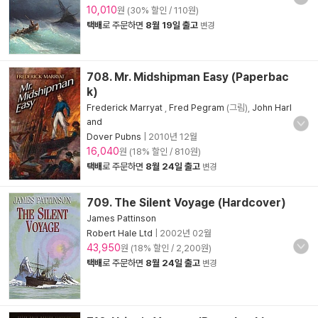
10,010
원 (30% 할인 / 110원)
택배
로 주문하면
8월 19일 출고
변경
708. Mr. Midshipman Easy (Paperbac
k)
Frederick Marryat
,
Fred Pegram
(그림),
John Harl
and
Dover Pubns
|
2010년 12월
16,040
원 (18% 할인 / 810원)
택배
로 주문하면
8월 24일 출고
변경
709. The Silent Voyage (Hardcover)
James Pattinson
Robert Hale Ltd
|
2002년 02월
43,950
원 (18% 할인 / 2,200원)
택배
로 주문하면
8월 24일 출고
변경