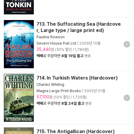
713. The Suffocating Sea (Hardcove
r, Large type / large print ed)
Pauline Rowson
Severn House Pub Ltd
|
2009년 10월
35,440
원 (30% 할인 / 1,780원)
택배
로 주문하면
8월 19일 출고
변경
714. In Turkish Waters (Hardcover)
Charles Whiting
Magna Large Print Books
|
2002년 01월
57,100
원 (10% 할인 / 1,720원)
택배
로 주문하면
8월 24일 출고
변경
715. The Antigallican (Hardcover)