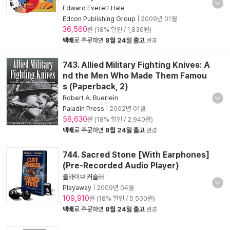
Edward Everett Hale
Edcon Publishing Group
|
2009년 01월
36,560
원 (18% 할인 / 1,830원)
택배
로 주문하면
8월 24일 출고
변경
743. Allied Military Fighting Knives: A
nd the Men Who Made Them Famou
s (Paperback, 2)
Robert A. Buerlein
Paladin Press
|
2002년 01월
58,630
원 (18% 할인 / 2,940원)
택배
로 주문하면
8월 24일 출고
변경
744. Sacred Stone [With Earphones]
(Pre-Recorded Audio Player)
클라이브 커슬러
Playaway
|
2009년 04월
109,910
원 (18% 할인 / 5,500원)
택배
로 주문하면
8월 24일 출고
변경