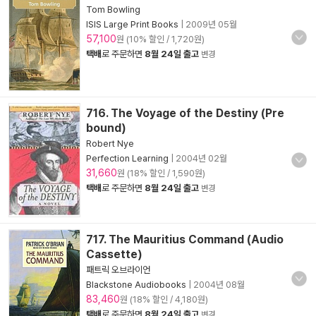
Tom Bowling
ISIS Large Print Books
|
2009년 05월
57,100
원 (10% 할인 / 1,720원)
택배
로 주문하면
8월 24일 출고
변경
716. The Voyage of the Destiny (Pre
bound)
Robert Nye
Perfection Learning
|
2004년 02월
31,660
원 (18% 할인 / 1,590원)
택배
로 주문하면
8월 24일 출고
변경
717. The Mauritius Command (Audio
Cassette)
패트릭 오브라이언
Blackstone Audiobooks
|
2004년 08월
83,460
원 (18% 할인 / 4,180원)
택배
로 주문하면
8월 24일 출고
변경