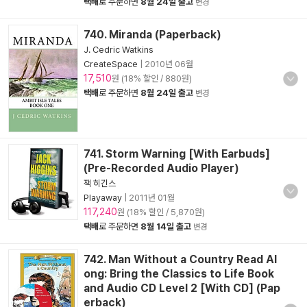
택배
로 주문하면
8월 24일 출고
변경
740. Miranda (Paperback)
J. Cedric Watkins
CreateSpace
|
2010년 06월
17,510
원 (18% 할인 / 880원)
택배
로 주문하면
8월 24일 출고
변경
741. Storm Warning [With Earbuds]
(Pre-Recorded Audio Player)
잭 히긴스
Playaway
|
2011년 01월
117,240
원 (18% 할인 / 5,870원)
택배
로 주문하면
8월 14일 출고
변경
742. Man Without a Country Read Al
ong: Bring the Classics to Life Book
and Audio CD Level 2 [With CD] (Pap
erback)