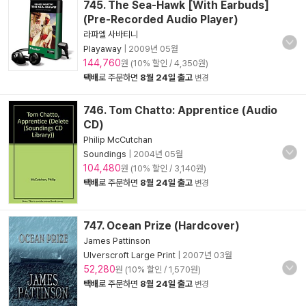
745. The Sea-Hawk [With Earbuds]
(Pre-Recorded Audio Player)
라파엘 사바티니
Playaway
|
2009년 05월
144,760
원 (10% 할인 / 4,350원)
택배
로 주문하면
8월 24일 출고
변경
746. Tom Chatto: Apprentice (Audio
CD)
Philip McCutchan
Soundings
|
2004년 05월
104,480
원 (10% 할인 / 3,140원)
택배
로 주문하면
8월 24일 출고
변경
747. Ocean Prize (Hardcover)
James Pattinson
Ulverscroft Large Print
|
2007년 03월
52,280
원 (10% 할인 / 1,570원)
택배
로 주문하면
8월 24일 출고
변경