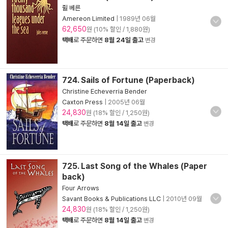
쥘 베른
Amereon Limited
|
1989년 06월
62,650
원 (10% 할인 / 1,880원)
택배
로 주문하면
8월 24일 출고
변경
724. Sails of Fortune (Paperback)
Christine Echeverria Bender
Caxton Press
|
2005년 06월
24,830
원 (18% 할인 / 1,250원)
택배
로 주문하면
8월 14일 출고
변경
725. Last Song of the Whales (Paper
back)
Four Arrows
Savant Books & Publications LLC
|
2010년 09월
24,830
원 (18% 할인 / 1,250원)
택배
로 주문하면
8월 14일 출고
변경