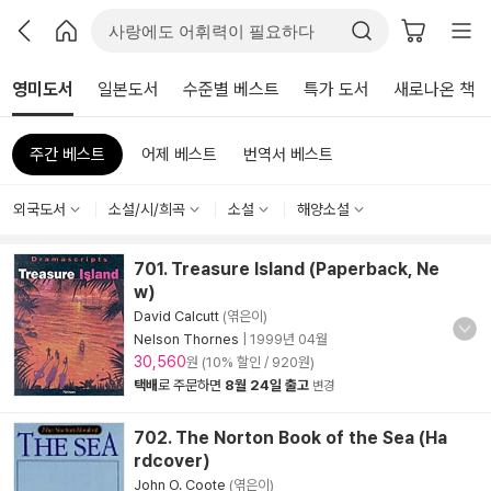
영미도서
일본도서
수준별 베스트
특가 도서
새로나온 책
주간 베스트
어제 베스트
번역서 베스트
외국도서
소설/시/희곡
소설
해양소설
701. Treasure Island (Paperback, Ne
w)
David Calcutt
(엮은이)
Nelson Thornes
|
1999년 04월
30,560
원 (10% 할인 / 920원)
택배
로 주문하면
8월 24일 출고
변경
702. The Norton Book of the Sea (Ha
rdcover)
John O. Coote
(엮은이)