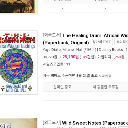
-
-
[외국도서]
The Healing Drum: African W
(Paperback, Original)
정가제
FREE
해외직
Yaya Diallo
,
Mitchell Hall
(지은이) |
Destiny Books
| 
25,190원
30,720
원 →
(
할인), 마일리지
원
18%
1,260
세일즈포인트 :
11
지금
택배
로 주문하면
8월 24일 출고
지역변경
알라딘 중고
이 광활한 우주점
-
-
[외국도서]
Wild Sweet Notes (Paperback, 