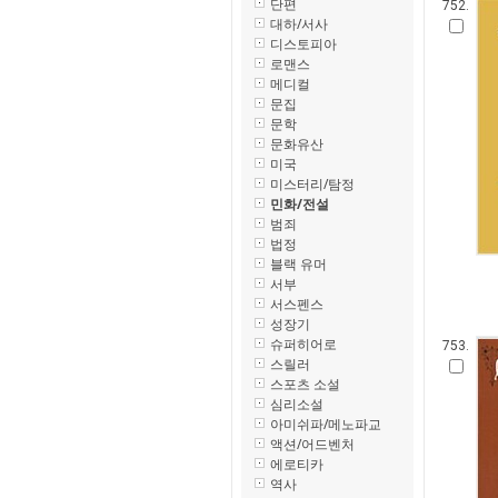
단편
752.
대하/서사
디스토피아
로맨스
메디컬
문집
문학
문화유산
미국
미스터리/탐정
민화/전설
범죄
법정
블랙 유머
서부
서스펜스
성장기
슈퍼히어로
753.
스릴러
스포츠 소설
심리소설
아미쉬파/메노파교
액션/어드벤처
에로티카
역사