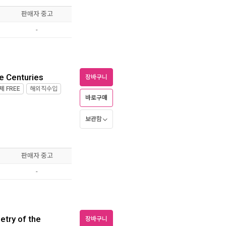
판매자 중고
-
e Centuries
장바구니
제
FREE
해외직수입
바로구매
보관함
판매자 중고
-
etry of the
장바구니