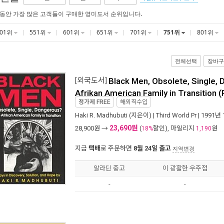
 동안 가장 많은 고객들이 구매한 영미도서 순위입니다.
501위
551위
601위
651위
701위
751위
801위
전체선택
장바구
[외국도서]
Black Men, Obsolete, Single,
Afrikan American Family in Transition 
정가제
FREE
해외직수입
Haki R. Madhubuti
(지은이) |
Third World Pr
| 1991년
23,690원
28,900
원 →
(
할인), 마일리지
원
18%
1,190
지금
택배
로 주문하면
8월 24일 출고
지역변경
알라딘 중고
이 광활한 우주점
-
-