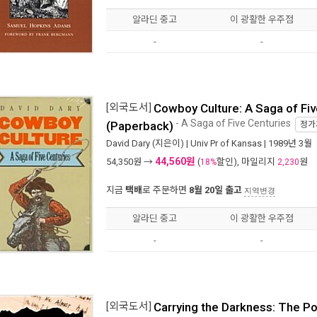
알라딘 중고
이 광활한 우주점
-
-
[외국도서]
Cowboy Culture: A Saga of Fiv
- A Saga of Five Centuries
(Paperback)
정가
David Dary
(지은이) |
Univ Pr of Kansas
| 1989년 3월
44,560원
54,350
원 →
(
할인), 마일리지
원
18%
2,230
지금
택배
로 주문하면
8월 20일 출고
지역변경
알라딘 중고
이 광활한 우주점
-
-
[외국도서]
Carrying the Darkness: The Po