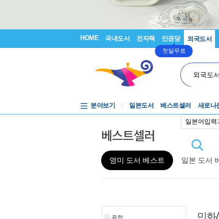
HOME
국내도서
전자책
만권당
외국도서
첫달무료
외국도
분야보기
일본도서
베스트셀러
새로나
일본어입력
베스트셀러
영미 도서 베스트
일본 도서 
민화
종합