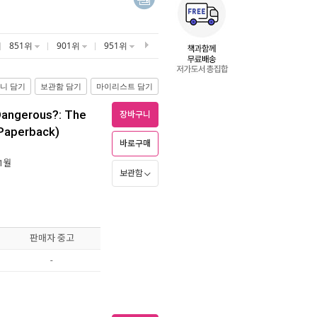
851위
901위
951위
니 담기
보관함 담기
마이리스트 담기
 Dangerous?: The
장바구니
(Paperback)
바로구매
 1월
보관함
판매자 중고
-