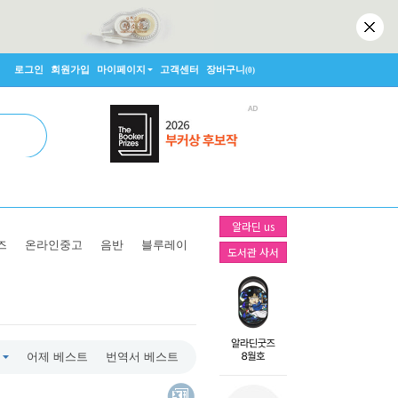
로그인
회원가입
마이페이지
고객센터
장바구니
(0)
알라딘 us
즈
온라인중고
음반
블루레이
도서관 사서
어제 베스트
번역서 베스트