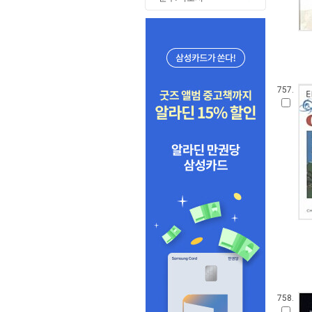
757.
758.