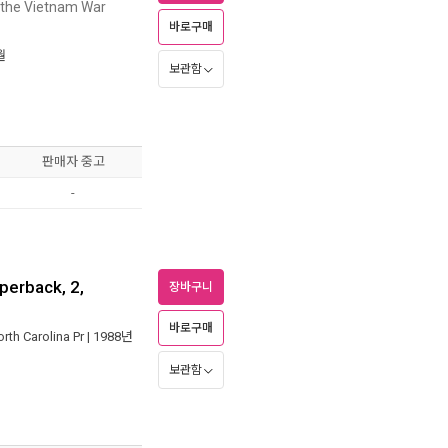
 the Vietnam War
바로구매
월
보관함
판매자 중고
-
perback, 2,
장바구니
바로구매
rth Carolina Pr
| 1988년
보관함