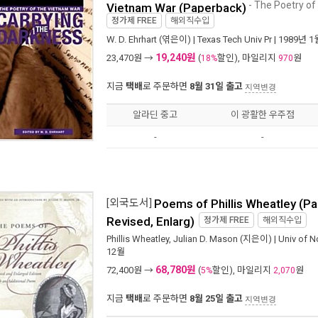
- The Poetry of
Vietnam War (Paperback)
정가제
FREE
해외직수입
W. D. Ehrhart
(엮은이) |
Texas Tech Univ Pr
| 1989년 1
19,240원
23,470
원 →
(
할인), 마일리지
원
18%
970
지금
택배
로 주문하면
8월 31일 출고
지역변경
알라딘 중고
이 광활한 우주점
-
-
[외국도서]
Poems of Phillis Wheatley (Pa
Revised, Enlarg)
정가제
FREE
해외직수입
Phillis Wheatley
,
Julian D. Mason
(지은이) |
Univ of No
12월
68,780원
72,400
원 →
(
할인), 마일리지
원
5%
2,070
지금
택배
로 주문하면
8월 25일 출고
지역변경