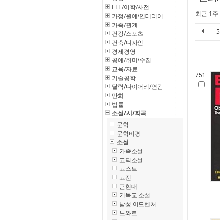
ELT/어학/사전
최근 1주
가정/원예/인테리어
가족/관계
건강/스포츠
건축/디자인
경제경영
공예/취미/수집
교육/자료
751.
기술공학
달력/다이어리/연감
만화
법률
소설/시/희곡
문학
문학비평
소설
가족소설
고딕소설
고스트
고전
근현대
기독교 소설
남성 어드벤처
느와르