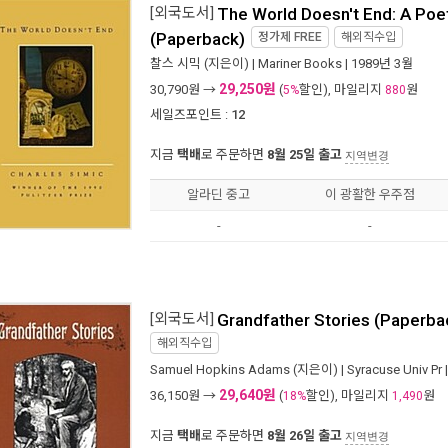
[외국도서]
The World Doesn't End: A Poet
(Paperback)
정가제
FREE
해외직수입
찰스 시믹
(지은이) |
Mariner Books
| 1989년 3월
29,250원
30,790
원 →
(
할인), 마일리지
원
5%
880
세일즈포인트 :
12
지금
택배
로 주문하면
8월 25일 출고
지역변경
알라딘 중고
이 광활한 우주점
-
-
[외국도서]
Grandfather Stories (Paperba
해외직수입
Samuel Hopkins Adams
(지은이) |
Syracuse Univ Pr
29,640원
36,150
원 →
(
할인), 마일리지
원
18%
1,490
지금
택배
로 주문하면
8월 26일 출고
지역변경