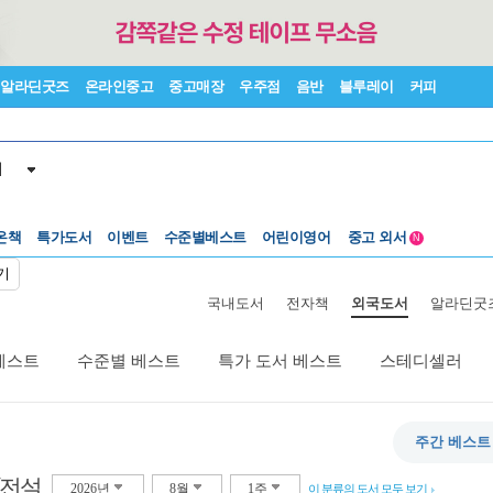
알라딘굿즈
온라인중고
중고매장
우주점
음반
블루레이
커피
서
수준별베스트
중고 외서
온책
특가도서
이벤트
어린이영어
Lexile®
5백원부터
N
수준별베스트
중고 외서
기
국내도서
전자책
외국도서
알라딘굿
베스트
수준별 베스트
특가 도서 베스트
스테디셀러
주간 베스트
/전설
2026년
8월
1주
이 분류의 도서 모두 보기