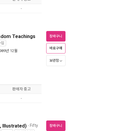
-
isdom Teachings
장바구니
수입
바로구매
1989년 12월
보관함
판매자 중고
-
Illustrated)
- Fifty
장바구니