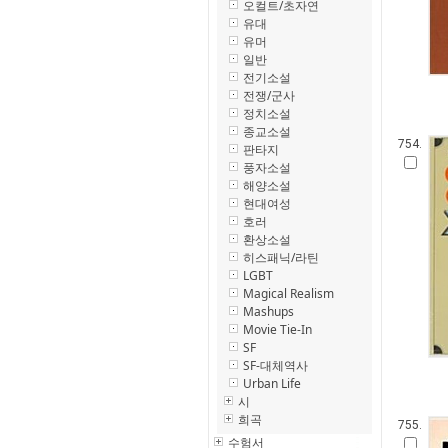
오컬트/초자연
유대
유머
일반
전기소설
전쟁/군사
정치소설
종교소설
754.
판타지
풍자소설
해양소설
현대여성
호러
환상소설
히스패닉/라틴
LGBT
Magical Realism
Mashups
Movie Tie-In
SF
SF-대체역사
Urban Life
시
희곡
755.
수험서