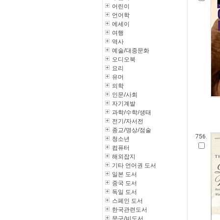
어린이
언어학
에세이
여행
역사
예술/대중문화
오디오북
요리
유머
의학
인문/사회
자기계발
과학/수학/생태
전기/자서전
종교/명상/점술
756.
청소년
컴퓨터
해외잡지
기타 언어권 도서
일본 도서
중국 도서
독일 도서
스페인 도서
한국관련도서
문구/비도서