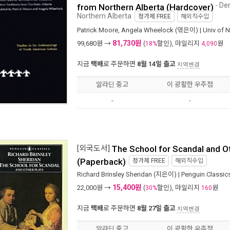
- De
from Northern Alberta (Hardcover)
Northern Alberta
정가제
FREE
해외직수입
Patrick Moore
,
Angela Wheelock
(엮은이) |
Univ of 
81,730원
99,680
원 →
(
할인), 마일리지
원
18%
4,090
지금
택배
로 주문하면
8월 14일 출고
지역변경
알라딘 중고
이 광활한 우주점
-
-
[외국도서]
The School for Scandal and O
(Paperback)
정가제
FREE
해외직수입
Richard Brinsley Sheridan
(지은이) |
Penguin Classic
15,400원
22,000
원 →
(
할인), 마일리지
원
30%
160
지금
택배
로 주문하면
8월 27일 출고
지역변경
알라딘 중고
이 광활한 우주점