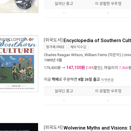
알라딘 중고
이 광활한 우주점
-
-
[외국도서]
Encyclopedia of Southern Cul
정가제
FREE
해외직수입
Charles Reagan Wilson
,
William Ferris
(지은이) |
Univ
1989년 9월
147,130원
179,430
원 →
(
할인), 마일리지
18%
7,360
지금
택배
로 주문하면
8월 26일 출고
지역변경
알라딘 중고
이 광활한 우주점
-
-
[외국도서]
Wolverine Myths and Visions: 