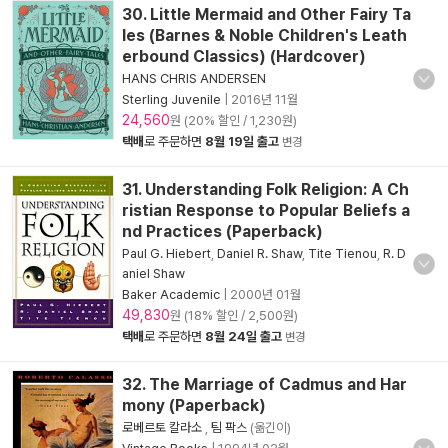
30. Little Mermaid and Other Fairy Ta
les (Barnes & Noble Children's Leath
erbound Classics) (Hardcover)
HANS CHRIS ANDERSEN
Sterling Juvenile
|
2016년 11월
24,560
원 (20% 할인 / 1,230원)
택배
로 주문하면
8월 19일 출고
변경
31. Understanding Folk Religion: A Ch
ristian Response to Popular Beliefs a
nd Practices (Paperback)
Paul G. Hiebert
,
Daniel R. Shaw
,
Tite Tienou
,
R. D
aniel Shaw
Baker Academic
|
2000년 01월
49,830
원 (18% 할인 / 2,500원)
택배
로 주문하면
8월 24일 출고
변경
32. The Marriage of Cadmus and Har
mony (Paperback)
로베르토 칼라소
,
팀 팍스
(옮긴이)