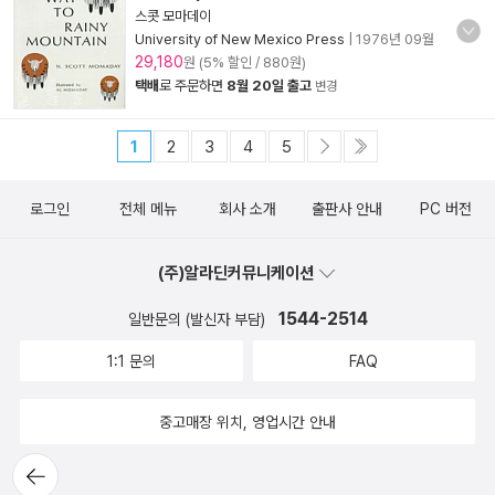
스콧 모마데이
University of New Mexico Press
|
1976년 09월
29,180
원 (5% 할인 / 880원)
택배
로 주문하면
8월 20일 출고
변경
1
2
3
4
5
로그인
전체 메뉴
회사 소개
출판사 안내
PC 버전
(주)알라딘커뮤니케이션
1544-2514
일반문의 (발신자 부담)
1:1 문의
FAQ
중고매장 위치, 영업시간 안내
뒤로가
기