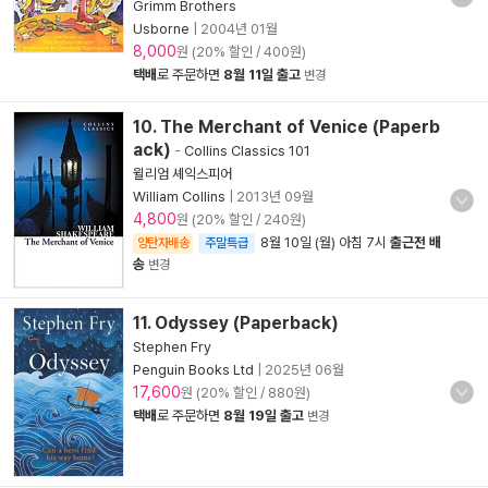
Grimm Brothers
Usborne
|
2004년 01월
8,000
원 (20% 할인 / 400원)
택배
로 주문하면
8월 11일 출고
변경
10. The Merchant of Venice (Paperb
ack)
-
Collins Classics 101
윌리엄 셰익스피어
William Collins
|
2013년 09월
4,800
원 (20% 할인 / 240원)
8월 10일 (월) 아침 7시
출근전 배
양탄자배송
주말특급
송
변경
11. Odyssey (Paperback)
Stephen Fry
Penguin Books Ltd
|
2025년 06월
17,600
원 (20% 할인 / 880원)
택배
로 주문하면
8월 19일 출고
변경