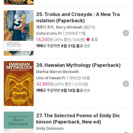
25. Troilus and Criseyde : A New Tra
nslation (Paperback)
제프리 초서
,
Barry Windeatt
(옮긴이)
Oxford Univ Pr
|
2008년 11월
14,240
4.0
원 (35% 할인 / 430원)
택배
로 주문하면
8월 21일 출고
변경
26. Hawaiian Mythology (Paperback)
Martha Warren Beckwith
Univ of Hawaii Pr
|
1982년 06월
42,880
원 (20% 할인 / 2,150원)
택배
로 주문하면
8월 14일 출고
변경
27. The Selected Poems of Emily Dic
kinson (Paperback, New ed)
Emily Dickinson