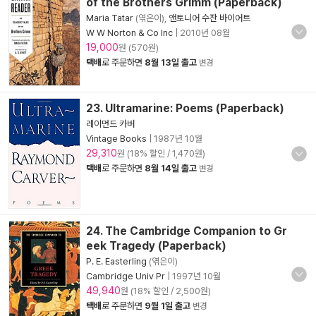
of the Brothers Grimm (Paperback)
Maria Tatar
(엮은이),
앤토니어 수잔 바이어트
W W Norton & Co Inc
|
2010년 08월
19,000
원 (570원)
택배
로 주문하면
8월 13일 출고
변경
23. Ultramarine: Poems (Paperback)
레이먼드 카버
Vintage Books
|
1987년 10월
29,310
원 (18% 할인 / 1,470원)
택배
로 주문하면
8월 14일 출고
변경
24. The Cambridge Companion to Gr
eek Tragedy (Paperback)
P. E. Easterling
(엮은이)
Cambridge Univ Pr
|
1997년 10월
49,940
원 (18% 할인 / 2,500원)
택배
로 주문하면
9월 1일 출고
변경