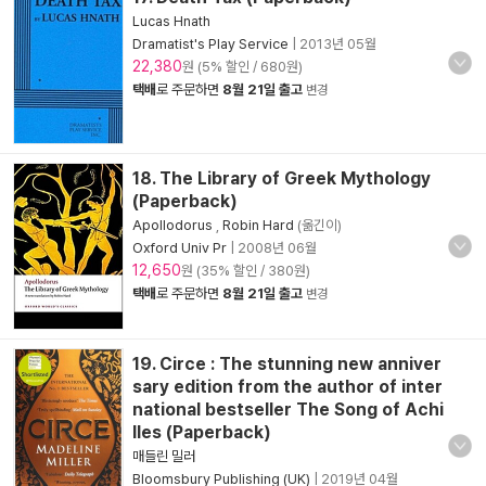
Lucas Hnath
Dramatist's Play Service
|
2013년 05월
22,380
원 (5% 할인 / 680원)
택배
로 주문하면
8월 21일 출고
변경
18. The Library of Greek Mythology
(Paperback)
Apollodorus
,
Robin Hard
(옮긴이)
Oxford Univ Pr
|
2008년 06월
12,650
원 (35% 할인 / 380원)
택배
로 주문하면
8월 21일 출고
변경
19. Circe : The stunning new anniver
sary edition from the author of inter
national bestseller The Song of Achi
lles (Paperback)
매들린 밀러
Bloomsbury Publishing (UK)
|
2019년 04월