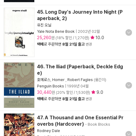
45. Long Day's Journey Into Night (P
aperback, 2)
유진 오닐
Yale Nota Bene Book
|
2002년 02월
25,260
10.0
원 (18% 할인 / 1,270원)
택배
로 주문하면
8월 21일 출고
변경
46. The Iliad (Paperback, Deckle Edg
e)
호메로스
,
Homer
,
Robert Fagles
(옮긴이)
Penguin Books
|
1999년 04월
30,440
9.0
원 (20% 할인 / 1,530원)
택배
로 주문하면
8월 21일 출고
변경
47. A Thousand and One Essential Pr
overbs (Hardcover)
- Book Blocks
Rodney Dale