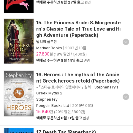
택배
로 주문하면
8월 27일 출고
변경
15. The Princess Bride: S. Morgenste
rn's Classic Tale of True Love and Hi
gh Adventure (Paperback)
윌리엄 골드먼
Mariner Books
|
2007년 10월
27,830
원 (18% 할인 / 1,400원)
택배
로 주문하면
8월 14일 출고
변경
16. Heroes : The myths of the Ancie
nt Greek heroes retold (Paperback)
- 『스티븐 프라이의 영웅이야기』 원서
-
Stephen Fry’s
Greek Myths 2
Stephen Fry
Penguin Books Ltd
|
2019년 06월
15,840
원 (20% 할인 / 800원)
택배
로 주문하면
8월 11일 출고
변경
17. Death Tax (Paperback)