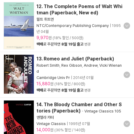
12. The Complete Poems of Walt Whi
tman (Paperback, New ed)
월트 휘트먼
NTC/Contemporary Publishing Company
|
1995
년 04월
9,970
원 (18% 할인 / 500원)
택배
로 주문하면
8월 19일 출고
변경
13. Romeo and Juliet (Paperback)
Robert Smith
,
Rex Gibson
,
Andrew
,
Vicki Wienan
d
Cambridge Univ Pr
|
2014년 01월
15,880
원 (18% 할인 / 800원)
택배
로 주문하면
8월 19일 출고
변경
14. The Bloody Chamber and Other S
tories (Paperback)
-
Vintage Classics 105
앤젤라 카터
Vintage Classics
|
1995년 07월
14,000
원 (30% 할인 / 140원)