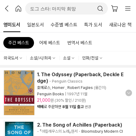
영미도서
일본도서
수준별 베스트
특가 도서
새로나온 책
주간 베스트
어제 베스트
번역서 베스트
외국도서
소설/시/희곡
소설
민화/전설
1. The Odyssey (Paperback, Deckle E
dge)
- Penguin Classics
호메로스
,
Homer
,
Robert Fagles
(옮긴이)
Penguin Books
|
1997년 11월
21,000
원 (30% 할인 / 210원)
택배
로 주문하면
8월 11일 출고
변경
2. The Song of Achilles (Paperback)
- 『아킬레우스의 노래』원서
-
Bloomsbury Modern Cl