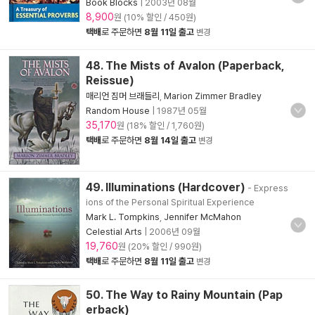
Book Blocks
|
2003년 08월
8,900
원 (10% 할인 / 450원)
택배
로 주문하면
8월 11일 출고
변경
48. The Mists of Avalon (Paperback,
Reissue)
매리언 짐머 브래들리
,
Marion Zimmer Bradley
Random House
|
1987년 05월
35,170
원 (18% 할인 / 1,760원)
택배
로 주문하면
8월 14일 출고
변경
49. Illuminations (Hardcover)
- Express
ions of the Personal Spiritual Experience
Mark L. Tompkins
,
Jennifer McMahon
Celestial Arts
|
2006년 09월
19,760
원 (20% 할인 / 990원)
택배
로 주문하면
8월 11일 출고
변경
50. The Way to Rainy Mountain (Pap
erback)