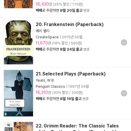
16,430
원 (25% 할인 / 170원)
택배
로 주문하면
8월 20일 출고
변경
20. Frankenstein (Paperback)
메리 셸리
CreateSpace
|
2015년 05월
11,670
원 (18% 할인 / 590원)
택배
로 주문하면
8월 24일 출고
변경
21. Selected Plays (Paperback)
Yeats, W B
Penguin Classics
|
1997년 04월
16,310
원 (30% 할인 / 330원)
택배
로 주문하면
8월 19일 출고
변경
22. Grimm Reader: The Classic Tales