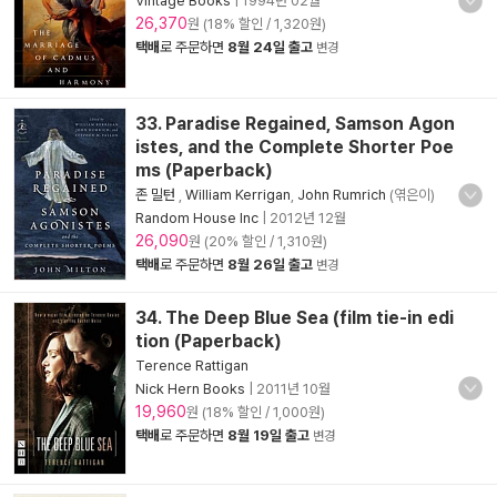
Vintage Books
|
1994년 02월
26,370
원 (18% 할인 / 1,320원)
택배
로 주문하면
8월 24일 출고
변경
33. Paradise Regained, Samson Agon
istes, and the Complete Shorter Poe
ms (Paperback)
존 밀턴
,
William Kerrigan
,
John Rumrich
(엮은이)
Random House Inc
|
2012년 12월
26,090
원 (20% 할인 / 1,310원)
택배
로 주문하면
8월 26일 출고
변경
34. The Deep Blue Sea (film tie-in edi
tion (Paperback)
Terence Rattigan
Nick Hern Books
|
2011년 10월
19,960
원 (18% 할인 / 1,000원)
택배
로 주문하면
8월 19일 출고
변경