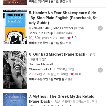
택배
로 주문하면
8월 11일 출고
변경
5. Hamlet: No Fear Shakespeare Side
-By-Side Plain English (Paperback, St
udy Guide)
윌리엄 셰익스피어
,
John Crowther
(엮은이)
Spark Pub Group
|
2003년 04월
10,160
6.0
원 (20% 할인 / 510원)
택배
로 주문하면
8월 11일 출고
변경
6. Our Bad Magnet (Paperback)
- 연극
'나쁜 자석' 원작
Douglas Maxwell
Oberon Books Ltd
|
2001년 08월
23,960
10.0
원 (18% 할인 / 1,200원)
택배
로 주문하면
8월 26일 출고
변경
7. Mythos : The Greek Myths Retold
(Paperback)
- 『스티븐 프라이의 그리스 신화』 원서