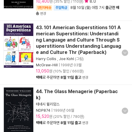
10,400
8.0
원 (35% 할인 / 110원)
8월 10일 (월) 아침 7시
출근전 배
양탄자배송
주말특급
송
변경
43. 101 American Superstitions 101 A
merican Superstitions: Understandi
ng Language and Culture Through S
uperstitions Understanding Languag
e and Culture Thr (Paperback)
Harry Collis
,
Joe Kohl
(그림)
McGraw-Hill
|
1998년 03월
13,050
원 (10% 할인 / 660원)
택배
로 주문하면
8월 11일 출고
변경
44. The Glass Menagerie (Paperbac
k)
테네시 윌리암스
NDP874
|
1999년 06월
15,520
원 (20% 할인 / 780원)
택배
로 주문하면
8월 11일 출고
변경