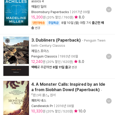
assics 4
매들린 밀러
Bloomsbury Paperbacks
|
2017년 09월
15,200
8.0
원 (20% 할인 / 760원)
8월 10일 (월) 아침 7시
출근전 배
양탄자배송
주말특급
송
변경
3. Dubliners (Paperback)
- Penguin Twen
tieth-Century Classics
제임스 조이스
Penguin Classics
|
1993년 06월
12,240
8.0
원 (20% 할인 / 620원)
택배
로 주문하면
8월 11일 출고
변경
4. A Monster Calls: Inspired by an Ide
a from Siobhan Dowd (Paperback)
-
『몬스터 콜스』 원서
패트릭 네스
Candlewick Pr
|
2016년 08월
10,320
10.0
원 (20% 할인 / 520원)