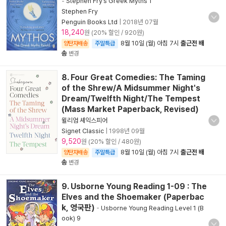
-
Stephen Fry’s Greek Myths 1
Stephen Fry
Penguin Books Ltd
|
2018년 07월
18,240
원 (20% 할인 / 920원)
8월 10일 (월) 아침 7시
출근전 배
양탄자배송
주말특급
송
변경
8. Four Great Comedies: The Taming
of the Shrew/A Midsummer Night's
Dream/Twelfth Night/The Tempest
(Mass Market Paperback, Revised)
윌리엄 셰익스피어
Signet Classic
|
1998년 09월
9,520
원 (20% 할인 / 480원)
8월 10일 (월) 아침 7시
출근전 배
양탄자배송
주말특급
송
변경
9. Usborne Young Reading 1-09 : The
Elves and the Shoemaker (Paperbac
k, 영국판)
-
Usborne Young Reading Level 1 (B
ook) 9