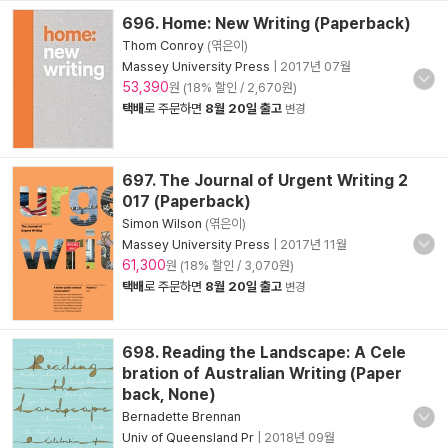
696. Home: New Writing (Paperback)
Thom Conroy
(엮은이)
Massey University Press
|
2017년 07월
53,390
원 (18% 할인 / 2,670원)
택배
로 주문하면
8월 20일 출고
변경
697. The Journal of Urgent Writing 2
017 (Paperback)
Simon Wilson
(엮은이)
Massey University Press
|
2017년 11월
61,300
원 (18% 할인 / 3,070원)
택배
로 주문하면
8월 20일 출고
변경
698. Reading the Landscape: A Cele
bration of Australian Writing (Paper
back, None)
Bernadette Brennan
Univ of Queensland Pr
|
2018년 09월