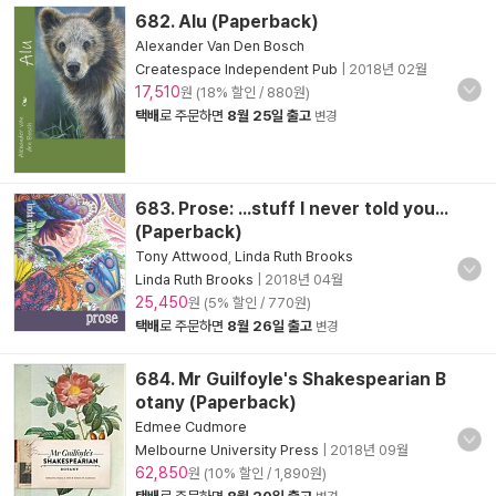
682. Alu (Paperback)
Alexander Van Den Bosch
Createspace Independent Pub
|
2018년 02월
17,510
원 (18% 할인 / 880원)
택배
로 주문하면
8월 25일 출고
변경
683. Prose: ...stuff I never told you...
(Paperback)
Tony Attwood
,
Linda Ruth Brooks
Linda Ruth Brooks
|
2018년 04월
25,450
원 (5% 할인 / 770원)
택배
로 주문하면
8월 26일 출고
변경
684. Mr Guilfoyle's Shakespearian B
otany (Paperback)
Edmee Cudmore
Melbourne University Press
|
2018년 09월
62,850
원 (10% 할인 / 1,890원)