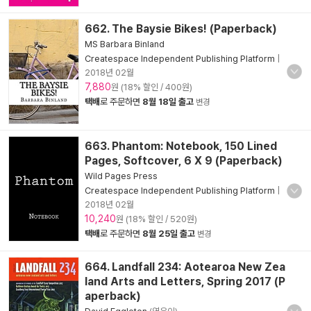
662. The Baysie Bikes! (Paperback)
MS Barbara Binland
Createspace Independent Publishing Platform
|
2018년 02월
7,880
원 (18% 할인 / 400원)
택배
로 주문하면
8월 18일 출고
변경
663. Phantom: Notebook, 150 Lined
Pages, Softcover, 6 X 9 (Paperback)
Wild Pages Press
Createspace Independent Publishing Platform
|
2018년 02월
10,240
원 (18% 할인 / 520원)
택배
로 주문하면
8월 25일 출고
변경
664. Landfall 234: Aotearoa New Zea
land Arts and Letters, Spring 2017 (P
aperback)