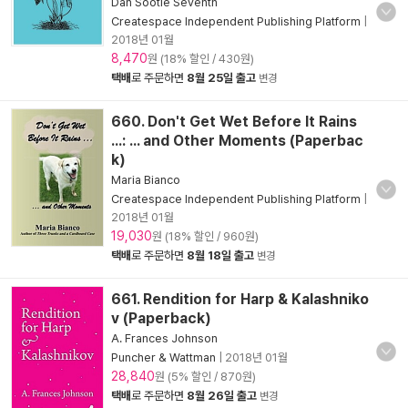
Dan Sootie Seventh
Createspace Independent Publishing Platform
|
2018년 01월
8,470
원 (18% 할인 / 430원)
택배
로 주문하면
8월 25일 출고
변경
660. Don't Get Wet Before It Rains
...: ... and Other Moments (Paperbac
k)
Maria Bianco
Createspace Independent Publishing Platform
|
2018년 01월
19,030
원 (18% 할인 / 960원)
택배
로 주문하면
8월 18일 출고
변경
661. Rendition for Harp & Kalashniko
v (Paperback)
A. Frances Johnson
Puncher & Wattman
|
2018년 01월
28,840
원 (5% 할인 / 870원)
택배
로 주문하면
8월 26일 출고
변경