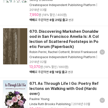
Createspace Independent Publishing Platform
|
2018년 03월
7,950
원 (18% 할인 / 400원)
택배
로 주문하면
8월 25일 출고
변경
670. Discovering Markshen Donaldw
ood in San Francisco Amelia Is: A Col
lection of Scattered Footsteps in Po
etic Forum (Paperback)
Robin Perini
,
Rachel Cotterill
,
Bristol Frankwood
Createspace Independent Publishing Platform
|
2018년 02월
13,070
원 (18% 할인 / 660원)
택배
로 주문하면
8월 18일 출고
변경
671. As Through Life I Go: Poetry Ref
lectons on Walking with God (Hardc
over)
Pauline Young
Linda Ruth Brooks Publishing
|
2018년 03월