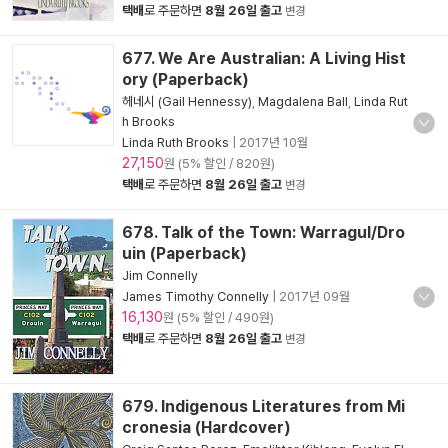
택배
로 주문하면
8월 26일 출고
변경
677. We Are Australian: A Living Hist
ory (Paperback)
헤네시 (Gail Hennessy)
,
Magdalena Ball
,
Linda Rut
h Brooks
Linda Ruth Brooks
|
2017년 10월
27,150
원 (5% 할인 / 820원)
택배
로 주문하면
8월 26일 출고
변경
678. Talk of the Town: Warragul/Dro
uin (Paperback)
Jim Connelly
James Timothy Connelly
|
2017년 09월
16,130
원 (5% 할인 / 490원)
택배
로 주문하면
8월 26일 출고
변경
679. Indigenous Literatures from Mi
cronesia (Hardcover)