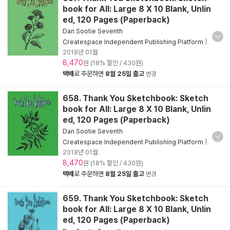
book for All: Large 8 X 10 Blank, Unlin
ed, 120 Pages (Paperback)
Dan Sootie Seventh
Createspace Independent Publishing Platform
|
2018년 01월
8,470
원 (18% 할인 / 430원)
택배
로 주문하면
8월 25일 출고
변경
658. Thank You Sketchbook: Sketch
book for All: Large 8 X 10 Blank, Unlin
ed, 120 Pages (Paperback)
Dan Sootie Seventh
Createspace Independent Publishing Platform
|
2018년 01월
8,470
원 (18% 할인 / 430원)
택배
로 주문하면
8월 25일 출고
변경
659. Thank You Sketchbook: Sketch
book for All: Large 8 X 10 Blank, Unlin
ed, 120 Pages (Paperback)