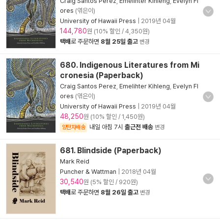
Craig Santos Perez
,
Emelihter Kihleng
,
Evelyn Fl
ores
(엮은이)
University of Hawaii Press
|
2019년 04월
144,780
원 (10% 할인 / 4,350원)
택배
로 주문하면
8월 25일 출고
변경
680. Indigenous Literatures from Mi
cronesia (Paperback)
Craig Santos Perez
,
Emelihter Kihleng
,
Evelyn Fl
ores
(엮은이)
University of Hawaii Press
|
2019년 04월
48,250
원 (10% 할인 / 1,450원)
내일 아침 7시
출근전 배송
양탄자배송
변경
681. Blindside (Paperback)
Mark Reid
Puncher & Wattman
|
2018년 04월
30,540
원 (5% 할인 / 920원)
택배
로 주문하면
8월 26일 출고
변경