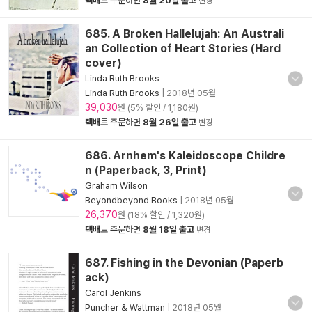
택배
로 주문하면
8월 20일 출고
변경
685. A Broken Hallelujah: An Australi
an Collection of Heart Stories (Hard
cover)
Linda Ruth Brooks
Linda Ruth Brooks
|
2018년 05월
39,030
원 (5% 할인 / 1,180원)
택배
로 주문하면
8월 26일 출고
변경
686. Arnhem's Kaleidoscope Childre
n (Paperback, 3, Print)
Graham Wilson
Beyondbeyond Books
|
2018년 05월
26,370
원 (18% 할인 / 1,320원)
택배
로 주문하면
8월 18일 출고
변경
687. Fishing in the Devonian (Paperb
ack)
Carol Jenkins
Puncher & Wattman
|
2018년 05월