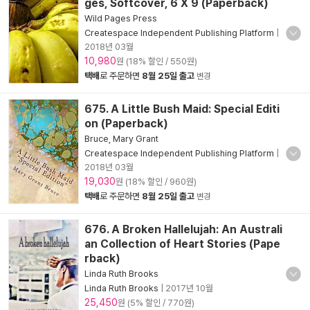
ges, Softcover, 6 X 9 (Paperback)
Wild Pages Press
Createspace Independent Publishing Platform
|
2018년 03월
10,980
원 (18% 할인 / 550원)
택배
로 주문하면
8월 25일 출고
변경
675. A Little Bush Maid: Special Editi
on (Paperback)
Bruce, Mary Grant
Createspace Independent Publishing Platform
|
2018년 03월
19,030
원 (18% 할인 / 960원)
택배
로 주문하면
8월 25일 출고
변경
676. A Broken Hallelujah: An Australi
an Collection of Heart Stories (Pape
rback)
Linda Ruth Brooks
Linda Ruth Brooks
|
2017년 10월
25,450
원 (5% 할인 / 770원)