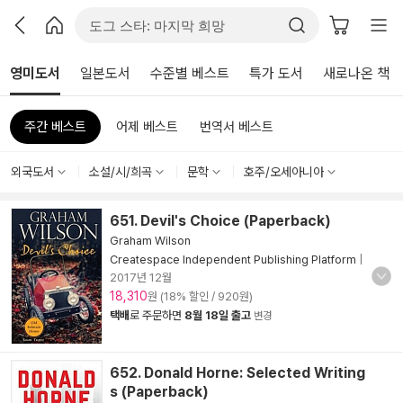
영미도서
일본도서
수준별 베스트
특가 도서
새로나온 책
주간 베스트
어제 베스트
번역서 베스트
외국도서
소설/시/희곡
문학
호주/오세아니아
651. Devil's Choice (Paperback)
Graham Wilson
Createspace Independent Publishing Platform
|
2017년 12월
18,310
원 (18% 할인 / 920원)
택배
로 주문하면
8월 18일 출고
변경
652. Donald Horne: Selected Writing
s (Paperback)