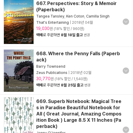
667. Perspectives: Story & Memoir
(Paperback)
Tangea Tansley
,
Ken Coton
,
Camilla Singh
That's Entertaining
|
2018년 04월
19,030
원 (18% 할인 / 960원)
택배
로 주문하면
8월 18일 출고
변경
668. Where the Penny Falls (Paperb
ack)
Barry Townsend
Zeus Publications
|
2018년 02월
30,770
원 (18% 할인 / 1,540원)
택배
로 주문하면
8월 25일 출고
변경
669. Superb Notebook: Magical Tree
s in Paradise Beautiful Notebook for
All ( Great Journal, Amazing Compos
ition Book ) Large 8.5 X 11 Inches (Pa
perback)
Jenny O'Jennifer