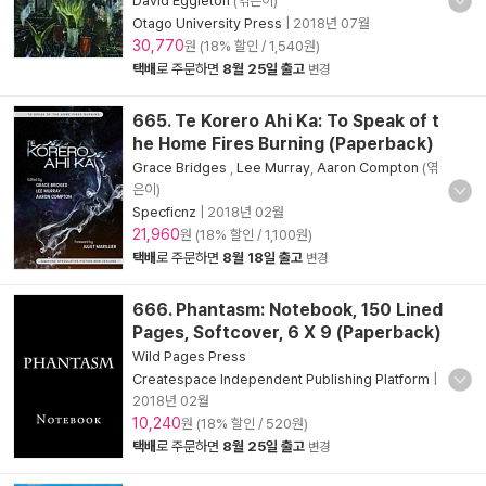
David Eggleton
(엮은이)
Otago University Press
|
2018년 07월
30,770
원 (18% 할인 / 1,540원)
택배
로 주문하면
8월 25일 출고
변경
665. Te Korero Ahi Ka: To Speak of t
he Home Fires Burning (Paperback)
Grace Bridges
,
Lee Murray
,
Aaron Compton
(엮
은이)
Specficnz
|
2018년 02월
21,960
원 (18% 할인 / 1,100원)
택배
로 주문하면
8월 18일 출고
변경
666. Phantasm: Notebook, 150 Lined
Pages, Softcover, 6 X 9 (Paperback)
Wild Pages Press
Createspace Independent Publishing Platform
|
2018년 02월
10,240
원 (18% 할인 / 520원)
택배
로 주문하면
8월 25일 출고
변경