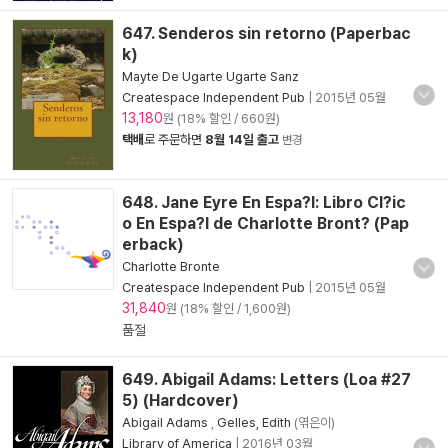
647. Senderos sin retorno (Paperbac
k)
Mayte De Ugarte Ugarte Sanz
Createspace Independent Pub
|
2015년 05월
13,180
원 (18% 할인 / 660원)
택배
로 주문하면
8월 14일 출고
변경
648. Jane Eyre En Espa?l: Libro Cl?ic
o En Espa?l de Charlotte Bront? (Pap
erback)
Charlotte Bronte
Createspace Independent Pub
|
2015년 05월
31,840
원 (18% 할인 / 1,600원)
품절
649. Abigail Adams: Letters (Loa #27
5) (Hardcover)
Abigail Adams
,
Gelles, Edith
(엮은이)
Library of America
|
2016년 03월