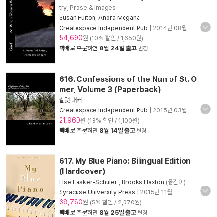
try, Prose & Images
Susan Fulton
,
Anora Mcgaha
Createspace Independent Pub
|
2014년 08월
54,690
원 (10% 할인 / 1,650원)
택배
로 주문하면
8월 24일 출고
변경
616. Confessions of the Nun of St. O
mer, Volume 3 (Paperback)
샬럿 대커
Createspace Independent Pub
|
2015년 03월
21,960
원 (18% 할인 / 1,100원)
택배
로 주문하면
8월 14일 출고
변경
617. My Blue Piano: Bilingual Edition
(Hardcover)
Else Lasker-Schuler
,
Brooks Haxton
(옮긴이)
Syracuse University Press
|
2015년 11월
68,780
원 (5% 할인 / 2,070원)
택배
로 주문하면
8월 25일 출고
변경