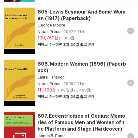
605. Lewis Seymour And Some Wom
en (1917) (Paperback)
George Moore
Nobel Press
|
2007년 11월
109,760
원 (3,300원)
택배
로 주문하면
8월 24일 출고
변경
606. Modern Women (1896) (Paperb
ack)
Laura Hansson
Nobel Press
|
2009년 11월
113,100
원 (10% 할인 / 3,400원)
택배
로 주문하면
8월 24일 출고
변경
607. Eccentricities of Genius: Memo
ries of Famous Men and Women of t
he Platform and Stage (Hardcover)
James B. Pond