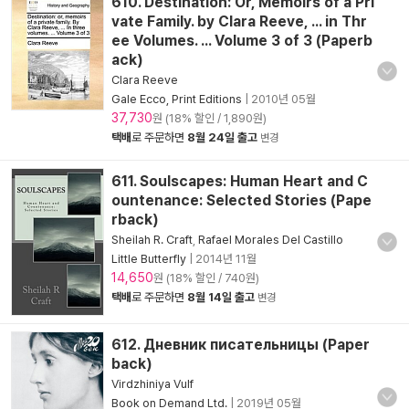
610. Destination: Or, Memoirs of a Pri
vate Family. by Clara Reeve, ... in Thr
ee Volumes. ... Volume 3 of 3 (Paperb
ack)
Clara Reeve
Gale Ecco, Print Editions
|
2010년 05월
37,730
원 (18% 할인 / 1,890원)
택배
로 주문하면
8월 24일 출고
변경
611. Soulscapes: Human Heart and C
ountenance: Selected Stories (Pape
rback)
Sheilah R. Craft
,
Rafael Morales Del Castillo
Little Butterfly
|
2014년 11월
14,650
원 (18% 할인 / 740원)
택배
로 주문하면
8월 14일 출고
변경
612. Дневник писательницы (Paper
back)
Virdzhiniya Vulf
Book on Demand Ltd.
|
2019년 05월