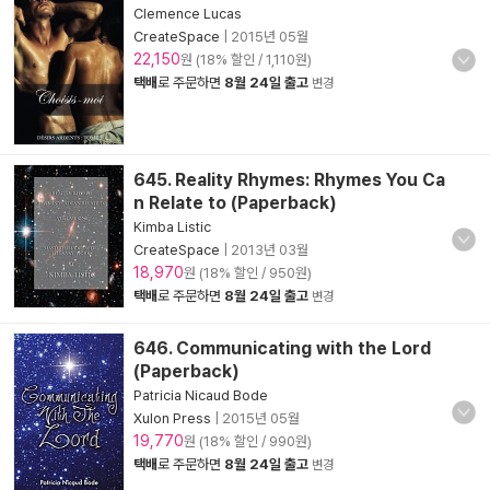
Clemence Lucas
CreateSpace
|
2015년 05월
22,150
원 (18% 할인 / 1,110원)
택배
로 주문하면
8월 24일 출고
변경
645. Reality Rhymes: Rhymes You Ca
n Relate to (Paperback)
Kimba Listic
CreateSpace
|
2013년 03월
18,970
원 (18% 할인 / 950원)
택배
로 주문하면
8월 24일 출고
변경
646. Communicating with the Lord
(Paperback)
Patricia Nicaud Bode
Xulon Press
|
2015년 05월
19,770
원 (18% 할인 / 990원)
택배
로 주문하면
8월 24일 출고
변경