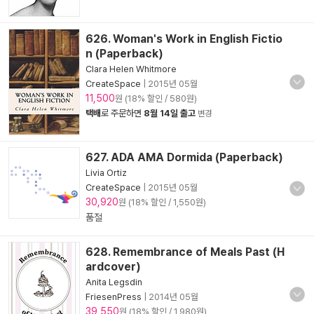
626. Woman's Work in English Fictio
n (Paperback)
Clara Helen Whitmore
CreateSpace
|
2015년 05월
11,500
원 (18% 할인 / 580원)
택배
로 주문하면
8월 14일 출고
변경
627. ADA AMA Dormida (Paperback)
Livia Ortiz
CreateSpace
|
2015년 05월
30,920
원 (18% 할인 / 1,550원)
품절
628. Remembrance of Meals Past (H
ardcover)
Anita Legsdin
FriesenPress
|
2014년 05월
39,550
원 (18% 할인 / 1,980원)