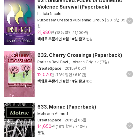
631. Unsilenced: Faces of Domestic
Violence Survival (Paperback)
Laticia Nicole
Purposely Created Publishing Group
|
2015년 05
월
21,980
원 (18% 할인 / 1,100원)
택배
로 주문하면
8월 14일 출고
변경
632. Cherry Crossings (Paperback)
Parissa Bavi Bavi
,
Loisann Griglak
(그림)
CreateSpace
|
2015년 05월
12,070
원 (18% 할인 / 610원)
택배
로 주문하면
8월 14일 출고
변경
633. Moirae (Paperback)
Mehreen Ahmed
CreateSpace
|
2015년 05월
14,650
원 (18% 할인 / 740원)
품절