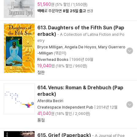
51,560
원 (5% 할인 / 1,550원)
택배
로 주문하면
8월 25일 출고
변경
613. Daughters of the Fifth Sun (Pap
erback)
- A Collection of Latina Fiction and Po
etry
Bryce Milligan
,
Angela De Hoyos
,
Mary Guerrero
-Milligan
(엮은이)
Riverhead Books
|
1996년 09월
19,040
원 (18% 할인 / 960원)
절판
614. Venus: Roman & Drehbuch (Pap
erback)
Aferdita Beciri
Createspace Independent Pub
|
2014년 12월
41,040
원 (18% 할인 / 2,060원)
품절
615. Grief (Paperback)
- A Journal of Poe