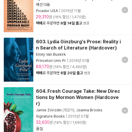
메건 다움
Picador USA
|
2015년 11월
29,310
원 (18% 할인 / 1,470원)
택배
로 주문하면
8월 14일 출고
변경
603. Lydia Ginzburg's Prose: Reality i
n Search of Literature (Hardcover)
Emily Van Buskirk
Princeton Univ Pr
|
2016년 01월
89,170
원 (18% 할인 / 4,460원)
택배
로 주문하면
8월 20일 출고
변경
604. Fresh Courage Take: New Direc
tions by Mormon Women (Hardcove
r)
Jamie Zvirzdin
(엮은이),
Joanna Brooks
Signature Books
|
2015년 07월
33,630
원 (18% 할인 / 1,690원)
품절