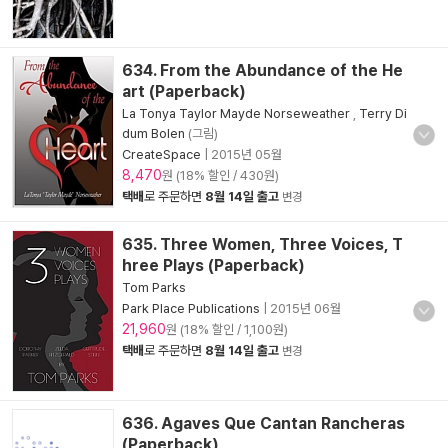
634. From the Abundance of the He
art (Paperback)
La Tonya Taylor Mayde Norseweather
,
Terry Di
dum Bolen
(그림)
CreateSpace
|
2015년 05월
8,470
원 (18% 할인 / 430원)
택배
로 주문하면
8월 14일 출고
변경
635. Three Women, Three Voices, T
hree Plays (Paperback)
Tom Parks
Park Place Publications
|
2015년 06월
21,960
원 (18% 할인 / 1,100원)
택배
로 주문하면
8월 14일 출고
변경
636. Agaves Que Cantan Rancheras
(Paperback)