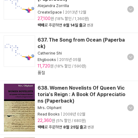
Alejandra Zorrilla
CreateSpace
|
2013년 12월
27,100
원 (18% 할인 / 1,360원)
택배
로 주문하면
8월 14일 출고
변경
637. The Song from Ocean (Paperba
ck)
Catherine Shi
Ehgbooks
|
2015년 05월
11,720
원 (18% 할인 / 590원)
품절
638. Women Novelists Of Queen Vic
toria's Reign : A Book Of Appreciatio
ns (Paperback)
Mrs. Oliphant
Read Books
|
2008년 02월
22,360
원 (5% 할인 / 680원)
택배
로 주문하면
8월 25일 출고
변경