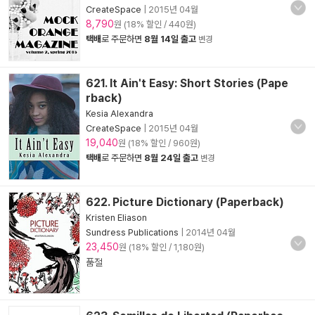
CreateSpace
|
2015년 04월
8,790
원 (18% 할인 / 440원)
택배
로 주문하면
8월 14일 출고
변경
621. It Ain't Easy: Short Stories (Pape
rback)
Kesia Alexandra
CreateSpace
|
2015년 04월
19,040
원 (18% 할인 / 960원)
택배
로 주문하면
8월 24일 출고
변경
622. Picture Dictionary (Paperback)
Kristen Eliason
Sundress Publications
|
2014년 04월
23,450
원 (18% 할인 / 1,180원)
품절