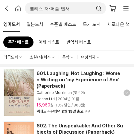
영미도서
일본도서
수준별 베스트
특가 도서
새로나온 책
주간 베스트
어제 베스트
번역서 베스트
외국도서
소설/시/희곡
문학
여성저자
601. Laughing, Not Laughing : Wome
n Writing on 'my Experience of Sex'
(Paperback)
Catherine Merriman
(엮은이)
Honno Ltd
|
2004년 01월
15,960
원 (18% 할인 / 800원)
택배
로 주문하면
8월 19일 출고
변경
602. The Unspeakable: And Other Su
bjects of Discussion (Paperback)