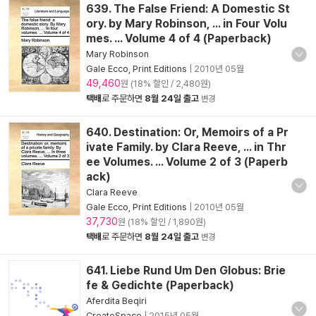
639. The False Friend: A Domestic St
ory. by Mary Robinson, ... in Four Volu
mes. ... Volume 4 of 4 (Paperback)
Mary Robinson
Gale Ecco, Print Editions
|
2010년 05월
49,460
원 (18% 할인 / 2,480원)
택배
로 주문하면
8월 24일 출고
변경
640. Destination: Or, Memoirs of a Pr
ivate Family. by Clara Reeve, ... in Thr
ee Volumes. ... Volume 2 of 3 (Paperb
ack)
Clara Reeve
Gale Ecco, Print Editions
|
2010년 05월
37,730
원 (18% 할인 / 1,890원)
택배
로 주문하면
8월 24일 출고
변경
641. Liebe Rund Um Den Globus: Brie
fe & Gedichte (Paperback)
Aferdita Beqiri
CreateSpace
|
2015년 05월