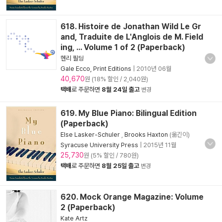
618. Histoire de Jonathan Wild Le Gr
and, Traduite de L'Anglois de M. Field
ing, ... Volume 1 of 2 (Paperback)
헨리 필딩
Gale Ecco, Print Editions
|
2010년 06월
40,670
원 (18% 할인 / 2,040원)
택배
로 주문하면
8월 24일 출고
변경
619. My Blue Piano: Bilingual Edition
(Paperback)
Else Lasker-Schuler
,
Brooks Haxton
(옮긴이)
Syracuse University Press
|
2015년 11월
25,730
원 (5% 할인 / 780원)
택배
로 주문하면
8월 25일 출고
변경
620. Mock Orange Magazine: Volume
2 (Paperback)
Kate Artz