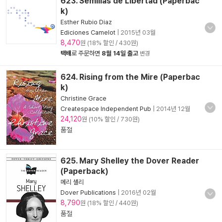
623. Semillas de Libertad (Paperbac
k)
Esther Rubio Diaz
Ediciones Camelot
|
2015년 03월
8,470
원 (18% 할인 / 430원)
택배
로 주문하면
8월 14일 출고
변경
624. Rising from the Mire (Paperbac
k)
Christine Grace
Createspace Independent Pub
|
2014년 12월
24,120
원 (10% 할인 / 730원)
품절
625. Mary Shelley the Dover Reader
(Paperback)
메리 셸리
Dover Publications
|
2016년 02월
8,790
원 (18% 할인 / 440원)
품절