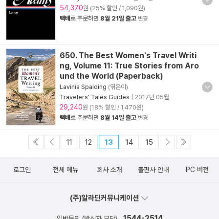
54,370
원 (25% 할인 / 1,090원)
택배
로 주문하면
8월 21일 출고
변경
650. The Best Women's Travel Writi
ng, Volume 11: True Stories from Aro
und the World (Paperback)
Lavinia Spalding
(엮은이)
Travelers' Tales Guides
|
2017년 05월
29,240
원 (18% 할인 / 1,470원)
택배
로 주문하면
8월 14일 출고
변경
11
12
13
14
15
로그인
전체 메뉴
회사 소개
출판사 안내
PC 버전
(주)알라딘커뮤니케이션
1544-2514
일반문의 (발신자 부담)