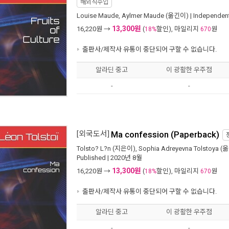
해외직수입
Louise Maude
,
Aylmer Maude
(옮긴이) |
Independent
13,300원
16,220
원 →
(
할인), 마일리지
원
18%
670
출판사/제작사 유통이 중단되어 구할 수 없습니다.
알라딘 중고
이 광활한 우주점
-
-
[외국도서]
Ma confession (Paperback)
Tolsto? L?n
(지은이),
Sophia Adreyevna Tolstoya
(옮
Published
| 2020년 8월
13,300원
16,220
원 →
(
할인), 마일리지
원
18%
670
출판사/제작사 유통이 중단되어 구할 수 없습니다.
알라딘 중고
이 광활한 우주점
-
-