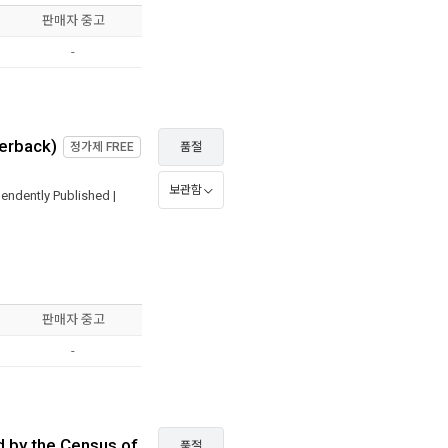
판매자 중고
-
perback)
정가제
FREE
품절
보관함
endently Published
|
판매자 중고
-
 by the Census of
품절