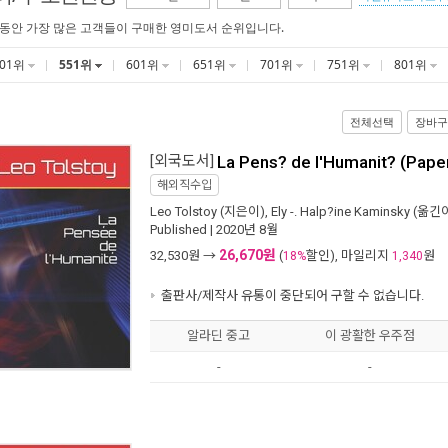
 동안 가장 많은 고객들이 구매한 영미도서 순위입니다.
501위
551위
601위
651위
701위
751위
801위
전체선택
장바구
[외국도서]
La Pens? de l'Humanit? (Pape
해외직수입
Leo Tolstoy
(지은이),
Ely -. Halp?ine Kaminsky
(옮긴이
Published
| 2020년 8월
26,670원
32,530
원 →
(
할인), 마일리지
원
18%
1,340
출판사/제작사 유통이 중단되어 구할 수 없습니다.
알라딘 중고
이 광활한 우주점
-
-