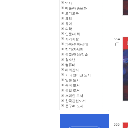
역사
예술/대중문화
오디오북
요리
유머
의학
인문/사회
자기계발
554.
과학/수학/생태
전기/자서전
종교/명상/점술
청소년
컴퓨터
해외잡지
기타 언어권 도서
일본 도서
중국 도서
독일 도서
스페인 도서
한국관련도서
문구/비도서
555.