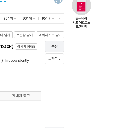
851위
901위
951위
니 담기
보관함 담기
마이리스트 담기
rback)
정가제
FREE
품절
보관함
) |
Independently
판매자 중고
-