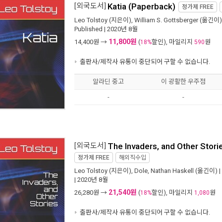
[외국도서]
Katia (Paperback)
정가제
FREE
Leo Tolstoy
(지은이),
William S. Gottsberger
(옮긴이)
Published
| 2020년 8월
11,800원
14,400
원 →
(
할인), 마일리지
원
18%
590
출판사/제작사 유통이 중단되어 구할 수 없습니다.
알라딘 중고
이 광활한 우주점
-
-
[외국도서]
The Invaders, and Other Stori
정가제
FREE
해외직수입
Leo Tolstoy
(지은이),
Dole, Nathan Haskell
(옮긴이) |
| 2020년 8월
21,540원
26,280
원 →
(
할인), 마일리지
원
18%
1,080
출판사/제작사 유통이 중단되어 구할 수 없습니다.