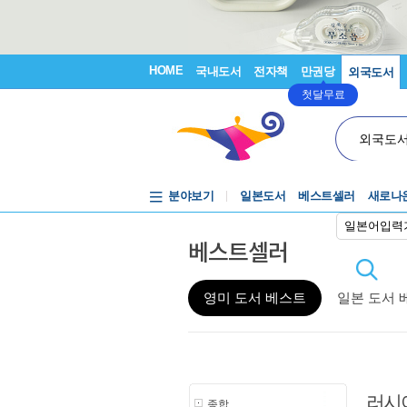
HOME
국내도서
전자책
만권당
외국도서
첫달무료
외국도
분야보기
일본도서
베스트셀러
새로나
일본어입력
베스트셀러
영미 도서 베스트
일본 도서 
러시
종합