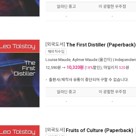
알라딘 중고
이 광활한 우주점
-
-
[외국도서]
The First Distiller (Paperback)
해외직수입
Louise Maude
,
Aylmer Maude
(옮긴이) |
Independent
10,320원
12,590
원 →
(
할인), 마일리지
원
18%
520
출판사/제작사 유통이 중단되어 구할 수 없습니다.
알라딘 중고
이 광활한 우주점
-
-
[외국도서]
Fruits of Culture (Paperback)