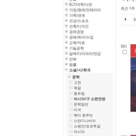
ELT/어학/사전
최근 1주
가정/원예/인테리어
가족/관계
건강/스포츠
건축/디자인
경제경영
공예/취미/수집
교육/자료
551.
기술공학
달력/다이어리/연감
만화
법률
소설/시/희곡
문학
고전
독일
동유럽
러시아/구 소련연방
문학일반
미국
북미 원주민
스칸디나비아
스페인/포르투갈
아시아