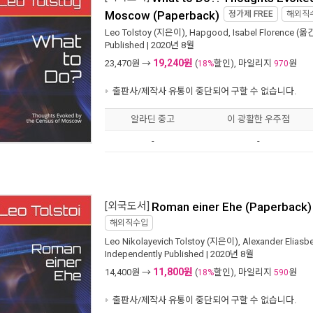
Moscow (Paperback)
정가제
FREE
해외직
Leo Tolstoy
(지은이),
Hapgood, Isabel Florence
(옮긴
Published
| 2020년 8월
19,240원
23,470
원 →
(
할인), 마일리지
원
18%
970
출판사/제작사 유통이 중단되어 구할 수 없습니다.
알라딘 중고
이 광활한 우주점
-
-
[외국도서]
Roman einer Ehe (Paperback)
해외직수입
Leo Nikolayevich Tolstoy
(지은이),
Alexander Eliasb
Independently Published
| 2020년 8월
11,800원
14,400
원 →
(
할인), 마일리지
원
18%
590
출판사/제작사 유통이 중단되어 구할 수 없습니다.