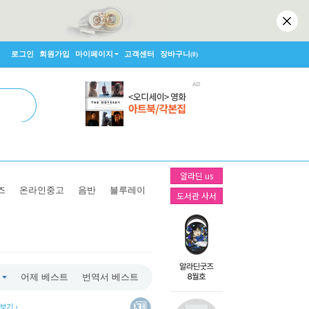
로그인
회원가입
마이페이지
고객센터
장바구니
(0)
알라딘 us
즈
온라인중고
음반
블루레이
도서관 사서
어제 베스트
번역서 베스트
 보기