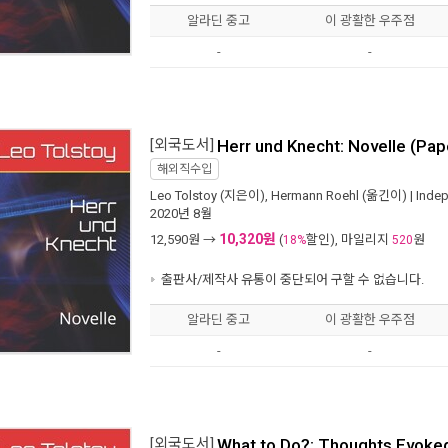
알라딘 중고
이 광활한 우주점
-
-
[외국도서]
Herr und Knecht: Novelle (Pa
해외직수입
Leo Tolstoy
(지은이),
Hermann Roehl
(옮긴이) |
Indep
2020년 8월
10,320원
12,590
원 →
(
할인), 마일리지
원
18%
520
출판사/제작사 유통이 중단되어 구할 수 없습니다.
알라딘 중고
이 광활한 우주점
-
-
[외국도서]
What to Do?: Thoughts Evoked