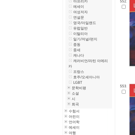
아프리카
552.
에세이
여성저자
연설문
영국/아일랜드
유럽일반
이탈리아
일기/저널/편지
중동
중세
캐나다
캐러비언/라틴 아메리
카
프랑스
호주/오세아니아
LGBT
553.
문학비평
소설
시
희곡
수험서
어린이
언어학
에세이
여행