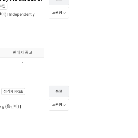
수입
보관함
이) |
Independently
판매자 중고
-
정가제
FREE
품절
보관함
erg
(옮긴이) |