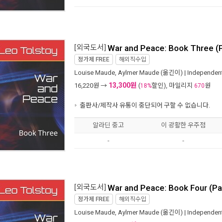
[외국도서]
War and Peace: Book Three (
정가제
FREE
해외직수입
Louise Maude
,
Aylmer Maude
(옮긴이) |
Independent
13,300원
16,220
원 →
(
할인), 마일리지
원
18%
670
출판사/제작사 유통이 중단되어 구할 수 없습니다.
알라딘 중고
이 광활한 우주점
-
-
[외국도서]
War and Peace: Book Four (P
정가제
FREE
해외직수입
Louise Maude
,
Aylmer Maude
(옮긴이) |
Independent