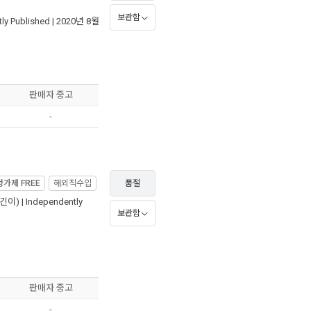
보관함
ly Published
| 2020년 8월
판매자 중고
-
정가제
FREE
해외직수입
품절
긴이) |
Independently
보관함
판매자 중고
-