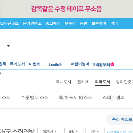
알라딘굿즈
온라인중고
중고매장
우주점
음반
블루레이
커피
서
수준별베스트
중고 외서
온책
특가도서
이벤트
Lexile®
어린이영어
5백원부터
N
수준별베스트
중고 외서
기
국내도서
전자책
외국도서
알라딘굿
베스트
수준별 베스트
특가 도서 베스트
스테디셀러
주간 베스트
아/구 소련연방
2026년
8월
1주
이 분류의 도서 모두