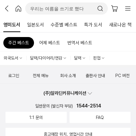
영미도서
일본도서
수준별 베스트
특가 도서
새로나온 책
주간 베스트
어제 베스트
번역서 베스트
외국도서
달력/다이어리/연감
달력
핀업
로그인
전체 메뉴
회사 소개
출판사 안내
PC 버전
(주)알라딘커뮤니케이션
1544-2514
일반문의 (발신자 부담)
1:1 문의
FAQ
중고매장 위치, 영업시간 안내