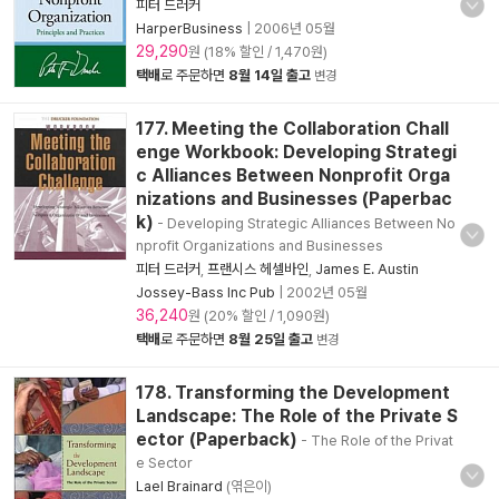
피터 드러커
HarperBusiness
|
2006년 05월
29,290
원 (18% 할인 / 1,470원)
택배
로 주문하면
8월 14일 출고
변경
177. Meeting the Collaboration Chall
enge Workbook: Developing Strategi
c Alliances Between Nonprofit Orga
nizations and Businesses (Paperbac
k)
- Developing Strategic Alliances Between No
nprofit Organizations and Businesses
피터 드러커
,
프랜시스 헤셀바인
,
James E. Austin
Jossey-Bass Inc Pub
|
2002년 05월
36,240
원 (20% 할인 / 1,090원)
택배
로 주문하면
8월 25일 출고
변경
178. Transforming the Development
Landscape: The Role of the Private S
ector (Paperback)
- The Role of the Privat
e Sector
Lael Brainard
(엮은이)