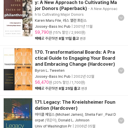
y: A New Approach to Cultivating Ma
jor Donors (Paperback)
- A New Approac
h to Cultivating Major Donors
Karen Maru File
,
러스 앨런 프린스
Jossey-Bass Inc Pub
|
2001년 11월
59,790
원 (15% 할인 / 2,990원)
택배
로 주문하면
8월 11일 출고
변경
170. Transformational Boards: A Pra
ctical Guide to Engaging Your Board
and Embracing Change (Hardcover)
Byron L. Tweeten
Jossey-Bass Inc Pub
|
2002년 02월
56,470
원 (20% 할인 / 1,700원)
택배
로 주문하면
8월 25일 출고
변경
171. Legacy: The Kreielsheimer Foun
dation (Hardcover)
마이클 제임스 (Michael James)
,
Shelia Farr
,
Paul D
orpat
(엮은이),
Donald L. Johnson
Univ of Washington Pr
|
2006년 05월