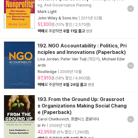
ng, And Governance Planning
Mark Light
John Wiley & Sons Inc
|
2011년 02월
51,300
원 (10% 할인 / 2,570원)
택배
로 주문하면
8월 11일 출고
변경
192. NGO Accountability : Politics, Pri
nciples and Innovations (Paperback)
Lisa Jordan
,
Peter Van Tuijl
(엮은이),
Michael Edw
ards
Routledge
|
2006년 10월
97,910
원 (18% 할인 / 4,900원)
택배
로 주문하면
8월 26일 출고
변경
193. From the Ground Up: Grassroot
s Organizations Making Social Chang
e (Paperback)
Carol Chetkovich
,
프랜시스 쿤로이더
Ilr Pr
|
2006년 12월
42,950
원 (5% 할인 / 1,290원)