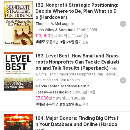
162. Nonprofit Strategic Positioning:
Decide Where to Be, Plan What to D
o (Hardcover)
Thomas A. McLaughlin
John Wiley & Sons Inc
|
2006년 03월
113,090
원 (20% 할인 / 3,400원)
택배
로 주문하면
8월 25일 출고
변경
163. Level Best: How Small and Grass
roots Nonprofits Can Tackle Evaluati
on and Talk Results (Paperback)
- Ho
w Small and Grassroots Nonprofits Can Tackle E
valuation and Talk Results
Marcia Festen
,
Marianne Philbin
Jossey-Bass Inc Pub
|
2006년 10월
37,080
원 (18% 할인 / 1,860원)
택배
로 주문하면
8월 25일 출고
변경
164. Major Donors: Finding Big Gifts i
n Your Database and Online (Hardco