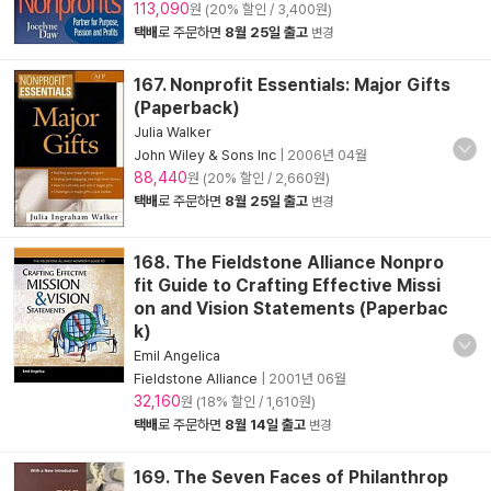
113,090
원 (20% 할인 / 3,400원)
택배
로 주문하면
8월 25일 출고
변경
167. Nonprofit Essentials: Major Gifts
(Paperback)
Julia Walker
John Wiley & Sons Inc
|
2006년 04월
88,440
원 (20% 할인 / 2,660원)
택배
로 주문하면
8월 25일 출고
변경
168. The Fieldstone Alliance Nonpro
fit Guide to Crafting Effective Missi
on and Vision Statements (Paperbac
k)
Emil Angelica
Fieldstone Alliance
|
2001년 06월
32,160
원 (18% 할인 / 1,610원)
택배
로 주문하면
8월 14일 출고
변경
169. The Seven Faces of Philanthrop