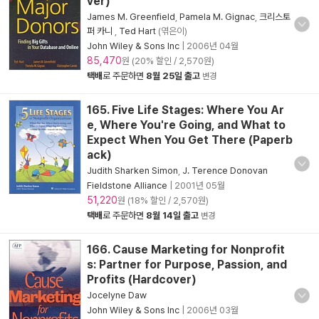
ver)
James M. Greenfield
,
Pamela M. Gignac
,
크리스토
퍼 카니
,
Ted Hart
(엮은이)
John Wiley & Sons Inc
|
2006년 04월
85,470
원 (20% 할인 / 2,570원)
택배
로 주문하면
8월 25일 출고
변경
165. Five Life Stages: Where You Ar
e, Where You're Going, and What to
Expect When You Get There (Paperb
ack)
Judith Sharken Simon
,
J. Terence Donovan
Fieldstone Alliance
|
2001년 05월
51,220
원 (18% 할인 / 2,570원)
택배
로 주문하면
8월 14일 출고
변경
166. Cause Marketing for Nonprofit
s: Partner for Purpose, Passion, and
Profits (Hardcover)
Jocelyne Daw
John Wiley & Sons Inc
|
2006년 03월