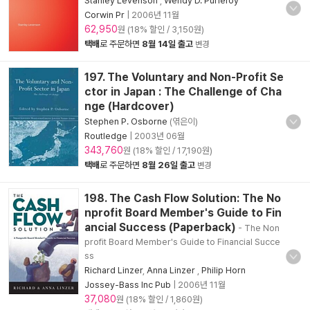
Stanley Levenson
,
Wendy D. Puriefoy
Corwin Pr
|
2006년 11월
62,950
원 (18% 할인 / 3,150원)
택배
로 주문하면
8월 14일 출고
변경
197. The Voluntary and Non-Profit Se
ctor in Japan : The Challenge of Cha
nge (Hardcover)
Stephen P. Osborne
(엮은이)
Routledge
|
2003년 06월
343,760
원 (18% 할인 / 17,190원)
택배
로 주문하면
8월 26일 출고
변경
198. The Cash Flow Solution: The No
nprofit Board Member's Guide to Fin
ancial Success (Paperback)
- The Non
profit Board Member's Guide to Financial Succe
ss
Richard Linzer
,
Anna Linzer
,
Philip Horn
Jossey-Bass Inc Pub
|
2006년 11월
37,080
원 (18% 할인 / 1,860원)