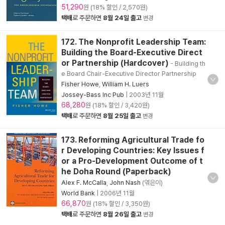
51,290
원 (18% 할인 / 2,570원)
택배
로 주문하면
8월 24일 출고
변경
172. The Nonprofit Leadership Team:
Building the Board-Executive Direct
or Partnership (Hardcover)
- Building th
e Board Chair-Executive Director Partnership
Fisher Howe
,
William H. Luers
Jossey-Bass Inc Pub
|
2003년 11월
68,280
원 (18% 할인 / 3,420원)
택배
로 주문하면
8월 25일 출고
변경
173. Reforming Agricultural Trade fo
r Developing Countries: Key Issues f
or a Pro-Development Outcome of t
he Doha Round (Paperback)
Alex F. McCalla
,
John Nash
(엮은이)
World Bank
|
2006년 11월
66,870
원 (18% 할인 / 3,350원)
택배
로 주문하면
8월 26일 출고
변경