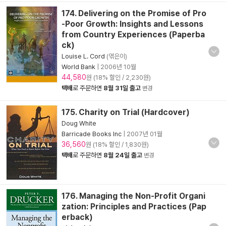
174. Delivering on the Promise of Pro
-Poor Growth: Insights and Lessons
from Country Experiences (Paperba
ck)
Louise L. Cord
(엮은이)
World Bank
|
2006년 10월
44,580
원 (18% 할인 / 2,230원)
택배
로 주문하면
8월 31일 출고
변경
175. Charity on Trial (Hardcover)
Doug White
Barricade Books Inc
|
2007년 01월
36,560
원 (18% 할인 / 1,830원)
택배
로 주문하면
8월 24일 출고
변경
176. Managing the Non-Profit Organi
zation: Principles and Practices (Pap
erback)