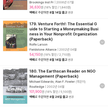
Brookings Inst Pr
|
2006년 07월
36,630
원 (18% 할인 / 1,840원)
택배
로 주문하면
8월 14일 출고
변경
179. Venture Forth!: The Essential G
uide to Starting a Moneymaking Busi
ness in Your Nonprofit Organization
(Paperback)
Rolfe Larson
Fieldstone Alliance
|
2002년 04월
54,150
원 (18% 할인 / 2,710원)
택배
로 주문하면
8월 14일 출고
변경
180. The Earthscan Reader on NGO
Management (Paperback)
Michael Edwards
,
Alan F. Fowler
(엮은이)
Routledge
|
2002년 04월
101,900
원 (18% 할인 / 5,100원)
택배
로 주문하면
8월 26일 출고
변경