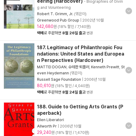
eering (Hardcover)
- Biographies of Givin
g and Volunteering
Robert T. Grimm, Jr.
(엮은이)
Greenwood Pub Group
|
2002년 10월
142,680
원 (18% 할인 / 7,140원)
택배
로 주문하면
8월 26일 출고
변경
187. Legitimacy of Philanthropic Fou
ndations: United States and Europea
n Perspectives (Hardcover)
MATTEI DOGAN
,
슈테판 퇴플러
,
Kenneth Prewitt
,
St
even Heydemann
(엮은이)
Russell Sage Foundation
|
2006년 10월
80,610
원 (18% 할인 / 4,040원)
택배
로 주문하면
8월 24일 출고
변경
188. Guide to Getting Arts Grants (P
aperback)
Ellen Liberatori
Allworth Pr
|
2006년 10월
29,240
원 (18% 할인 / 1,470원)