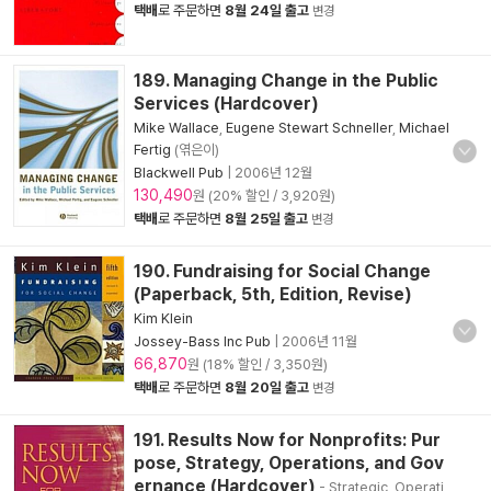
택배
로 주문하면
8월 24일 출고
변경
189. Managing Change in the Public
Services (Hardcover)
Mike Wallace
,
Eugene Stewart Schneller
,
Michael
Fertig
(엮은이)
Blackwell Pub
|
2006년 12월
130,490
원 (20% 할인 / 3,920원)
택배
로 주문하면
8월 25일 출고
변경
190. Fundraising for Social Change
(Paperback, 5th, Edition, Revise)
Kim Klein
Jossey-Bass Inc Pub
|
2006년 11월
66,870
원 (18% 할인 / 3,350원)
택배
로 주문하면
8월 20일 출고
변경
191. Results Now for Nonprofits: Pur
pose, Strategy, Operations, and Gov
ernance (Hardcover)
- Strategic, Operati