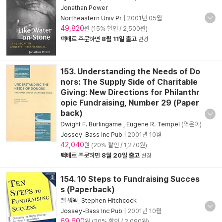
Jonathan Power
Northeastern Univ Pr
|
2001년 05월
49,820
원 (15% 할인 / 2,500원)
택배
로 주문하면
8월 11일 출고
변경
153. Understanding the Needs of Do
nors: The Supply Side of Charitable
Giving: New Directions for Philanthr
opic Fundraising, Number 29 (Paper
back)
Dwight F. Burlingame
,
Eugene R. Tempel
(엮은이)
Jossey-Bass Inc Pub
|
2001년 10월
42,040
원 (20% 할인 / 1,270원)
택배
로 주문하면
8월 20일 출고
변경
154. 10 Steps to Fundraising Succes
s (Paperback)
맬 워윅
,
Stephen Hitchcock
Jossey-Bass Inc Pub
|
2001년 10월
69,600
원 (20% 할인 / 2,090원)