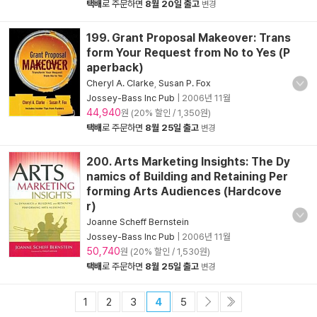
택배
로 주문하면
8월 20일 출고
변경
199. Grant Proposal Makeover: Trans
form Your Request from No to Yes (P
aperback)
Cheryl A. Clarke
,
Susan P. Fox
Jossey-Bass Inc Pub
|
2006년 11월
44,940
원 (20% 할인 / 1,350원)
택배
로 주문하면
8월 25일 출고
변경
200. Arts Marketing Insights: The Dy
namics of Building and Retaining Per
forming Arts Audiences (Hardcove
r)
Joanne Scheff Bernstein
Jossey-Bass Inc Pub
|
2006년 11월
50,740
원 (20% 할인 / 1,530원)
택배
로 주문하면
8월 25일 출고
변경
1
2
3
4
5