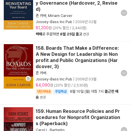
y Governance (Hardcover, 2, Revise
d)
존 카버
,
Miriam Carver
Jossey-Bass Inc Pub
|
2006년 02월
81,200
원 (20% 할인 / 2,440원)
택배
로 주문하면
8월 25일 출고
변경
158. Boards That Make a Difference:
A New Design for Leadership in Non
profit and Public Organizations (Har
dcover, 3)
존 카버
Jossey-Bass Inc Pub
|
2006년 03월
84,090
원 (20% 할인 / 2,530원)
8월 10일 (월) 아침 7시
출근전 배
양탄자배송
주말특급
송
변경
159. Human Resource Policies and Pr
ocedures for Nonprofit Organization
s (Paperback)
Carol L. Barbeito