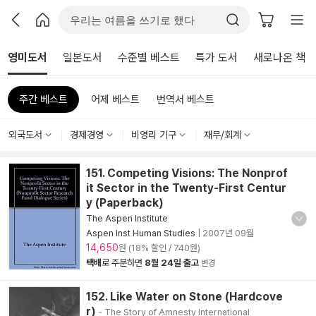
영미도서
일본도서
수준별 베스트
특가 도서
새로나온 책
주간 베스트
어제 베스트
번역서 베스트
외국도서
경제경영
비영리 기구
재무/회계
151. Competing Visions: The Nonprof
it Sector in the Twenty-First Centur
y (Paperback)
The Aspen Institute
Aspen Inst Human Studies
|
2007년 09월
14,650
원 (18% 할인 / 740원)
택배
로 주문하면
8월 24일 출고
변경
152. Like Water on Stone (Hardcove
r)
- The Story of Amnesty International