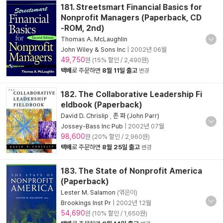
181. Streetsmart Financial Basics for
Nonprofit Managers (Paperback, CD
-ROM, 2nd)
Thomas A. McLaughlin
John Wiley & Sons Inc
|
2002년 06월
49,750
원 (15% 할인 / 2,490원)
택배
로 주문하면
8월 11일 출고
변경
182. The Collaborative Leadership Fi
eldbook (Paperback)
David D. Chrislip
,
존 파 (John Parr)
Jossey-Bass Inc Pub
|
2002년 07월
98,600
원 (20% 할인 / 2,960원)
택배
로 주문하면
8월 25일 출고
변경
183. The State of Nonprofit America
(Paperback)
Lester M. Salamon
(엮은이)
Brookings Inst Pr
|
2002년 12월
54,690
원 (10% 할인 / 1,650원)