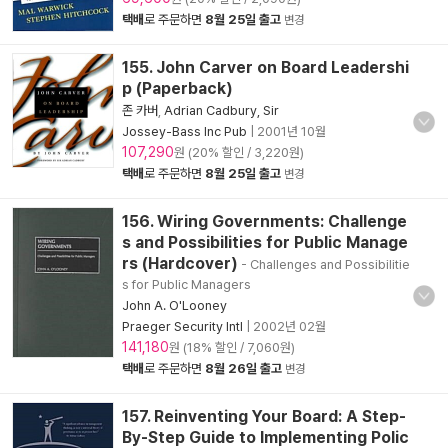
택배
로 주문하면
8월 25일 출고
변경
155. John Carver on Board Leadershi
p (Paperback)
존 카버
,
Adrian Cadbury, Sir
Jossey-Bass Inc Pub
|
2001년 10월
107,290
원 (20% 할인 / 3,220원)
택배
로 주문하면
8월 25일 출고
변경
156. Wiring Governments: Challenge
s and Possibilities for Public Manage
rs (Hardcover)
- Challenges and Possibilitie
s for Public Managers
John A. O'Looney
Praeger Security Intl
|
2002년 02월
141,180
원 (18% 할인 / 7,060원)
택배
로 주문하면
8월 26일 출고
변경
157. Reinventing Your Board: A Step-
By-Step Guide to Implementing Polic