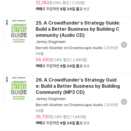
22,280
원 (18% 할인 / 1,120원)
택배
로 주문하면
8월 24일 출고
변경
25. A Crowdfunder's Strategy Guide:
Build a Better Business by Building C
ommunity (Audio CD)
Jamey Stagmaier
Berrett-Koehler on Dreamscape Audio
|
2015년
09월
59,430
원 (18% 할인 / 2,980원)
택배
로 주문하면
8월 24일 출고
변경
26. A Crowdfunder's Strategy Guid
e: Build a Better Business by Building
Community (MP3 CD)
Jamey Stagmaier
Berrett-Koehler on Dreamscape Audio
|
2015년
09월
29,700
원 (18% 할인 / 1,490원)
택배
로 주문하면
8월 24일 출고
변경