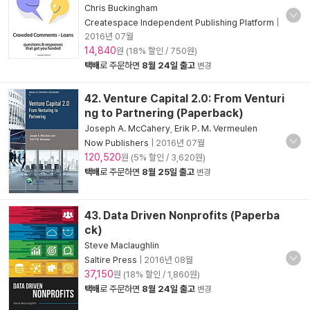
Chris Buckingham
Createspace Independent Publishing Platform
|
2016년 07월
14,840
원 (18% 할인 / 750원)
택배
로 주문하면
8월 24일 출고
변경
42. Venture Capital 2.0: From Venturi
ng to Partnering (Paperback)
Joseph A. McCahery
,
Erik P. M. Vermeulen
Now Publishers
|
2016년 07월
120,520
원 (5% 할인 / 3,620원)
택배
로 주문하면
8월 25일 출고
변경
43. Data Driven Nonprofits (Paperba
ck)
Steve Maclaughlin
Saltire Press
|
2016년 08월
37,150
원 (18% 할인 / 1,860원)
택배
로 주문하면
8월 24일 출고
변경