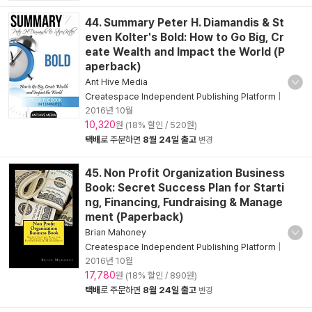
44. Summary Peter H. Diamandis & St
even Kolter's Bold: How to Go Big, Cr
eate Wealth and Impact the World (P
aperback)
Ant Hive Media
Createspace Independent Publishing Platform
|
2016년 10월
10,320
원 (18% 할인 / 520원)
택배
로 주문하면
8월 24일 출고
변경
45. Non Profit Organization Business
Book: Secret Success Plan for Starti
ng, Financing, Fundraising & Manage
ment (Paperback)
Brian Mahoney
Createspace Independent Publishing Platform
|
2016년 10월
17,780
원 (18% 할인 / 890원)
택배
로 주문하면
8월 24일 출고
변경