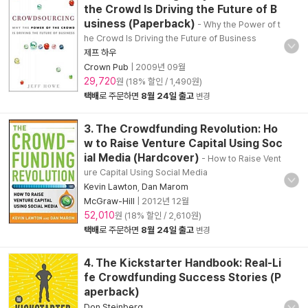
the Crowd Is Driving the Future of B
usiness (Paperback)
- Why the Power of t
he Crowd Is Driving the Future of Business
제프 하우
Crown Pub
|
2009년 09월
29,720
원 (18% 할인 / 1,490원)
택배
로 주문하면
8월 24일 출고
변경
3. The Crowdfunding Revolution: Ho
w to Raise Venture Capital Using Soc
ial Media (Hardcover)
- How to Raise Vent
ure Capital Using Social Media
Kevin Lawton
,
Dan Marom
McGraw-Hill
|
2012년 12월
52,010
원 (18% 할인 / 2,610원)
택배
로 주문하면
8월 24일 출고
변경
4. The Kickstarter Handbook: Real-Li
fe Crowdfunding Success Stories (P
aperback)
Don Steinberg