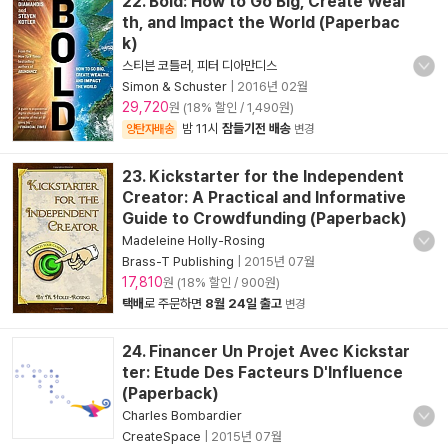
22. Bold: How to Go Big, Create Weal
th, and Impact the World (Paperbac
k)
스티븐 코틀러
,
피터 디아만디스
Simon & Schuster
|
2016년 02월
29,720
원 (18% 할인 / 1,490원)
밤 11시
잠들기전 배송
양탄자배송
변경
23. Kickstarter for the Independent
Creator: A Practical and Informative
Guide to Crowdfunding (Paperback)
Madeleine Holly-Rosing
Brass-T Publishing
|
2015년 07월
17,810
원 (18% 할인 / 900원)
택배
로 주문하면
8월 24일 출고
변경
24. Financer Un Projet Avec Kickstar
ter: Etude Des Facteurs D'Influence
(Paperback)
Charles Bombardier
CreateSpace
|
2015년 07월