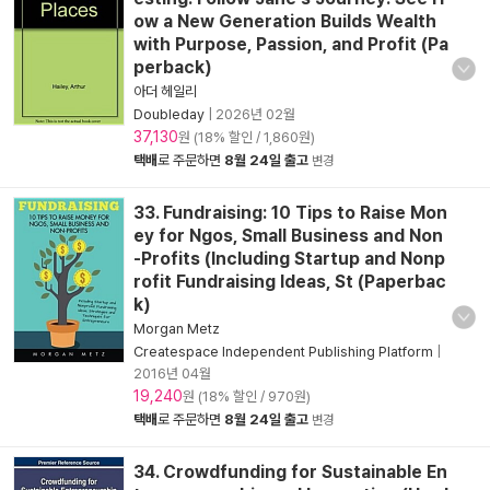
ow a New Generation Builds Wealth
with Purpose, Passion, and Profit (Pa
perback)
아더 헤일리
Doubleday
|
2026년 02월
37,130
원 (18% 할인 / 1,860원)
택배
로 주문하면
8월 24일 출고
변경
33. Fundraising: 10 Tips to Raise Mon
ey for Ngos, Small Business and Non
-Profits (Including Startup and Nonp
rofit Fundraising Ideas, St (Paperbac
k)
Morgan Metz
Createspace Independent Publishing Platform
|
2016년 04월
19,240
원 (18% 할인 / 970원)
택배
로 주문하면
8월 24일 출고
변경
34. Crowdfunding for Sustainable En