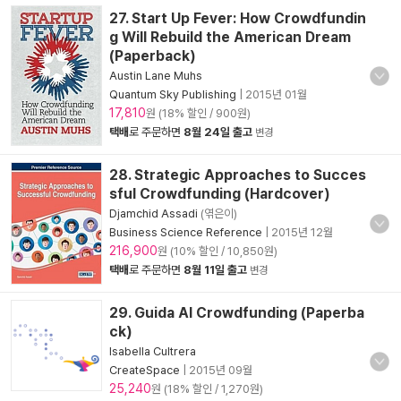
27. Start Up Fever: How Crowdfundin
g Will Rebuild the American Dream
(Paperback)
Austin Lane Muhs
Quantum Sky Publishing
|
2015년 01월
17,810
원 (18% 할인 / 900원)
택배
로 주문하면
8월 24일 출고
변경
28. Strategic Approaches to Succes
sful Crowdfunding (Hardcover)
Djamchid Assadi
(엮은이)
Business Science Reference
|
2015년 12월
216,900
원 (10% 할인 / 10,850원)
택배
로 주문하면
8월 11일 출고
변경
29. Guida Al Crowdfunding (Paperba
ck)
Isabella Cultrera
CreateSpace
|
2015년 09월
25,240
원 (18% 할인 / 1,270원)