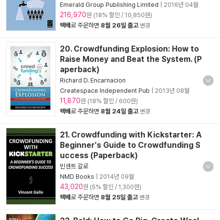
Emerald Group Publishing Limited
|
2016년 04월
216,970
원 (18% 할인 / 10,850원)
택배
로 주문하면
8월 26일 출고
변경
20. Crowdfunding Explosion: How to
Raise Money and Beat the System. (P
aperback)
Richard D. Encarnacion
Createspace Independent Pub
|
2013년 08월
11,870
원 (18% 할인 / 600원)
택배
로 주문하면
8월 24일 출고
변경
21. Crowdfunding with Kickstarter: A
Beginner's Guide to Crowdfunding S
uccess (Paperback)
빈센트 갈로
NMD Books
|
2014년 09월
43,020
원 (5% 할인 / 1,300원)
택배
로 주문하면
8월 25일 출고
변경