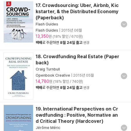
17. Crowdsourcing: Uber, Airbnb, Kic
kstarter, & the Distributed Economy
(Paperback)
Flash Guides
Flash Guides
|
2015년 06월
13,350
원 (18% 할인 / 670원)
택배
로 주문하면
8월 24일 출고
변경
18. Crowdfunding Real Estate (Paper
back)
Craig Turnbull
Openbook Creative
|
2015년 05월
14,780
원 (18% 할인 / 740원)
택배
로 주문하면
8월 24일 출고
변경
19. International Perspectives on Cr
owdfunding : Positive, Normative an
d Critical Theory (Hardcover)
Jérôme Méric