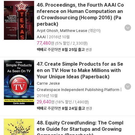
46. Proceedings, the Fourth AAAI Co
nference on Human Computation an
d Crowdsourcing (Hcomp 2016) (Pa
perback)
Arpit Ghosh
,
Matthew Lease
(엮은이)
AAAI
|
2016년 10월
77,480
원 (5% 할인 / 2,330원)
택배
로 주문하면
8월 25일 출고
변경
47. Create Simple Products for as Se
en on TV: How to Make Millions with
Your Unique Ideas (Paperback)
Carrie Jeske
Createspace Independent Publishing Platform
|
2016년 10월
29,640
원 (18% 할인 / 1,490원)
택배
로 주문하면
8월 24일 출고
변경
48. Equity Crowdfunding: The Compl
ete Guide for Startups and Growing