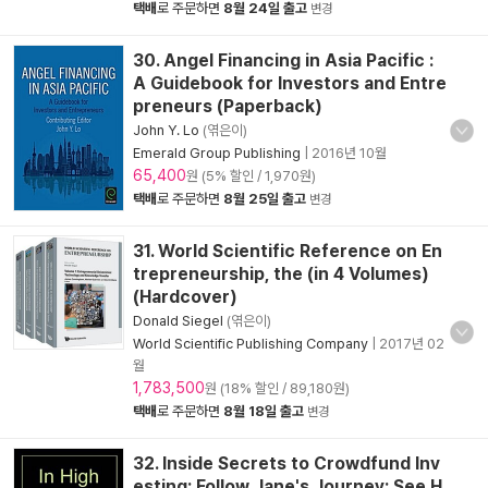
택배
로 주문하면
8월 24일 출고
변경
30. Angel Financing in Asia Pacific :
A Guidebook for Investors and Entre
preneurs (Paperback)
John Y. Lo
(엮은이)
Emerald Group Publishing
|
2016년 10월
65,400
원 (5% 할인 / 1,970원)
택배
로 주문하면
8월 25일 출고
변경
31. World Scientific Reference on En
trepreneurship, the (in 4 Volumes)
(Hardcover)
Donald Siegel
(엮은이)
World Scientific Publishing Company
|
2017년 02
월
1,783,500
원 (18% 할인 / 89,180원)
택배
로 주문하면
8월 18일 출고
변경
32. Inside Secrets to Crowdfund Inv
esting: Follow Jane's Journey: See H