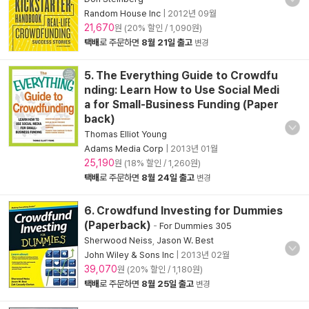
Random House Inc
|
2012년 09월
21,670
원 (20% 할인 / 1,090원)
택배
로 주문하면
8월 21일 출고
변경
5. The Everything Guide to Crowdfu
nding: Learn How to Use Social Medi
a for Small-Business Funding (Paper
back)
Thomas Elliot Young
Adams Media Corp
|
2013년 01월
25,190
원 (18% 할인 / 1,260원)
택배
로 주문하면
8월 24일 출고
변경
6. Crowdfund Investing for Dummies
(Paperback)
-
For Dummies 305
Sherwood Neiss
,
Jason W. Best
John Wiley & Sons Inc
|
2013년 02월
39,070
원 (20% 할인 / 1,180원)
택배
로 주문하면
8월 25일 출고
변경