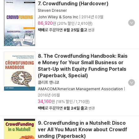
7. Crowdfunding (Hardcover)
Steven Dresner
John Wiley & Sons Inc
|
2014년 03월
86,920
원 (20% 할인 / 2,610원)
택배
로 주문하면
8월 25일 출고
변경
8. The Crowdfunding Handbook: Rais
e Money for Your Small Business or
Start-Up with Equity Funding Portals
(Paperback, Special)
클리프 엔니코
AMACOM/American Management Association
|
2016년 05월
34,160
원 (18% 할인 / 1,710원)
택배
로 주문하면
8월 24일 출고
변경
9. Crowdfunding in a Nutshell: Disco
ver All You Must Know about Crowdf
unding (Paperback)