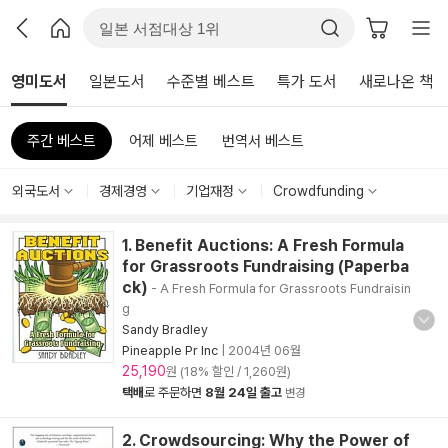
영미도서
일본도서
수준별 베스트
특가 도서
새로나온 책
주간 베스트
어제 베스트
번역서 베스트
외국도서
경제경영
기업재정
Crowdfunding
1. Benefit Auctions: A Fresh Formula
for Grassroots Fundraising (Paperba
ck)
- A Fresh Formula for Grassroots Fundraisin
g
Sandy Bradley
Pineapple Pr Inc
|
2004년 06월
25,190
원 (18% 할인 / 1,260원)
택배
로 주문하면
8월 24일 출고
변경
2. Crowdsourcing: Why the Power of