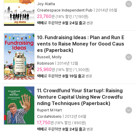
Joy Alatta
Createspace Independent Pub
|
2014년 05월
23,760
원 (18% 할인 / 1,190원)
택배
로 주문하면
8월 24일 출고
변경
10. Fundraising Ideas : Plan and Run E
vents to Raise Money for Good Caus
es (Paperback)
Russell, Molly
Robinson
|
2014년 12월
25,960
원 (18% 할인 / 1,300원)
택배
로 주문하면
8월 19일 출고
변경
11. Crowdfund Your Startup!: Raising
Venture Capital Using New Crowdfu
nding Techniques (Paperback)
Rupert M Hart
CordaNobelo
|
2012년 04월
17,750
원 (18% 할인 / 890원)
택배
로 주문하면
8월 24일 출고
변경