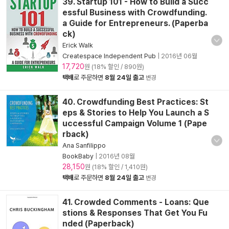
39. Startup 101 - How to Build a Succ
essful Business with Crowdfunding.
a Guide for Entrepreneurs. (Paperba
ck)
Erick Walk
Createspace Independent Pub
|
2016년 06월
17,720
원 (18% 할인 / 890원)
택배
로 주문하면
8월 24일 출고
변경
40. Crowdfunding Best Practices: St
eps & Stories to Help You Launch a S
uccessful Campaign Volume 1 (Pape
rback)
Ana Sanfilippo
BookBaby
|
2016년 08월
28,150
원 (18% 할인 / 1,410원)
택배
로 주문하면
8월 24일 출고
변경
41. Crowded Comments - Loans: Que
stions & Responses That Get You Fu
nded (Paperback)