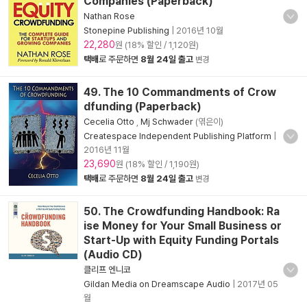
Companies (Paperback)
Nathan Rose
Stonepine Publishing
|
2016년 10월
22,280
원 (18% 할인 / 1,120원)
택배
로 주문하면
8월 24일 출고
변경
49. The 10 Commandments of Crow
dfunding (Paperback)
Cecelia Otto
,
Mj Schwader
(엮은이)
Createspace Independent Publishing Platform
|
2016년 11월
23,690
원 (18% 할인 / 1,190원)
택배
로 주문하면
8월 24일 출고
변경
50. The Crowdfunding Handbook: Ra
ise Money for Your Small Business or
Start-Up with Equity Funding Portals
(Audio CD)
클리프 엔니코
Gildan Media on Dreamscape Audio
|
2017년 05
월