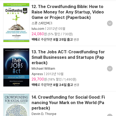
12. The Crowdfunding Bible: How to
Raise Money for Any Startup, Video
Game or Project (Paperback)
스콧 스타인버그
lulu.com
|
2012년 05월
24,080
원 (5% 할인 / 730원)
택배
로 주문하면
8월 25일 출고
변경
13. The Jobs ACT: Crowdfunding for
Small Businesses and Startups (Pap
erback)
Michael William
Apress
|
2012년 10월
29,700
원 (18% 할인 / 1,490원)
택배
로 주문하면
8월 24일 출고
변경
14. Crowdfunding for Social Good: Fi
nancing Your Mark on the World (Pa
perback)
Devin D. Thorpe