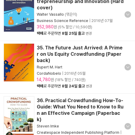
trepreneurship and Innovation (Hard
cover)
Walter Vassallo
(엮은이)
Business Science Reference
|
2016년 07월
352,980
원 (5% 할인 / 10,590원)
택배
로 주문하면
8월 25일 출고
변경
35. The Future Just Arrived: A Prime
r on Us Equity Crowdfunding (Paper
back)
Rupert M. Hart
CordaNobelo
|
2016년 05월
14,780
원 (18% 할인 / 740원)
택배
로 주문하면
8월 24일 출고
변경
36. Practical Crowdfunding How-To-
Guide: What You Need to Know to Ru
n an Effective Campaign (Paperbac
k)
Steven Imke
Createspace Independent Publishing Platform
|