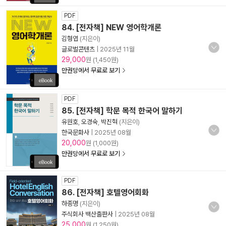
PDF
84. [전자책] NEW 영어학개론
김형엽
(지은이)
글로벌콘텐츠
|
2025년 11월
29,000
원 (1,450원)
만권당에서 무료로 보기
PDF
85. [전자책] 학문 목적 한국어 말하기
유원호
,
오경숙
,
박진혁
(지은이)
한국문화사
|
2025년 08월
20,000
원 (1,000원)
만권당에서 무료로 보기
PDF
86. [전자책] 호텔영어회화
하종명
(지은이)
주식회사 백산출판사
|
2025년 08월
25,000
원 (1,250원)