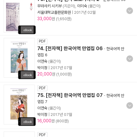
무라사키 시키부
(지은이),
이미숙
(옮긴이)
서울대학교출판문화원
|
2017년 02월
33,000
원 (1,650원)
PDF
74. [전자책] 한국어역 만엽집 06
-
한국어역 만
엽집 6
이연숙
(옮긴이)
박이정
|
2017년 07월
20,000
원 (1,000원)
PDF
75. [전자책] 한국어역 만엽집 07
-
한국어역 만
엽집 7
이연숙
(옮긴이)
박이정
|
2017년 07월
16,000
원 (800원)
PDF