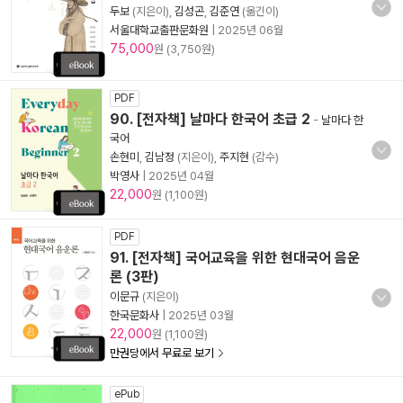
두보
(지은이),
김성곤
,
김준연
(옮긴이)
서울대학교출판문화원
|
2025년 06월
75,000
원 (3,750원)
PDF
90. [전자책] 날마다 한국어 초급 2
-
날마다 한
국어
손현미
,
김남정
(지은이),
주지현
(감수)
박영사
|
2025년 04월
22,000
원 (1,100원)
PDF
91. [전자책] 국어교육을 위한 현대국어 음운
론 (3판)
이문규
(지은이)
한국문화사
|
2025년 03월
22,000
원 (1,100원)
만권당에서 무료로 보기
ePub