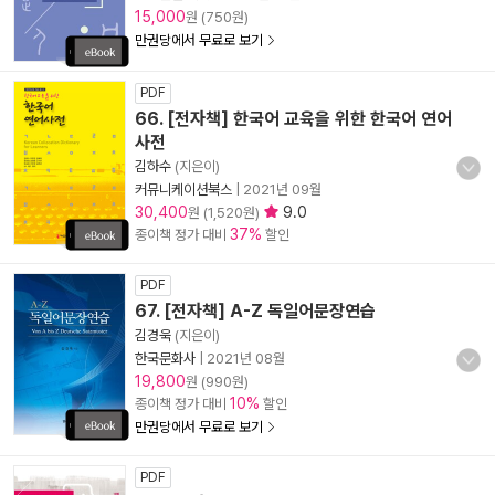
15,000
원 (750원)
만권당에서 무료로 보기
PDF
66. [전자책] 한국어 교육을 위한 한국어 연어
사전
김하수
(지은이)
커뮤니케이션북스
|
2021년 09월
30,400
9.0
원 (1,520원)
37%
종이책 정가 대비
할인
PDF
67. [전자책] A-Z 독일어문장연습
김경욱
(지은이)
한국문화사
|
2021년 08월
19,800
원 (990원)
10%
종이책 정가 대비
할인
만권당에서 무료로 보기
PDF