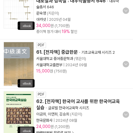
내포절과 접속절 : 대우학술총서 646
-
대우학
술총서 646
문숙영
(지은이)
아카넷
|
2025년 04월
34,000
원 (1,700원)
19%
종이책 정가 대비
할인
PDF
61. [전자책] 중급한문
-
기초교육교재 시리즈 2
서울대학교 중어중문학과
(엮은이)
서울대학교출판부
|
2024년 09월
15,000
원 (750원)
PDF
62. [전자책] 한국어 교사를 위한 한국어교육
실습
-
글로벌 한국어교육학 시리즈
이금희
,
이연희
,
김승희
(지은이)
한국문화사
|
2024년 08월
24,000
원 (1,200원)
만권당에서 무료로 보기