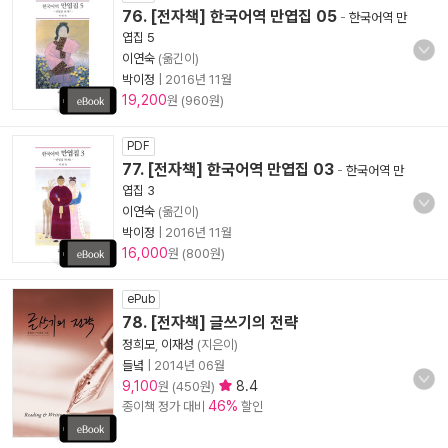
76. [전자책] 한국어역 만엽집 05
-
한국어역 만
엽집 5
이연숙
(옮긴이)
박이정
|
2016년 11월
19,200
원 (960원)
PDF
77. [전자책] 한국어역 만엽집 03
-
한국어역 만
엽집 3
이연숙
(옮긴이)
박이정
|
2016년 11월
16,000
원 (800원)
ePub
78. [전자책] 글쓰기의 전략
정희모
,
이재성
(지은이)
들녘
|
2014년 06월
9,100
8.4
원 (450원)
46%
종이책 정가 대비
할인