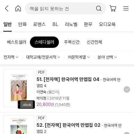
일반
만화
로맨스
BL
라노벨
판무
오디오북
베스트셀러
스테디셀러
주목신간
신간전체
전자책
대학교재/전문서적
어문학계열
분야 선택
PDF
51. [전자책] 한국어역 만엽집 04
-
한국어역 만
엽집 4
이연숙
(옮긴이)
박이정
|
2016년 11월
20,800
원 (1,040원)
PDF
52. [전자책] 한국어역 만엽집 02
-
한국어역 만
엽집 2