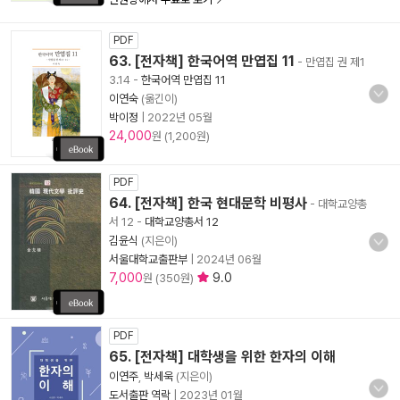
PDF
63. [전자책] 한국어역 만엽집 11
- 만엽집 권 제1
3.14
-
한국어역 만엽집 11
이연숙
(옮긴이)
박이정
|
2022년 05월
24,000
원 (1,200원)
PDF
64. [전자책] 한국 현대문학 비평사
- 대학교양총
서 12
-
대학교양총서 12
김윤식
(지은이)
서울대학교출판부
|
2024년 06월
7,000
9.0
원 (350원)
PDF
65. [전자책] 대학생을 위한 한자의 이해
이연주
,
박세욱
(지은이)
도서출판 역락
|
2023년 01월