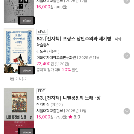
서울대학교출판부
|
2025년 12월
16,000
원 (800원)
ePub
82. [전자책] 프랑스 낭만주의와 세기병
-
이화
학술총서
김도훈
(지은이)
이화여자대학교출판문화원
|
2025년 11월
22,400
원 (1,120원)
20%
종이책 정가 대비
할인
미리읽기
PDF
83. [전자책] 니벨룽겐의 노래 -상
작자미상
(지은이)
서울대학교출판부
|
2025년 11월
15,000
8.0
원 (750원)