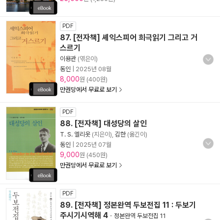
PDF
87. [전자책] 셰익스피어 희극읽기 그리고 거
스르기
이용관
(엮은이)
동인
|
2025년 08월
8,000
원 (400원)
만권당에서 무료로 보기
PDF
88. [전자책] 대성당의 살인
T. S. 엘리옷
(지은이),
김한
(옮긴이)
동인
|
2025년 07월
9,000
원 (450원)
만권당에서 무료로 보기
PDF
89. [전자책] 정본완역 두보전집 11 : 두보기
주시기시역해 4
-
정본완역 두보전집 11