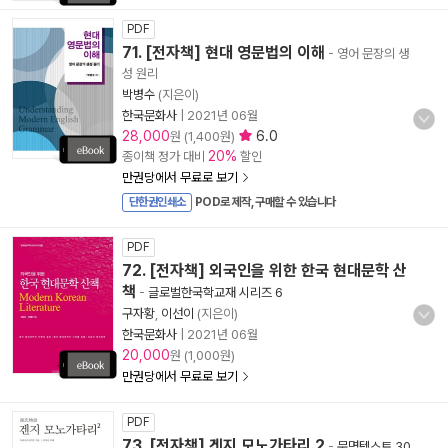
PDF
71. [전자책] 현대 영문법의 이해
- 영어 문장의 생
성 원리
박병수
(지은이)
한국문화사
|
2021년 06월
28,000
6.0
원 (1,400원)
20%
종이책 정가 대비
할인
만권당에서 무료로 보기
단한권인쇄소
POD로 제작, 구매할 수 있습니다
PDF
72. [전자책] 외국인을 위한 한국 현대문학 산
책
-
글로벌한국학교재 시리즈 6
구자황
,
이선이
(지은이)
한국문화사
|
2021년 06월
20,000
원 (1,000원)
만권당에서 무료로 보기
PDF
73. [전자책] 겐지 모노가타리 2
-
문명텍스트 30