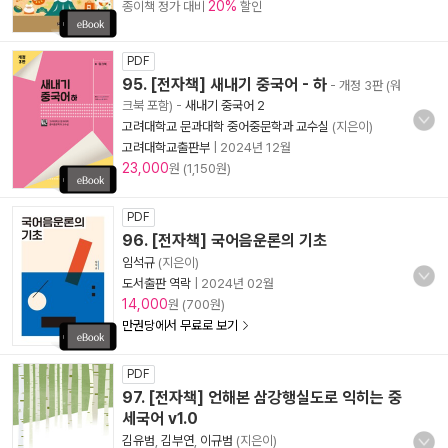
20%
종이책 정가 대비
할인
PDF
95. [전자책] 새내기 중국어 - 하
- 개정 3판 (워
크북 포함)
-
새내기 중국어 2
고려대학교 문과대학 중어중문학과 교수실
(지은이)
고려대학교출판부
|
2024년 12월
23,000
원 (1,150원)
PDF
96. [전자책] 국어음운론의 기초
임석규
(지은이)
도서출판 역락
|
2024년 02월
14,000
원 (700원)
만권당에서 무료로 보기
PDF
97. [전자책] 언해본 삼강행실도로 익히는 중
세국어 v1.0
김유범
,
김부연
,
이규범
(지은이)