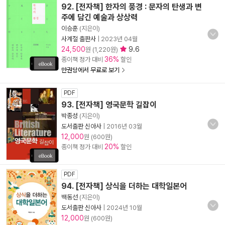
92. [전자책] 한자의 풍경 : 문자의 탄생과 변
주에 담긴 예술과 상상력
이승훈
(지은이)
사계절 출판사
|
2023년 04월
24,500
9.6
원 (1,220원)
36%
종이책 정가 대비
할인
만권당에서 무료로 보기
PDF
93. [전자책] 영국문학 길잡이
박종성
(지은이)
도서출판 신아사
|
2016년 03월
12,000
원 (600원)
20%
종이책 정가 대비
할인
PDF
94. [전자책] 상식을 더하는 대학일본어
백동선
(지은이)
도서출판 신아사
|
2024년 10월
12,000
원 (600원)