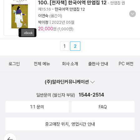
100. [전자책] 한국어역 만엽집 12
- 만엽집 권
제15.16
-
한국어역 만엽집 12
이연숙
(옮긴이)
박이정
|
2022년 05월
20,000
원 (1,000원)
1
2
로그인
전체 메뉴
회사 소개
출판사 안내
PC 버전
(주)알라딘커뮤니케이션
1544-2514
일반문의 (발신자 부담)
1:1 문의
FAQ
중고매장 위치, 영업시간 안내
뒤로가