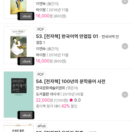
이연숙
(옮긴이)
박이정
|
2016년 11월
16,000
원 (800원)
PDF
53. [전자책] 한국어역 만엽집 01
-
한국어역 만
엽집 1
이연숙
(옮긴이)
박이정
|
2016년 11월
16,000
원 (800원)
PDF
54. [전자책] 100년의 문학용어 사전
한국문화예술위원회
(엮은이)
도서출판 아시아
|
2015년 06월
22,000
9.0
원 (1,100원)
42%
종이책 정가 대비
할인
ePub