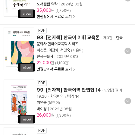
도서출판 역락
|
2024년 02월
35,000
원 (1,750원)
만권당에서 무료로 보기
PDF
98. [전자책] 한국어 어휘 교육론
- 제3판
-
한국
문화사 한국어교육학 시리즈
이선웅
,
이정화
,
서경숙
(지은이)
한국문화사
|
2024년 08월
22,000
원 (1,100원)
만권당에서 무료로 보기
PDF
99. [전자책] 한국어역 만엽집 14
- 만엽집 권 제
19.20
-
한국어역 만엽집 14
이연숙
(옮긴이)
박이정
|
2022년 05월
26,000
원 (1,300원)
PDF