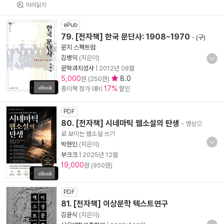
미리읽기
ePub
79. [전자책] 한국 문단사: 1908~1970
-
(구)
문지 스펙트럼
김병익
(지은이)
문학과지성사
|
2012년 08월
5,000
8.0
원 (250원)
17%
종이책 정가 대비
할인
PDF
80. [전자책] 시네마틱 웹소설의 탄생
- 영상으
로 보이는 웹소설 쓰기
박현민
(지은이)
부크크
|
2025년 12월
19,000
원 (950원)
PDF
81. [전자책] 이상문학 텍스트연구
김윤식
(지은이)