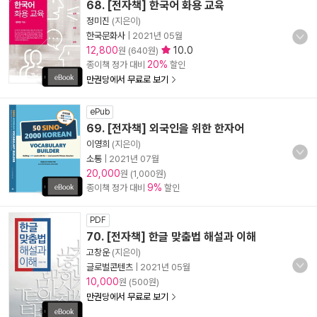
68. [전자책] 한국어 화용 교육
정미진
(지은이)
한국문화사
|
2021년 05월
12,800
10.0
원 (640원)
20%
종이책 정가 대비
할인
만권당에서 무료로 보기
ePub
69. [전자책] 외국인을 위한 한자어
이영희
(지은이)
소통
|
2021년 07월
20,000
원 (1,000원)
9%
종이책 정가 대비
할인
PDF
70. [전자책] 한글 맞춤법 해설과 이해
고창운
(지은이)
글로벌콘텐츠
|
2021년 05월
10,000
원 (500원)
만권당에서 무료로 보기