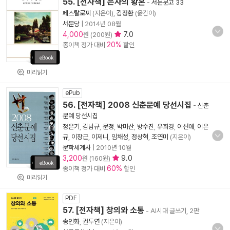
55. [전자책] 은자의 황혼
-
서문문고 33
페스탈로찌
(지은이),
김정환
(옮긴이)
서문당
|
2014년 08월
4,000
7.0
원 (200원)
20%
종이책 정가 대비
할인
미리읽기
ePub
56. [전자책] 2008 신춘문예 당선시집
-
신춘
문예 당선시집
정은기
,
김남규
,
문정
,
박미산
,
방수진
,
유희경
,
이선애
,
이은
규
,
이장근
,
이제니
,
임채성
,
정상혁
,
조연미
(지은이)
문학세계사
|
2010년 10월
3,200
9.0
원 (160원)
60%
종이책 정가 대비
할인
미리읽기
PDF
57. [전자책] 창의와 소통
- AI시대 글쓰기, 2판
송인화
,
권두연
(지은이)