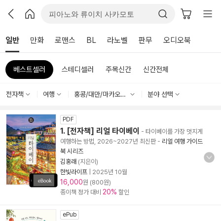
일반
만화
로맨스
BL
라노벨
판무
오디오북
베스트셀러
스테디셀러
주목신간
신간전체
전자책
여행
홍콩/대만/마카오여행
분야 선택
PDF
1. [전자책] 리얼 타이베이
- 타이베이를 가장 멋지게
여행하는 방법, 2026~2027년 최신판
-
리얼 여행 가이드
북 시리즈
김홍래
(지은이)
한빛라이프
|
2025년 10월
16,000
원 (800원)
20%
종이책 정가 대비
할인
ePub