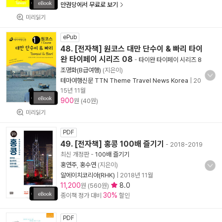
만권당에서 무료로 보기
미리읽기
ePub
48. [전자책] 원코스 대만 단수이 & 빠리 타이
완 타이페이 시리즈 08
-
타이완 타이페이 시리즈 8
조명화(B급여행)
(지은이)
테마여행신문 TTN Theme Travel News Korea
|
20
15년 11월
900
원 (40원)
미리읽기
PDF
49. [전자책] 홍콩 100배 즐기기
- 2018-2019
최신 개정판
-
100배 즐기기
홍연주
,
홍수연
(지은이)
알에이치코리아(RHK)
|
2018년 11월
11,200
8.0
원 (560원)
30%
종이책 정가 대비
할인
PDF