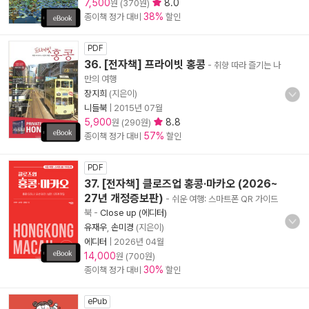
7,500
8.0
원 (370원)
38%
종이책 정가 대비
할인
PDF
36. [전자책] 프라이빗 홍콩
- 취향 따라 즐기는 나
만의 여행
장지희
(지은이)
니들북
|
2015년 07월
5,900
8.8
원 (290원)
57%
종이책 정가 대비
할인
PDF
37. [전자책] 클로즈업 홍콩·마카오 (2026~
27년 개정증보판)
- 쉬운 여행: 스마트폰 QR 가이드
북
-
Close up (에디터)
유재우
,
손미경
(지은이)
에디터
|
2026년 04월
14,000
원 (700원)
30%
종이책 정가 대비
할인
ePub