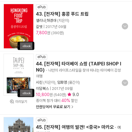
ePub
43. [전자책] 홍콩 푸드 트립
셀리나,하경아
(지은이)
길벗
|
2017년 09월
7,800
원 (390원)
ePub
44. [전자책] 타이베이 쇼핑 (TAIPEI SHOP I
NG)
- 나만의 라이프스타일을 찾아 떠나는 타이베이 감성
여행
시린
(지은이),
임화영
(옮긴이)
이담북스
|
2017년 09월
10,800
9.0
원 (540원)
40%
종이책 정가 대비
할인
미리읽기
만권당에서 무료로 보기
ePub
45. [전자책] 여행의 발견! <중국> 마카오
-
여