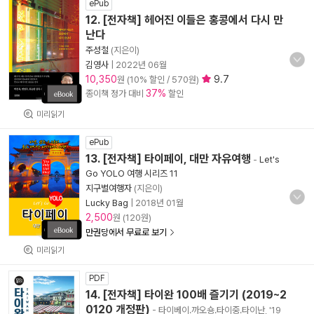
ePub
12. [전자책] 헤어진 이들은 홍콩에서 다시 만
난다
주성철
(지은이)
김영사
|
2022년 06월
10,350
9.7
원 (10% 할인 / 570원)
37%
종이책 정가 대비
할인
미리읽기
ePub
13. [전자책] 타이페이, 대만 자유여행
-
Let's
Go YOLO 여행 시리즈 11
지구별여행자
(지은이)
Lucky Bag
|
2018년 01월
2,500
원 (120원)
만권당에서 무료로 보기
미리읽기
PDF
14. [전자책] 타이완 100배 즐기기 (2019~2
0120 개정판)
- 타이베이.까오숑.타이중.타이난, '19