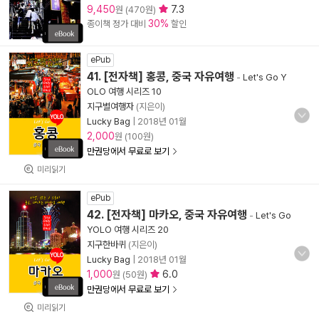
9,450
7.3
원 (470원)
30%
종이책 정가 대비
할인
ePub
41. [전자책] 홍콩, 중국 자유여행
-
Let's Go Y
OLO 여행 시리즈 10
지구별여행자
(지은이)
Lucky Bag
|
2018년 01월
2,000
원 (100원)
만권당에서 무료로 보기
미리읽기
ePub
42. [전자책] 마카오, 중국 자유여행
-
Let's Go
YOLO 여행 시리즈 20
지구한바퀴
(지은이)
Lucky Bag
|
2018년 01월
1,000
6.0
원 (50원)
만권당에서 무료로 보기
미리읽기