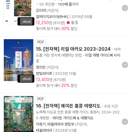
~'20 최신판
-
100배 즐기기
김미려
(지은이)
알에이치코리아(RHK)
|
2019년 09월
12,250
9.5
원 (610원)
30%
종이책 정가 대비
할인
PDF
15. [전자책] 리얼 마카오 2023~2024
- 마카
오를 가장 멋지게 여행하는 방법
-
리얼 여행 가이드북 시리
즈
정의진
(지은이)
한빛라이프
|
2023년 10월
13,400
원 (670원)
20%
종이책 정가 대비
할인
PDF
16. [전자책] 에이든 홍콩 여행지도
- 수만 시간
노력해 지도로 만든 홍콩 여행 가이드 총정리, 2024-202
5 개정판
-
에이든 가이드북 & 여행지도
이정기
,
타블라라사 편집부
(지은이)
타블라라사
|
2024년 03월