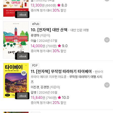
클
|
2025년 04월
13,300
8.0
원 (660원)
30%
종이책 정가 대비
할인
ePub
10. [전자책] 대만 산책
- 대만 인문 여행
류영하
(지은이)
이숲
|
2024년 07월
14,000
9.0
원 (700원)
30%
종이책 정가 대비
할인
PDF
11. [전자책] 무작정 따라하기 타이베이
- 딴수이
우라이 예리우 지우펀 마오콩
-
무작정 따라하기 여행 시리
즈
이진경
,
김경현
(지은이)
길벗
|
2024년 05월
15,840
10.0
원 (790원)
20%
종이책 정가 대비
할인