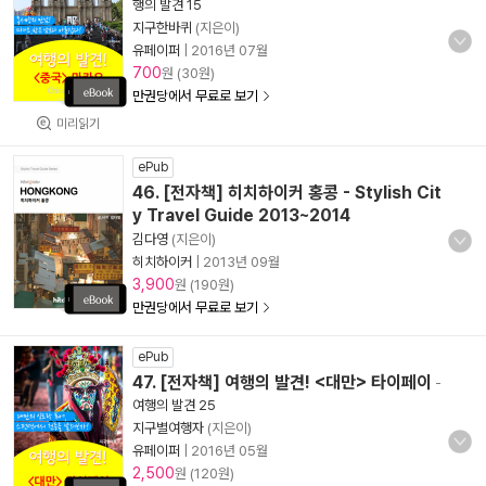
행의 발견 15
지구한바퀴
(지은이)
유페이퍼
|
2016년 07월
700
원 (30원)
만권당에서 무료로 보기
미리읽기
ePub
46. [전자책] 히치하이커 홍콩 - Stylish Cit
y Travel Guide 2013~2014
김다영
(지은이)
히치하이커
|
2013년 09월
3,900
원 (190원)
만권당에서 무료로 보기
ePub
47. [전자책] 여행의 발견! <대만> 타이페이
-
여행의 발견 25
지구별여행자
(지은이)
유페이퍼
|
2016년 05월
2,500
원 (120원)