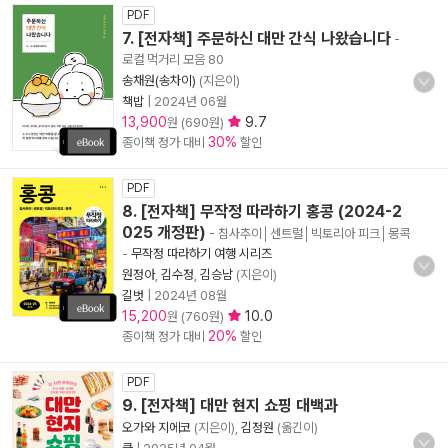
PDF
7. [전자책] 주문하신 대만 간식 나왔습니다
-
로컬 먹거리 모음 80
송채원(송차이)
(지은이)
책밥
|
2024년 06월
13,900
9.7
원 (690원)
30%
종이책 정가 대비
할인
PDF
8. [전자책] 무작정 따라하기 홍콩 (2024-2
025 개정판)
- 침사추이│센트럴│빅토리아 피크│몽콕
-
무작정 따라하기 여행 시리즈
원정아
,
김수정
,
김승남
(지은이)
길벗
|
2024년 08월
15,200
10.0
원 (760원)
20%
종이책 정가 대비
할인
PDF
9. [전자책] 대만 현지 쇼핑 대백과
오가와 지에코
(지은이),
김정원
(옮긴이)