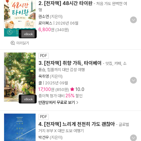
2. [전자책] 48시간 타이완
- 처음 가도 완벽한 여
행
권소연
(지은이)
로이북스
|
2026년 06월
6,800
원 (340원)
미리읽기
PDF
3. [전자책] 취향 가득, 타이베이
- 맛집, 카페, 소
품숍, 힙플까지 대만 감성 여행
옥취영
(지은이)
클
|
2025년 09월
17,100
10.0
원 (850원)
25%
종이책 정가 대비
할인
만권당에서 무료로 보기
PDF
4. [전자책] 느리게 천천히 가도 괜찮아
- 글로벌
거지 부부 X 대만 도보 여행기
박건우
(지은이)