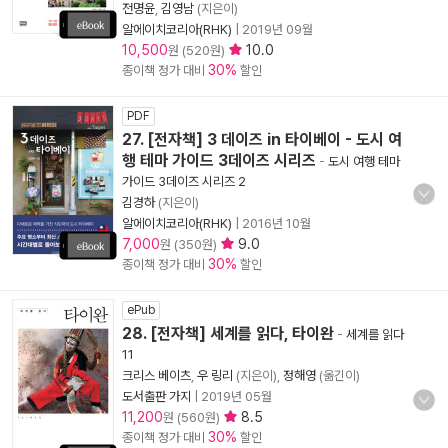
전명윤
,
김영남
(지은이)
알에이치코리아(RHK)
|
2019년 09월
10,500
10.0
원 (520원)
30%
종이책 정가 대비
할인
PDF
27. [전자책] 3 데이즈 in 타이베이 - 도시 여
행 테마 가이드 3데이즈 시리즈
-
도시 여행 테마
가이드 3데이즈 시리즈 2
김경하
(지은이)
알에이치코리아(RHK)
|
2016년 10월
7,000
9.0
원 (350원)
30%
종이책 정가 대비
할인
ePub
28. [전자책] 세계를 읽다, 타이완
-
세계를 읽다
11
크리스 베이츠
,
우 링리
(지은이),
정해영
(옮긴이)
도서출판 가지
|
2019년 05월
11,200
8.5
원 (560원)
30%
종이책 정가 대비
할인