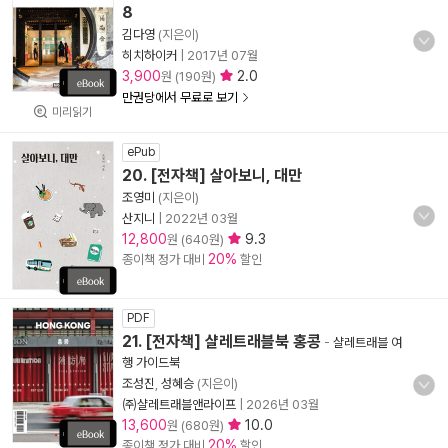
8
김다영
(지은이)
히치하이커
|
2017년 07월
3,900
2.0
원 (190원)
만권당에서 무료로 보기
미리읽기
ePub
20. [전자책] 살아보니, 대만
조영미
(지은이)
산지니
|
2022년 03월
12,800
9.3
원 (640원)
20%
종이책 정가 대비
할인
PDF
21. [전자책] 샬레트래블북 홍콩
-
샬레트래블 여
행 가이드북
조성진
,
성혜승
(지은이)
㈜샬레트래블앤라이프
|
2026년 03월
13,600
10.0
원 (680원)
20%
종이책 정가 대비
할인