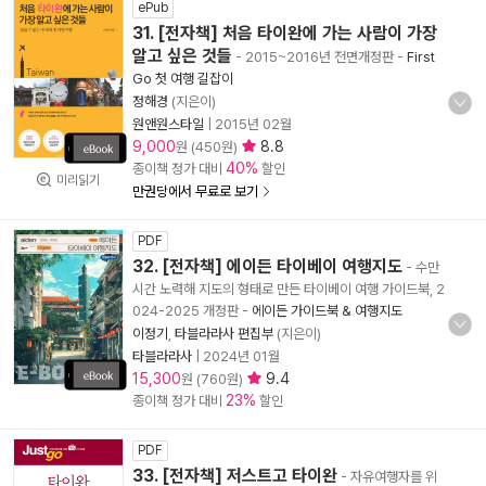
ePub
31. [전자책] 처음 타이완에 가는 사람이 가장
알고 싶은 것들
- 2015~2016년 전면개정판
-
First
Go 첫 여행 길잡이
정해경
(지은이)
원앤원스타일
|
2015년 02월
9,000
8.8
원 (450원)
40%
종이책 정가 대비
할인
미리읽기
만권당에서 무료로 보기
PDF
32. [전자책] 에이든 타이베이 여행지도
- 수만
시간 노력해 지도의 형태로 만든 타이베이 여행 가이드북, 2
024-2025 개정판
-
에이든 가이드북 & 여행지도
이정기
,
타블라라사 편집부
(지은이)
타블라라사
|
2024년 01월
15,300
9.4
원 (760원)
23%
종이책 정가 대비
할인
PDF
33. [전자책] 저스트고 타이완
- 자유여행자를 위