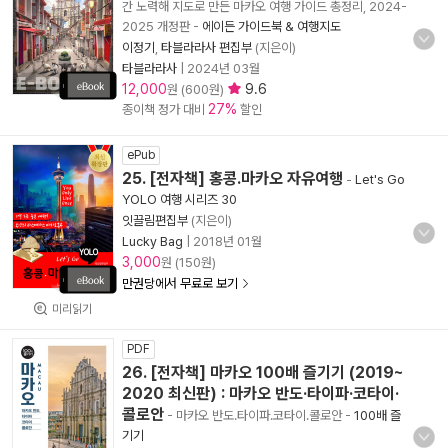
간 노력해 지도로 만든 마카오 여행 가이드 총정리, 2024-
2025 개정판
-
에이든 가이드북 & 여행지도
이정기
,
타블라라사 편집부
(지은이)
타블라라사
|
2024년 03월
12,000
9.6
원 (600원)
27%
종이책 정가 대비
할인
ePub
25. [전자책] 홍콩.마카오 자유여행
-
Let's Go
YOLO 여행 시리즈 30
잇끌림편집부
(지은이)
Lucky Bag
|
2018년 01월
3,000
원 (150원)
만권당에서 무료로 보기
미리읽기
PDF
26. [전자책] 마카오 100배 즐기기 (2019~
2020 최신판) : 마카오 반도·타이파·코타이·
콜로안
- 마카오 반도.타이파.코타이.콜로안
-
100배 즐
기기