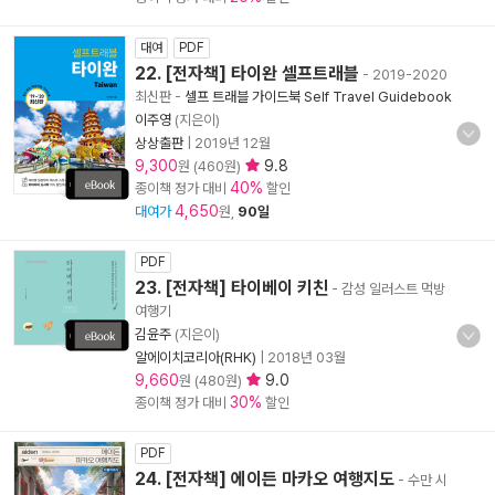
대여
PDF
22. [전자책] 타이완 셀프트래블
- 2019-2020
최신판
-
셀프 트래블 가이드북 Self Travel Guidebook
이주영
(지은이)
상상출판
|
2019년 12월
9,300
9.8
원 (460원)
40%
종이책 정가 대비
할인
4,650
대여가
원,
90일
PDF
23. [전자책] 타이베이 키친
- 감성 일러스트 먹방
여행기
김윤주
(지은이)
알에이치코리아(RHK)
|
2018년 03월
9,660
9.0
원 (480원)
30%
종이책 정가 대비
할인
PDF
24. [전자책] 에이든 마카오 여행지도
- 수만 시