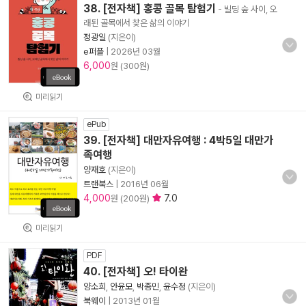
38. [전자책] 홍콩 골목 탐험기
- 빌딩 숲 사이, 오
래된 골목에서 찾은 삶의 이야기
정광일
(지은이)
e퍼플
|
2026년 03월
6,000
원 (300원)
미리읽기
ePub
39. [전자책] 대만자유여행 : 4박5일 대만가
족여행
양재호
(지은이)
트랜북스
|
2016년 06월
4,000
7.0
원 (200원)
미리읽기
PDF
40. [전자책] 오! 타이완
양소희
,
안윤모
,
박종민
,
윤수정
(지은이)
북웨이
|
2013년 01월