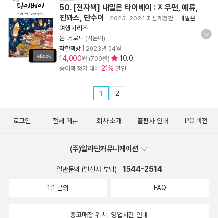
50. [전자책] 내일은 타이베이 : 지우펀, 예류,
진꽈스, 단수이
- 2023~2024 최신개정판
-
내일은
여행 시리즈
온 더 로드
(지은이)
착한책방
|
2023년 04월
14,000
10.0
원 (700원)
21%
종이책 정가 대비
할인
1
2
로그인
전체 메뉴
회사 소개
출판사 안내
PC 버전
(주)알라딘커뮤니케이션
1544-2514
일반문의 (발신자 부담)
1:1 문의
FAQ
중고매장 위치, 영업시간 안내