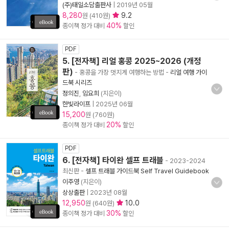
(주)태일소담출판사
|
2019년 05월
8,280
9.2
원 (410원)
40%
종이책 정가 대비
할인
PDF
5. [전자책] 리얼 홍콩 2025~2026 (개정
판)
- 홍콩을 가장 멋지게 여행하는 방법
-
리얼 여행 가이
드북 시리즈
정의진
,
임요희
(지은이)
한빛라이프
|
2025년 06월
15,200
원 (760원)
20%
종이책 정가 대비
할인
PDF
6. [전자책] 타이완 셀프 트래블
- 2023-2024
최신판
-
셀프 트래블 가이드북 Self Travel Guidebook
이주영
(지은이)
상상출판
|
2023년 08월
12,950
10.0
원 (640원)
30%
종이책 정가 대비
할인