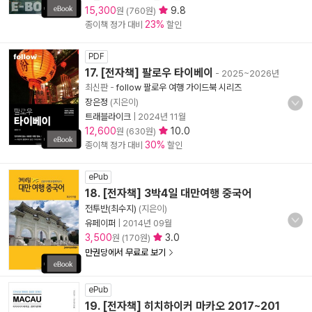
15,300
9.8
원 (760원)
23%
종이책 정가 대비
할인
PDF
17. [전자책] 팔로우 타이베이
- 2025~2026년
최신판
-
follow 팔로우 여행 가이드북 시리즈
장은정
(지은이)
트래블라이크
|
2024년 11월
12,600
10.0
원 (630원)
30%
종이책 정가 대비
할인
ePub
18. [전자책] 3박4일 대만여행 중국어
전투반(최수지)
(지은이)
유페이퍼
|
2014년 09월
3,500
3.0
원 (170원)
만권당에서 무료로 보기
ePub
19. [전자책] 히치하이커 마카오 2017~201