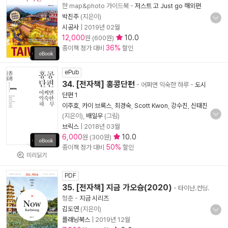
한 map&photo 가이드북
-
저스트 고 Just go 해외편
박진주
(지은이)
시공사
|
2019년 02월
12,000
10.0
원 (600원)
36%
종이책 정가 대비
할인
ePub
34. [전자책] 홍콩단편
- 어쩌면 익숙한 하루
-
도시
단편 1
이주호
,
카이 브룩스
,
최경숙
,
Scott Kwon
,
강수진
,
신태진
(지은이),
배일우
(그림)
브릭스
|
2018년 03월
6,000
10.0
원 (300원)
50%
종이책 정가 대비
할인
미리읽기
PDF
35. [전자책] 지금 가오슝(2020)
- 타이난.컨딩.
헝춘
-
지금 시리즈
김도연
(지은이)
플래닝북스
|
2019년 12월