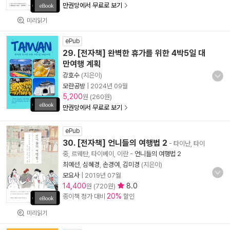
만권당에서 무료로 보기
미리읽기
ePub
29. [전자책] 완벽한 휴가를 위한 4박5일 대
만여행 계획
강호수
(지은이)
모란공방
|
2024년 09월
5,200
원 (260원)
만권당에서 무료로 보기
ePub
30. [전자책] 언니들의 여행법 2
- 타이난, 타이
중, 르웨탄, 타이베이, 이란
-
언니들의 여행법 2
최예선
,
심혜경
,
손경여
,
김미경
(지은이)
모요사
|
2019년 07월
14,400
8.0
원 (720원)
20%
종이책 정가 대비
할인
미리읽기