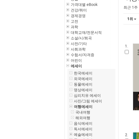
가격대별 eBook
최근 1주
건강/취미
경제경영
1위
고전
과학
대학교재/전문서적
소설/시/희곡
사전/기타
1.
사회과학
수험서/자격증
어린이
에세이
한국에세이
외국에세이
동물에세이
명상에세이
심리치유 에세이
사진/그림 에세이
여행에세이
국내여행
해외여행
음식에세이
독서에세이
예술에세이
2.