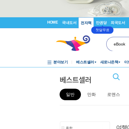
HOME
국내도서
만권당
외국도서
전자책
첫달무료
eBook
분야보기
베스트셀러
새로나온책
이
베스트셀러
일반
만화
로맨스
여행
종합