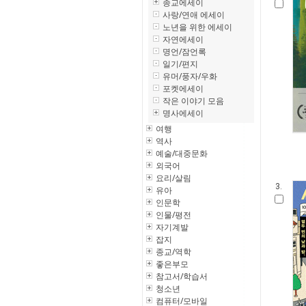
종교에세이
사랑/연애 에세이
노년을 위한 에세이
자연에세이
명언/잠언록
일기/편지
유머/풍자/우화
포켓에세이
작은 이야기 모음
명사에세이
여행
역사
예술/대중문화
외국어
요리/살림
3.
유아
인문학
인물/평전
자기계발
잡지
종교/역학
좋은부모
참고서/학습서
청소년
컴퓨터/모바일