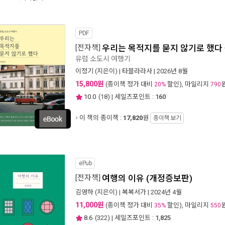
PDF
[전자책]
우리는 목적지를 묻지 않기로 했다
유럽 소도시 여행기
이정기
(지은이) |
타블라라사
| 2026년 8월
15,800원
(종이책 정가 대비
할인), 마일리지
20%
790
10.0
(
18
) | 세일즈포인트 :
160
이 책의 종이책 :
17,820
원
종이책 보기
ePub
[전자책]
여행의 이유 (개정증보판)
김영하
(지은이) |
복복서가
| 2024년 4월
11,000원
(종이책 정가 대비
할인), 마일리지
35%
550
8.6
(
322
) | 세일즈포인트 :
1,825