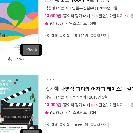
순도 100퍼센트의 휴식
박상영
(지은이) |
인플루엔셜(주)
| 2023년 7월
13,500원
(종이책 정가 대비
할인), 마일리지
20%
670
9.1
(
50
) | 세일즈포인트 :
598
이 책의 종이책 :
15,120
원
종이책 보기
미리읽기
ePub
[전자책]
나영석 피디의 어차피 레이스는 길
나영석
(지은이) |
문학동네
| 2018년 6월
13,000원
(종이책 정가 대비
할인), 마일리지
30%
650
8.2
(
30
) | 세일즈포인트 :
324
이 책의 종이책 :
16,650
원
종이책 보기