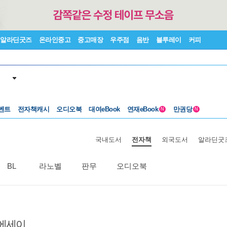
알라딘굿즈
온라인중고
중고매장
우주점
음반
블루레이
커피
벤트
전자책캐시
오디오북
대여eBook
연재eBook
만권당
N
N
국내도서
전자책
외국도서
알라딘굿
BL
라노벨
판무
오디오북
에세이