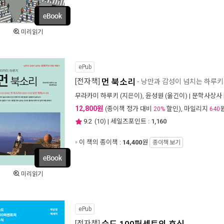
미리읽기
ePub
[전자책]
먼 북소리
- 낭만과 감성이 넘치는 하루키
무라카미 하루키
(지은이),
윤성원
(옮긴이) |
문학사상사
12,800원
(종이책 정가 대비
할인), 마일리지
20%
640
9.2
(
10
) | 세일즈포인트 :
1,160
이 책의 종이책 :
14,400
원
종이책 보기
미리읽기
ePub
[전자책]