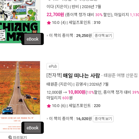
이다
(지은이) |
반비
| 2026년 7월
22,700원
(종이책 정가 대비
할인), 마일리지
30%
1,13
10.0
(
4
) | 세일즈포인트 :
310
이 책의 종이책 :
29,250
원
종이책 보기
ePub
[전자책]
매일 떠나는 사람
- 태원준 여행 산문집
태원준
(지은이) |
김영사
| 2026년 7월
10,800원
12,000
원 →
(
할인, 종이책 정가 대비
10%
39
마일리지
원
600
10.0
(
6
) | 세일즈포인트 :
220
이 책의 종이책 :
16,020
원
종이책 보기
미리읽기