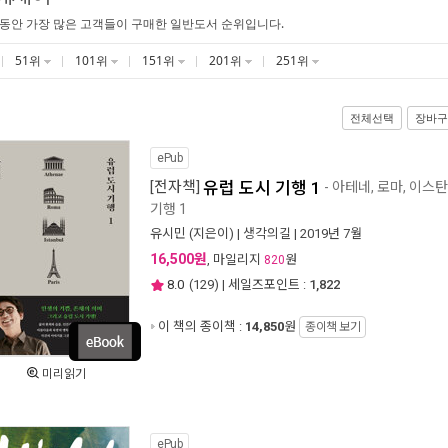
 동안 가장 많은 고객들이 구매한 일반도서 순위입니다.
51위
101위
151위
201위
251위
전체선택
장바구
ePub
[전자책]
유럽 도시 기행 1
- 아테네, 로마, 이스탄
기행 1
유시민
(지은이) |
생각의길
| 2019년 7월
16,500원
, 마일리지
원
820
8.0
(
129
) | 세일즈포인트 :
1,822
이 책의 종이책 :
14,850
원
종이책 보기
미리읽기
ePub