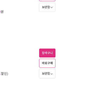
보관함
원
0
장바구니
바로구매
보관함
할인)
%