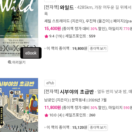
[전자책]
와일드
- 4285km, 가장 어두운 길 위에
록
셰릴 스트레이드
(지은이),
우진하
(옮긴이) |
페이지2(pa
15,400원
(종이책 정가 대비
할인), 마일리지
30%
770
9.4
(
19
) | 세일즈포인트 :
559
이 책의 종이책 :
19,800
원
종이책 보기
미리읽기
ePub
[전자책]
시부야의 초급반
- 열두 번의 낮과 밤,
남궁인
(지은이) |
문학동네
| 2026년 7월
11,800원
(종이책 정가 대비
할인), 마일리지
30%
590
10.0
(
4
) | 세일즈포인트 :
260
이 책의 종이책 :
15,120
원
종이책 보기