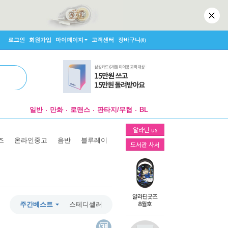
로그인
회원가입
마이페이지
고객센터
장바구니
(0)
일반
만화
로맨스
판타지/무협
BL
알라딘 us
즈
온라인중고
음반
블루레이
도서관 사서
주간베스트
스테디셀러