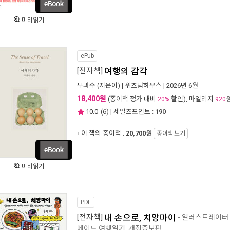
미리읽기
ePub
[전자책]
여행의 감각
무과수
(지은이) |
위즈덤하우스
| 2026년 6월
18,400원
(종이책 정가 대비
할인), 마일리지
20%
920
10.0
(
6
) | 세일즈포인트 :
190
이 책의 종이책 :
20,700
원
종이책 보기
미리읽기
PDF
[전자책]
내 손으로, 치앙마이
- 일러스트레이터
메이드 여행일기, 개정증보판