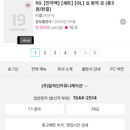
50. [전자책] [세트] [GL] 십 분의 오 (총3
권/완결)
미결
(지은이)
달빛출판사
|
2026년 05월
9,300
10.0
원 (460원)
1
2
3
4
5
로그인
전체 메뉴
회사 소개
출판사 안내
PC 버전
(주)알라딘커뮤니케이션
1544-2514
일반문의 (발신자 부담)
1:1 문의
FAQ
중고매장 위치, 영업시간 안내