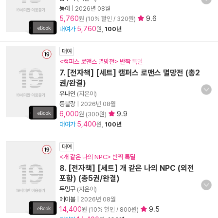
동아
|
2026년 08월
5,760
9.6
원 (10% 할인 / 320원)
5,760
대여가
원,
100년
대여
<캠퍼스 로맨스 멸망전> 반짝 특딜
7. [전자책] [세트] 캠퍼스 로맨스 멸망전 (총2
권/완결)
유나인
(지은이)
몽블랑
|
2026년 08월
6,000
9.9
원 (300원)
5,400
대여가
원,
100년
대여
<개 같은 나의 NPC> 반짝 특딜
8. [전자책] [세트] 개 같은 나의 NPC (외전
포함) (총5권/완결)
무밍구
(지은이)
에이블
|
2026년 08월
14,400
9.5
원 (10% 할인 / 800원)