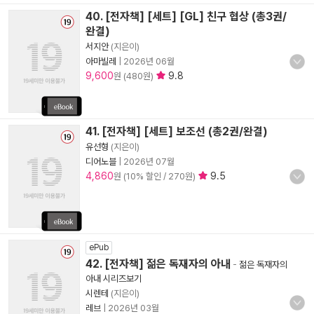
40. [전자책] [세트] [GL] 친구 협상 (총3권/
완결)
서지안
(지은이)
아마빌레
|
2026년 06월
9,600
9.8
원 (480원)
41. [전자책] [세트] 보조선 (총2권/완결)
유선형
(지은이)
디어노블
|
2026년 07월
4,860
9.5
원 (10% 할인 / 270원)
ePub
42. [전자책] 젊은 독재자의 아내
-
젊은 독재자의
아내 시리즈보기
시렌테
(지은이)
레브
|
2026년 03월