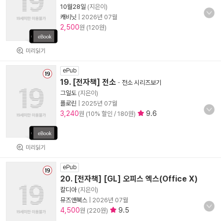
10월28일
(지은이)
캐비닛
|
2026년 07월
2,500
원 (120원)
미리읽기
ePub
19. [전자책] 전소
-
전소 시리즈보기
그일도
(지은이)
플로린
|
2025년 07월
3,240
9.6
원 (10% 할인 / 180원)
미리읽기
ePub
20. [전자책] [GL] 오피스 엑스(Office X)
칼디아
(지은이)
뮤즈앤북스
|
2026년 07월
4,500
9.5
원 (220원)