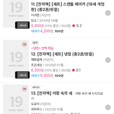
11. [전자책] [세트] 스캔들 메이커 (19세 개정
판) (총2권/완결)
이아현
(지은이)
담소
|
2026년 08월
5,400
9.2
원 (10% 할인 / 300원)
4,200
대여가
원,
100년
대여
<냉점> 반짝 특딜
12. [전자책] [세트] 냉점 (총2권/완결)
해화블랙
(지은이)
조은세상
|
2026년 07월
6,300
9.1
원 (10% 할인 / 350원)
6,300
대여가
원,
100년
ePub
13. [전자책] 어항 속의 새
-
어항 속의 새 시리즈보
기
오로지
(지은이)
에피루스
|
2022년 10월