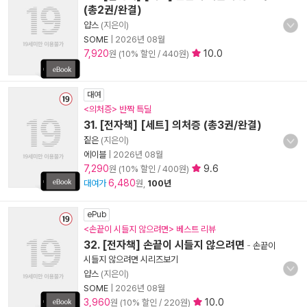
(총2권/완결)
얍스
(지은이)
SOME
|
2026년 08월
7,920
10.0
원 (10% 할인 / 440원)
대여
<의처증> 반짝 특딜
31. [전자책] [세트] 의처증 (총3권/완결)
짙은
(지은이)
에이블
|
2026년 08월
7,290
9.6
원 (10% 할인 / 400원)
6,480
대여가
원,
100년
ePub
<손끝이 시들지 않으려면> 베스트 리뷰
32. [전자책] 손끝이 시들지 않으려면
-
손끝이
시들지 않으려면 시리즈보기
얍스
(지은이)
SOME
|
2026년 08월
3,960
10.0
원 (10% 할인 / 220원)