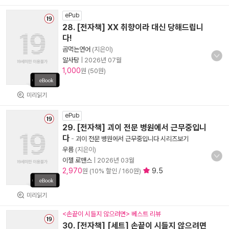
ePub
28. [전자책] XX 취향이라 대신 당해드립니
다!
곰먹는연어
(지은이)
알사탕
|
2026년 07월
1,000
원 (50원)
미리읽기
ePub
29. [전자책] 괴이 전문 병원에서 근무중입니
다
-
괴이 전문 병원에서 근무중입니다 시리즈보기
우름
(지은이)
이젤 로맨스
|
2026년 03월
2,970
9.5
원 (10% 할인 / 160원)
미리읽기
<손끝이 시들지 않으려면> 베스트 리뷰
30. [전자책] [세트] 손끝이 시들지 않으려면