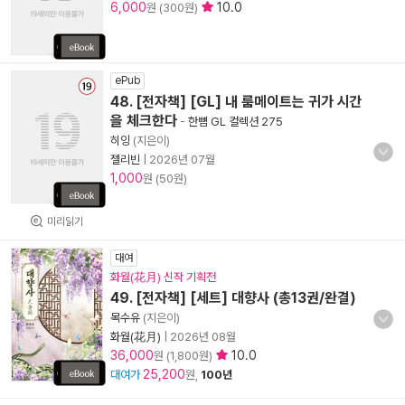
6,000
10.0
원 (300원)
ePub
48. [전자책] [GL] 내 룸메이트는 귀가 시간
을 체크한다
-
한뼘 GL 컬렉션 275
히잉
(지은이)
젤리빈
|
2026년 07월
1,000
원 (50원)
미리읽기
대여
화월(花月) 신작 기획전
49. [전자책] [세트] 대향사 (총13권/완결)
목수유
(지은이)
화월(花月)
|
2026년 08월
36,000
10.0
원 (1,800원)
25,200
대여가
원,
100년