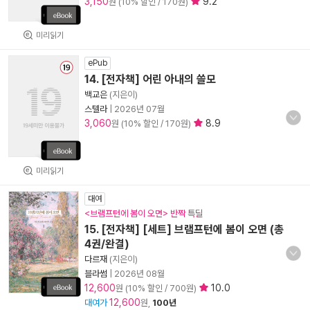
3,150
9.2
원 (10% 할인 / 170원)
미리읽기
ePub
14. [전자책] 어린 아내의 쓸모
백교은
(지은이)
스텔라
|
2026년 07월
3,060
8.9
원 (10% 할인 / 170원)
미리읽기
대여
<브램프턴에 봄이 오면> 반짝 특딜
15. [전자책] [세트] 브램프턴에 봄이 오면 (총
4권/완결)
다르재
(지은이)
블라썸
|
2026년 08월
12,600
10.0
원 (10% 할인 / 700원)
12,600
대여가
원,
100년