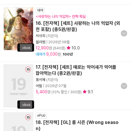
대여
<사랑하는 나의 억압자> 반짝 특딜
16. [전자책] [세트] 사랑하는 나의 억압자 (외
전 포함) (총5권/완결)
서사희
(지은이)
블라썸
|
2026년 08월
12,900
10.0
원 (640원)
9,030
대여가
원,
100년
17. [전자책] [세트] 때로는 악어새가 악어를
잡아먹는다 (총2권/완결)
홍서혜
(지은이)
어필
|
2026년 07월
5,400
9.1
원 (10% 할인 / 300원)
ePub
18. [전자책] [GL] 롱 시즌 (Wrong seaso
n)