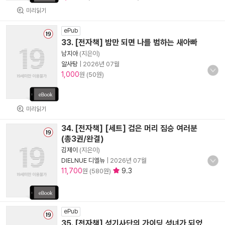
미리읽기
ePub
33. [전자책] 밤만 되면 나를 범하는 새아빠
남지아
(지은이)
알사탕
|
2026년 07월
1,000
원 (50원)
미리읽기
34. [전자책] [세트] 검은 머리 짐승 여러분
(총3권/완결)
김제이
(지은이)
DIELNUE 디엘뉴
|
2026년 07월
11,700
9.3
원 (580원)
ePub
35. [전자책] 성기사단의 가이딩 성녀가 되었