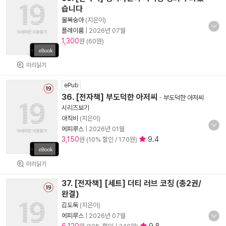
습니다
물복숭아
(지은이)
플레이룸
|
2026년 07월
1,300
원 (60원)
미리읽기
ePub
36. [전자책] 부도덕한 아저씨
-
부도덕한 아저씨
시리즈보기
아직비
(지은이)
에피루스
|
2026년 01월
3,150
9.4
원 (10% 할인 / 170원)
미리읽기
37. [전자책] [세트] 더티 러브 코칭 (총2권/
완결)
김도둑
(지은이)
에피루스
|
2026년 07월