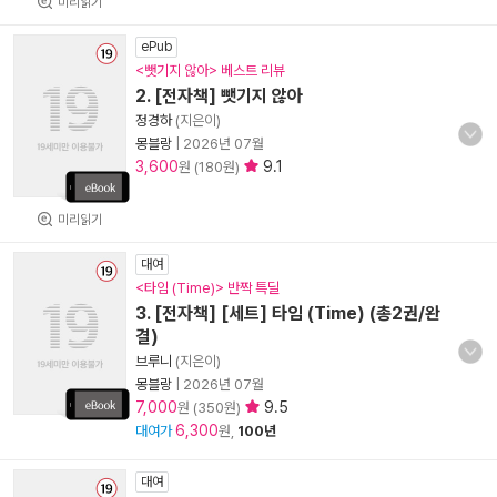
미리읽기
ePub
<뺏기지 않아> 베스트 리뷰
2. [전자책] 뺏기지 않아
정경하
(지은이)
몽블랑
|
2026년 07월
3,600
9.1
원 (180원)
미리읽기
대여
<타임 (Time)> 반짝 특딜
3. [전자책] [세트] 타임 (Time) (총2권/완
결)
브루니
(지은이)
몽블랑
|
2026년 07월
7,000
9.5
원 (350원)
6,300
대여가
원,
100년
대여