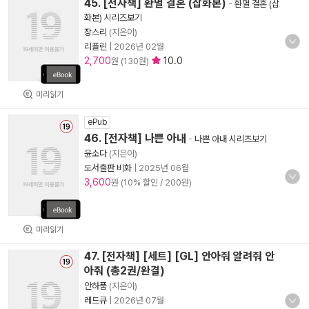
45. [전자책] 환멸 결혼 (삽화본)
-
환멸 결혼 (삽
화본) 시리즈보기
장스리
(지은이)
리플린
|
2026년 02월
2,700
10.0
원 (130원)
미리읽기
ePub
46. [전자책] 나쁜 아내
-
나쁜 아내 시리즈보기
윤소다
(지은이)
도서출판 비화
|
2025년 06월
3,600
원 (10% 할인 / 200원)
미리읽기
47. [전자책] [세트] [GL] 안아줘 알려줘 안
아줘 (총2권/완결)
안하품
(지은이)
레드큐
|
2026년 07월