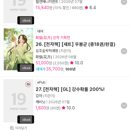
필연매니지먼트
|
2026년 07월
15,840
8.4
원 (10% 할인 / 880원)
대여
화월(花月) 신작 기획전
26. [전자책] [세트] 우봉군 (총18권/완결)
심조실락적애정
(지은이)
화월(花月)
|
2026년 08월
51,000
10.0
원 (2,550원)
35,700
대여가
원,
100년
ePub
27. [전자책] [GL] 강수확률 200%!
감마
(지은이)
캐비닛
|
2026년 07월
1,800
10.0
원 (90원)
미리읽기