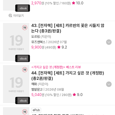
2,970
10.0
원 (10% 할인 / 160원)
미리읽기
43. [전자책] [세트] 카르반의 꽃은 시들지 않
는다 (총3권/완결)
오르림
(지은이)
뮤즈앤북스
|
2026년 07월
9,900
9.2
원 (490원)
<가지고 싶은 것 (개정판)> 베스트 리뷰
44. [전자책] [세트] 가지고 싶은 것 (개정판)
(총2권/완결)
해화
(지은이)
별밭문고
|
2026년 08월
5,040
9.0
원 (10% 할인 / 280원)
ePub