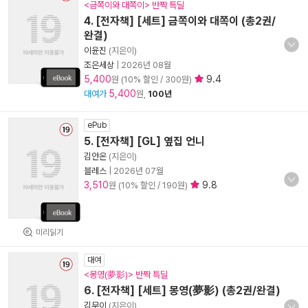
<금쪽이와 대쪽이> 반짝 특딜
4. [전자책] [세트] 금쪽이와 대쪽이 (총2권/
완결)
이윤진
(지은이)
조은세상
|
2026년 08월
5,400
9.4
원 (10% 할인 / 300원)
5,400
대여가
원,
100년
ePub
5. [전자책] [GL] 옆집 언니
김안온
(지은이)
블레스
|
2026년 07월
3,510
9.8
원 (10% 할인 / 190원)
미리읽기
대여
<몽영(夢影)> 반짝 특딜
6. [전자책] [세트] 몽영(夢影) (총2권/완결)
김무이
(지은이)