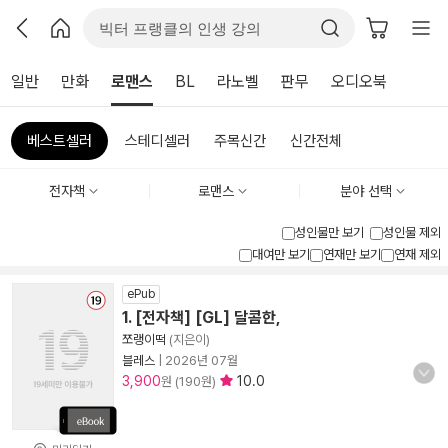
일반
만화
로맨스
BL
라노벨
판무
오디오북
베스트셀러
스테디셀러
주목신간
신간전체
전자책
로맨스
분야 선택
성인물만 보기
성인물 제외
대여만 보기
연재만 보기
연재 제외
ePub
1. [전자책] [GL] 달콤한,
쪼랭이떡
(지은이)
블레스
|
2026년 07월
3,900
10.0
원 (190원)