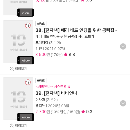
6,120
9.8
원 (10% 할인 / 340원)
ePub
38. [전자책] 메리 배드 엔딩을 위한 공략집
-
메리 배드 엔딩을 위한 공략집 시리즈보기
프레티아
(지은이)
리인
|
2021년 07월
3,500
8.8
원 (170원)
미리읽기
ePub
<비비안나> 베스트 리뷰
39. [전자책] 비비안나
이사과
(지은이)
델피뉴
|
2026년 08월
2,700
9.3
원 (10% 할인 / 150원)
미리읽기