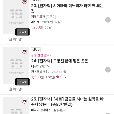
23. [전자책] 시아빠와 며느리가 하면 안 되는
짓
제철피조개
(지은이)
라노체
|
2026년 07월
1,200
원 (60원)
미리읽기
ePub
심쿵 신간 알리미
24. [전자책] 도망친 끝에 닿은 곳은
백설은
(지은이)
퀸즈셀렉션
|
2026년 08월
3,500
9.8
원 (170원)
미리읽기
25. [전자책] [세트] 감금물 하녀는 원작을 바
꾸지 않는다 (총8권/완결)
바나나맛아이스크림
(지은이)