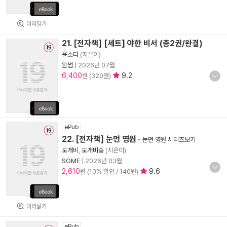
미리읽기
21. [전자책] [세트] 야한 비서 (총2권/완결)
윤소다
(지은이)
윈썸
|
2026년 07월
6,400
9.2
원 (320원)
ePub
22. [전자책] 눈먼 영원
-
눈먼 영원 시리즈보기
도개비
,
도개비숲
(지은이)
SOME
|
2026년 03월
2,610
9.6
원 (10% 할인 / 140원)
미리읽기
ePub