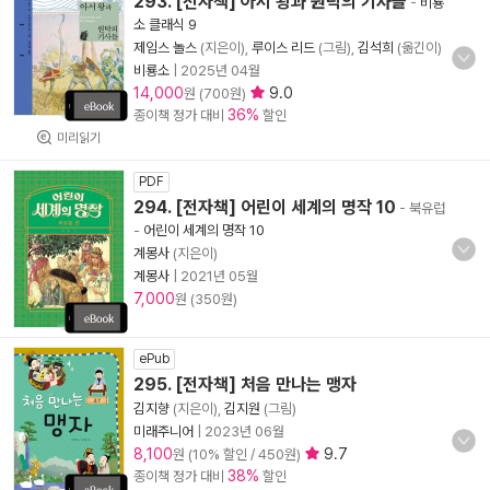
293. [전자책] 아서 왕과 원탁의 기사들
-
비룡
소 클래식 9
제임스 놀스
(지은이),
루이스 리드
(그림),
김석희
(옮긴이)
비룡소
|
2025년 04월
14,000
9.0
원 (700원)
36%
종이책 정가 대비
할인
미리읽기
PDF
294. [전자책] 어린이 세계의 명작 10
- 북유럽
-
어린이 세계의 명작 10
계몽사
(지은이)
계몽사
|
2021년 05월
7,000
원 (350원)
ePub
295. [전자책] 처음 만나는 맹자
김지향
(지은이),
김지원
(그림)
미래주니어
|
2023년 06월
8,100
9.7
원 (10% 할인 / 450원)
38%
종이책 정가 대비
할인