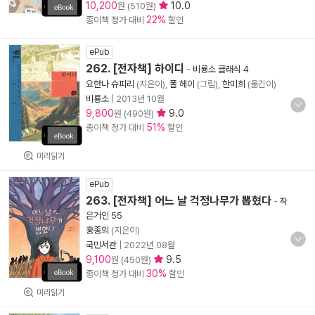
10,200
10.0
원 (510원)
22%
종이책 정가 대비
할인
ePub
262. [전자책] 하이디
-
비룡소 클래식 4
요한나 슈피리
(지은이),
폴 헤이
(그림),
한미희
(옮긴이)
비룡소
|
2013년 10월
9,800
9.0
원 (490원)
51%
종이책 정가 대비
할인
미리읽기
ePub
263. [전자책] 어느 날 걱정나무가 뽑혔다
-
작
은거인 55
홍종의
(지은이)
국민서관
|
2022년 08월
9,100
9.5
원 (450원)
30%
종이책 정가 대비
할인
미리읽기