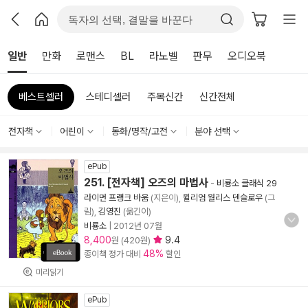
일반
만화
로맨스
BL
라노벨
판무
오디오북
베스트셀러
스테디셀러
주목신간
신간전체
전자책
어린이
동화/명작/고전
분야 선택
ePub
251. [전자책] 오즈의 마법사
-
비룡소 클래식 29
라이먼 프랭크 바움
(지은이),
윌리엄 월리스 덴슬로우
(그
림),
김영진
(옮긴이)
비룡소
|
2012년 07월
8,400
9.4
원 (420원)
48%
종이책 정가 대비
할인
미리읽기
ePub