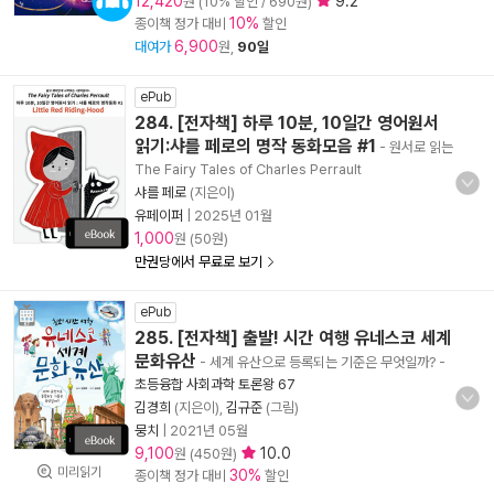
12,420
9.2
원 (10% 할인 / 690원)
10%
종이책 정가 대비
할인
6,900
대여가
원,
90일
ePub
284. [전자책] 하루 10분, 10일간 영어원서
읽기:샤를 페로의 명작 동화모음 #1
- 원서로 읽는
The Fairy Tales of Charles Perrault
샤를 페로
(지은이)
유페이퍼
|
2025년 01월
1,000
원 (50원)
만권당에서 무료로 보기
ePub
285. [전자책] 출발! 시간 여행 유네스코 세계
문화유산
- 세계 유산으로 등록되는 기준은 무엇일까?
-
초등융합 사회과학 토론왕 67
김경희
(지은이),
김규준
(그림)
뭉치
|
2021년 05월
9,100
10.0
원 (450원)
미리읽기
30%
종이책 정가 대비
할인