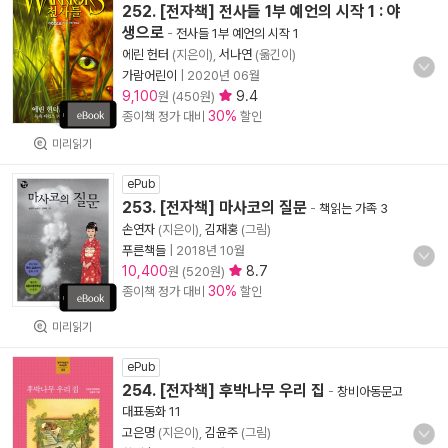
252. [전자책] 전사들 1부 예언의 시작 1 : 야
생으로
-
전사들 1부 예언의 시작 1
에린 헌터
(지은이),
서나연
(옮긴이)
가람어린이
|
2020년 06월
9,100
9.4
원 (450원)
30%
종이책 정가 대비
할인
미리읽기
ePub
253. [전자책] 마사코의 질문
-
책읽는 가족 3
손연자
(지은이),
김재홍
(그림)
푸른책들
|
2018년 10월
10,400
8.7
원 (520원)
30%
종이책 정가 대비
할인
미리읽기
ePub
254. [전자책] 후박나무 우리 집
-
창비아동문고
대표동화 11
고은명
(지은이),
김윤주
(그림)