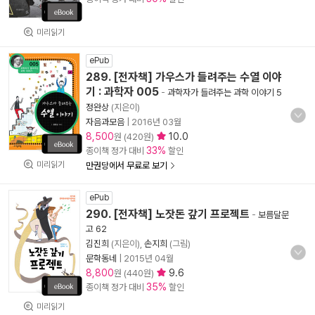
미리읽기
ePub
289. [전자책] 가우스가 들려주는 수열 이야
기 : 과학자 005
-
과학자가 들려주는 과학 이야기 5
정완상
(지은이)
자음과모음
|
2016년 03월
8,500
10.0
원 (420원)
33%
종이책 정가 대비
할인
미리읽기
만권당에서 무료로 보기
ePub
290. [전자책] 노잣돈 갚기 프로젝트
-
보름달문
고 62
김진희
(지은이),
손지희
(그림)
문학동네
|
2015년 04월
8,800
9.6
원 (440원)
35%
종이책 정가 대비
할인
미리읽기