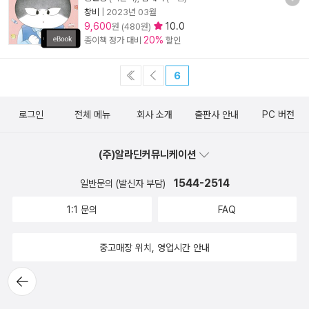
창비
|
2023년 03월
9,600
10.0
원 (480원)
20%
종이책 정가 대비
할인
6
로그인
전체 메뉴
회사 소개
출판사 안내
PC 버전
(주)알라딘커뮤니케이션
1544-2514
일반문의 (발신자 부담)
1:1 문의
FAQ
중고매장 위치, 영업시간 안내
뒤로가
기