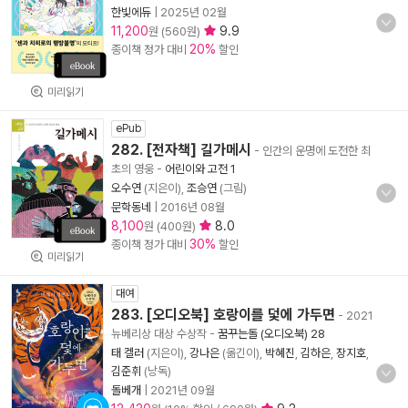
한빛에듀
|
2025년 02월
11,200
9.9
원 (560원)
20%
종이책 정가 대비
할인
미리읽기
ePub
282. [전자책] 길가메시
- 인간의 운명에 도전한 최
초의 영웅
-
어린이와 고전 1
오수연
(지은이),
조승연
(그림)
문학동네
|
2016년 08월
8,100
8.0
원 (400원)
30%
종이책 정가 대비
할인
미리읽기
대여
283. [오디오북] 호랑이를 덫에 가두면
- 2021
뉴베리상 대상 수상작
-
꿈꾸는돌 (오디오북) 28
태 켈러
(지은이),
강나은
(옮긴이),
박혜진
,
김하은
,
장지호
,
김준휘
(낭독)
돌베개
|
2021년 09월