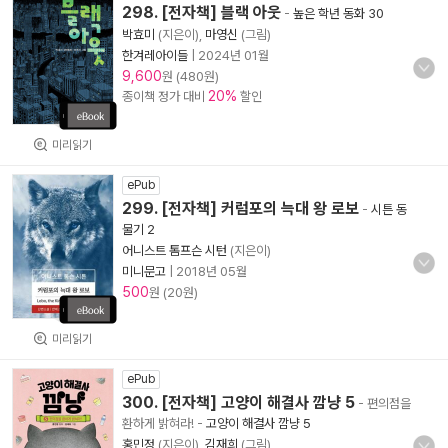
298. [전자책] 블랙 아웃
-
높은 학년 동화 30
박효미
(지은이),
마영신
(그림)
한겨레아이들
|
2024년 01월
9,600
원 (480원)
20%
종이책 정가 대비
할인
미리읽기
ePub
299. [전자책] 커럼포의 늑대 왕 로보
-
시튼 동
물기 2
어니스트 톰프슨 시턴
(지은이)
미니문고
|
2018년 05월
500
원 (20원)
미리읽기
ePub
300. [전자책] 고양이 해결사 깜냥 5
- 편의점을
환하게 밝혀라!
-
고양이 해결사 깜냥 5
홍민정
(지은이),
김재희
(그림)