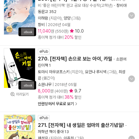
비 ‘좋은 어린이책’ 원고 공모 대상 수상작(고학년)
-
창비아
동문고 352
이하람
(지은이),
양양
(그림)
창비
|
2026년 04월
11,040
10.0
원 (550원)
20%
종이책 정가 대비
할인
ePub
270. [전자책] 손으로 보는 아이, 카밀
-
소원어
린이책 1
토마시 마우코프스키
(지은이),
요안나 루시넥
(그림),
최성
은
(옮긴이)
소원나무
|
2018년 05월
8,000
9.7
원 (400원)
미리읽기
38%
종이책 정가 대비
할인
만권당에서 무료로 보기
ePub
271. [전자책] 내 생일은 엄마의 출산기념일!
-
저학년 책이 좋아 13
제성은
(지은이),
이주희
(그림)