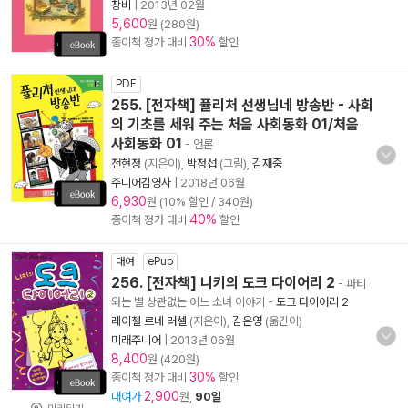
창비
|
2013년 02월
5,600
원 (280원)
30%
종이책 정가 대비
할인
PDF
255. [전자책] 퓰리처 선생님네 방송반 - 사회
의 기초를 세워 주는 처음 사회동화 01/처음
사회동화 01
- 언론
전현정
(지은이),
박정섭
(그림),
김재중
주니어김영사
|
2018년 06월
6,930
원 (10% 할인 / 340원)
40%
종이책 정가 대비
할인
대여
ePub
256. [전자책] 니키의 도크 다이어리 2
- 파티
와는 별 상관없는 어느 소녀 이야기
-
도크 다이어리 2
레이첼 르네 러셀
(지은이),
김은영
(옮긴이)
미래주니어
|
2013년 06월
8,400
원 (420원)
30%
종이책 정가 대비
할인
2,900
대여가
원,
90일