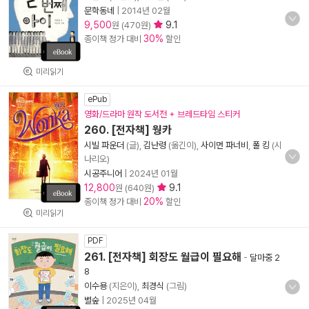
문학동네
|
2014년 02월
9,500
9.1
원 (470원)
30%
종이책 정가 대비
할인
미리읽기
ePub
영화/드라마 원작 도서전 + 브레드타임 스티커
260. [전자책] 웡카
시빌 파운더
(글),
김난령
(옮긴이),
사이먼 파너비
,
폴 킹
(시
나리오)
시공주니어
|
2024년 01월
12,800
9.1
원 (640원)
20%
종이책 정가 대비
할인
미리읽기
PDF
261. [전자책] 회장도 월급이 필요해
-
달마중 2
8
이수용
(지은이),
최경식
(그림)
별숲
|
2025년 04월