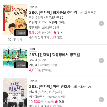
ePub
286. [전자책] 최기봉을 찾아라
- 제8회 푸른문
학상 수상작
-
작은도서관 32
김선정
(지은이),
이영림
(그림)
푸른책들
|
2012년 08월
8,800
9.7
원 (440원)
36%
종이책 정가 대비
할인
미리읽기
PDF
287. [전자책] 캠핑장에서 생긴일
정지아
(지은이)
기린책
|
2026년 03월
4,000
원 (200원)
ePub
288. [전자책] 어린 변호사
-
파란 이야기 21
허교범
(지은이),
현단
(그림)
위즈덤하우스
|
2025년 07월
10,500
9.9
원 (520원)
30%
종이책 정가 대비
할인