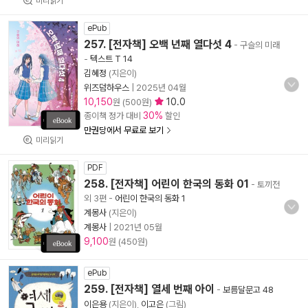
미리읽기
ePub
257. [전자책] 오백 년째 열다섯 4
- 구슬의 미래
-
텍스트 T 14
김혜정
(지은이)
위즈덤하우스
|
2025년 04월
10,150
10.0
원 (500원)
30%
종이책 정가 대비
할인
만권당에서 무료로 보기
미리읽기
PDF
258. [전자책] 어린이 한국의 동화 01
- 토끼전
외 3편
-
어린이 한국의 동화 1
계몽사
(지은이)
계몽사
|
2021년 05월
9,100
원 (450원)
ePub
259. [전자책] 열세 번째 아이
-
보름달문고 48
이은용
(지은이),
이고은
(그림)