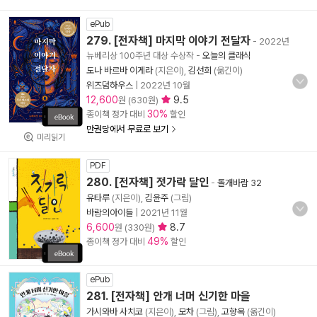
ePub
279. [전자책] 마지막 이야기 전달자
- 2022년
뉴베리상 100주년 대상 수상작
-
오늘의 클래식
도나 바르바 이게라
(지은이),
김선희
(옮긴이)
위즈덤하우스
|
2022년 10월
12,600
9.5
원 (630원)
30%
종이책 정가 대비
할인
만권당에서 무료로 보기
미리읽기
PDF
280. [전자책] 젓가락 달인
-
돌개바람 32
유타루
(지은이),
김윤주
(그림)
바람의아이들
|
2021년 11월
6,600
8.7
원 (330원)
49%
종이책 정가 대비
할인
ePub
281. [전자책] 안개 너머 신기한 마을
가시와바 사치코
(지은이),
모차
(그림),
고향옥
(옮긴이)