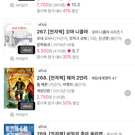
7,700
10.0
원 (380원)
미리읽기
41%
종이책 정가 대비
할인
ePub
267. [전자책] 꼬마 니콜라
-
꼬마 니콜라 시리즈 1
르네 고시니
(지은이),
장자크 상페
(그림),
신선영
(옮긴이)
문학동네
|
2018년 08월
9,500
8.7
원 (470원)
30%
종이책 정가 대비
할인
미리읽기
ePub
268. [전자책] 해저 2만리
-
계림세계명작 47
쥘 베른
(지은이),
박명희
(옮긴이)
계림닷컴
|
2013년 02월
2,750
원 (130원)
50%
종이책 정가 대비
할인
미리읽기
ePub
269. [전자책] 비밀의 종이 울리면
- 제30회 창