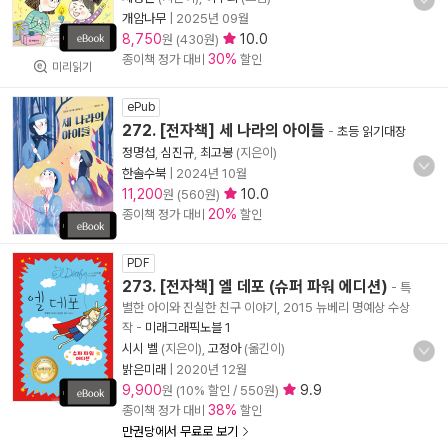
개암나무
|
2025년 09월
8,750
10.0
원 (430원)
30%
종이책 정가 대비
할인
미리읽기
ePub
272. [전자책] 세 나라의 아이들
-
초등 읽기대장
정명섭
,
심진규
,
최고봉
(지은이)
한솔수북
|
2024년 10월
11,200
10.0
원 (560원)
20%
종이책 정가 대비
할인
PDF
273. [전자책] 엘 데포 (슈퍼 파워 에디션)
- 특
별한 아이와 진실한 친구 이야기, 2015 뉴베리 명예상 수상
작
-
미래그래픽노블 1
시시 벨
(지은이),
고정아
(옮긴이)
밝은미래
|
2020년 12월
9,900
9.9
원 (10% 할인 / 550원)
38%
종이책 정가 대비
할인
만권당에서 무료로 보기