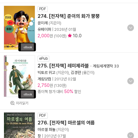
PDF
274. [전자책] 준이의 화가 뿡뿡
윤미례
(지은이)
유페이퍼
|
2026년 01월
2,000
10.0
원 (100원)
ePub
275. [전자책] 레미제라블
-
계림세계명작 33
빅토르 위고
(지은이),
김경란
(옮긴이)
계림닷컴
|
2012년 02월
2,750
원 (130원)
50%
종이책 정가 대비
할인
미리읽기
PDF
276. [전자책] 마르셀의 여름
마르셀 파뇰
(지은이)
창
|
2012년 07월