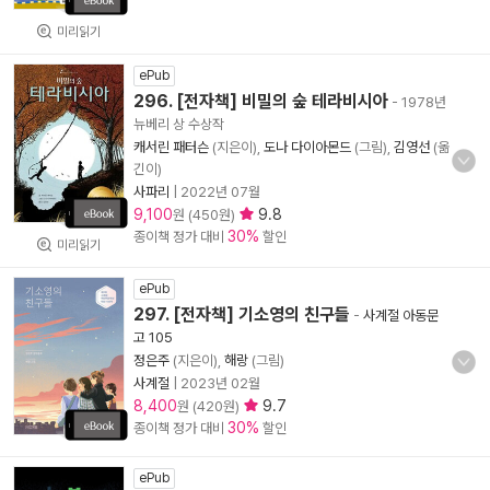
미리읽기
ePub
296. [전자책] 비밀의 숲 테라비시아
- 1978년
뉴베리 상 수상작
캐서린 패터슨
(지은이),
도나 다이아몬드
(그림),
김영선
(옮
긴이)
사파리
|
2022년 07월
9,100
9.8
원 (450원)
30%
종이책 정가 대비
할인
미리읽기
ePub
297. [전자책] 기소영의 친구들
-
사계절 아동문
고 105
정은주
(지은이),
해랑
(그림)
사계절
|
2023년 02월
8,400
9.7
원 (420원)
30%
종이책 정가 대비
할인
ePub