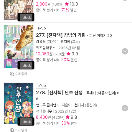
2,000
10.0
원 (100원)
71%
종이책 정가 대비
할인
ePub
277. [전자책] 창밖의 기린
-
파란 이야기 20
김유경
(지은이),
홍지혜
(그림)
위즈덤하우스
|
2025년 06월
10,360
9.9
원 (510원)
30%
종이책 정가 대비
할인
미리읽기
ePub
278. [전자책] 단추 전쟁
-
독깨비 (책콩 어린이) 6
6
앤드루 클레먼츠
(지은이),
천미나
(옮긴이)
책과콩나무
|
2022년 12월
8,400
9.8
원 (420원)
30%
종이책 정가 대비
할인
미리읽기