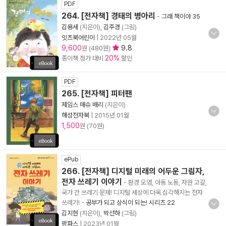
PDF
264. [전자책] 경태의 병아리
-
그래 책이야 35
김용세
(지은이),
김주경
(그림)
잇츠북어린이
|
2022년 05월
9,600
9.8
원 (480원)
20%
종이책 정가 대비
할인
PDF
265. [전자책] 피터팬
제임스 매슈 배리
(지은이)
해성전자북
|
2015년 01월
1,500
원 (70원)
ePub
266. [전자책] 디지털 미래의 어두운 그림자,
전자 쓰레기 이야기
- 환경 오염, 아동 노동, 자원 고갈,
국가 간 쓰레기 문제! 디지털 세상에 더욱 심각해지는 전자
쓰레기!
-
공부가 되고 상식이 되는! 시리즈 22
김지현
(지은이),
박선하
(그림)
팜파스
|
2023년 01월