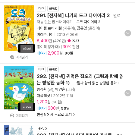
대여
ePub
291. [전자책] 니키의 도크 다이어리 3
- 별로
재능 없는 팝스타 이야기
-
도크 다이어리 3
레이첼 르네 러셀
(지은이),
김은영
(옮긴이)
미래주니어
|
2013년 06월
8,400
8.0
원 (420원)
30%
종이책 정가 대비
할인
2,900
대여가
원,
90일
미리읽기
대여
ePub
292. [전자책] 귀먹은 집오리 (그림과 함께 읽
는 방정환 동화 1)
-
그림과 함께 읽는 방정환 동화 1
방정환
(글),
박얀손
(그림)
더플래닛
|
2012년 11월
1,200
원 (60원)
600
대여가
원,
90일
만권당에서 무료로 보기
미리읽기
ePub