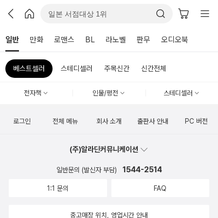
일반
만화
로맨스
BL
라노벨
판무
오디오북
베스트셀러
스테디셀러
주목신간
신간전체
전자책
인물/평전
스테디셀러
로그인
전체 메뉴
회사 소개
출판사 안내
PC 버전
(주)알라딘커뮤니케이션
1544-2514
일반문의 (발신자 부담)
1:1 문의
FAQ
중고매장 위치, 영업시간 안내