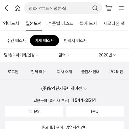
영미도서
일본도서
수준별 베스트
특가 도서
새로나온 책
주간 베스트
어제 베스트
번역서 베스트
달력/다이어리/연감
달력
2020년
로그인
전체 메뉴
회사 소개
출판사 안내
PC 버전
(주)알라딘커뮤니케이션
1544-2514
일반문의 (발신자 부담)
1:1 문의
FAQ
중고매장 위치, 영업시간 안내