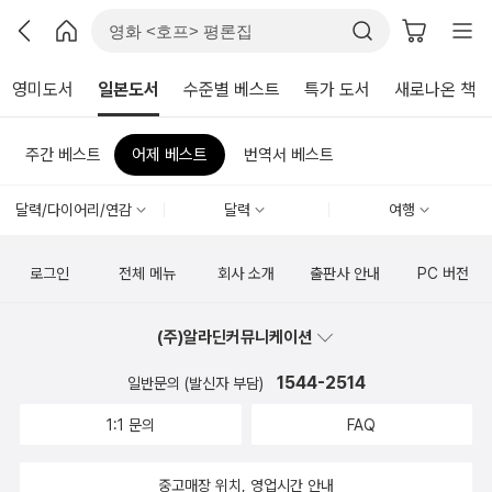
영미도서
일본도서
수준별 베스트
특가 도서
새로나온 책
주간 베스트
어제 베스트
번역서 베스트
달력/다이어리/연감
달력
여행
로그인
전체 메뉴
회사 소개
출판사 안내
PC 버전
(주)알라딘커뮤니케이션
1544-2514
일반문의 (발신자 부담)
1:1 문의
FAQ
중고매장 위치, 영업시간 안내