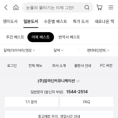
영미도서
일본도서
수준별 베스트
특가 도서
새로나온 책
주간 베스트
어제 베스트
번역서 베스트
달력/다이어리/연감
달력
엔터테인먼트
로그인
전체 메뉴
회사 소개
출판사 안내
PC 버전
(주)알라딘커뮤니케이션
1544-2514
일반문의 (발신자 부담)
1:1 문의
FAQ
중고매장 위치, 영업시간 안내