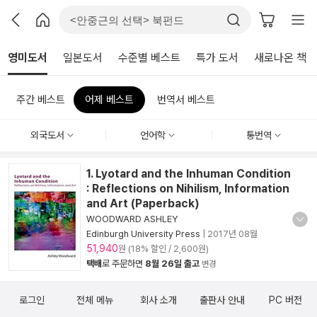
영미도서
일본도서
수준별 베스트
특가 도서
새로나온 책
주간 베스트
어제 베스트
번역서 베스트
외국도서
언어학
통번역
1. Lyotard and the Inhuman Condition
: Reflections on Nihilism, Information
and Art (Paperback)
WOODWARD ASHLEY
Edinburgh University Press
|
2017년 08월
51,940
원 (18% 할인 / 2,600원)
택배
로 주문하면
8월 26일 출고
변경
로그인
전체 메뉴
회사 소개
출판사 안내
PC 버전