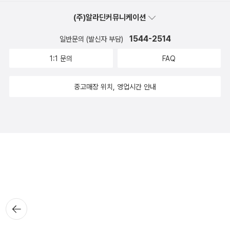
(주)알라딘커뮤니케이션
1544-2514
일반문의 (발신자 부담)
1:1 문의
FAQ
중고매장 위치, 영업시간 안내
뒤로가
기