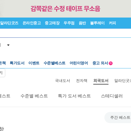
알라딘굿즈
온라인중고
중고매장
우주점
음반
블루레이
커피
서
온책
특가도서
이벤트
수준별베스트
어린이영어
중고 외서
N
Lexile®
5백원부터
기
수준별베스트
중고 외서
국내도서
전자책
외국도서
알라딘굿
베스트
수준별 베스트
특가 도서 베스트
스테디셀러
주간 베스트
학