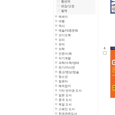
통번역
편집/교정
필체
에세이
여행
역사
예술/대중문화
오디오북
요리
유머
4.
의학
인문/사회
자기계발
과학/수학/생태
전기/자서전
종교/명상/점술
청소년
컴퓨터
해외잡지
기타 언어권 도서
일본 도서
중국 도서
독일 도서
스페인 도서
한국관련도서