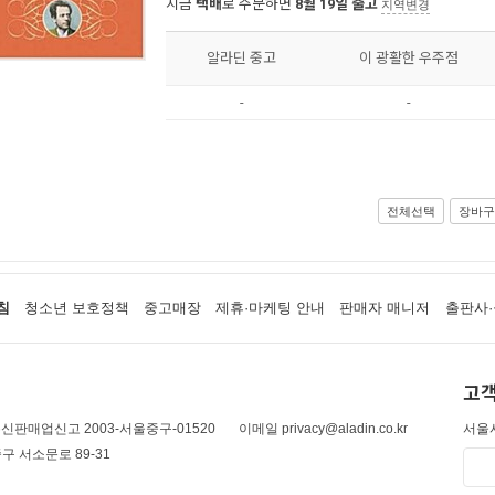
지금
택배
로 주문하면
8월 19일 출고
지역변경
알라딘 중고
이 광활한 우주점
-
-
전체선택
장바구
침
청소년 보호정책
중고매장
제휴·마케팅 안내
판매자 매니저
출판사·
고객
신판매업신고 2003-서울중구-01520
이메일 privacy@aladin.co.kr
서울시
구 서소문로 89-31