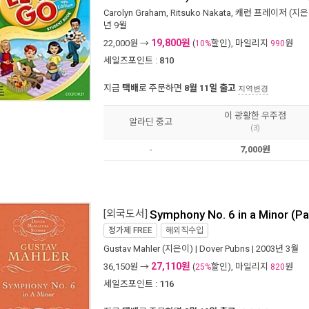
Carolyn Graham
,
Ritsuko Nakata
,
캐런 프레이저
(지은
년 9월
19,800원
22,000
원 →
(
할인), 마일리지
원
10%
990
세일즈포인트 :
810
지금
택배
로 주문하면
8월 11일 출고
지역변경
이 광활한 우주점
알라딘 중고
(3)
-
7,000원
[외국도서]
Symphony No. 6 in a Minor (P
정가제
FREE
해외직수입
Gustav Mahler
(지은이) |
Dover Pubns
| 2003년 3월
27,110원
36,150
원 →
(
할인), 마일리지
원
25%
820
세일즈포인트 :
116