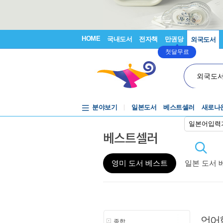
HOME
국내도서
전자책
만권당
외국도서
첫달무료
외국도
분야보기
일본도서
베스트셀러
새로나
일본어입력
베스트셀러
영미 도서 베스트
일본 도서 
언어
종합