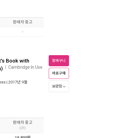
판매자 중고
-
's Book with
장바구니
Cambridge In Use
ㅣ
n)
바로구매
ess
| 2017년 9월
보관함
판매자 중고
(21)
19,800원