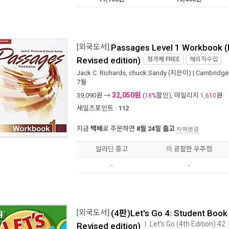
[외국도서]
Passages Level 1 Workbook (
Revised edition)
정가제
FREE
해외직수입
Jack C. Richards
,
chuck Sandy
(지은이) |
Cambridge 
7월
32,050원
39,090
원 →
(
할인), 마일리지
원
18%
1,610
세일즈포인트 :
112
지금
택배
로 주문하면
8월 24일 출고
지역변경
알라딘 중고
이 광활한 우주점
-
-
[외국도서]
(4판)Let's Go 4: Student Book
Let's Go (4th Edition) 42
ㅣ
Revised edition)