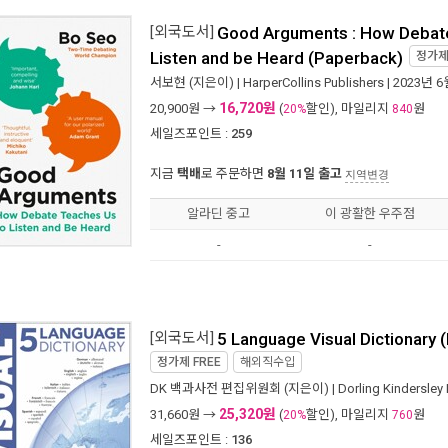
[외국도서]
Good Arguments : How Debat
Listen and be Heard (Paperback)
정가
서보현
(지은이) |
HarperCollins Publishers
| 2023년 6
16,720원
20,900
원 →
(
할인), 마일리지
원
20%
840
세일즈포인트 :
259
지금
택배
로 주문하면
8월 11일 출고
지역변경
알라딘 중고
이 광활한 우주점
-
-
[외국도서]
5 Language Visual Dictionary 
정가제
FREE
해외직수입
DK 백과사전 편집위원회
(지은이) |
Dorling Kindersley 
25,320원
31,660
원 →
(
할인), 마일리지
원
20%
760
세일즈포인트 :
136