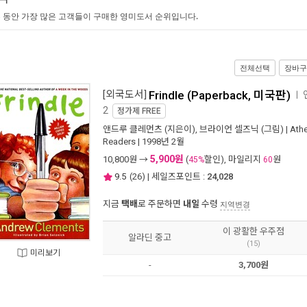
 동안 가장 많은 고객들이 구매한 영미도서 순위입니다.
전체선택
장바구
[외국도서]
Frindle (Paperback, 미국판)
ㅣ
2
정가제
FREE
앤드루 클레먼츠
(지은이),
브라이언 셀즈닉
(그림) |
Ath
Readers
| 1998년 2월
5,900원
10,800
원 →
(
할인), 마일리지
원
45%
60
9.5
(
26
) | 세일즈포인트 :
24,028
지금
택배
로 주문하면
내일
수령
지역변경
이 광활한 우주점
알라딘 중고
(15)
미리보기
-
3,700원