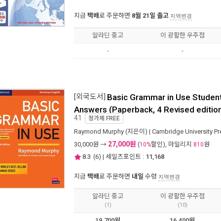
지금
택배
로 주문하면
8월 21일 출고
지역변경
알라딘 중고
이 광활한 우주점
-
-
[외국도서]
Basic Grammar in Use Student
Answers (Paperback, 4 Revised editio
41
정가제
FREE
Raymond Murphy
(지은이) |
Cambridge University Pr
27,000원
30,000
원 →
(
할인), 마일리지
원
10%
810
8.3
(
6
) | 세일즈포인트 :
11,168
지금
택배
로 주문하면
내일
수령
지역변경
알라딘 중고
이 광활한 우주점
(1)
(10)
19,700원
16,400원