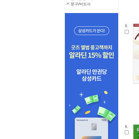
문구/비도서
5.
6.