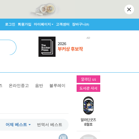
로그인
회원가입
마이페이지
고객센터
장바구니
(0)
알라딘 us
즈
온라인중고
음반
블루레이
도서관 사서
어제 베스트
번역서 베스트