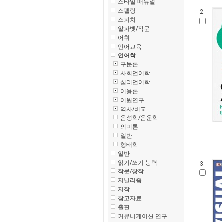
스타일 매뉴얼
스펠링
2.
스피치
알파벳/작문
어휘
언어교육
언어학
구문론
사회언어학
심리언어학
어용론
어원연구
역사/비교
음성학/음운학
의미론
일반
형태학
일반
읽기/쓰기 능력
3.
작문/창작
저널리즘
저작
참고자료
출판
커뮤니케이션 연구