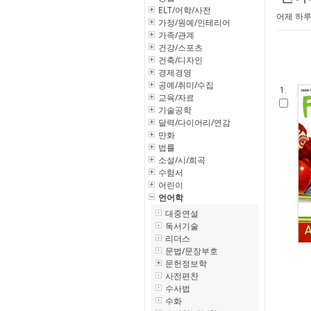
ELT/어학/사전
어제 하루
가정/원예/인테리어
가족/관계
건강/스포츠
건축/디자인
경제경영
공예/취미/수집
1.
교육/자료
기술공학
달력/다이어리/연감
만화
법률
소설/시/희곡
수험서
어린이
언어학
대중연설
독서기술
리더스
문법/문장부호
문헌정보학
사전편찬
수사법
수화