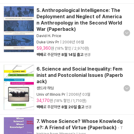
5. Anthropological Intelligence: The
Deployment and Neglect of America
n Anthropology in the Second World
War (Paperback)
David H. Price
Duke Univ Pr
|
2008년 06월
59,360
원 (18% 할인 / 2,970원)
택배
로 주문하면
8월 14일 출고
변경
6. Science and Social Inequality: Fem
inist and Postcolonial Issues (Paperb
ack)
샌드라 하딩
Univ of Illinois Pr
|
2006년 03월
34,170
원 (18% 할인 / 1,710원)
택배
로 주문하면
8월 20일 출고
변경
7. Whose Science? Whose Knowledg
e?: A Friend of Virtue (Paperback)
- T
hinking from Women's Lives