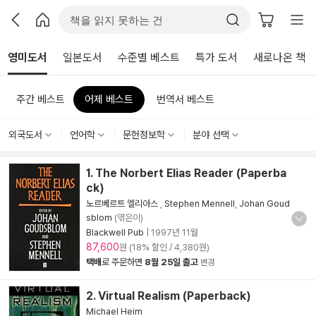
영미도서
일본도서
수준별 베스트
특가 도서
새로나온 책
주간 베스트
어제 베스트
번역서 베스트
외국도서
언어학
문헌정보학
분야 선택
1. The Norbert Elias Reader (Paperba
ck)
노르베르트 엘리아스
,
Stephen Mennell
,
Johan Goud
sblom
(엮은이)
Blackwell Pub
|
1997년 11월
87,600
원 (18% 할인 / 4,380원)
택배
로 주문하면
8월 25일 출고
변경
2. Virtual Realism (Paperback)
Michael Heim