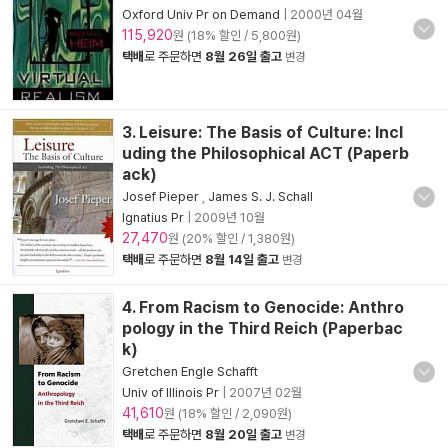
Oxford Univ Pr on Demand
|
2000년 04월
115,920
원 (18% 할인 / 5,800원)
택배
로 주문하면
8월 26일 출고
변경
3. Leisure: The Basis of Culture: Incl
uding the Philosophical ACT (Paperb
ack)
Josef Pieper
,
James S. J. Schall
Ignatius Pr
|
2009년 10월
27,470
원 (20% 할인 / 1,380원)
택배
로 주문하면
8월 14일 출고
변경
4. From Racism to Genocide: Anthro
pology in the Third Reich (Paperbac
k)
Gretchen Engle Schafft
Univ of Illinois Pr
|
2007년 02월
41,610
원 (18% 할인 / 2,090원)
택배
로 주문하면
8월 20일 출고
변경