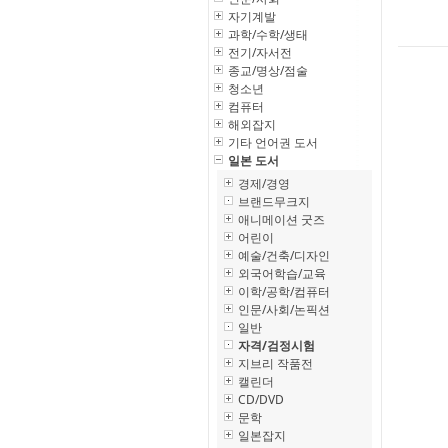
자기계발
과학/수학/생태
전기/자서전
종교/명상/점술
청소년
컴퓨터
해외잡지
기타 언어권 도서
일본 도서
경제/경영
브랜드무크지
애니메이션 굿즈
어린이
예술/건축/디자인
외국어학습/교육
이학/공학/컴퓨터
인문/사회/논픽션
일반
자격/검정시험
지브리 작품전
캘린더
CD/DVD
문학
일본잡지