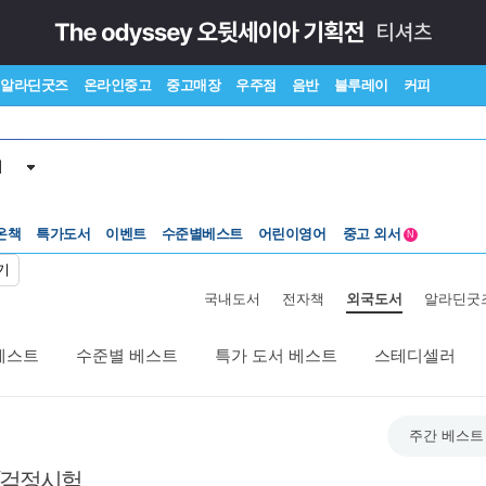
알라딘굿즈
온라인중고
중고매장
우주점
음반
블루레이
커피
서
온책
특가도서
이벤트
수준별베스트
어린이영어
중고 외서
N
Lexile®
5백원부터
기
수준별베스트
중고 외서
국내도서
전자책
외국도서
알라딘굿
베스트
수준별 베스트
특가 도서 베스트
스테디셀러
주간 베스트
/검정시험