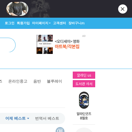
로그인
회원가입
마이페이지
고객센터
장바구니
(0)
알라딘 us
즈
온라인중고
음반
블루레이
도서관 사서
어제 베스트
번역서 베스트