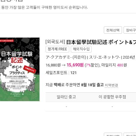
 동안 가장 많은 고객들이 구매한 영미도서 순위입니다.
전체선택
장바구
[외국도서]
日本留學試驗記述 ポイント&
정가제
FREE
해외직수입
ア-クアカデミ-
(지은이) |
スリ-エ-ネットワ-
| 2024년
15,690원
16,880
원 →
(
할인), 마일리지
원
7%
480
세일즈포인트 :
121
지금
택배
로 주문하면
8월 18일 출고
지역변경
알라딘 중고
이 광활한 우주점
-
-