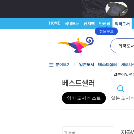
HOME
국내도서
전자책
만권당
외국도서
첫달무료
외국도
분야보기
일본도서
베스트셀러
새로나
일본어입력
베스트셀러
영미 도서 베스트
일본 도서 
자격
종합