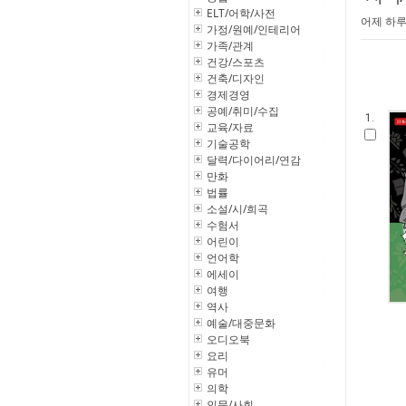
ELT/어학/사전
어제 하루
가정/원예/인테리어
가족/관계
건강/스포츠
건축/디자인
경제경영
공예/취미/수집
1.
교육/자료
기술공학
달력/다이어리/연감
만화
법률
소설/시/희곡
수험서
어린이
언어학
에세이
여행
역사
예술/대중문화
오디오북
요리
유머
의학
인문/사회