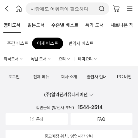
영미도서
일본도서
수준별 베스트
특가 도서
새로나온 책
주간 베스트
어제 베스트
번역서 베스트
외국도서
독일 도서
요리
테마요리
로그인
전체 메뉴
회사 소개
출판사 안내
PC 버전
(주)알라딘커뮤니케이션
1544-2514
일반문의 (발신자 부담)
1:1 문의
FAQ
중고매장 위치, 영업시간 안내