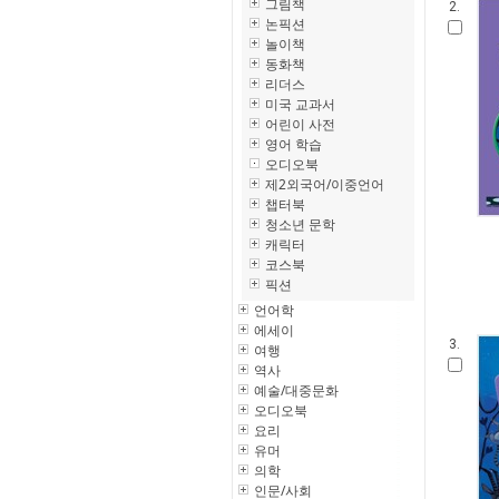
그림책
2.
논픽션
놀이책
동화책
리더스
미국 교과서
어린이 사전
영어 학습
오디오북
제2외국어/이중언어
챕터북
청소년 문학
캐릭터
코스북
픽션
언어학
에세이
3.
여행
역사
예술/대중문화
오디오북
요리
유머
의학
인문/사회