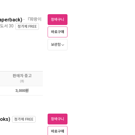
Paperback)
- 『파랑이
장바구니
도서 30
정가제
FREE
바로구매
보관함
판매자 중고
(8)
3,000원
ooks)
장바구니
정가제
FREE
바로구매