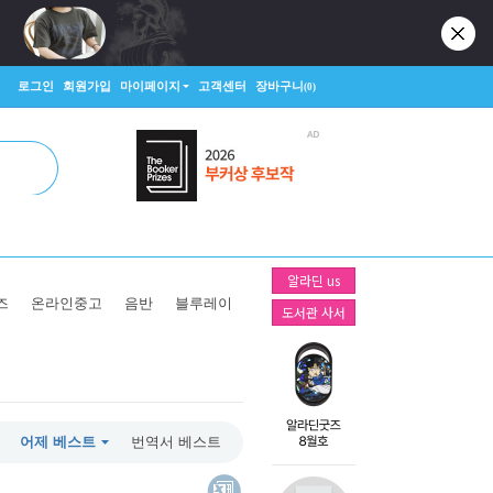
로그인
회원가입
마이페이지
고객센터
장바구니
(0)
알라딘 us
즈
온라인중고
음반
블루레이
도서관 사서
어제 베스트
번역서 베스트