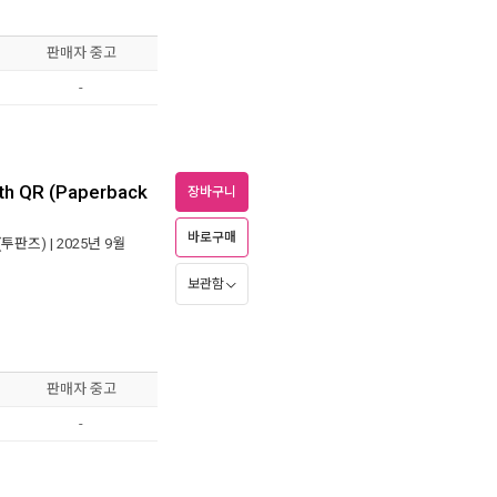
판매자 중고
-
th QR (Paperback
장바구니
바로구매
(투판즈)
| 2025년 9월
보관함
판매자 중고
-