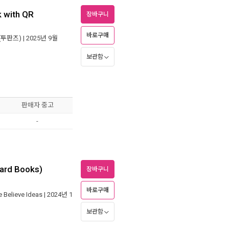
 with QR
장바구니
바로구매
(투판즈)
| 2025년 9월
보관함
판매자 중고
-
oard Books)
장바구니
바로구매
 Believe Ideas
| 2024년 1
보관함