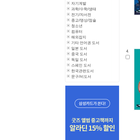
자기계발
과학/수학/생태
전기/자서전
종교/명상/점술
청소년
컴퓨터
해외잡지
기타 언어권 도서
일본 도서
4.
중국 도서
독일 도서
스페인 도서
한국관련도서
문구/비도서