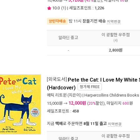
5,720원
10,400
원 →
(
할인), 마일리지
원
45%
60
10.0
(
1
) | 세일즈포인트 :
1,226
밤 11시
잠들기전 배송
양탄자배송
지역변경
이 광활한 우주점
알라딘 중고
(4)
-
2,800원
[외국도서]
Pete the Cat: I Love My White
(Hardcover)
정가제
FREE
에릭 리트윈
(지은이) |
Harpercollins Childrens Books
12,000원
15,000
원 →
(
할인), 마일리지
원
20%
600
세일즈포인트 :
458
지금
택배
로 주문하면
8월 11일 출고
지역변경
이 광활한 우주점
알라딘 중고