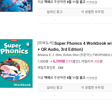
지금
택배
로 주문하면
8월 11일 출고
지역변경
알라딘 중고
이 광활한 우주점
-
-
[외국도서]
Super Phonics 4 Workbook wi
+ QR Audio, 3rd Edition)
Alviana S. J. Shin
,
Robin Shin
(지은이) |
TWOPONDS 
6,300원
7,000
원 →
(
할인), 마일리지
원
10%
350
세일즈포인트 :
244
지금
택배
로 주문하면
8월 11일 출고
지역변경
알라딘 중고
이 광활한 우주점
-
-