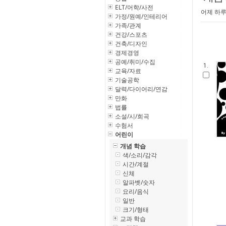
ELT/어학/사전
어제 하루
가정/원예/인테리어
가족/관계
건강/스포츠
건축/디자인
경제경영
공예/취미/수집
1.
교육/자료
기술공학
달력/다이어리/연감
만화
법률
소설/시/희곡
수험서
어린이
개념 학습
색/소리/감각
시간/계절
신체
알파벳/숫자
요리/음식
일반
크기/형태
교과 학습