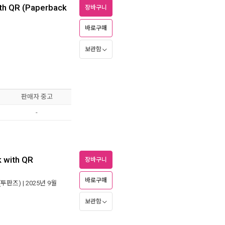
th QR (Paperback
장바구니
바로구매
보관함
판매자 중고
-
 with QR
장바구니
바로구매
(투판즈)
| 2025년 9월
보관함