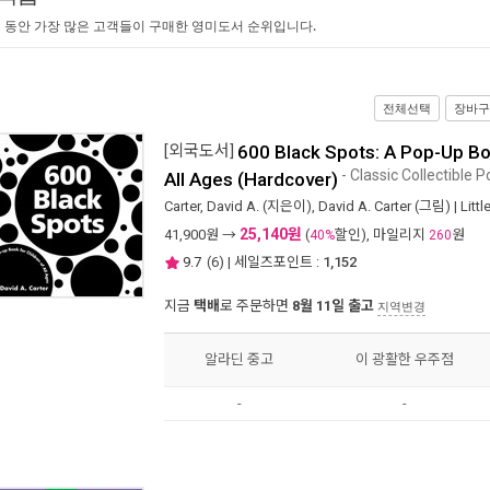
 동안 가장 많은 고객들이 구매한 영미도서 순위입니다.
전체선택
장바구
[외국도서]
600 Black Spots: A Pop-Up Boo
- Classic Collectible 
All Ages (Hardcover)
Carter, David A.
(지은이),
David A. Carter
(그림) |
Litt
25,140원
41,900
원 →
(
할인), 마일리지
원
40%
260
9.7
(
6
) | 세일즈포인트 :
1,152
지금
택배
로 주문하면
8월 11일 출고
지역변경
알라딘 중고
이 광활한 우주점
-
-