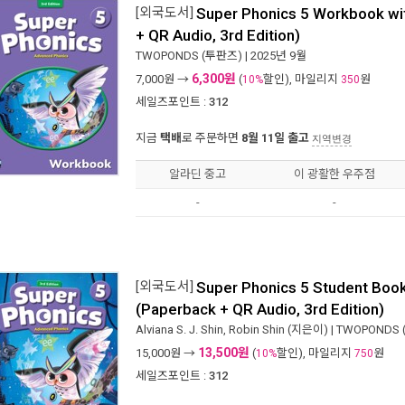
[외국도서]
Super Phonics 5 Workbook wi
+ QR Audio, 3rd Edition)
TWOPONDS (투판즈)
| 2025년 9월
6,300원
7,000
원 →
(
할인), 마일리지
원
10%
350
세일즈포인트 :
312
지금
택배
로 주문하면
8월 11일 출고
지역변경
알라딘 중고
이 광활한 우주점
-
-
[외국도서]
Super Phonics 5 Student Book
(Paperback + QR Audio, 3rd Edition)
Alviana S. J. Shin
,
Robin Shin
(지은이) |
TWOPONDS 
13,500원
15,000
원 →
(
할인), 마일리지
원
10%
750
세일즈포인트 :
312