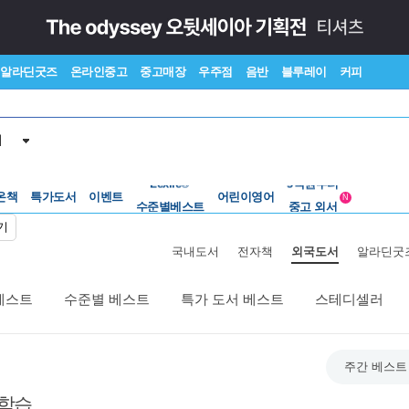
알라딘굿즈
온라인중고
중고매장
우주점
음반
블루레이
커피
서
온책
특가도서
이벤트
수준별베스트
어린이영어
중고 외서
N
Lexile®
5백원부터
기
수준별베스트
중고 외서
국내도서
전자책
외국도서
알라딘굿
베스트
수준별 베스트
특가 도서 베스트
스테디셀러
주간 베스트
 학습