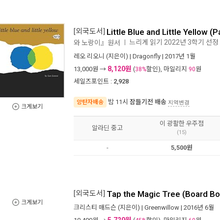
[외국도서]
Little Blue and Little Yellow (
느리게 읽기 2022년 3학기 선정 
와 노랑이』원서
ㅣ
레오 리오니
(지은이) |
Dragonfly
| 2017년 1월
8,120원
13,000
원 →
(
할인), 마일리지
원
38%
90
세일즈포인트 :
2,928
밤 11시
잠들기전 배송
양탄자배송
지역변경
크게보기
이 광활한 우주점
알라딘 중고
(15)
-
5,500원
[외국도서]
Tap the Magic Tree (Board B
크게보기
크리스티 매드슨
(지은이) |
Greenwillow
| 2016년 6월