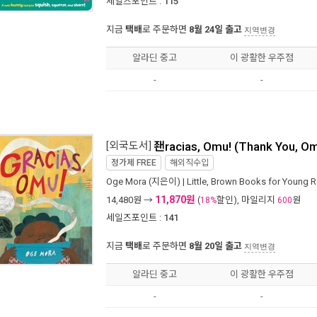
세일즈포인트 :
115
지금
택배
로 주문하면
8월 24일 출고
지역변경
알라딘 중고
이 광활한 우주점
-
-
[외국도서]
좬racias, Omu! (Thank You, Om
정가제
FREE
해외직수입
Oge Mora
(지은이) |
Little, Brown Books for Young 
11,870원
14,480
원 →
(
할인), 마일리지
원
18%
600
세일즈포인트 :
141
지금
택배
로 주문하면
8월 20일 출고
지역변경
알라딘 중고
이 광활한 우주점
-
-