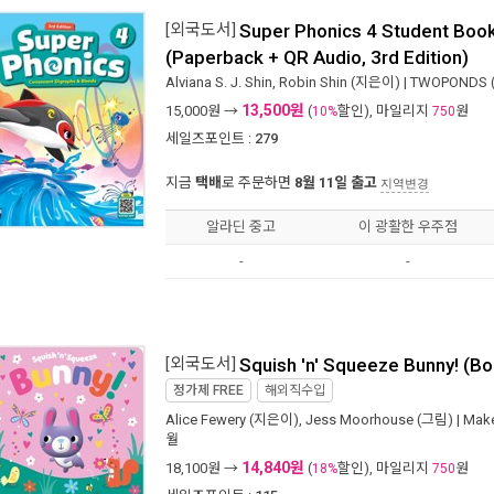
[외국도서]
Super Phonics 4 Student Book
(Paperback + QR Audio, 3rd Edition)
Alviana S. J. Shin
,
Robin Shin
(지은이) |
TWOPONDS 
13,500원
15,000
원 →
(
할인), 마일리지
원
10%
750
세일즈포인트 :
279
지금
택배
로 주문하면
8월 11일 출고
지역변경
알라딘 중고
이 광활한 우주점
-
-
[외국도서]
Squish 'n' Squeeze Bunny! (B
정가제
FREE
해외직수입
Alice Fewery
(지은이),
Jess Moorhouse
(그림) |
Make
월
14,840원
18,100
원 →
(
할인), 마일리지
원
18%
750