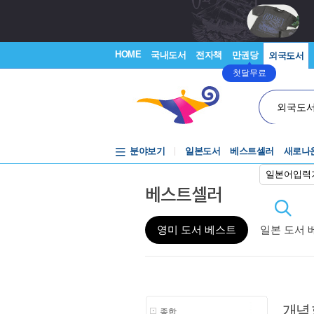
HOME
국내도서
전자책
만권당
외국도서
첫달무료
외국도
분야보기
일본도서
베스트셀러
새로나
일본어입력
베스트셀러
영미 도서 베스트
일본 도서 
개념
종합