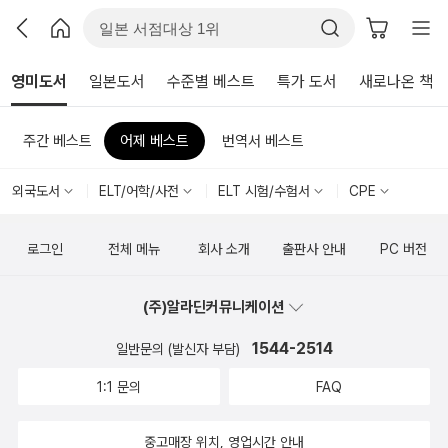
영미도서
일본도서
수준별 베스트
특가 도서
새로나온 책
주간 베스트
어제 베스트
번역서 베스트
외국도서
ELT/어학/사전
ELT 시험/수험서
CPE
로그인
전체 메뉴
회사 소개
출판사 안내
PC 버전
(주)알라딘커뮤니케이션
1544-2514
일반문의 (발신자 부담)
1:1 문의
FAQ
중고매장 위치, 영업시간 안내