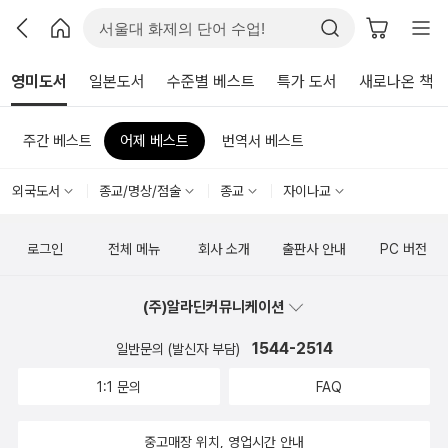
영미도서
일본도서
수준별 베스트
특가 도서
새로나온 책
주간 베스트
어제 베스트
번역서 베스트
외국도서
종교/명상/점술
종교
자이나교
로그인
전체 메뉴
회사 소개
출판사 안내
PC 버전
(주)알라딘커뮤니케이션
1544-2514
일반문의 (발신자 부담)
1:1 문의
FAQ
중고매장 위치, 영업시간 안내