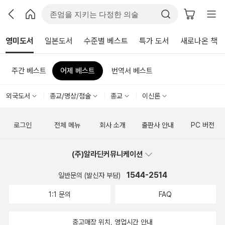
영미도서
일본도서
수준별 베스트
특가 도서
새로나온 책
주간 베스트
어제 베스트
번역서 베스트
외국도서
종교/명상/점술
종교
이신론
로그인
전체 메뉴
회사 소개
출판사 안내
PC 버전
(주)알라딘커뮤니케이션
1544-2514
일반문의 (발신자 부담)
1:1 문의
FAQ
중고매장 위치, 영업시간 안내