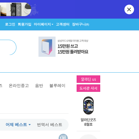
로그인
회원가입
마이페이지
고객센터
장바구니
(0)
알라딘 us
즈
온라인중고
음반
블루레이
도서관 사서
어제 베스트
번역서 베스트