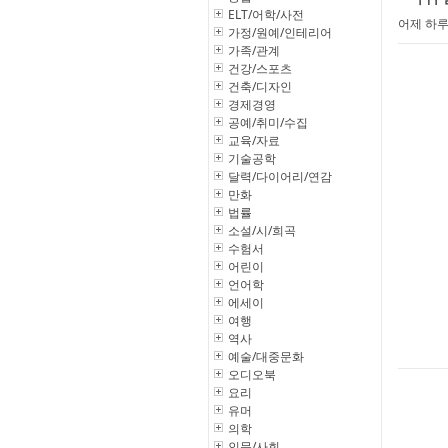
ELT/어학/사전
어제 하루
가정/원예/인테리어
가족/관계
건강/스포츠
건축/디자인
경제경영
공예/취미/수집
교육/자료
기술공학
달력/다이어리/연감
만화
법률
소설/시/희곡
수험서
어린이
언어학
에세이
여행
역사
예술/대중문화
오디오북
요리
유머
의학
인문/사회