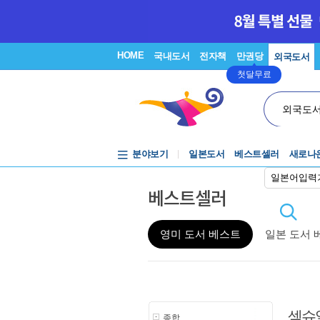
HOME
국내도서
전자책
만권당
외국도서
첫달무료
외국도
분야보기
일본도서
베스트셀러
새로나
일본어입력
베스트셀러
영미 도서 베스트
일본 도서 
섹슈
종합