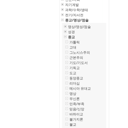
자기계발
과학/수학/생태
전기/자서전
종교/명상/점술
명상/영성/점술
성경
종교
가톨릭
고대
그노시스주의
근본주의
기도/기도서
기독교
도교
동양종교
리더십
메시아 유대교
명상
무신론
민족/부족
믿음/신앙
바하이교
불가지론
불교