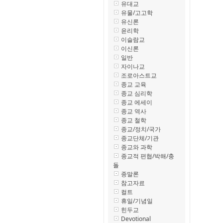
유대교
유물/고고학
유신론
윤리학
이슬람교
이신론
일반
자이나교
조로아스트교
종교 교육
종교 심리학
종교 에세이
종교 역사
종교 철학
종교/정치/국가
종교단체/기관
종교와 과학
종교적 편협/박해/충
돌
종말론
참고자료
컬트
휴일/기념일
힌두교
Devotional