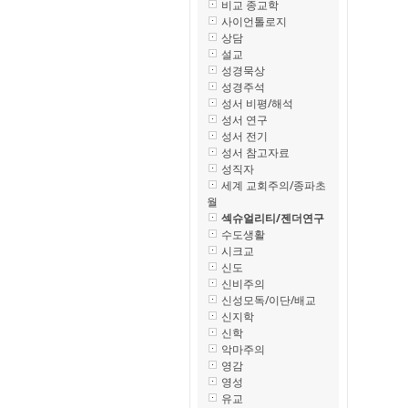
비교 종교학
사이언톨로지
상담
설교
성경묵상
성경주석
성서 비평/해석
성서 연구
성서 전기
성서 참고자료
성직자
세계 교회주의/종파초
월
섹슈얼리티/젠더연구
수도생활
시크교
신도
신비주의
신성모독/이단/배교
신지학
신학
악마주의
영감
영성
유교