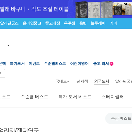
알라딘굿즈
온라인중고
중고매장
우주점
음반
블루레이
커피
서
온책
특가도서
이벤트
수준별베스트
어린이영어
중고 외서
N
Lexile®
5백원부터
기
수준별베스트
중고 외서
국내도서
전자책
외국도서
알라딘굿
베스트
수준별 베스트
특가 도서 베스트
스테디셀러
주간 베스트
얼리티/젠더연구