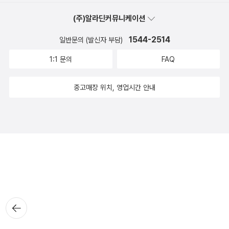
(주)알라딘커뮤니케이션
1544-2514
일반문의 (발신자 부담)
1:1 문의
FAQ
중고매장 위치, 영업시간 안내
뒤로가
기