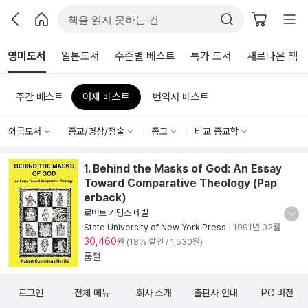
영미도서
일본도서
수준별 베스트
특가 도서
새로나온 책
주간 베스트
어제 베스트
번역서 베스트
외국도서
종교/명상/점술
종교
비교 종교학
1. Behind the Masks of God: An Essay
Toward Comparative Theology (Pap
erback)
로버트 커밍스 네빌
State University of New York Press
|
1991년 02월
30,460
원 (18% 할인 / 1,530원)
품절
로그인
전체 메뉴
회사 소개
출판사 안내
PC 버전