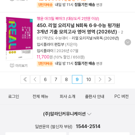
내일 밤 11시
잠들기전 배송
양탄자배송
변경
행운 아크릴 북마크 (대상도서 2만원 이상)
450. 리얼 오리지널 N회독 6·9·수능 평가원
3개년 기출 모의고사 영어 영역 (2026년)
- 2
027학년도 수능대비
-
리얼 오리지널 N회독 (2026년)
입시플라이 편집부
(지은이)
입시플라이
|
2026년 07월
11,700
원 (10% 할인 / 650원)
내일 밤 11시
잠들기전 배송
양탄자배송
변경
미리보기
6
7
8
9
10
로그인
전체 메뉴
회사 소개
출판사 안내
PC 버전
(주)알라딘커뮤니케이션
1544-2514
일반문의 (발신자 부담)