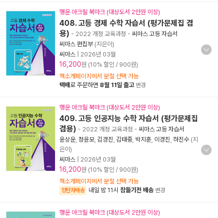
행운 아크릴 북마크 (대상도서 2만원 이상)
408. 고등 경제 수학 자습서 (평가문제집 겸
용)
- 2022 개정 교육과정
-
씨마스 고등 자습서
씨마스 편집부
(지은이)
씨마스
|
2026년 03월
16,200
원 (10% 할인 / 900원)
책소개페이지에서 분철 선택 가능
택배
로 주문하면
8월 11일 출고
변경
행운 아크릴 북마크 (대상도서 2만원 이상)
409. 고등 인공지능 수학 자습서 (평가문제집
겸용)
- 2022 개정 교육과정
-
씨마스 고등 자습서
윤상운
,
정윤모
,
김경진
,
김태중
,
박지훈
,
이경진
,
하진수
(지
은이)
씨마스
|
2026년 03월
16,200
원 (10% 할인 / 900원)
책소개페이지에서 분철 선택 가능
내일 밤 11시
잠들기전 배송
양탄자배송
변경
행운 아크릴 북마크 (대상도서 2만원 이상)