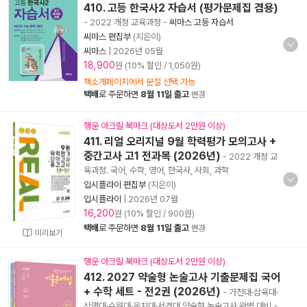
410. 고등 한국사2 자습서 (평가문제집 겸용)
- 2022 개정 교육과정
-
씨마스 고등 자습서
씨마스 편집부
(지은이)
씨마스
|
2026년 05월
18,900
원 (10% 할인 / 1,050원)
책소개페이지에서 분철 선택 가능
택배
로 주문하면
8월 11일 출고
변경
행운 아크릴 북마크 (대상도서 2만원 이상)
411. 리얼 오리지널 9월 학력평가 모의고사 +
중간고사 고1 전과목 (2026년)
- 2022 개정 교
육과정. 국어, 수학, 영어, 한국사, 사회, 과학
입시플라이 편집부
(지은이)
입시플라이
|
2026년 07월
16,200
원 (10% 할인 / 900원)
택배
로 주문하면
8월 11일 출고
변경
미리보기
행운 아크릴 북마크 (대상도서 2만원 이상)
412. 2027 약술형 논술고사 기출문제집 국어
+ 수학 세트 - 전2권 (2026년)
- 가천대·삼육대·
상명대·수원대·을지대·서경대 약술형 논술고사 완벽 대비
-