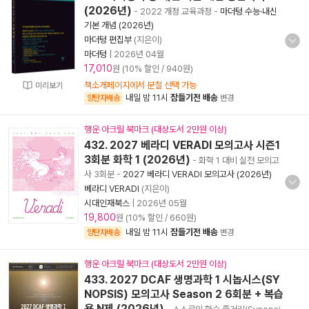
(2026년)
- 2022 개정 교육과정
-
마더텅 수능·내신
기본 개념 (2026년)
마더텅 편집부
(지은이)
마더텅
|
2026년 04월
17,010
원 (10% 할인 / 940원)
책소개페이지에서 분철 선택 가능
미리보기
내일 밤 11시
잠들기전 배송
양탄자배송
변경
행운 아크릴 북마크 (대상도서 2만원 이상)
432. 2027 베라디 VERADI 모의고사 시즌1
3회분 화학 1 (2026년)
- 화학 1 대비 실전 모의고
사 3회분
-
2027 베라디 VERADI 모의고사 (2026년)
베라디 VERADI
(지은이)
시대인재북스
|
2026년 05월
19,800
원 (10% 할인 / 660원)
내일 밤 11시
잠들기전 배송
양탄자배송
변경
행운 아크릴 북마크 (대상도서 2만원 이상)
433. 2027 DCAF 생명과학 1 시놉시스(SY
NOPSIS) 모의고사 Season 2 6회분 + 복습
용 N제 (2026년)