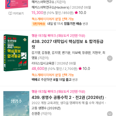
해커스어학연구소
(지은이)
해커스어학연구소(Hackers)
|
2026년 06월
15,300
10.0
원 (10% 할인 / 850원)
미리보기
책소개페이지에서 분철 선택 가능
내일 밤 11시
잠들기전 배송
양탄자배송
변경
행운 아크릴 북마크 (대상도서 2만원 이상)
438. 2027 대학입시 핵심정보 ＆ 합격등급
컷
김기영
,
김정훈
,
김지영
,
변기윤
,
이보배
,
장광원
,
지현우
,
최
명호
(지은이)
리더스입시교육원
|
2026년 06월
48,600
10.0
원 (10% 할인 / 2,700원)
책소개페이지에서 분철 선택 가능
택배
로 주문하면
8월 11일 출고
변경
행운 아크릴 북마크 (대상도서 2만원 이상)
439. 생명수 공통수학 2 - 전2권 (2026년)
-
2022 개정 교육과정, 생각을 명쾌하게 해 줄 수학 개념서
-
고등 생명수 (2026년)
신원준
(지은이)