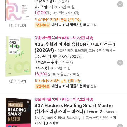
(주)씨에스엠17
(지은이)
씨에스엠17
|
2026년 06월
17,100
원 (10% 할인 / 950원)
책소개페이지에서 분철 선택 가능
내일 밤 11시
잠들기전 배송
양탄자배송
변경
미리보기
행운 아크릴 북마크 (대상도서 2만원 이상)
436. 수학의 바이블 유형ON 라이트 미적분 1
(2026년)
- 2022 개정 교육과정, 고등 수학 유형서
-
고등 수학의 바이블 ON (2026년)
이투스에듀 수학팀
(지은이)
이투스북
|
2026년 05월
16,200
원 (10% 할인 / 900원)
책소개페이지에서 분철 선택 가능
미리보기
내일 밤 11시
잠들기전 배송
양탄자배송
변경
행운 아크릴 북마크 (대상도서 2만원 이상)
437. Hackers Reading Smart Master
(해커스 리딩 스마트 마스터) Level 2
- Smart,
Skillful, and Critical Reading ┃ 고등 독해의 완성
-
해
커스 리딩 스마트