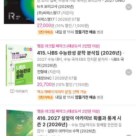
한 조각! 결국, 수능과 가장 유사한 모의고사
-
2027 UNIO
N R 모의고사 (2026년)
(주)씨에스엠17
(지은이)
씨에스엠17
|
2026년 07월
27,000
원 (10% 할인 / 1,500원)
내일 밤 11시
잠들기전 배송
양탄자배송
변경
행운 아크릴 북마크 (대상도서 2만원 이상)
415. 나BS 수능완성 문학 분석집 (2026년)
-
2027 수능 대비, 수능 국어 EBS 전지문 분석서
-
나BS 국
어 (2026년)
전형태
(지은이)
대성SNC
|
2026년 07월
20,700
원 (10% 할인 / 1,150원)
미리보기
책소개페이지에서 분철 선택 가능
내일 밤 11시
잠들기전 배송
양탄자배송
변경
행운 아크릴 북마크 (대상도서 2만원 이상)
416. 2027 설맞이 아카이브 확률과 통계 시
즌 2 (2026년)
- 수능 전날까지도 함께할 든든한 길
잡이
-
설맞이 아카이브 수학 (2026년)