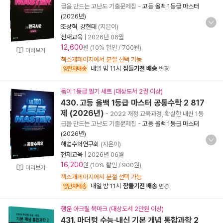
급을 만드는 고난도 기출문제집
-
고등 올백 1등급 마스터
(2026년)
조상혁
,
강현태
(지은이)
천재교육
|
2026년 06월
12,600
원 (10% 할인 / 700원)
미리보기
책소개페이지에서 분철 선택 가능
내일 밤 11시
잠들기전 배송
양탄자배송
변경
듬이 1등급 필기 세트 (대상도서 2권 이상)
430. 고등 올백 1등급 마스터 공통수학 2 817
제 (2026년)
- 2022 개정 교육과정, 확실한 내신 1등
급을 만드는 고난도 기출문제집
-
고등 올백 1등급 마스터
(2026년)
해법수학연구회
(지은이)
천재교육
|
2026년 06월
16,200
원 (10% 할인 / 900원)
미리보기
책소개페이지에서 분철 선택 가능
내일 밤 11시
잠들기전 배송
양탄자배송
변경
행운 아크릴 북마크 (대상도서 2만원 이상)
431. 마더텅 수능·내신 기본 개념 통합과학 2