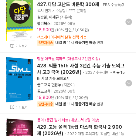
427. 다담 고난도 비문학 300제
- EBS 수능특강
독서 연계 × 수능형 LEET 문제집
설승환
,
이재규
(지은이)
쏠티북스
|
2026년 06월
18,900
원 (10% 할인 / 1,050원)
책소개페이지에서 분철 선택 가능
내일 밤 11시
잠들기전 배송
양탄자배송
변경
미리보기
행운 아크릴 북마크 (대상도서 2만원 이상)
428. 씨뮬 15th 사설 3년간 수능 기출 모의고
사 고3 국어 (2026년)
- 2027 수능대비
-
씨뮬 15
th 사설 기출 모의고사
골드교육 편집부
(지은이)
골드교육
|
2026년 06월
19,800
원 (10% 할인 / 1,100원)
내일 밤 11시
잠들기전 배송
양탄자배송
변경
미리보기
듬이 1등급 필기 세트 (대상도서 2권 이상)
429. 고등 올백 1등급 마스터 한국사 2 900
제 (2026년)
- 2022 개정 교육과정, 확실한 내신 1등