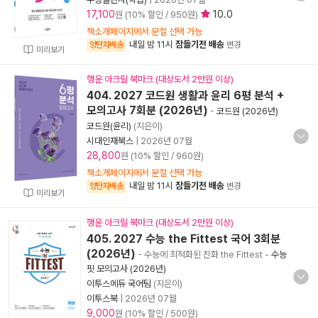
17,100
10.0
원 (10% 할인 / 950원)
책소개페이지에서 분철 선택 가능
내일 밤 11시
잠들기전 배송
양탄자배송
변경
미리보기
행운 아크릴 북마크 (대상도서 2만원 이상)
404. 2027 코드원 생활과 윤리 6평 분석 +
모의고사 7회분 (2026년)
-
코드원 (2026년)
코드원(윤리)
(지은이)
시대인재북스
|
2026년 07월
28,800
원 (10% 할인 / 960원)
책소개페이지에서 분철 선택 가능
내일 밤 11시
잠들기전 배송
양탄자배송
변경
미리보기
행운 아크릴 북마크 (대상도서 2만원 이상)
405. 2027 수능 the Fittest 국어 3회분
(2026년)
- 수능에 최적화된 진화 the Fittest
-
수능
핏 모의고사 (2026년)
이투스에듀 국어팀
(지은이)
이투스북
|
2026년 07월
9,000
원 (10% 할인 / 500원)