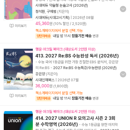
시대에듀 약술형 논술고사 (2026년)
정석환
,
구제범
(지은이)
시대에듀(시대고시기획)
|
2026년 08월
45,360
원 (10% 할인 / 2,520원)
미리보기
책소개페이지에서 분철 선택 가능
내일 밤 11시
잠들기전 배송
양탄자배송
변경
행운 아크릴 북마크 (대상도서 2만원 이상)
413. 2027 Re:BS 수능완성 독서 (2026년)
- 수능 국어 1등급을 위한 가장 친절한 EBS 분석서, 강은양
의 Re:BS
-
2027 Re:BS 수능특강/수능완성 (2026년)
강은양
(지은이)
시대인재북스
|
2026년 07월
36,000
원 (1,800원)
책소개페이지에서 분철 선택 가능
미리보기
내일 밤 11시
잠들기전 배송
양탄자배송
변경
행운 아크릴 북마크 (대상도서 2만원 이상)
414. 2027 UNION R 모의고사 시즌 2 3회
분 수학영역 (2026년)
- 수능 1등급을 향한 마지막