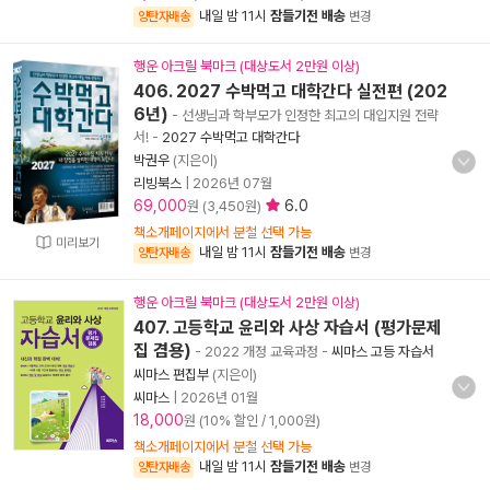
내일 밤 11시
잠들기전 배송
양탄자배송
변경
행운 아크릴 북마크 (대상도서 2만원 이상)
406. 2027 수박먹고 대학간다 실전편 (202
6년)
- 선생님과 학부모가 인정한 최고의 대입지원 전략
서!
-
2027 수박먹고 대학간다
박권우
(지은이)
리빙북스
|
2026년 07월
69,000
6.0
원 (3,450원)
책소개페이지에서 분철 선택 가능
미리보기
내일 밤 11시
잠들기전 배송
양탄자배송
변경
행운 아크릴 북마크 (대상도서 2만원 이상)
407. 고등학교 윤리와 사상 자습서 (평가문제
집 겸용)
- 2022 개정 교육과정
-
씨마스 고등 자습서
씨마스 편집부
(지은이)
씨마스
|
2026년 01월
18,000
원 (10% 할인 / 1,000원)
책소개페이지에서 분철 선택 가능
내일 밤 11시
잠들기전 배송
양탄자배송
변경