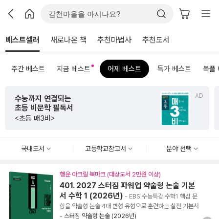
베스트셀러
새로나온 책
추천마법사
추천도서
주간 베스트
지금 베스트
어제 베스트
특가 베스트
북플
AD
수능까지 연결되는
초등 비문학 필독서
<초등 매3비>
국내도서
고등학교참고서
분야 선택
행운 아크릴 북마크 (대상도서 2만원 이상)
401. 2027 스터짐 파워업 약술형 논술 기본
서 수학 1 (2026년)
- EBS 수능특강 수학1 핵심 문
항을 약술형 논술 4대 변형 유형으로 훈련하는 실전 기본서
-
스터짐 약술형 논술 (2026년)