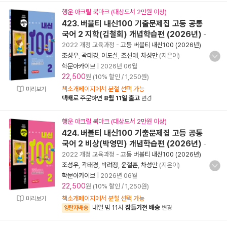
행운 아크릴 북마크 (대상도서 2만원 이상)
423. 버블티 내신100 기출문제집 고등 공통
국어 2 지학(김철회) 개념학습편 (2026년)
-
2022 개정 교육과정
-
고등 버블티 내신100 (2026년)
조성우
,
곽태경
,
이도실
,
조선애
,
차성만
(지은이)
학문아카이브
|
2026년 06월
22,500
원 (10% 할인 / 1,250원)
책소개페이지에서 분철 선택 가능
미리보기
택배
로 주문하면
8월 11일 출고
변경
행운 아크릴 북마크 (대상도서 2만원 이상)
424. 버블티 내신100 기출문제집 고등 공통
국어 2 비상(박영민) 개념학습편 (2026년)
-
2022 개정 교육과정
-
고등 버블티 내신100 (2026년)
조성우
,
곽태경
,
박려정
,
윤철훈
,
차성만
(지은이)
학문아카이브
|
2026년 06월
22,500
원 (10% 할인 / 1,250원)
책소개페이지에서 분철 선택 가능
미리보기
내일 밤 11시
잠들기전 배송
양탄자배송
변경