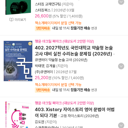
스터짐 교재연구팀
(지은이)
스터짐북스
|
2026년 03월
26,600
원 (5% 할인 / 1,400원)
미리보기
책소개페이지에서 분철 선택 가능
내일 밤 11시
잠들기전 배송
양탄자배송
변경
행운 아크릴 북마크 (대상도서 2만원 이상)
402. 2027학년도 국민대학교 약술형 논술
고사 대비 실전 수리논술 문제집 (2026년)
-
큐앤에이 약술형 논술 고사 (2026년)
박태영
,
김계율
(지은이)
(주)큐앤에이
|
2026년 07월
25,200
원 (10% 할인 / 1,400원)
책소개페이지에서 분철 선택 가능
내일 밤 11시
잠들기전 배송
양탄자배송
변경
행운 아크릴 북마크 (대상도서 2만원 이상)
403. Xistory 자이스토리 영어 문법이 어법
이 되다 기본
-
고등 자이스토리 (2026년)
김도원
(지은이)
수경출판사(학습)
|
2026년 07월