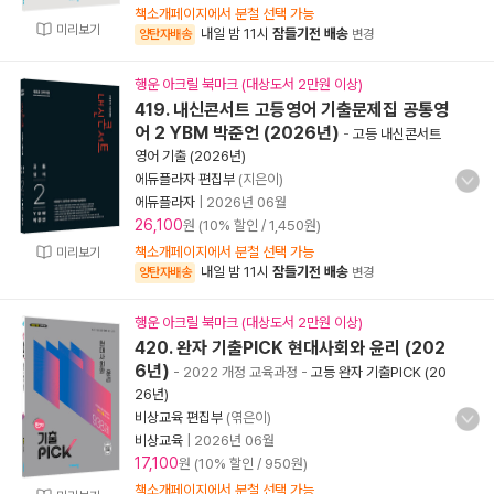
책소개페이지에서 분철 선택 가능
미리보기
내일 밤 11시
잠들기전 배송
양탄자배송
변경
행운 아크릴 북마크 (대상도서 2만원 이상)
419. 내신콘서트 고등영어 기출문제집 공통영
어 2 YBM 박준언 (2026년)
-
고등 내신콘서트
영어 기출 (2026년)
에듀플라자 편집부
(지은이)
에듀플라자
|
2026년 06월
26,100
원 (10% 할인 / 1,450원)
책소개페이지에서 분철 선택 가능
미리보기
내일 밤 11시
잠들기전 배송
양탄자배송
변경
행운 아크릴 북마크 (대상도서 2만원 이상)
420. 완자 기출PICK 현대사회와 윤리 (202
6년)
- 2022 개정 교육과정
-
고등 완자 기출PICK (20
26년)
비상교육 편집부
(엮은이)
비상교육
|
2026년 06월
17,100
원 (10% 할인 / 950원)
책소개페이지에서 분철 선택 가능