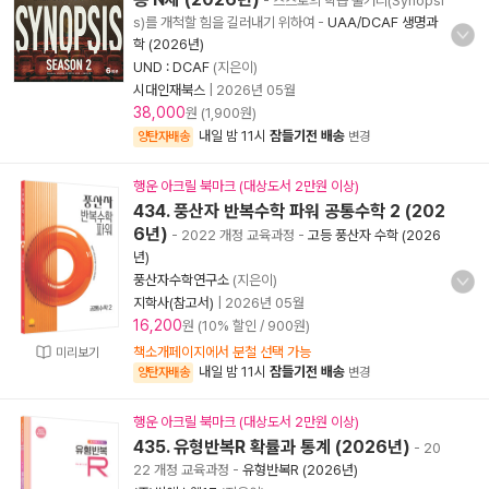
- 스스로의 학습 줄거리(Synopsi
s)를 개척할 힘을 길러내기 위하여
-
UAA/DCAF 생명과
학 (2026년)
UND : DCAF
(지은이)
시대인재북스
|
2026년 05월
38,000
원 (1,900원)
내일 밤 11시
잠들기전 배송
양탄자배송
변경
행운 아크릴 북마크 (대상도서 2만원 이상)
434. 풍산자 반복수학 파워 공통수학 2 (202
6년)
- 2022 개정 교육과정
-
고등 풍산자 수학 (2026
년)
풍산자수학연구소
(지은이)
지학사(참고서)
|
2026년 05월
16,200
원 (10% 할인 / 900원)
책소개페이지에서 분철 선택 가능
미리보기
내일 밤 11시
잠들기전 배송
양탄자배송
변경
행운 아크릴 북마크 (대상도서 2만원 이상)
435. 유형반복R 확률과 통계 (2026년)
- 20
22 개정 교육과정
-
유형반복R (2026년)