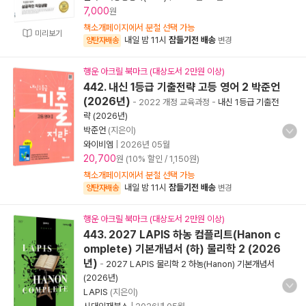
7,000
원
책소개페이지에서 분철 선택 가능
미리보기
내일 밤 11시
잠들기전 배송
양탄자배송
변경
행운 아크릴 북마크 (대상도서 2만원 이상)
442. 내신 1등급 기출전략 고등 영어 2 박준언
(2026년)
- 2022 개정 교육과정
-
내신 1등급 기출전
략 (2026년)
박준언
(지은이)
와이비엠
|
2026년 05월
20,700
원 (10% 할인 / 1,150원)
책소개페이지에서 분철 선택 가능
내일 밤 11시
잠들기전 배송
양탄자배송
변경
행운 아크릴 북마크 (대상도서 2만원 이상)
443. 2027 LAPIS 하농 컴플리트(Hanon c
omplete) 기본개념서 (하) 물리학 2 (2026
년)
-
2027 LAPIS 물리학 2 하농(Hanon) 기본개념서
(2026년)
LAPIS
(지은이)