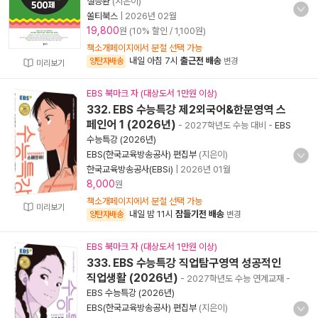
설승환
(지은이)
쏠티북스
|
2026년 02월
19,800
원 (10% 할인 / 1,100원)
책소개페이지에서 분철 선택 가능
내일 아침 7시
출근전 배송
양탄자배송
변경
미리보기
EBS 북마크 자 (대상도서 1만원 이상)
332. EBS 수능특강 제2외국어&한문영역 스
페인어 1 (2026년)
- 2027학년도 수능 대비
-
EBS
수능특강 (2026년)
EBS(한국교육방송공사) 편집부
(지은이)
한국교육방송공사(EBSi)
|
2026년 01월
8,000
원
책소개페이지에서 분철 선택 가능
미리보기
내일 밤 11시
잠들기전 배송
양탄자배송
변경
EBS 북마크 자 (대상도서 1만원 이상)
333. EBS 수능특강 직업탐구영역 성공적인
직업생활 (2026년)
- 2027학년도 수능 연계교재
-
EBS 수능특강 (2026년)
EBS(한국교육방송공사) 편집부
(지은이)