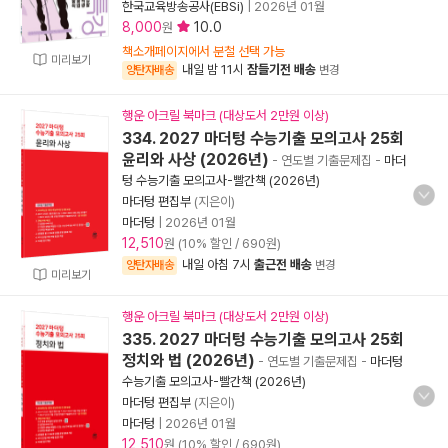
한국교육방송공사(EBSi)
|
2026년 01월
8,000
10.0
원
책소개페이지에서 분철 선택 가능
미리보기
내일 밤 11시
잠들기전 배송
양탄자배송
변경
행운 아크릴 북마크 (대상도서 2만원 이상)
334. 2027 마더텅 수능기출 모의고사 25회
윤리와 사상 (2026년)
- 연도별 기출문제집
-
마더
텅 수능기출 모의고사-빨간책 (2026년)
마더텅 편집부
(지은이)
마더텅
|
2026년 01월
12,510
원 (10% 할인 / 690원)
내일 아침 7시
출근전 배송
양탄자배송
변경
미리보기
행운 아크릴 북마크 (대상도서 2만원 이상)
335. 2027 마더텅 수능기출 모의고사 25회
정치와 법 (2026년)
- 연도별 기출문제집
-
마더텅
수능기출 모의고사-빨간책 (2026년)
마더텅 편집부
(지은이)
마더텅
|
2026년 01월
12,510
원 (10% 할인 / 690원)