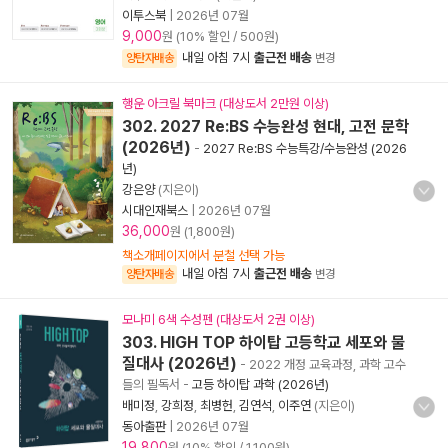
이투스북
|
2026년 07월
9,000
원 (10% 할인 / 500원)
내일 아침 7시
출근전 배송
양탄자배송
변경
행운 아크릴 북마크 (대상도서 2만원 이상)
302. 2027 Re:BS 수능완성 현대, 고전 문학
(2026년)
-
2027 Re:BS 수능특강/수능완성 (2026
년)
강은양
(지은이)
시대인재북스
|
2026년 07월
36,000
원 (1,800원)
책소개페이지에서 분철 선택 가능
내일 아침 7시
출근전 배송
양탄자배송
변경
모나미 6색 수성펜 (대상도서 2권 이상)
303. HIGH TOP 하이탑 고등학교 세포와 물
질대사 (2026년)
- 2022 개정 교육과정, 과학 고수
들의 필독서
-
고등 하이탑 과학 (2026년)
배미정
,
강희정
,
최병헌
,
김연석
,
이주연
(지은이)
동아출판
|
2026년 07월
19,800
원 (10% 할인 / 1,100원)