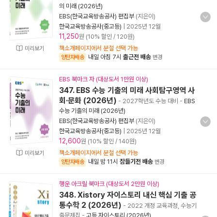
의 미래 (2026년)
EBS(한국교육방송공사) 편집부
(지은이)
한국교육방송공사(중고등)
|
2025년 12월
11,250
원 (10% 할인 / 120원)
책소개페이지에서 분철 선택 가능
미리보기
내일 아침 7시
출근전 배송
양탄자배송
변경
EBS 북마크 자 (대상도서 1만원 이상)
347. EBS 수능 기출의 미래 사회탐구영역 사
회·문화 (2026년)
- 2027학년도 수능 대비
-
EBS
수능 기출의 미래 (2026년)
EBS(한국교육방송공사) 편집부
(지은이)
한국교육방송공사(중고등)
|
2025년 12월
12,600
원 (10% 할인 / 140원)
책소개페이지에서 분철 선택 가능
미리보기
내일 밤 11시
잠들기전 배송
양탄자배송
변경
행운 아크릴 북마크 (대상도서 2만원 이상)
348. Xistory 자이스토리 내신 핵심 기출 공
통수학 2 (2026년)
- 2022 개정 교육과정, 수능기
출문제집
-
고등 자이스토리 (2026년)