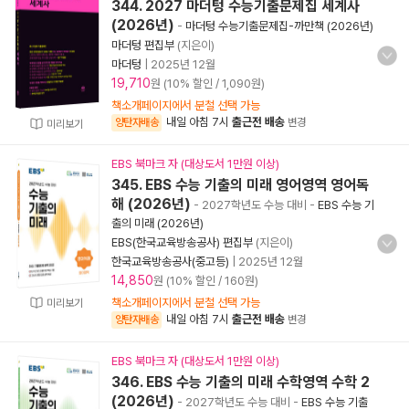
344. 2027 마더텅 수능기출문제집 세계사
(2026년)
-
마더텅 수능기출문제집-까만책 (2026년)
마더텅 편집부
(지은이)
마더텅
|
2025년 12월
19,710
원 (10% 할인 / 1,090원)
책소개페이지에서 분철 선택 가능
내일 아침 7시
출근전 배송
양탄자배송
변경
미리보기
EBS 북마크 자 (대상도서 1만원 이상)
345. EBS 수능 기출의 미래 영어영역 영어독
해 (2026년)
- 2027학년도 수능 대비
-
EBS 수능 기
출의 미래 (2026년)
EBS(한국교육방송공사) 편집부
(지은이)
한국교육방송공사(중고등)
|
2025년 12월
14,850
원 (10% 할인 / 160원)
책소개페이지에서 분철 선택 가능
미리보기
내일 아침 7시
출근전 배송
양탄자배송
변경
EBS 북마크 자 (대상도서 1만원 이상)
346. EBS 수능 기출의 미래 수학영역 수학 2
(2026년)
- 2027학년도 수능 대비
-
EBS 수능 기출