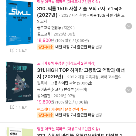
행운 아크릴 북마크 (대상도서 2만원 이상)
310. 씨뮬 15th 사설 기출 모의고사 고1 국어
(2027년)
- 2027 내신·학평
-
씨뮬 15th 사설 기출 모
의고사
골드교육 편집부
(지은이)
골드교육
|
2026년 06월
18,900
원 (10% 할인 / 1,050원)
내일 아침 7시
출근전 배송
양탄자배송
변경
미리보기
모나미 6색 수성펜 (대상도서 2권 이상)
311. HIGH TOP 하이탑 고등학교 역학과 에너
지 (2026년)
- 2022 개정 교육과정, 과학 고수들의
필독서
-
고등 하이탑 과학 (2026년)
동아출판(참고서) 편집부
(지은이)
동아출판
|
2026년 07월
19,800
원 (10% 할인 / 1,100원)
미리보기
책소개페이지에서 분철 선택 가능
내일 아침 7시
출근전 배송
양탄자배송
변경
행운 아크릴 북마크 (대상도서 2만원 이상)
312. 수학의 바이블 유형ON 라이트 미적분 1