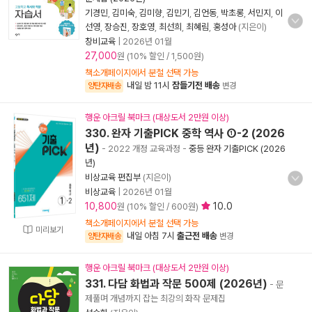
기경민
,
김미숙
,
김미향
,
김민기
,
김언동
,
박초롱
,
서민지
,
이
선영
,
장승진
,
장호영
,
최선희
,
최혜림
,
홍성아
(지은이)
창비교육
|
2026년 01월
27,000
원 (10% 할인 / 1,500원)
책소개페이지에서 분철 선택 가능
내일 밤 11시
잠들기전 배송
양탄자배송
변경
행운 아크릴 북마크 (대상도서 2만원 이상)
330. 완자 기출PICK 중학 역사 ①-2 (2026
년)
- 2022 개정 교육과정
-
중등 완자 기출PICK (2026
년)
비상교육 편집부
(지은이)
비상교육
|
2026년 01월
10,800
10.0
원 (10% 할인 / 600원)
책소개페이지에서 분철 선택 가능
미리보기
내일 아침 7시
출근전 배송
양탄자배송
변경
행운 아크릴 북마크 (대상도서 2만원 이상)
331. 다담 화법과 작문 500제 (2026년)
- 문
제풀며 개념까지 잡는 최강의 화작 문제집