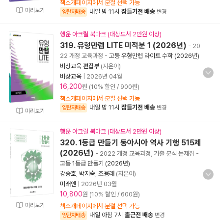
책소개페이지에서 분철 선택 가능
미리보기
내일 밤 11시
잠들기전 배송
양탄자배송
변경
행운 아크릴 북마크 (대상도서 2만원 이상)
319. 유형만렙 LITE 미적분 1 (2026년)
- 20
22 개정 교육과정
-
고등 유형만렙 라이트 수학 (2026년)
비상교육 편집부
(지은이)
비상교육
|
2026년 04월
16,200
원 (10% 할인 / 900원)
책소개페이지에서 분철 선택 가능
내일 밤 11시
잠들기전 배송
양탄자배송
변경
미리보기
행운 아크릴 북마크 (대상도서 2만원 이상)
320. 1등급 만들기 동아시아 역사 기행 515제
(2026년)
- 2022 개정 교육과정, 기출 분석 문제집
-
고등 1등급 만들기 (2026년)
강승호
,
박지숙
,
조용래
(지은이)
미래엔
|
2026년 03월
10,800
원 (10% 할인 / 600원)
미리보기
책소개페이지에서 분철 선택 가능
내일 아침 7시
출근전 배송
양탄자배송
변경