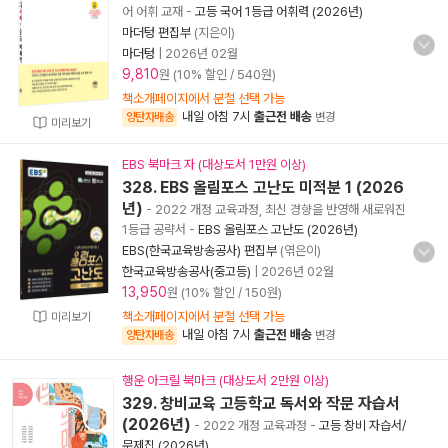
어 어휘 교재
-
고등 국어 1등급 어휘력 (2026년)
마더텅 편집부
(지은이)
마더텅
|
2026년 02월
9,810
원 (10% 할인 / 540원)
책소개페이지에서 분철 선택 가능
내일 아침 7시
출근전 배송
양탄자배송
변경
미리보기
EBS 북마크 자 (대상도서 1만원 이상)
328. EBS 올림포스 고난도 미적분 1 (2026
년)
- 2022 개정 교육과정, 최신 경향을 반영해 새로워진
1등급 공략서
-
EBS 올림포스 고난도 (2026년)
EBS(한국교육방송공사) 편집부
(엮은이)
한국교육방송공사(중고등)
|
2026년 02월
13,950
원 (10% 할인 / 150원)
책소개페이지에서 분철 선택 가능
미리보기
내일 아침 7시
출근전 배송
양탄자배송
변경
행운 아크릴 북마크 (대상도서 2만원 이상)
329. 창비교육 고등학교 독서와 작문 자습서
(2026년)
- 2022 개정 교육과정
-
고등 창비 자습서/
문제집 (2026년)