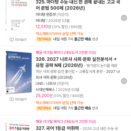
325. 마더텅 수능·내신 한 권에 끝내는 고교 국
어 문법 500제 (2026년)
마더텅 편집부
(지은이)
마더텅
|
2026년 03월
12,510
원 (10% 할인 / 690원)
책소개페이지에서 분철 선택 가능
내일 아침 7시
출근전 배송
양탄자배송
변경
미리보기
행운 아크릴 북마크 (대상도서 2만원 이상)
326. 2027 나르샤 사회·문화 실전분석서 +
유형 공략 N제 (2026년)
- 평가원의 논리를 체화
하는 사회·문화 실전 풀이법 + 고품질 N제 훈련
-
2027 나
르샤 사회·문화 (2026년)
UND : 나르샤
(지은이)
시대인재북스
|
2026년 03월
25,200
원 (10% 할인 / 840원)
미리보기
책소개페이지에서 분철 선택 가능
내일 아침 7시
출근전 배송
양탄자배송
변경
행운 아크릴 북마크 (대상도서 2만원 이상)
327. 국어 1등급 어휘력
- 2026 고교 내신.수능 국