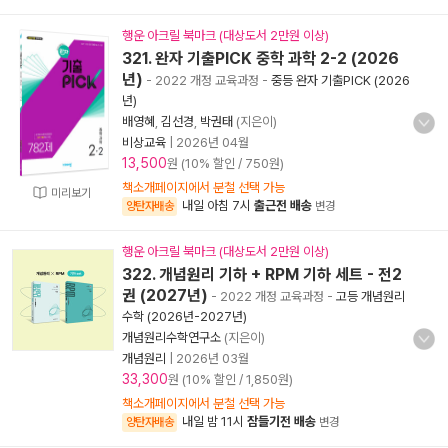
행운 아크릴 북마크 (대상도서 2만원 이상)
321. 완자 기출PICK 중학 과학 2-2 (2026
년)
- 2022 개정 교육과정
-
중등 완자 기출PICK (2026
년)
배영혜
,
김선경
,
박권태
(지은이)
비상교육
|
2026년 04월
13,500
원 (10% 할인 / 750원)
책소개페이지에서 분철 선택 가능
미리보기
내일 아침 7시
출근전 배송
양탄자배송
변경
행운 아크릴 북마크 (대상도서 2만원 이상)
322. 개념원리 기하 + RPM 기하 세트 - 전2
권 (2027년)
- 2022 개정 교육과정
-
고등 개념원리
수학 (2026년-2027년)
개념원리수학연구소
(지은이)
개념원리
|
2026년 03월
33,300
원 (10% 할인 / 1,850원)
책소개페이지에서 분철 선택 가능
내일 밤 11시
잠들기전 배송
양탄자배송
변경