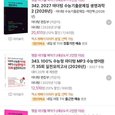
342. 2027 마더텅 수능기출문제집 생명과학
2 (2026년)
-
마더텅 수능기출문제집-까만책 (2026
년)
마더텅 편집부
(지은이)
마더텅
|
2026년 01월
20,610
원 (10% 할인 / 1,140원)
책소개페이지에서 분철 선택 가능
미리보기
내일 밤 11시
잠들기전 배송
양탄자배송
변경
행운 아크릴 북마크 (대상도서 2만원 이상)
343. 100% 수능형 마더텅 MP3 수능영어듣
기 35회 실전모의고사 (2026년)
- 2027 수능
대비 20차 새 개정판
마더텅 편집부
(지은이)
마더텅
|
2025년 12월
12,510
원 (10% 할인 / 690원)
책소개페이지에서 분철 선택 가능
미리보기
내일 아침 7시
출근전 배송
양탄자배송
변경
행운 아크릴 북마크 (대상도서 2만원 이상)