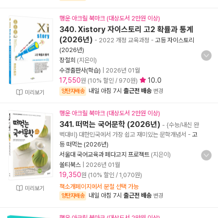
행운 아크릴 북마크 (대상도서 2만원 이상)
340. Xistory 자이스토리 고2 확률과 통계
(2026년)
- 2022 개정 교육과정
-
고등 자이스토리
(2026년)
장철희
(지은이)
수경출판사(학습)
|
2026년 01월
17,550
10.0
원 (10% 할인 / 970원)
내일 아침 7시
출근전 배송
양탄자배송
변경
미리보기
행운 아크릴 북마크 (대상도서 2만원 이상)
341. 떠먹는 국어문학 (2026년)
- {수능/내신 완
벽대비} 대한민국에서 가장 쉽고 재미있는 문학개념서
-
고
등 떠먹는 (2026년)
서울대 국어교육과 페다고지 프로젝트
(지은이)
쏠티북스
|
2026년 01월
19,350
원 (10% 할인 / 1,070원)
책소개페이지에서 분철 선택 가능
미리보기
내일 아침 7시
출근전 배송
양탄자배송
변경
행운 아크릴 북마크 (대상도서 2만원 이상)