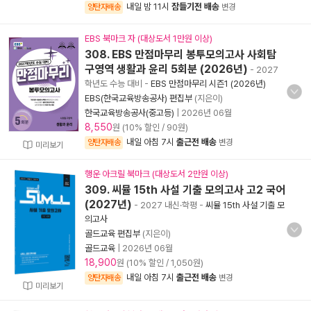
내일 밤 11시
잠들기전 배송
양탄자배송
변경
EBS 북마크 자 (대상도서 1만원 이상)
308. EBS 만점마무리 봉투모의고사 사회탐
구영역 생활과 윤리 5회분 (2026년)
- 2027
학년도 수능 대비
-
EBS 만점마무리 시즌1 (2026년)
EBS(한국교육방송공사) 편집부
(지은이)
한국교육방송공사(중고등)
|
2026년 06월
8,550
원 (10% 할인 / 90원)
내일 아침 7시
출근전 배송
양탄자배송
변경
미리보기
행운 아크릴 북마크 (대상도서 2만원 이상)
309. 씨뮬 15th 사설 기출 모의고사 고2 국어
(2027년)
- 2027 내신·학평
-
씨뮬 15th 사설 기출 모
의고사
골드교육 편집부
(지은이)
골드교육
|
2026년 06월
18,900
원 (10% 할인 / 1,050원)
내일 아침 7시
출근전 배송
양탄자배송
변경
미리보기