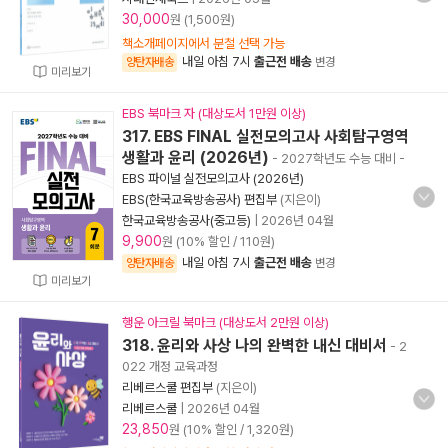
30,000
원 (1,500원)
책소개페이지에서 분철 선택 가능
내일 아침 7시
출근전 배송
양탄자배송
변경
미리보기
EBS 북마크 자 (대상도서 1만원 이상)
317. EBS FINAL 실전모의고사 사회탐구영역
생활과 윤리 (2026년)
- 2027학년도 수능 대비
-
EBS 파이널 실전모의고사 (2026년)
EBS(한국교육방송공사) 편집부
(지은이)
한국교육방송공사(중고등)
|
2026년 04월
9,900
원 (10% 할인 / 110원)
내일 아침 7시
출근전 배송
양탄자배송
변경
미리보기
행운 아크릴 북마크 (대상도서 2만원 이상)
318. 윤리와 사상 나의 완벽한 내신 대비서
- 2
022 개정 교육과정
리베르스쿨 편집부
(지은이)
리베르스쿨
|
2026년 04월
23,850
원 (10% 할인 / 1,320원)