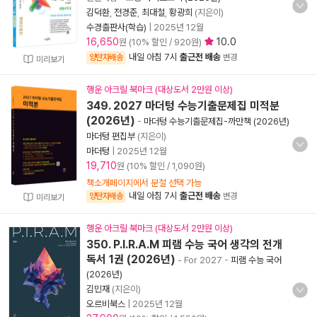
김덕환
,
전경준
,
최대철
,
황광희
(지은이)
수경출판사(학습)
|
2025년 12월
16,650
10.0
원 (10% 할인 / 920원)
내일 아침 7시
출근전 배송
양탄자배송
변경
미리보기
행운 아크릴 북마크 (대상도서 2만원 이상)
349. 2027 마더텅 수능기출문제집 미적분
(2026년)
-
마더텅 수능기출문제집-까만책 (2026년)
마더텅 편집부
(지은이)
마더텅
|
2025년 12월
19,710
원 (10% 할인 / 1,090원)
책소개페이지에서 분철 선택 가능
내일 아침 7시
출근전 배송
양탄자배송
변경
미리보기
행운 아크릴 북마크 (대상도서 2만원 이상)
350. P.I.R.A.M 피램 수능 국어 생각의 전개
독서 1권 (2026년)
- For 2027
-
피램 수능 국어
(2026년)
김민재
(지은이)
오르비북스
|
2025년 12월