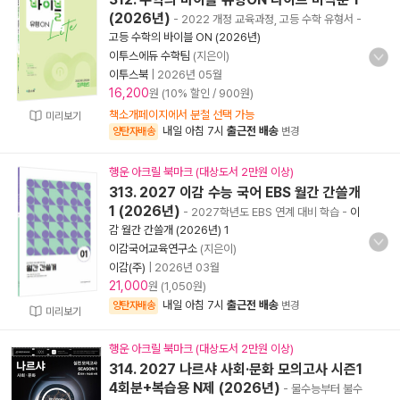
(2026년)
- 2022 개정 교육과정, 고등 수학 유형서
-
고등 수학의 바이블 ON (2026년)
이투스에듀 수학팀
(지은이)
이투스북
|
2026년 05월
16,200
원 (10% 할인 / 900원)
책소개페이지에서 분철 선택 가능
미리보기
내일 아침 7시
출근전 배송
양탄자배송
변경
행운 아크릴 북마크 (대상도서 2만원 이상)
313. 2027 이감 수능 국어 EBS 월간 간쓸개
1 (2026년)
- 2027학년도 EBS 연계 대비 학습
-
이
감 월간 간쓸개 (2026년) 1
이감국어교육연구소
(지은이)
이감(주)
|
2026년 03월
21,000
원 (1,050원)
내일 아침 7시
출근전 배송
양탄자배송
변경
미리보기
행운 아크릴 북마크 (대상도서 2만원 이상)
314. 2027 나르샤 사회·문화 모의고사 시즌1
4회분+복습용 N제 (2026년)
- 물수능부터 불수