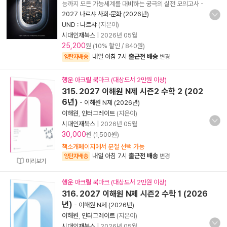
능까지 모든 가능세계를 대비하는 궁극의 실전 모의고사
-
2027 나르샤 사회·문화 (2026년)
UND : 나르샤
(지은이)
시대인재북스
|
2026년 05월
25,200
원 (10% 할인 / 840원)
내일 아침 7시
출근전 배송
양탄자배송
변경
행운 아크릴 북마크 (대상도서 2만원 이상)
315. 2027 이해원 N제 시즌2 수학 2 (202
6년)
-
이해원 N제 (2026년)
이해원
,
인터그레이트
(지은이)
시대인재북스
|
2026년 05월
30,000
원 (1,500원)
책소개페이지에서 분철 선택 가능
내일 아침 7시
출근전 배송
양탄자배송
변경
미리보기
행운 아크릴 북마크 (대상도서 2만원 이상)
316. 2027 이해원 N제 시즌2 수학 1 (2026
년)
-
이해원 N제 (2026년)
이해원
,
인터그레이트
(지은이)
시대인재북스
|
2026년 05월