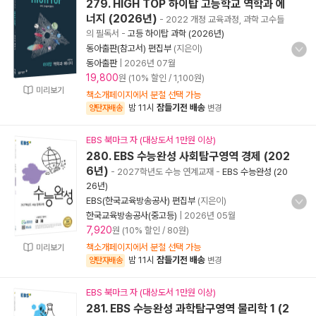
279. HIGH TOP 하이탑 고등학교 역학과 에
너지 (2026년)
- 2022 개정 교육과정, 과학 고수들
의 필독서
-
고등 하이탑 과학 (2026년)
동아출판(참고서) 편집부
(지은이)
동아출판
|
2026년 07월
19,800
원 (10% 할인 / 1,100원)
미리보기
책소개페이지에서 분철 선택 가능
밤 11시
잠들기전 배송
양탄자배송
변경
EBS 북마크 자 (대상도서 1만원 이상)
280. EBS 수능완성 사회탐구영역 경제 (202
6년)
- 2027학년도 수능 연계교재
-
EBS 수능완성 (20
26년)
EBS(한국교육방송공사) 편집부
(지은이)
한국교육방송공사(중고등)
|
2026년 05월
7,920
원 (10% 할인 / 80원)
책소개페이지에서 분철 선택 가능
미리보기
밤 11시
잠들기전 배송
양탄자배송
변경
EBS 북마크 자 (대상도서 1만원 이상)
281. EBS 수능완성 과학탐구영역 물리학 1 (2