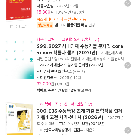
아름다운샘
|
2026년 02월
15,300
원 (10% 할인 / 850원)
책소개페이지에서 분철 선택 가능
밤 11시
잠들기전 배송
양탄자배송
변경
미리보기
행운 아크릴 북마크 (대상도서 2만원 이상)
299. 2027 시대인재 수능기출 문제집 core
+more 확률과 통계 (2026년)
- 시대인재 서바
이벌 콘텐츠팀 R&D의 결정체, 시대인재 최상의 기출분석서
-
2027 시대인재 수능기출 문제집 (2026년)
시대인재 콘텐츠 연구소
(지은이)
시대인재북스
|
2025년 12월
32,000
원 (1,600원)
택배
로 주문하면
8월 12일 출고
변경
EBS 북마크 자 (대상도서 1만원 이상)
300. EBS 수능특강 연계 기출 문학작품 연계
기출 1 고전 시가·현대시 (2026년)
- 2027학년
도 수능 대비
-
EBS 수능 연계 보완 (2026년)
EBS(한국교육방송공사) 편집부
(지은이)