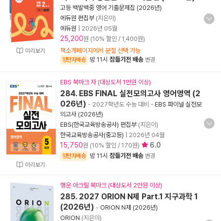
고등 백발백중 영어 기출문제집 (2026년)
에듀원 편집부
(지은이)
에듀원
|
2026년 05월
25,200
원 (10% 할인 / 1,400원)
책소개페이지에서 분철 선택 가능
미리보기
밤 11시
잠들기전 배송
양탄자배송
변경
EBS 북마크 자 (대상도서 1만원 이상)
284. EBS FINAL 실전모의고사 영어영역 (2
026년)
- 2027학년도 수능 대비
-
EBS 파이널 실전모
의고사 (2026년)
EBS(한국교육방송공사) 편집부
(지은이)
한국교육방송공사(중고등)
|
2026년 04월
15,750
6.0
원 (10% 할인 / 170원)
밤 11시
잠들기전 배송
양탄자배송
변경
미리보기
행운 아크릴 북마크 (대상도서 2만원 이상)
285. 2027 ORION N제 Part.1 지구과학 1
(2026년)
-
ORION N제 (2026년)
ORION
(지은이)