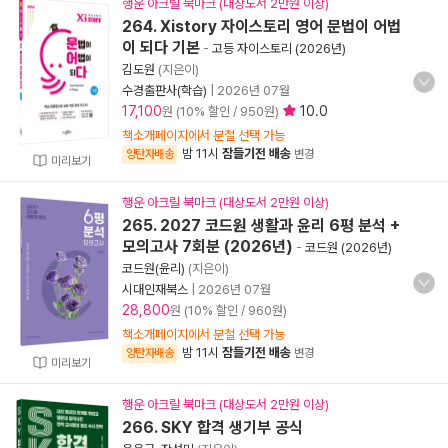
행운 아크릴 북마크 (대상도서 2만원 이상)
264. Xistory 자이스토리 영어 문법이 어법
이 되다 기본
-
고등 자이스토리 (2026년)
김도원
(지은이)
수경출판사(학습)
|
2026년 07월
17,100
10.0
원 (10% 할인 / 950원)
책소개페이지에서 분철 선택 가능
밤 11시
잠들기전 배송
양탄자배송
변경
미리보기
행운 아크릴 북마크 (대상도서 2만원 이상)
265. 2027 코드원 생활과 윤리 6평 분석 +
모의고사 7회분 (2026년)
-
코드원 (2026년)
코드원(윤리)
(지은이)
시대인재북스
|
2026년 07월
28,800
원 (10% 할인 / 960원)
책소개페이지에서 분철 선택 가능
밤 11시
잠들기전 배송
양탄자배송
변경
미리보기
행운 아크릴 북마크 (대상도서 2만원 이상)
266. SKY 합격 생기부 공식