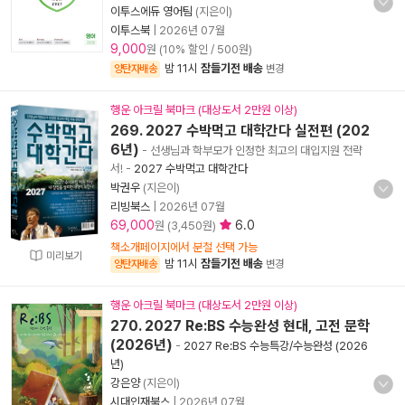
이투스에듀 영어팀
(지은이)
이투스북
|
2026년 07월
9,000
원 (10% 할인 / 500원)
밤 11시
잠들기전 배송
양탄자배송
변경
행운 아크릴 북마크 (대상도서 2만원 이상)
269. 2027 수박먹고 대학간다 실전편 (202
6년)
- 선생님과 학부모가 인정한 최고의 대입지원 전략
서!
-
2027 수박먹고 대학간다
박권우
(지은이)
리빙북스
|
2026년 07월
69,000
6.0
원 (3,450원)
책소개페이지에서 분철 선택 가능
미리보기
밤 11시
잠들기전 배송
양탄자배송
변경
행운 아크릴 북마크 (대상도서 2만원 이상)
270. 2027 Re:BS 수능완성 현대, 고전 문학
(2026년)
-
2027 Re:BS 수능특강/수능완성 (2026
년)
강은양
(지은이)
시대인재북스
|
2026년 07월