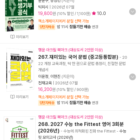
윤윤구
,
장성민
(지은이)
빅피시
|
2026년 07월
19,800
10.0
원 (10% 할인 / 1,100원)
책소개페이지에서 분철 선택 가능
밤 11시
잠들기전 배송
양탄자배송
변경
미리보기
행운 아크릴 북마크 (대상도서 2만원 이상)
267. 재미있는 국어 문법 (중고등통합본)
- 20
22 개정 교육과정, 딱 한 권으로 문법 총정리, 친절한 문법
개념서
이윤정
,
이현진
(지은이)
천재교육
|
2026년 07월
16,200
원 (10% 할인 / 900원)
미리보기
책소개페이지에서 분철 선택 가능
밤 11시
잠들기전 배송
양탄자배송
변경
행운 아크릴 북마크 (대상도서 2만원 이상)
268. 2027 수능 the Fittest 영어 3회분
(2026년)
- 수능에 최적화된 진화 the Fittest
-
수능
핏 모의고사 (2026년)