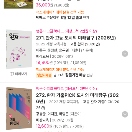
36,000
원 (1,800원)
책소개페이지에서 분철 선택 가능
택배
로 주문하면
8월 12일 출고
변경
행운 아크릴 북마크 (대상도서 2만원 이상)
271. 완자 고등 도시의 미래탐구 (2026년)
-
2022 개정 교육과정
-
고등 완자 (2026년)
이준구
,
윤정현
,
윤두열
,
이한나
(지은이)
비상교육
|
2026년 06월
18,900
원 (10% 할인 / 1,050원)
책소개페이지에서 분철 선택 가능
미리보기
밤 11시
잠들기전 배송
양탄자배송
변경
행운 아크릴 북마크 (대상도서 2만원 이상)
272. 완자 기출PICK 도시의 미래탐구 (202
6년)
- 2022 개정 교육과정
-
고등 완자 기출PICK (20
26년)
강봉균
,
이지원
,
박형준
(지은이)
비상교육
|
2026년 06월
12,600
원 (10% 할인 / 700원)