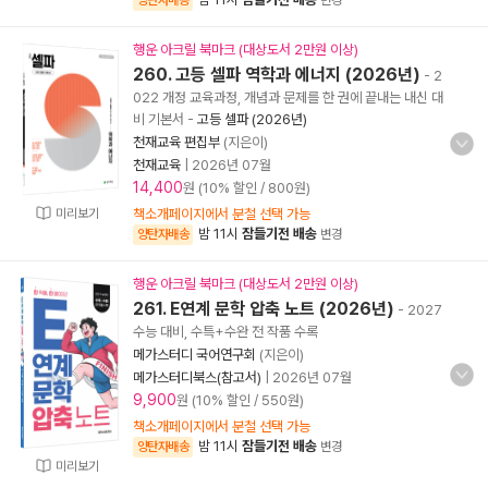
양탄자배송
변경
행운 아크릴 북마크 (대상도서 2만원 이상)
260. 고등 셀파 역학과 에너지 (2026년)
- 2
022 개정 교육과정, 개념과 문제를 한 권에 끝내는 내신 대
비 기본서
-
고등 셀파 (2026년)
천재교육 편집부
(지은이)
천재교육
|
2026년 07월
14,400
원 (10% 할인 / 800원)
미리보기
책소개페이지에서 분철 선택 가능
밤 11시
잠들기전 배송
양탄자배송
변경
행운 아크릴 북마크 (대상도서 2만원 이상)
261. E연계 문학 압축 노트 (2026년)
- 2027
수능 대비, 수특+수완 전 작품 수록
메가스터디 국어연구회
(지은이)
메가스터디북스(참고서)
|
2026년 07월
9,900
원 (10% 할인 / 550원)
책소개페이지에서 분철 선택 가능
밤 11시
잠들기전 배송
양탄자배송
변경
미리보기