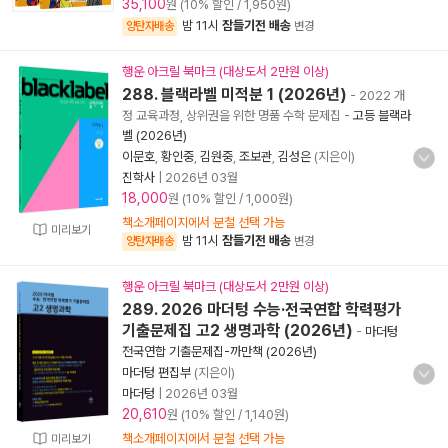
35,100
원 (10% 할인 / 1,950원)
밤 11시
잠들기전 배송
양탄자배송
변경
행운 아크릴 북마크 (대상도서 2만원 이상)
288. 블랙라벨 미적분 1 (2026년)
- 2022 개
정 교육과정, 상위권을 위한 명품 수학 문제집
-
고등 블랙라
벨 (2026년)
이문호
,
황인중
,
김원중
,
조보관
,
김성은
(지은이)
진학사
|
2026년 03월
18,000
원 (10% 할인 / 1,000원)
책소개페이지에서 분철 선택 가능
미리보기
밤 11시
잠들기전 배송
양탄자배송
변경
행운 아크릴 북마크 (대상도서 2만원 이상)
289. 2026 마더텅 수능·전국연합 학력평가
기출문제집 고2 생명과학 (2026년)
-
마더텅
전국연합 기출문제집-까만책 (2026년)
마더텅 편집부
(지은이)
마더텅
|
2026년 03월
20,610
원 (10% 할인 / 1,140원)
책소개페이지에서 분철 선택 가능
미리보기