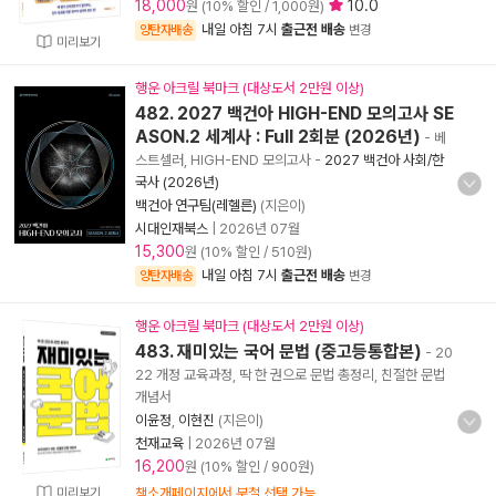
18,000
10.0
원 (10% 할인 / 1,000원)
내일 아침 7시
출근전 배송
양탄자배송
변경
미리보기
행운 아크릴 북마크 (대상도서 2만원 이상)
482. 2027 백건아 HIGH-END 모의고사 SE
ASON.2 세계사 : Full 2회분 (2026년)
- 베
스트셀러, HIGH-END 모의고사
-
2027 백건아 사회/한
국사 (2026년)
백건아 연구팀(레헬른)
(지은이)
시대인재북스
|
2026년 07월
15,300
원 (10% 할인 / 510원)
내일 아침 7시
출근전 배송
양탄자배송
변경
행운 아크릴 북마크 (대상도서 2만원 이상)
483. 재미있는 국어 문법 (중고등통합본)
- 20
22 개정 교육과정, 딱 한 권으로 문법 총정리, 친절한 문법
개념서
이윤정
,
이현진
(지은이)
천재교육
|
2026년 07월
16,200
원 (10% 할인 / 900원)
미리보기
책소개페이지에서 분철 선택 가능