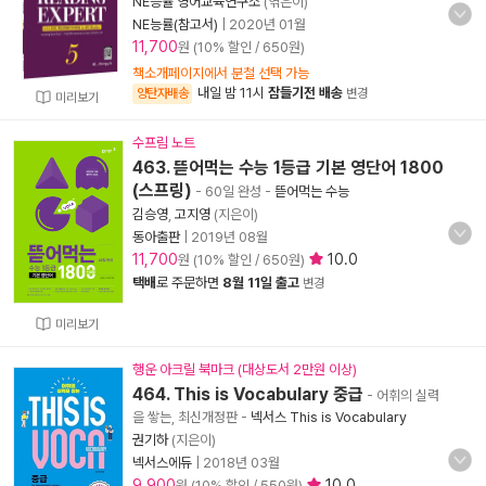
NE능률 영어교육연구소
(엮은이)
NE능률(참고서)
|
2020년 01월
11,700
원 (10% 할인 / 650원)
책소개페이지에서 분철 선택 가능
내일 밤 11시
잠들기전 배송
양탄자배송
변경
미리보기
수프림 노트
463. 뜯어먹는 수능 1등급 기본 영단어 1800
(스프링)
- 60일 완성
-
뜯어먹는 수능
김승영
,
고지영
(지은이)
동아출판
|
2019년 08월
11,700
10.0
원 (10% 할인 / 650원)
택배
로 주문하면
8월 11일 출고
변경
미리보기
행운 아크릴 북마크 (대상도서 2만원 이상)
464. This is Vocabulary 중급
- 어휘의 실력
을 쌓는, 최신개정판
-
넥서스 This is Vocabulary
권기하
(지은이)
넥서스에듀
|
2018년 03월
9,900
10.0
원 (10% 할인 / 550원)