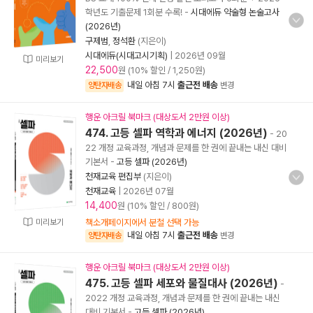
학년도 기출문제 1회분 수록!
-
시대에듀 약술형 논술고사
(2026년)
구제범
,
정석환
(지은이)
시대에듀(시대고시기획)
|
2026년 09월
미리보기
22,500
원 (10% 할인 / 1,250원)
내일 아침 7시
출근전 배송
양탄자배송
변경
행운 아크릴 북마크 (대상도서 2만원 이상)
474. 고등 셀파 역학과 에너지 (2026년)
- 20
22 개정 교육과정, 개념과 문제를 한 권에 끝내는 내신 대비
기본서
-
고등 셀파 (2026년)
천재교육 편집부
(지은이)
천재교육
|
2026년 07월
14,400
원 (10% 할인 / 800원)
미리보기
책소개페이지에서 분철 선택 가능
내일 아침 7시
출근전 배송
양탄자배송
변경
행운 아크릴 북마크 (대상도서 2만원 이상)
475. 고등 셀파 세포와 물질대사 (2026년)
-
2022 개정 교육과정, 개념과 문제를 한 권에 끝내는 내신
대비 기본서
-
고등 셀파 (2026년)