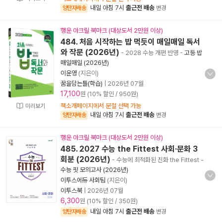
내일 아침 7시
출근전 배송
양탄자배송
변경
행운 아크릴 북마크 (대상도서 2만원 이상)
484. 처음 시작하는 밥 먹듯이 매일매일 독서
와 작문 (2026년)
- 2028 수능 개편 반영
-
고등 밥
매일매일 (2026년)
이운영
(지은이)
꿈을담는틀(학습)
|
2026년 07월
17,100
원 (10% 할인 / 950원)
책소개페이지에서 분철 선택 가능
미리보기
내일 아침 7시
출근전 배송
양탄자배송
변경
행운 아크릴 북마크 (대상도서 2만원 이상)
485. 2027 수능 the Fittest 사회·문화 3
회분 (2026년)
- 수능에 최적화된 진화 the Fittest
-
수능 핏 모의고사 (2026년)
이투스에듀 사회팀
(지은이)
이투스북
|
2026년 07월
6,300
원 (10% 할인 / 350원)
내일 아침 7시
출근전 배송
양탄자배송
변경