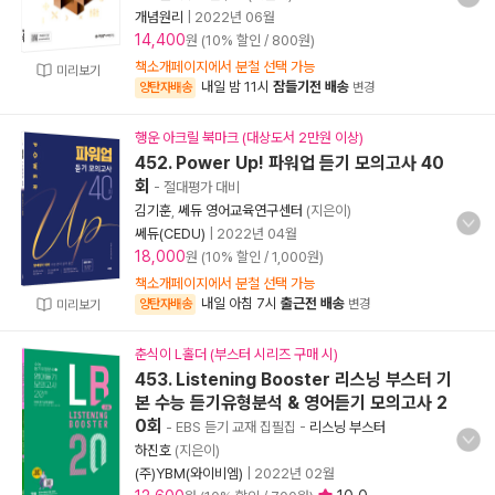
개념원리
|
2022년 06월
14,400
원 (10% 할인 / 800원)
책소개페이지에서 분철 선택 가능
미리보기
내일 밤 11시
잠들기전 배송
양탄자배송
변경
행운 아크릴 북마크 (대상도서 2만원 이상)
452. Power Up! 파워업 듣기 모의고사 40
회
- 절대평가 대비
김기훈
,
쎄듀 영어교육연구센터
(지은이)
쎄듀(CEDU)
|
2022년 04월
18,000
원 (10% 할인 / 1,000원)
책소개페이지에서 분철 선택 가능
내일 아침 7시
출근전 배송
양탄자배송
변경
미리보기
춘식이 L홀더 (부스터 시리즈 구매 시)
453. Listening Booster 리스닝 부스터 기
본 수능 듣기유형분석 & 영어듣기 모의고사 2
0회
- EBS 듣기 교재 집필집
-
리스닝 부스터
하진호
(지은이)
(주)YBM(와이비엠)
|
2022년 02월