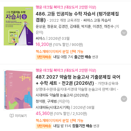
행운 아크릴 북마크 (대상도서 2만원 이상)
486. 고등 인공지능 수학 자습서 (평가문제집
겸용)
- 2022 개정 교육과정
-
씨마스 고등 자습서
윤상운
,
정윤모
,
김경진
,
김태중
,
박지훈
,
이경진
,
하진수
(지
은이)
씨마스
|
2026년 03월
16,200
원 (10% 할인 / 900원)
책소개페이지에서 분철 선택 가능
내일 아침 7시
출근전 배송
양탄자배송
변경
행운 아크릴 북마크 (대상도서 2만원 이상)
487. 2027 약술형 논술고사 기출문제집 국어
+ 수학 세트 - 전2권 (2026년)
- 가천대·삼육대·
상명대·수원대·을지대·서경대 약술형 논술고사 완벽 대비
-
시대에듀 약술형 논술고사 (2026년)
정석환
,
구제범
(지은이)
시대에듀(시대고시기획)
|
2026년 08월
45,360
원 (10% 할인 / 2,520원)
미리보기
책소개페이지에서 분철 선택 가능
내일 밤 11시
잠들기전 배송
양탄자배송
변경