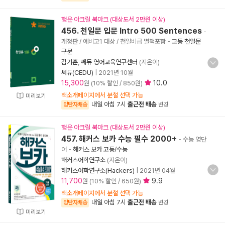
행운 아크릴 북마크 (대상도서 2만원 이상)
456. 천일문 입문 Intro 500 Sentences
-
개정판 / 예비고1 대상 / 천일비급 별책포함
-
고등 천일문
구문
김기훈
,
쎄듀 영어교육연구센터
(지은이)
쎄듀(CEDU)
|
2021년 10월
15,300
10.0
원 (10% 할인 / 850원)
책소개페이지에서 분철 선택 가능
미리보기
내일 아침 7시
출근전 배송
양탄자배송
변경
행운 아크릴 북마크 (대상도서 2만원 이상)
457. 해커스 보카 수능 필수 2000+
- 수능 영단
어
-
해커스 보카 고등/수능
해커스어학연구소
(지은이)
해커스어학연구소(Hackers)
|
2021년 04월
11,700
9.9
원 (10% 할인 / 650원)
책소개페이지에서 분철 선택 가능
내일 아침 7시
출근전 배송
양탄자배송
변경
미리보기