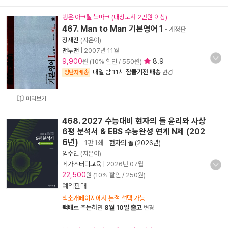
행운 아크릴 북마크 (대상도서 2만원 이상)
467. Man to Man 기본영어 1
- 개정판
장재진
(지은이)
맨투맨
|
2007년 11월
9,900
8.9
원 (10% 할인 / 550원)
내일 밤 11시
잠들기전 배송
양탄자배송
변경
미리보기
468. 2027 수능대비 현자의 돌 윤리와 사상
6평 분석서 & EBS 수능완성 연계 N제 (202
6년)
- 1판 1쇄
-
현자의 돌 (2026년)
임수민
(지은이)
메가스터디교육
|
2026년 07월
22,500
원 (10% 할인 / 250원)
예약판매
책소개페이지에서 분철 선택 가능
택배
로 주문하면
8월 10일 출고
변경