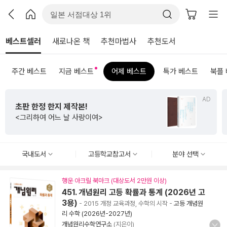
베스트셀러
새로나온 책
추천마법사
추천도서
주간 베스트
지금 베스트
어제 베스트
특가 베스트
북플
AD
수능까지 연결되는
초등 비문학 필독서
<초등 매3비>
국내도서
고등학교참고서
분야 선택
행운 아크릴 북마크 (대상도서 2만원 이상)
451. 개념원리 고등 확률과 통계 (2026년 고
3용)
- 2015 개정 교육과정, 수학의 시작
-
고등 개념원
리 수학 (2026년-2027년)
개념원리수학연구소
(지은이)