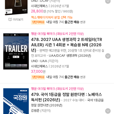
UND : DCAF
(지은이)
시대인재북스
|
2026년 07월
28,800
원 (10% 할인 / 960원)
책소개페이지에서 분철 선택 가능
미리보기
내일 아침 7시
출근전 배송
양탄자배송
변경
행운 아크릴 북마크 (대상도서 2만원 이상)
478. 2027 UAA 생명과학 2 트레일러(TR
AILER) 시즌 1 4회분 + 복습용 N제 (2026
년)
- 완벽한 예고편을 위한, 20문항 1초 단위로 준비된 실
전 모의고사
-
UAA/DCAF 생명과학 (2026년)
UND : UAA
(지은이)
시대인재북스
|
2026년 07월
37,000
원
내일 아침 7시
출근전 배송
양탄자배송
변경
행운 아크릴 북마크 (대상도서 2만원 이상)
479. 국어 1등급을 정말 원한다면 : 노베이스
독서편 (2026년)
- 2027 수능 대비
-
국어 1등급을
정말 원한다면 (2026년)
김범준
(지은이)