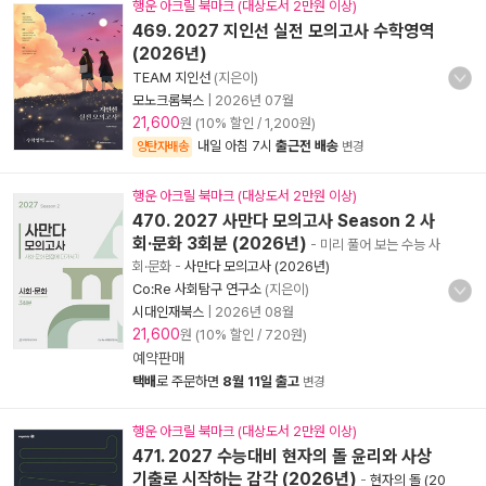
행운 아크릴 북마크 (대상도서 2만원 이상)
469. 2027 지인선 실전 모의고사 수학영역
(2026년)
TEAM 지인선
(지은이)
모노크롬북스
|
2026년 07월
21,600
원 (10% 할인 / 1,200원)
내일 아침 7시
출근전 배송
양탄자배송
변경
행운 아크릴 북마크 (대상도서 2만원 이상)
470. 2027 사만다 모의고사 Season 2 사
회·문화 3회분 (2026년)
- 미리 풀어 보는 수능 사
회·문화
-
사만다 모의고사 (2026년)
Co:Re 사회탐구 연구소
(지은이)
시대인재북스
|
2026년 08월
21,600
원 (10% 할인 / 720원)
예약판매
택배
로 주문하면
8월 11일 출고
변경
행운 아크릴 북마크 (대상도서 2만원 이상)
471. 2027 수능대비 현자의 돌 윤리와 사상
기출로 시작하는 감각 (2026년)
-
현자의 돌 (20