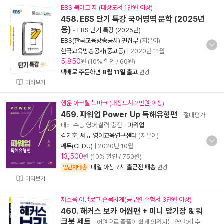
EBS 북마크 자 (대상도서 1만원 이상)
458. EBS 단기 특강 국어영역 문학 (2025년
용)
-
EBS 단기 특강 (2025년)
EBS(한국교육방송공사) 편집부
(지은이)
한국교육방송공사(중고등)
|
2020년 11월
5,850
원 (10% 할인 / 60원)
택배
로 주문하면
8월 11일 출고
변경
미리보기
행운 아크릴 북마크 (대상도서 2만원 이상)
459. 파워업 Power Up 독해유형편
- 절대평가
대비 수능 영어 실력 충전
-
파워업
김기훈
,
쎄듀 영어교육연구센터
(지은이)
쎄듀(CEDU)
|
2020년 10월
13,500
원 (10% 할인 / 750원)
내일 아침 7시
출근전 배송
양탄자배송
변경
미리보기
저소음 아날로그 손목시계(공무원 수험서 3만원 이상)
460. 해커스 보카 어원편 + 미니 암기장 & 워
크북 세트
- 어원으로 줄줄이 쉽게 외워지는 영단어│수