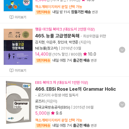
책소개페이지에서 분철 선택 가능
내일 밤 11시
잠들기전 배송
양탄자배송
변경
미리보기
행운 아크릴 북마크 (대상도서 2만원 이상)
465. 능률 고급영문독해
- 최상위권을 위한
김지현
,
이은주
,
장민아
,
박연준
(지은이)
NE능률(참고서)
|
2016년 03월
14,400
10.0
원 (10% 할인 / 800원)
내일 아침 7시
출근전 배송
양탄자배송
변경
미리보기
EBS 북마크 자 (대상도서 1만원 이상)
466. EBSi Rose Lee의 Grammar Holic
- 로즈리의 수험생 어법 필독서
로즈리
(지은이)
한국교육방송공사(EBSi)
|
2015년 06월
5,000
9.6
원
책소개페이지에서 분철 선택 가능
내일 아침 7시
출근전 배송
양탄자배송
변경