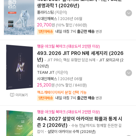
생명과학 1 (2026년)
폴라리스팀
(지은이)
시대인재북스
|
2026년 06월
20,700
원 (10% 할인 / 690원)
내일 아침 7시
출근전 배송
양탄자배송
변경
행운 아크릴 북마크 (대상도서 2만원 이상)
493. 2026 JIT PRO N제 세계지리 (2026
년)
- JIT PRO, 핵심 유형만 담은 N제
-
JIT 모의고사 (2
026년)
TEAM JIT
(지은이)
시대인재북스
|
2026년 06월
25,200
원 (10% 할인 / 840원)
책소개페이지에서 분철 선택 가능
미리보기
내일 아침 7시
출근전 배송
양탄자배송
변경
행운 아크릴 북마크 (대상도서 2만원 이상)
494. 2027 설맞이 아카이브 확률과 통계 시
즌 2 (2026년)
- 수능 전날까지도 함께할 든든한 길
잡이
-
설맞이 아카이브 수학 (2026년)