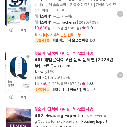
능·내신 문제 술술 풀리는 기출 어휘 총정리│단어의 뜻이 단
번에 이해되는 그림설명
해커스어학연구소
(지은이)
해커스어학연구소(Hackers)
|
2020년 09월
10,800
9.9
원 (10% 할인 / 600원)
미리보기
책소개페이지에서 분철 선택 가능
내일 아침 7시
출근전 배송
양탄자배송
변경
행운 아크릴 북마크 (대상도서 2만원 이상)
461. 해법문학Q 고전 문학 문제편 (2026년
용)
-
해법문학Q (2026년)
김수학
(지은이)
천재교육
|
2020년 07월
15,750
10.0
원 (10% 할인 / 870원)
내일 밤 11시
잠들기전 배송
양탄자배송
변경
미리보기
행운 아크릴 북마크 (대상도서 2만원 이상)
462. Reading Expert 5
- A 5-level Readin
g Course for EFL Readers
-
Reading Expert