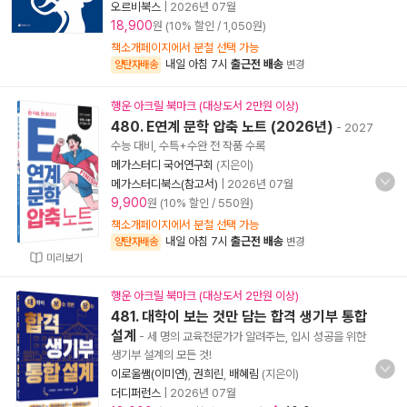
오르비북스
|
2026년 07월
18,900
원 (10% 할인 / 1,050원)
책소개페이지에서 분철 선택 가능
내일 아침 7시
출근전 배송
양탄자배송
변경
행운 아크릴 북마크 (대상도서 2만원 이상)
480. E연계 문학 압축 노트 (2026년)
- 2027
수능 대비, 수특+수완 전 작품 수록
메가스터디 국어연구회
(지은이)
메가스터디북스(참고서)
|
2026년 07월
9,900
원 (10% 할인 / 550원)
책소개페이지에서 분철 선택 가능
내일 아침 7시
출근전 배송
양탄자배송
변경
미리보기
행운 아크릴 북마크 (대상도서 2만원 이상)
481. 대학이 보는 것만 담는 합격 생기부 통합
설계
- 세 명의 교육전문가가 알려주는, 입시 성공을 위한
생기부 설계의 모든 것!
이로울쌤(이미연)
,
권희린
,
배혜림
(지은이)
더디퍼런스
|
2026년 07월