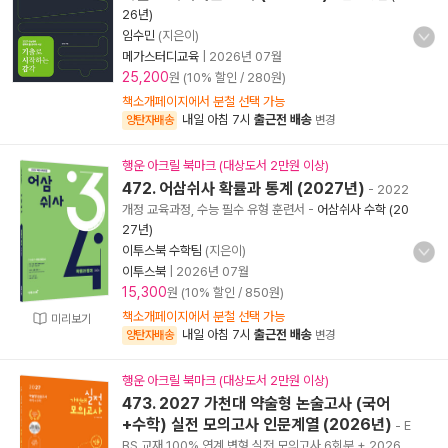
26년)
임수민
(지은이)
메가스터디교육
|
2026년 07월
25,200
원 (10% 할인 / 280원)
책소개페이지에서 분철 선택 가능
내일 아침 7시
출근전 배송
양탄자배송
변경
행운 아크릴 북마크 (대상도서 2만원 이상)
472. 어삼쉬사 확률과 통계 (2027년)
- 2022
개정 교육과정, 수능 필수 유형 훈련서
-
어삼쉬사 수학 (20
27년)
이투스북 수학팀
(지은이)
이투스북
|
2026년 07월
15,300
원 (10% 할인 / 850원)
책소개페이지에서 분철 선택 가능
미리보기
내일 아침 7시
출근전 배송
양탄자배송
변경
행운 아크릴 북마크 (대상도서 2만원 이상)
473. 2027 가천대 약술형 논술고사 (국어
+수학) 실전 모의고사 인문계열 (2026년)
- E
BS 교재 100% 연계 변형 실전 모의고사 6회분 + 2026