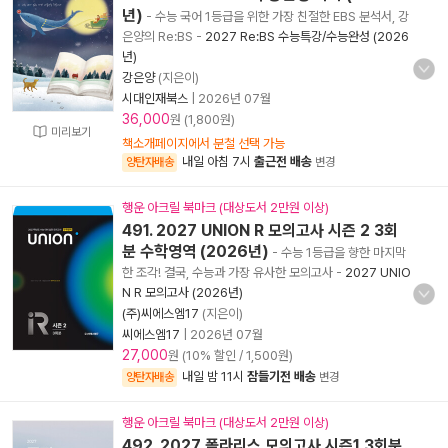
년)
- 수능 국어 1등급을 위한 가장 친절한 EBS 분석서, 강
은양의 Re:BS
-
2027 Re:BS 수능특강/수능완성 (2026
년)
강은양
(지은이)
시대인재북스
|
2026년 07월
36,000
원 (1,800원)
미리보기
책소개페이지에서 분철 선택 가능
내일 아침 7시
출근전 배송
양탄자배송
변경
행운 아크릴 북마크 (대상도서 2만원 이상)
491. 2027 UNION R 모의고사 시즌 2 3회
분 수학영역 (2026년)
- 수능 1등급을 향한 마지막
한 조각! 결국, 수능과 가장 유사한 모의고사
-
2027 UNIO
N R 모의고사 (2026년)
(주)씨에스엠17
(지은이)
씨에스엠17
|
2026년 07월
27,000
원 (10% 할인 / 1,500원)
내일 밤 11시
잠들기전 배송
양탄자배송
변경
행운 아크릴 북마크 (대상도서 2만원 이상)
492. 2027 폴라리스 모의고사 시즌1 3회분