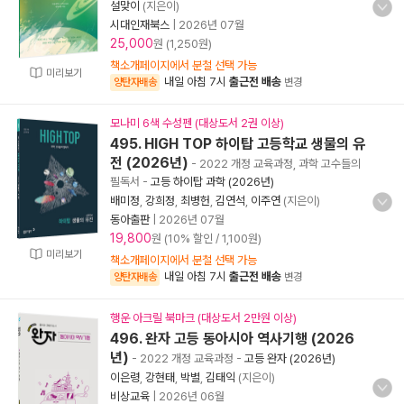
설맞이
(지은이)
시대인재북스
|
2026년 07월
25,000
원 (1,250원)
책소개페이지에서 분철 선택 가능
미리보기
내일 아침 7시
출근전 배송
양탄자배송
변경
모나미 6색 수성펜 (대상도서 2권 이상)
495. HIGH TOP 하이탑 고등학교 생물의 유
전 (2026년)
- 2022 개정 교육과정, 과학 고수들의
필독서
-
고등 하이탑 과학 (2026년)
배미정
,
강희정
,
최병헌
,
김연석
,
이주연
(지은이)
동아출판
|
2026년 07월
19,800
원 (10% 할인 / 1,100원)
미리보기
책소개페이지에서 분철 선택 가능
내일 아침 7시
출근전 배송
양탄자배송
변경
행운 아크릴 북마크 (대상도서 2만원 이상)
496. 완자 고등 동아시아 역사기행 (2026
년)
- 2022 개정 교육과정
-
고등 완자 (2026년)
이은령
,
강현태
,
박별
,
김태익
(지은이)
비상교육
|
2026년 06월