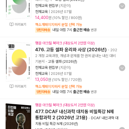
천재교육 편집부
(지은이)
천재교육
|
2026년 07월
14,400
원 (10% 할인 / 800원)
미리보기
책소개페이지에서 분철 선택 가능
내일 아침 7시
출근전 배송
양탄자배송
변경
행운 아크릴 북마크 (대상도서 2만원 이상)
476. 고등 셀파 윤리와 사상 (2026년)
- 202
2 개정 교육과정, 개념과 문제를 한 권에 끝내는 내신 대비
기본서
-
고등 셀파 (2026년)
천재교육 편집부
(지은이)
천재교육
|
2026년 07월
13,050
원 (10% 할인 / 720원)
미리보기
책소개페이지에서 분철 선택 가능
내일 아침 7시
출근전 배송
양탄자배송
변경
행운 아크릴 북마크 (대상도서 2만원 이상)
477. DCAF 내신과학 대치동 비밀특강 N제
통합과학 2 (2026년 고1용)
-
DCAF 내신과학 대
치동 비밀 특강 N제 (2026년)