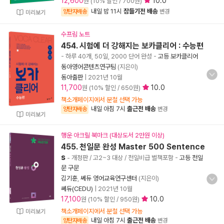
12,600
10.0
원 (10% 할인 / 700원)
내일 밤 11시
잠들기전 배송
양탄자배송
변경
미리보기
수프림 노트
454. 시험에 더 강해지는 보카클리어 : 수능편
- 하루 40개, 50일, 2000 단어 완성
-
고등 보카클리어
동아영어콘텐츠연구팀
(지은이)
동아출판
|
2021년 10월
11,700
10.0
원 (10% 할인 / 650원)
책소개페이지에서 분철 선택 가능
내일 아침 7시
출근전 배송
양탄자배송
변경
미리보기
행운 아크릴 북마크 (대상도서 2만원 이상)
455. 천일문 완성 Master 500 Sentence
s
- 개정판 / 고2~3 대상 / 천일비급 별책포함
-
고등 천일
문 구문
김기훈
,
쎄듀 영어교육연구센터
(지은이)
쎄듀(CEDU)
|
2021년 10월
17,100
10.0
원 (10% 할인 / 950원)
책소개페이지에서 분철 선택 가능
미리보기
내일 아침 7시
출근전 배송
양탄자배송
변경