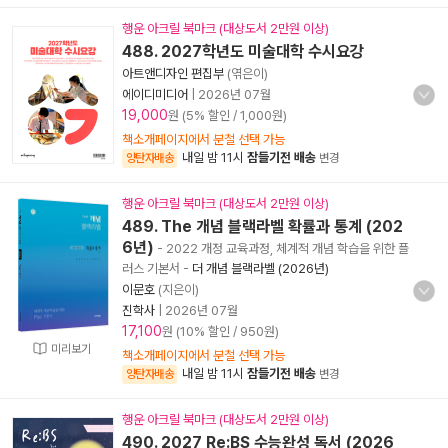
행운 아크릴 북마크 (대상도서 2만원 이상)
488. 2027학년도 미술대학 수시요강
아트앤디자인 편집부
(엮은이)
에이디미디어
|
2026년 07월
19,000
원 (5% 할인 / 1,000원)
책소개페이지에서 분철 선택 가능
내일 밤 11시
잠들기전 배송
양탄자배송
변경
행운 아크릴 북마크 (대상도서 2만원 이상)
489. The 개념 블랙라벨 확률과 통계 (202
6년)
- 2022 개정 교육과정, 체계적 개념 학습을 위한 플
러스 기본서
-
더 개념 블랙라벨 (2026년)
이문호
(지은이)
진학사
|
2026년 07월
17,100
원 (10% 할인 / 950원)
미리보기
책소개페이지에서 분철 선택 가능
내일 밤 11시
잠들기전 배송
양탄자배송
변경
행운 아크릴 북마크 (대상도서 2만원 이상)
490. 2027 Re:BS 수능완성 독서 (2026